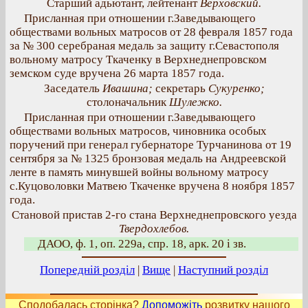
Старший адьютант, лейтенант
Верховский.
Присланная при отношении г.Заведывающего
обществами вольных матросов от 28 февраля 1857 года
за № 300 серебраная медаль за защиту г.Севастополя
вольному матросу Ткаченку в Верхнеднепровском
земском суде вручена 26 марта 1857 года.
Заседатель
Ивашина;
секретарь
Сукуренко;
столоначальник
Шулежко.
Присланная при отношении г.Заведывающего
обществами вольных матросов, чиновника особых
поручений при генерал губернаторе Турчанинова от 19
сентября за № 1325 бронзовая медаль на Андреевской
ленте в память минувшей войны вольному матросу
с.Куцоволовки Матвею Ткаченке вручена 8 ноября 1857
года.
Становой пристав 2-го стана Верхнеднепровского уезда
Твердохлебов.
ДАОО, ф. 1, оп. 229а, спр. 18, арк. 20 і зв.
Попередній розділ
|
Вище
|
Наступний розділ
Сподобалась сторінка?
Допоможіть
розвитку нашого