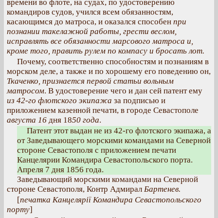
времени во флоте, на судах, по удостоверению
командиров судов, учился всем обязанностям,
касающимся до матроса, и оказался способен
при
познании такелажной работы, грести веслом,
исправлять все обязанности марсового матроса и,
кроме того, править рулем по компасу и бросать лот.
Почему, соответственно способностям и познаниям в
морском деле, а также и по хорошему его поведению он,
Ткаченко, признается первой статьи вольным
матросом
. В удостоверение чего и дан сей патент ему
из 42-го флотского экипажа
за подписью и
приложением казенной печати, в городе Севастополе
августа 16
дня 18
50 года
.
Патент этот выдан не из 42-го флотского экипажа, а
от Заведывающего морскими командами на Северной
стороне Севастополя с приложением печати
Канцелярии Командира Севастопольского порта.
Апреля 7 дня 1856 года.
Заведывающий морскими командами на Северной
стороне Севастополя, Контр Адмирал
Бартенев.
[
печатка Канцелярії Командира Севастопольского
порту
]