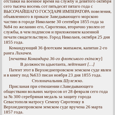
отставки на военное время на службу и девятого октября
сего тысяча восемь сот пятьдесят пятаго года с
ВЫСОЧАЙШАГО ГОСУДАРЯ ИМПЕРАТОРА повеления,
объявленного в приказе Заведывающего морскою
частию в городе Николаеве 30 сентября 1855 года за
№84 по желанию его, Сиротенки, вторично уволен от
службы, в чем подписом и приложением казенной
печати свидетельствую. Город Николаев, октября 25 дня
1855 года.
Командующий 36 флотским экипажем, капитан 2-го
ранга
Лихачев.
[
печатка Командира 36-го флотського екіпажу
]
В должности адьютанта, лейтенант
[…]
Патент этот в Верхнеднепровском земском суде явлен
и в книгу под №633 писан ноября 23 дня 1855 года.
Столоначальник
Шулежко.
Присланая при отношении г.Заведывающего
обществами вольних матросов от 28 февраля сего года
за № 300 серебряная медаль за защиту города
Севастополя матросу Семену Сиротенку в
Верхнеднепровском земском суде вручена 26 марта
1857 года.