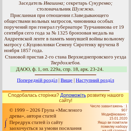
Заседатель
Ивашина;
секретарь
Сукуренко;
столоначальник
Шулежко.
Присланная при отношении г.Заведывающего
обществами вольных матросов, чиновника особых
поручений при генерал губернаторе Турчанинова от 19
сентября сего года за № 1325 бронзовая медаль на
Андреевской ленте в память минувшей войны вольному
матросу с.Куцоволовки Семену Сиротенку вручена 8
ноября 1857 года.
Становой пристав 2-го стана Верхнеднепровского уезда
Твердохлебов.
ДАОО, ф. 1, оп. 229а, спр. 18, арк. 23-24.
Попередній розділ
|
Вище
|
Наступний розділ
Сподобалась сторінка?
Допоможіть
розвитку нашого
сайту!
Число завантажень : 1
© 1999 – 2026 Група «Мисленого
907
Модифіковано :
древа», автори статей
15.01.2020
Передрук статей із сайту
Якщо ви помітили
помилку набору
заохочується за умови посилання
на цiй сторiнцi,