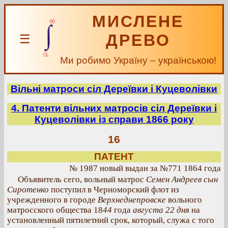
МИСЛЕНЕ
ДРЕВО
☰
Ми робимо Україну – українською!
Вільні матроси сіл Дереївки і Куцеволівки
4. Патенти вільних матросів сіл Дереївки і
Куцеволівки із справи 1866 року
16
ПАТЕНТ
№ 1987 новый выдан за №771 1864 года
Объявитель сего, вольный матрос
Семен Андреев сын
Сиротенко
поступил в Черноморский флот из
учрежденного в городе
Верхнеднепровске
вольного
матросского общества 18
44
года
августа 22 дня
на
установленный пятилетний срок, который, служа с того