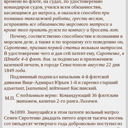
времени во флоте, на судах, по удостоверению
командиров судов, учился всем обязанностям,
касающимся до матроса, и оказался способен
при
познании такелажной работы, грести веслом,
исправлять все обязанности марсового матроса и
кроме того править рулем по компасу и бросать лот.
Почему, соответственно способностям и познаниям в
морском деле, а также и по хорошему его поведению он,
Сиротенко, признан первой статьи вольным
матросом
.
В удостоверение чего и дан сей патент ему,
Сиротенке, в
Штабе 4-й флот. див.
за подписью и приложением
казенной печати, в городе Севастополе
августа 22
дня
18
49 года
.
Подлиннный подписал начальник 4-й флотской
дивизии Вице-Адмирал Юрьев 1-й и скрепил старший
адъютант, [
капитан
] лейтенант Кислинский.
С подлинным верно:
Командующий 36 флотским
М.П.
экипажем, капитан 2-го ранга
Лихачев.
№1899. Значущийся в этом патенте вольный матроз
Семен Сиротенко двадцать пятого апреля тысяча восемь
сот пятьдесят четвертаго года добровольно поступил из