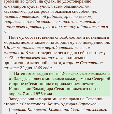
времени во флоте, на судах, по удостоверению
командиров судов, учился всем обязанностям,
касающимся до матроса, и оказался способен
при
познании такелажной работы, грести веслом,
исправлять все обязанности марсового матроза и
кроме того править рулем по компасу и бросать лот и
лаг.
Почему, соответственно способностям и познаниям в
морском деле, а также и по хорошему его поведению он,
Шашлов, признается первой статьи вольным
матросом
. В удостоверение чего и дан сей патент ему
из
42-го флотского экипажа
за подписью и
приложением казенной печати,
в городе Севастополе
августа 22
дня 18
49
года
.
Патент этот выдан не из 42-го флотского экипажа, а
от Заведывающего морскими командами на Северной
стороне г.Севастополя с приложением печати
Канцелярии Командира Севастопольского порта
апреля 7 дня 1856 года.
Заведывающий морскими командами на Северной
стороне г.Севастополя, Контр-Адмирал
Бартенев.
[
печатка Канцелярії Командира Севастопольського