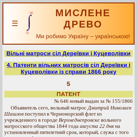
МИСЛЕНЕ
ДРЕВО
☰
Ми робимо Україну – українською!
Вільні матроси сіл Дереївки і Куцеволівки
4. Патенти вільних матросів сіл Дереївки і
Куцеволівки із справи 1866 року
5
ПАТЕНТ
№ 646 новый выдан за № 155/1866
Объявитель сего, вольный матрос
Дмитрий Николаев
Шашлов
поступил в Черноморский флот из
учрежденного в городе
Верхнеднепровске
вольного
матросского общества 18
44
года
августа 22 дня
на
установленный пятилетний срок, который, служа с того