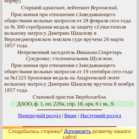
порту
]
Старший адъютант, лейтенант
Верховский.
Присланная при отношении г.Заведывающего
обществами вольных матросов от 28 февраля сего года
за № 300 серебраная медаль за защиту г.Севастополя
вольному матросу Дмитрию Шашлову в
Верхнеднепровском земском суде вручена 26 марта
1857 года.
Непременный заседатель
Ивашина
.Секретарь
Сукуренко;
столоначальник
Шулежко.
Присланная при отношении г.Заведывающего
обществами вольных матросов от 19 сентября сего года
за №1325 бронзовая медаль на Андреевской ленте
вольному матросу Дмитрию Шашлову вручена 8 ноября
1857 года.
Становой пристов
Твердохлебов.
ДАОО, ф. 1, оп. 229а, спр. 18, арк. 6 і зв., 9.
Попередній розділ
|
Вище
|
Наступний розділ
Сподобалась сторінка?
Допоможіть
розвитку нашого
сайту!