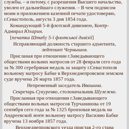
службы, – и потому, с разрешения Высшего начальства,
уволен от дальнейшаго служения. – В чем подписом
моим и приложением казенной печати удостоверяю,
г.Севастополь, августа 3 дня 1854 года.
Командующий 5-й флотской дивизиею, Контр-
Адмирал
Юхарин.
[
печатка Штабу 5-ї флотської дивізії
]
Исправляющий должность старшего адъютанта,
лейтенант
Чернышов.
Присланая при отношении г.Заведывающего
обществами вольних матросов от 28 февраля сего года
за № 300 серебряная медаль за защиту г.Севастополя
вольному матросу Бабке в Верхнеднепровском земском
суде вручена 26 марта 1857 года.
Непременный заседатель
Ивашина.
С
екретарь
Сукуренко
, столоначальник
Шулежко.
Присланная при отношении г.Заведывающего
обществами вольных матросов Турчанинова от 19
сентября сего года за № 1325 бронзовая медаль на
Андреевской ленте вольному матросу Василию Бабке
вручена 13 ноября 1857 года.
Верхнеднепровского уезда пристав 2-го стана