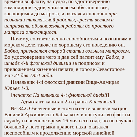
времени во флоте, на судах, по удостоверению
командиров судов, учился всем обязанностям,
касающимся до матроза, и оказался способен
при
познании такелажной работы, грести веслом и
исправлять обыкновенныя работы до простого
матроза относящиеся.
Почему, соответственно способностям и познаниям в
морском деле, также по хорошему его поведению он,
Бабка,
признается второй статьи вольным
матрозом
.
Во удостоверение чего и дан сей патент ему,
Бабке, в
штабе 4-й флотской дивизии
за подписом и
приложением казенной печати, в городе Севастополе
мая 21 дня 1851 года.
Начальник 4-й флотской дивизии Вице-Адмирал
Юрьев 1-й.
[
печатка Начальника 4-ї флотської дивізії
]
Адъютант, капитан 2-го ранга
Кислинский.
№1342. Означенный в этом патенте вольный матрос
Василий Архипов сын Бабка хотя и поступил во флот на
службу на военное время 16 мая сего года, но по случаю
большой у него грыжи правого паха, оказался
неспособным к продолжению морской линейной