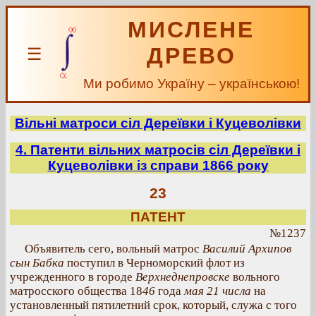
МИСЛЕНЕ
ДРЕВО
☰
Ми робимо Україну – українською!
Вільні матроси сіл Дереївки і Куцеволівки
4. Патенти вільних матросів сіл Дереївки і
Куцеволівки із справи 1866 року
23
ПАТЕНТ
№1237
Объявитель сего, вольный матрос
Василий Архипов
сын Бабка
поступил в Черноморский флот из
учрежденного в городе
Верхнеднепровске
вольного
матросского общества 18
46
года
мая 21 числа
на
установленный пятилетний срок, который, служа с того