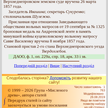
Верхнеднепровском земском суде вручена 26 марта
1857 года.
Заседатель
Ивашина
; секретарь
Сукуренко
;
столоначальник
Шулежко.
Присланная при отношении Заведывающего
обществами вольных матросов от 19 сентября за № 1325
бронзовая медаль на Андреевской ленте в память
минувшей войны куцеволовскому вольному матросу
Савве Василенку вручена 8 ноября 1857 года.
Становой пристав 2-го стана Верхнеднепровского уезда
Твердохлебов.
ДАОО, ф. 1, оп. 229а, спр. 18, арк. 33 і зв.
Попередній розділ
|
Вище
|
Наступний розділ
Сподобалась сторінка?
Допоможіть
розвитку нашого
сайту!
Число завантажень : 1
© 1999 – 2026 Група «Мисленого
763
Модифіковано :
древа», автори статей
26.08.2019
Передрук статей із сайту
Якщо ви помітили
помилку набору
заохочується за умови посилання
на цiй сторiнцi,