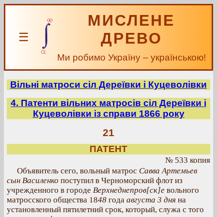
МИСЛЕНЕ
ДРЕВО
☰
Ми робимо Україну – українською!
Вільні матроси сіл Дереївки і Куцеволівки
4. Патенти вільних матросів сіл Дереївки і
Куцеволівки із справи 1866 року
21
ПАТЕНТ
№ 533 копия
Объявитель сего, вольный матрос
Савва Артемьев
сын Василенко
поступил в Черноморский флот из
учрежденного в городе
Верхнеднепров[ск]е
вольного
матросского общества 18
48
года
августа 3 дня
на
установленный пятилетний срок, который, служа с того