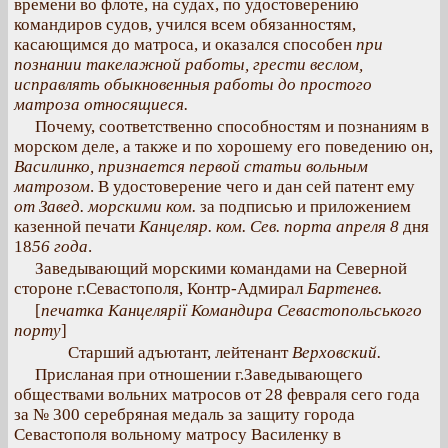
времени во флоте, на судах, по удостоверению
командиров судов, учился всем обязанностям,
касающимся до матроса, и оказался способен
при
познании такелажной работы, грести веслом,
исправлять обыкновенныя работы до простого
матроза относящиеся.
Почему, соответственно способностям и познаниям в
морском деле, а также и по хорошему его поведению он,
Василинко, признается первой статьи вольным
матрозом
. В удостоверение чего и дан сей патент ему
от Завед. морскими ком.
за подписью и приложением
казенной печати
Канцеляр. ком. Сев. порта
апреля 8
дня
18
56 года
.
Заведывающий морскими командами на Северной
стороне г.Севастополя, Контр-Адмирал
Бартенев.
[
печатка Канцелярiї Командира Севастопольського
порту
]
Старший адъютант, лейтенант
Верховский.
Присланая при отношении г.Заведывающего
обществами вольних матросов от 28 февраля сего года
за № 300 серебряная медаль за защиту города
Севастополя вольному матросу Василенку в