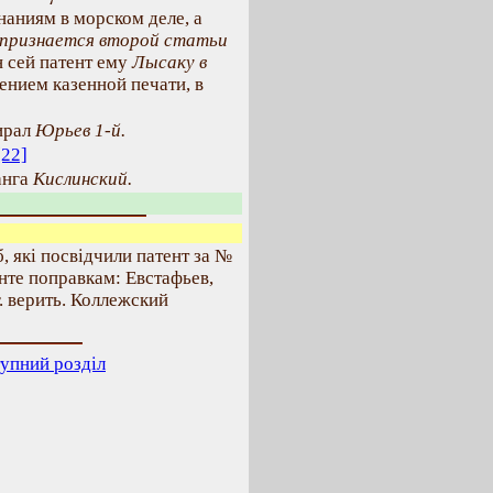
наниям в морском деле, а
признается второй статьи
н сей патент ему
Лысаку в
ением казенной печати, в
ирал
Юрьев 1-й.
[22]
анга
Кислинский.
б, які посвідчили патент за №
нте поправкам: Евстафьев,
. верить. Коллежский
упний розділ