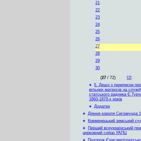
21
22
23
24
25
26
27
28
29
30
(
27
/ 72)
[2]
+
5. Дещо з переписки про
вільних матросів на службу
статського радника Є.Тур
1860-1870-х років
+
Додатки
+
Діяння короля Сигізмунда 1
+
Кременецький земський су
+
Перший всеукраїнський пр
церковний собор УАПЦ
+
Подорож Єлисаветградськ