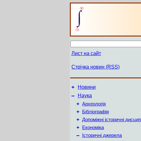
Лист на сайт
Стрічка новин (RSS)
+
Новини
–
Наука
+
Археологія
+
Бібліографія
+
Допоміжні історичні дисцип
+
Економіка
–
Історичні джерела