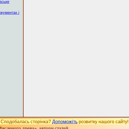
вське
окументах і
Сподобалась сторінка?
Допоможіть
розвитку нашого сайту!
исленого древа», автори статей