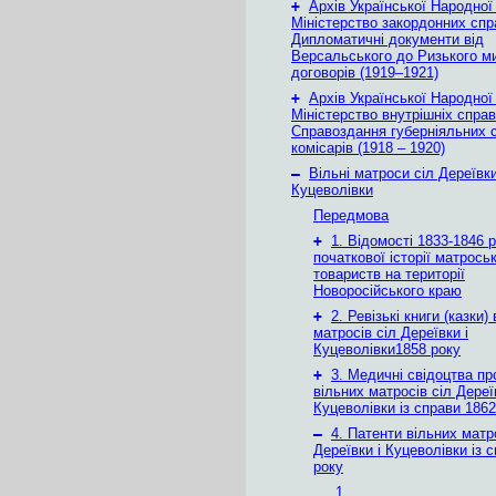
+
Архів Української Народної
Міністерство закордонних спр
Дипломатичні документи від
Версальського до Ризького м
договорів (1919–1921)
+
Архів Української Народної
Міністерство внутрішніх справ
Справоздання губерніяльних с
комісарів (1918 – 1920)
–
Вільні матроси сіл Дереївки
Куцеволівки
Передмова
+
1. Відомості 1833-1846 р
початкової історії матрось
товариств на території
Новоросійського краю
+
2. Ревізькі книги (казки)
матросів сіл Дереївки і
Куцеволівки1858 року
+
3. Медичні свідоцтва пр
вільних матросів сіл Дереї
Куцеволівки із справи 1862
–
4. Патенти вільних матр
Дереївки і Куцеволівки із 
року
1