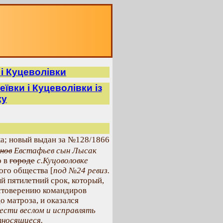
 і Куцеволівки
еївки і Куцеволівки із
ку
а; новый выдан за №128/1866
нов
Евстафьев сын Лысак
о в
городе
с.Куцоволовке
ого общества [
под №24 ревиз.
й пятилетний срок, который,
достоверению командиров
о матроза, и оказался
ести веслом и исправлять
тносящиеся.