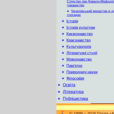
Слідство про Кирило-Мефодії
товариство
+
Чечелівський монастир в д
спогадах
+
Історія
+
Історія культури
+
Києвознавство
+
Краєзнавство
+
Культурологія
+
Літературні студії
+
Мовознавство
+
Пам’ятки
+
Природничі науки
+
Філософія
+
Освіта
+
Література
+
Публіцистика
© 1999 – 2026 Група «М