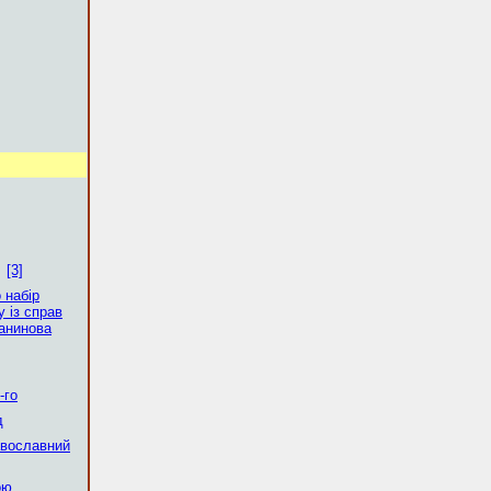
[3]
 набір
 із справ
чанинова
-го
д
авославний
ою