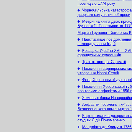
провінцією 1774 року
+
Чорнобильська катастрофа
дзеркалі комуністичної преси
+
Метрична книга двох приход
Буянської і Попельнастої 1770
Мартин Груневег і його опис 
+
Найстисліше повідомлення
сплюндрування Індій
+
Козацька Україна ХVІ – ХVІІ
французьких сучасників
+
Трактат про дві Сарматії
+
Поселення задніпрських мі
утворення Нової Сербії
+
Фонд Херсонської духовної
+
Поселення Херсонської губе
повітовими алфавітами 1856 
+
Земельні банки Новоросійс
+
Алфавіти поселень «київськ
Вознесенського намісництва 1
+
Карти і плани в джерелозн
студіях Лідії Пономаренко
+
Мандрівка до Криму в 1786 