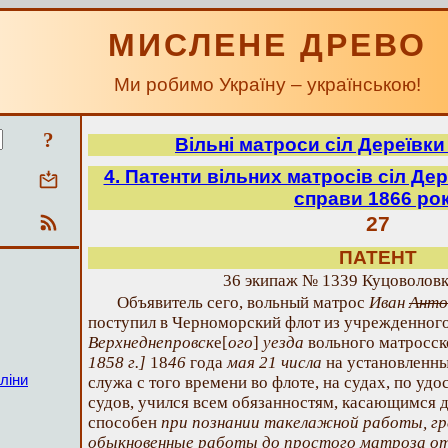
МИСЛЕНЕ ДРЕВО
Ми робимо Україну – українською!
?
Вільні матроси сіл Дереївки
4. Патенти вільних матросів сіл Дер
справи 1866 ро
27
ПАТЕНТ
36 экипаж № 1339 Куцоволовк
Объявитель сего, вольный матрос
Иван
Анто
поступил в Черноморский флот из учрежденног
Верхнеднепровск
е[
ого
]
уезда
вольного матросск
1858 г.]
18
46
года
мая 21 числа
на установленны
ліни
служа с того времени во флоте, на судах, по у
судов, учился всем обязанностям, касающимся д
способен
при познании такелажной работы, гр
обыкновенные работы до простого матроза о