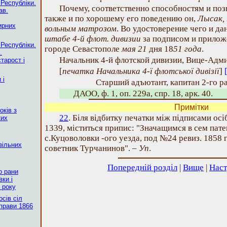
 Республіки.
Почему, соответственно способностям и поз
ав.
также и по хорошему его поведению он,
Лысак, 
ирних
вольным
матрозом
. Во удостоверение чего и да
штабе 4-й флот. дивизии
за подписом и прилож
 Республіки.
городе Севастополе
мая 21
дня 18
51 года
.
.
Начальник 4-й флотской дивизии, Вице-Адм
тарост і
[
печатка Начальника 4-ї флотської дивізії
]
 і
Старший адъютант, капитан 2-го р
ДАОО, ф. 1, оп. 229а, спр. 18, арк. 40.
Примітки
оків з
22
. Біля відбитку печатки між підписами осі
ких
1339, міститься припис: "Значащимся в сем пате
с.Куцоволовки -ого уезда, под №24 ревиз. 1858 г
 вільних
советник Турчанинов". –
Уп
.
Попередній розділ
|
Вище
|
Наст
о рани
вки і
 року
осів сіл
справи 1866