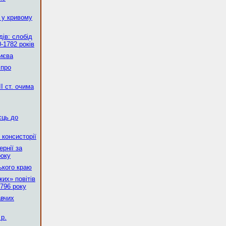
 у кривому
ів: слобід
-1782 років
Києва
 про
І ст. очима
сць до
 консисторії
рнії за
року
ького краю
их» повітів
796 року
авчих
р.