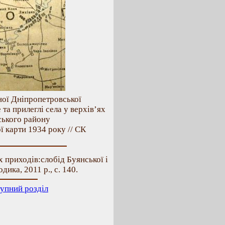
ної Дніпропетровської
та прилеглі села у верхів’ях
ського району
ї карти 1934 року // СК
х приходів:слобід Буянської і
ика, 2011 р., с. 140.
упний розділ