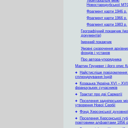
Територіальні межі
Новостародубської МТС 
Фрагмент карти 1946 р.
Фрагмент карти 1966 р.
Фрагмент карти 1983 р.
Географічний покажчик (м
документів)
Іменний покажчик
Умовні скорочення архівни
фондів і установ
Про автора-упорядника
Мартин Груневег і його опис 
+
Найстисліше повідомлення
сплюндрування Індій
+
Козацька Україна ХVІ – ХVІІ
французьких сучасників
+
Трактат про дві Сарматії
+
Поселення задніпрських мі
утворення Нової Сербії
+
Фонд Херсонської духовної
+
Поселення Херсонської губе
повітовими алфавітами 1856 