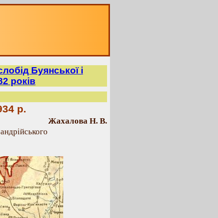
слобід Буянської і
82 років
34 р.
Жахалова Н. В.
сандрійського