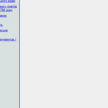
ького краю
их» повітів
796 року
авчих
р.
вське
окументах і