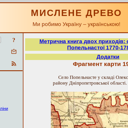
МИСЛЕНЕ ДРЕВО
Ми робимо Україну – українською!
?
Метрична книга двох приходів: 
Попельнастої 1770-17
Додатки
Фрагмент карти 19
Село Попельнасте у складі Олек
району Дніпропетровської області.
ліни