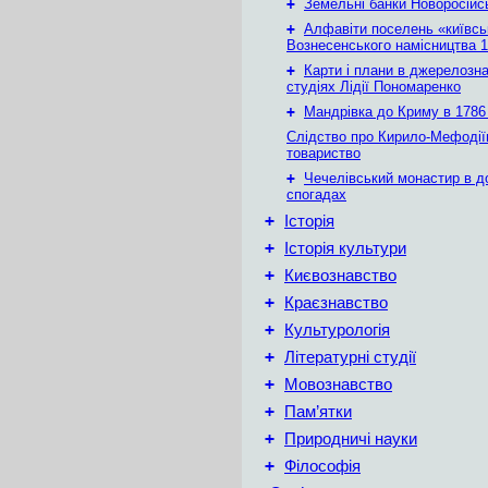
+
Земельні банки Новоросійс
+
Алфавіти поселень «київськ
Вознесенського намісництва 1
+
Карти і плани в джерелозн
студіях Лідії Пономаренко
+
Мандрівка до Криму в 1786 
Слідство про Кирило-Мефодії
товариство
+
Чечелівський монастир в д
спогадах
+
Історія
+
Історія культури
+
Києвознавство
+
Краєзнавство
+
Культурологія
+
Літературні студії
+
Мовознавство
+
Пам’ятки
+
Природничі науки
+
Філософія