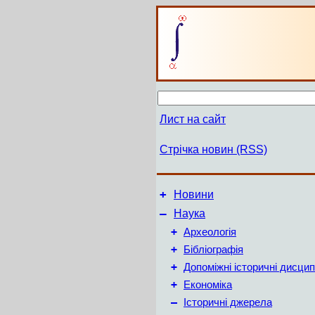
Лист на сайт
Стрічка новин (RSS)
+
Новини
–
Наука
+
Археологія
+
Бібліографія
+
Допоміжні історичні дисцип
+
Економіка
–
Історичні джерела