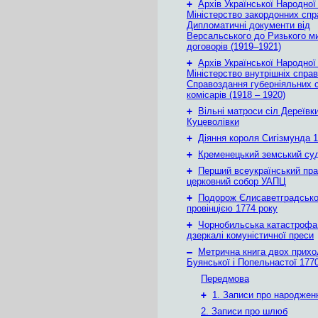
+
Архів Української Народної
Міністерство закордонних спр
Дипломатичні документи від
Версальського до Ризького м
договорів (1919–1921)
+
Архів Української Народної
Міністерство внутрішніх справ
Справоздання губерніяльних с
комісарів (1918 – 1920)
+
Вільні матроси сіл Дереївки
Куцеволівки
+
Діяння короля Сигізмунда 1
+
Кременецький земський су
+
Перший всеукраїнський пр
церковний собор УАПЦ
+
Подорож Єлисаветградськ
провінцією 1774 року
+
Чорнобильська катастрофа
дзеркалі комуністичної преси
–
Метрична книга двох приход
Буянської і Попельнастої 1770
Передмова
+
1. Записи про народжен
2. Записи про шлюб