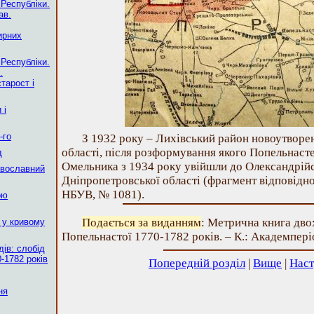
 Республіки.
ав.
ирних
 Республіки.
.
тарост і
 і
-го
З 1932 року – Лихівський район новоутворе
області, після розформування якого Попельнасте 
д
Омельника з 1934 року увійшли до Олександрій
авославний
Дніпропетровської області (фрагмент відповідно
НБУВ, № 1081).
ою
Подається за виданням
: Метрична книга дво
 у кривому
Попельнастої 1770-1782 років. – К.: Академперіод
ів: слобід
-1782 років
Попередній розділ
|
Вище
|
Наст
ня