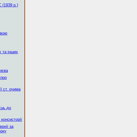
(1939 р.)
овою
х та інших
Києва
 про
І ст. очима
сць до
 консисторії
рнії за
року