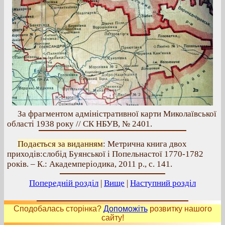
За фрагментом адміністративної карти Миколаївської
області 1938 року // СК НБУВ, № 2401.
Подається за виданням
: Метрична книга двох
приходів:слобід Буянської і Попельнастої 1770-1782
років. – К.: Академперіодика, 2011 р., с. 141.
Попередній розділ
|
Вище
|
Наступний розділ
Сподобалась сторінка?
Допоможіть
розвитку нашого
сайту!