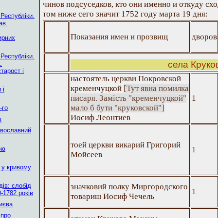
чинов подсуседков, кто они именно и откуду схо
том ниже сего значит 1752 году марта 19 дня:
 Республіки.
ав.
Показания имен и прозвищ
дворов
ирних
 Республіки.
села Круко
.
тарост і
настоятель церкви Покровской
кременчуцкой
[Тут явна помилка
 і
писаря. Замість "кременчуцкой"
1
мало б бути "круковской"]
-го
Иосиф Леонтиев
д
авославний
тоей церкви викарий Григорий
ою
1
Мойсеев
 у кривому
ів: слобід
значковий полку Миргородского
1
-1782 років
товариш Иосиф Чечель
Києва
 про