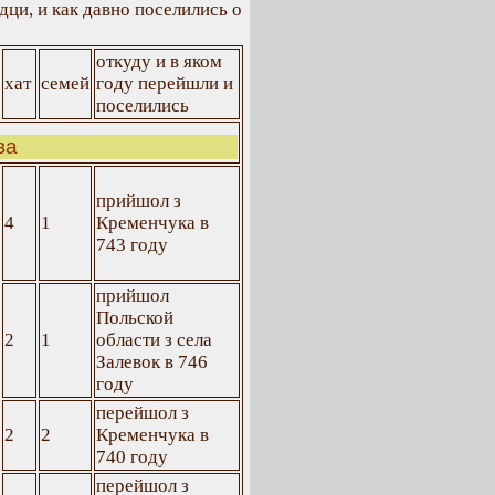
дци, и как давно поселились о
откуду и в яком
хат
семей
году перейшли и
поселились
ва
прийшол з
4
1
Кременчука в
743 году
прийшол
Польской
2
1
области з села
Залевок в 746
году
перейшол з
2
2
Кременчука в
740 году
перейшол з