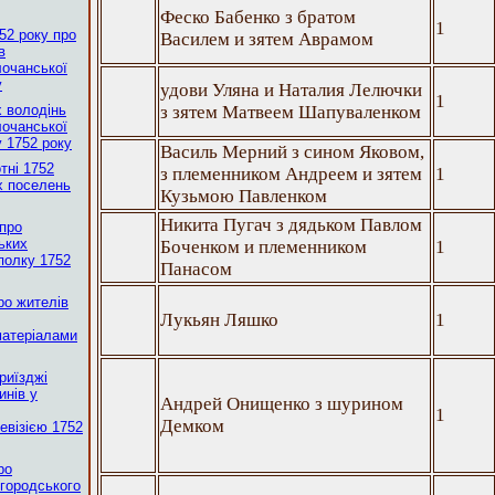
Феско Бабенко з братом
1
52 року про
Василем и зятем Аврамом
в
лочанської
у
удови Уляна и Наталия Лелючки
1
х володінь
з зятем Матвеем Шапуваленком
лочанської
 1752 року
Василь Мерний з сином Яковом,
тні 1752
з племенником Андреем и зятем
1
х поселень
Кузьмою Павленком
Никита Пугач з дядьком Павлом
 про
ських
Боченком и племенником
1
полку 1752
Панасом
ро жителів
Лукьян Ляшко
1
матеріалами
приїзджі
инів у
Андрей Онищенко з шурином
1
Демком
евізією 1752
ро
ргородського