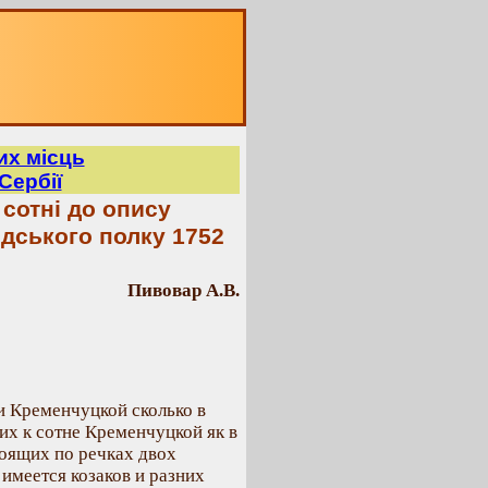
их місць
Сербії
 сотні до опису
дського полку 1752
Пивовар А.В.
и Кременчуцкой сколько в
х к сотне Кременчуцкой як в
тоящих по речках двох
имеется козаков и разних