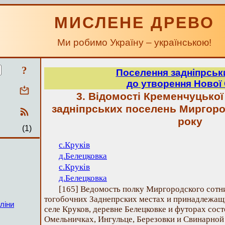
МИСЛЕНЕ ДРЕВО
Ми робимо Україну – українською!
?
Поселення задніпрськ
до утворення Нової 
3. Відомості Кременчуцької
задніпрських поселень Миргоро
року
(1)
с.Круків
д.Белецковка
с.Круків
д.Белецковка
[165] Ведомость полку Миргородского сотн
тогобочних Заднепрских местах и принадлежащи
ліни
селе Круков, деревне Белецковке и футорах сос
Омельничках, Ингульце, Березовки и Свинарной 