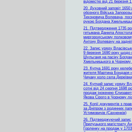
відомістю від 21 березня 1
20. Духовний заповіт 1650 
обозного Війська Запорозь
Тихоновича Волевача, пос
рукою Богдана Хмельниць
21. Підтвердження 1735 ро
гетьмана Данила Апостол
миргородському полковом
Антону Волевачу на задніп
22. Запис уряду Власівсько
9 березня 1690 року щодо 
Шульганя на пасіку Богда
Хмельницького в Чорному 
23. Купча 1691 року келеб
жителя Мартина Бондаря н
Чичаку коло села Дереївк
24. Купчий запис уряду Вл
сотні від 24 серпня 1698 р
продаж інокенею Єлизавет
Якова Сірого в Чорному ліс
25. Копії документів з пра
за Дніпром з родинних пап
Устимовичів (Сахненків)
26. Підтверджуючий запис
Прилуцького магістрату А
Горленку на продаж у 1703