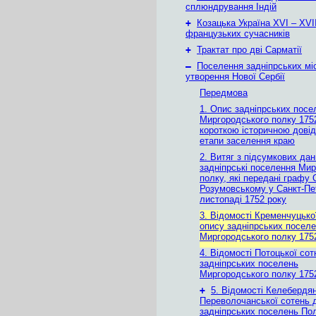
сплюндрування Індій
+
Козацька Україна ХVІ – ХVІІ
французьких сучасників
+
Трактат про дві Сарматії
–
Поселення задніпрських мі
утворення Нової Сербії
Передмова
1. Опис задніпрських посе
Миргородського полку 1752
короткою історичною дові
етапи заселення краю
2. Витяг з підсумкових дан
задніпрські поселення Ми
полку, які передані графу
Розумовському у Санкт-Пе
листопаді 1752 року
3. Відомості Кременчуцької
опису задніпрських посел
Миргородського полку 175
4. Відомості Потоцької сот
задніпрських поселень
Миргородського полку 175
+
5. Відомості Келебердян
Переволочанської сотень 
задніпрських поселень По