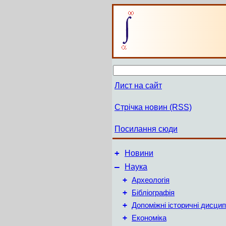
Лист на сайт
Стрічка новин (RSS)
Посилання сюди
+
Новини
–
Наука
+
Археологія
+
Бібліографія
+
Допоміжні історичні дисцип
+
Економіка