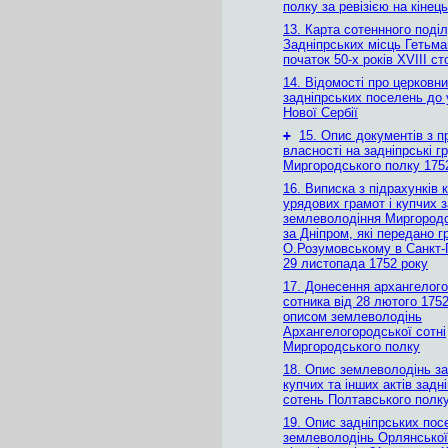
полку за ревізією на кінец
13. Карта сотеннного поділ
Задніпрських місць Гетьм
початок 50-х років ХVІІІ ст
14. Відомості про церковни
задніпрських поселень до
Нової Сербії
+
15. Опис документів з п
власності на задніпрські г
Миргородського полку 175
16. Виписка з підрахунків к
урядових грамот і купчих з
землеволодіння Миргородс
за Дніпром, які передано 
О.Розумовському в Санкт-
29 листопада 1752 року
17. Донесення архангелог
сотника від 28 лютого 1752
описом землеволодінь
Архангелогородської сотні
Миргородського полку
18. Опис землеволодінь за
купчих та інших актів задн
сотень Полтавського полку
19. Опис задніпрських пос
землеволодінь Орлянської 