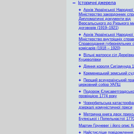
–
Історичні джерела
+
Архів Української Народної
Міністерство закордонних спр
Дипломатичні документи від
Версальського до Ризького м
договорів (1919–1921)
+
Архів Української Народної
Міністерство внутрішніх справ
Справоздання губерніяльних с
комісарів (1918 – 1920)
+
Вільні матроси сіл Дереївки
Куцеволівки
+
Діяння короля Сигізмунда 1
+
Кременецький земський су
+
Перший всеукраїнський пр
церковний собор УАПЦ
+
Подорож Єлисаветградськ
провінцією 1774 року
+
Чорнобильська катастрофа
дзеркалі комуністичної преси
+
Метрична книга двох приход
Буянської і Попельнастої 1770
Мартин Груневег і його опис 
+
Найстисліше повідомлення