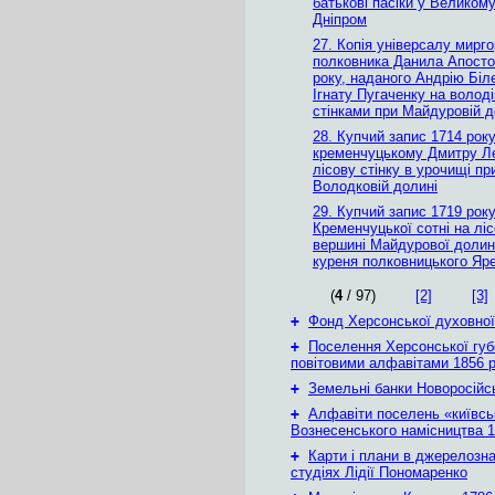
батькові пасіки у Великому
Дніпром
27. Копія універсалу мирг
полковника Данила Апосто
року, наданого Андрію Біл
Ігнату Пугаченку на волод
стінками при Майдуровій д
28. Купчий запис 1714 рок
кременчуцькому Дмитру Л
лісову стінку в урочищі пр
Володковій долині
29. Купчий запис 1719 рок
Кременчуцької сотні на ліс
вершині Майдурової долин
куреня полковницького Яре
(
4
/ 97)
[2]
[3]
+
Фонд Херсонської духовної
+
Поселення Херсонської губе
повітовими алфавітами 1856 
+
Земельні банки Новоросійс
+
Алфавіти поселень «київськ
Вознесенського намісництва 1
+
Карти і плани в джерелозн
студіях Лідії Пономаренко