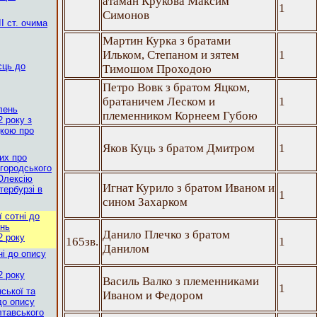
атаман Крукова Максим
1
Симонов
І ст. очима
Мартин Курка з братами
Ильком, Степаном и зятем
1
сць до
Тимошом Проходою
Петро Вовк з братом Яцком,
братаничем Леском и
1
лень
племенником Корнеем Губою
 року з
дкою про
Яков Куць з братом Дмитром
1
их про
ргородського
 Олексію
Игнат Курило з братом Иваном и
тербурзі в
1
сином Захарком
 сотні до
ень
Данило Плечко з братом
2 року
165зв.
1
Данилом
ні до опису
2 року
Василь Валко з племенниками
1
ської та
Иваном и Федором
до опису
лтавського