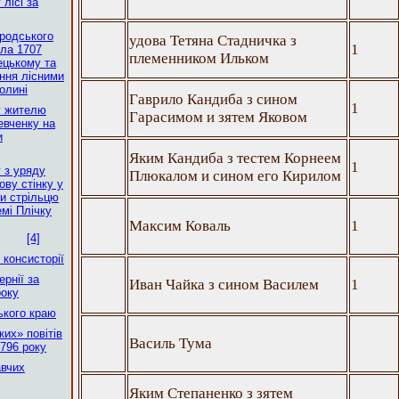
 лісі за
ородського
удова Тетяна Стадничка з
1
ла 1707
племенником Ильком
ецькому та
іння лісними
олині
Гаврило Кандиба з сином
1
у жителю
Гарасимом и зятем Яковом
евченку на
и
Яким Кандиба з тестем Корнеем
1
у з уряду
Плюкалом и сином его Кирилом
ову стінку у
и стрільцю
мі Плічку
Максим Коваль
1
[4]
 консисторії
рнії за
Иван Чайка з сином Василем
1
року
ького краю
их» повітів
Василь Тума
796 року
авчих
Яким Степаненко з зятем