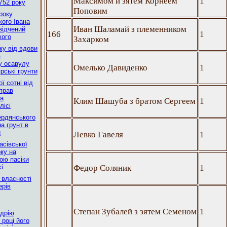
Максимом и зятем Корнеем
1
752 року
Поповим
року
кого Івана
Иван Шаламай з племенником
відчений
166
1
кого
Захарком
ку від вдови
а
у осавулу
Омелько Давиденко
1
рські грунти
ї сотні від
прав
на
Клим Шашуба з братом Сергеем
1
лісі
ердянського
а грунт в
и
Левко Гавеля
1
асівської
оку на
ою пасіки
і
Федор Соляник
1
в власності
ерів
Степан Зубалей з зятем Семеном
1
ндрію
 році його