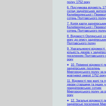
полку 1752 року
6. Підсумкова відомість 17
склад задніпрських жителі
Келебердянської і Перево
сотень Полтавського полк
7. Копія карти задніпрськи
Келебердянської і Перево
сотень Полтавського полку
8. Відомості Орлянської со
року до опису задніпрськи
Полтавського полку
9. Узагальнюючі відомості
кількість дворів у задніпр
поселеннях Полтавського 
року
+
10. Поіменні відомості п
задніпрських поселень
Миргородського полку за 
жовтневої ревізії 1752 року
11. Відомості про жилі та 
двори старшини та інших ч
придніпровських сотнях
Миргородського полку за р
року
+
12. Загальні відомості п
задніпрські поселення Ми