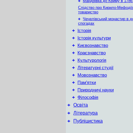
+
Мандрівка до Криму в 1786 
Слідство про Кирило-Мефодії
товариство
+
Чечелівський монастир в д
спогадах
+
Історія
+
Історія культури
+
Києвознавство
+
Краєзнавство
+
Культурологія
+
Літературні студії
+
Мовознавство
+
Пам’ятки
+
Природничі науки
+
Філософія
+
Освіта
+
Література
+
Публіцистика