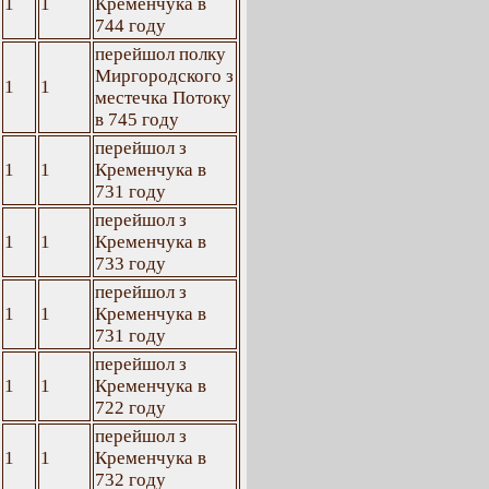
1
1
Кременчука в
744 году
перейшол полку
Миргородского з
1
1
местечка Потоку
в 745 году
перейшол з
1
1
Кременчука в
731 году
перейшол з
1
1
Кременчука в
733 году
перейшол з
1
1
Кременчука в
731 году
перейшол з
1
1
Кременчука в
722 году
перейшол з
1
1
Кременчука в
732 году