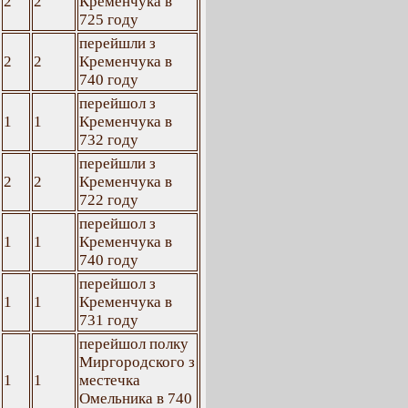
2
2
Кременчука в
725 году
перейшли з
2
2
Кременчука в
740 году
перейшол з
1
1
Кременчука в
732 году
перейшли з
2
2
Кременчука в
722 году
перейшол з
1
1
Кременчука в
740 году
перейшол з
1
1
Кременчука в
731 году
перейшол полку
Миргородского з
1
1
местечка
Омельника в 740