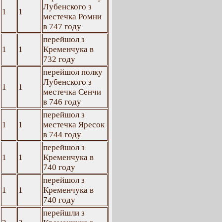
Лубенского з
1
1
местечка Ромни
в 747 году
перейшол з
1
1
Кременчука в
732 году
перейшол полку
Лубенского з
1
1
местечка Сенчи
в 746 году
перейшол з
1
1
местечка Яресок
в 744 году
перейшол з
1
1
Кременчука в
740 году
перейшол з
1
1
Кременчука в
740 году
перейшли з