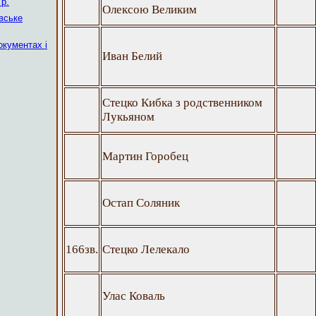
р.
Олексою Великим
вське
окументах і
Иван Белий
Стецко Кибка з родственником
Лукьяном
Мартин Горобец
Остап Соляник
166зв.
Стецко Лелекало
Улас Коваль