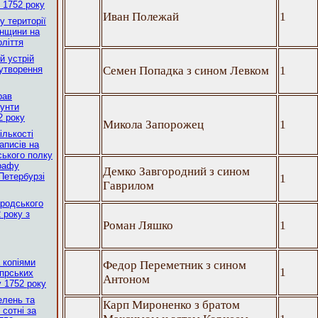
ь 1752 року
Иван Полежай
1
у території
анщини на
оліття
й устрій
 утворення
Семен Попадка з сином Левком
1
рав
рунти
2 року
Микола Запорожец
1
ількості
аписів на
ького полку
графу
Демко Завгородний з сином
Петербурзі
1
Гаврилом
ородського
 року з
Роман Ляшко
1
 копіями
Федор Переметник з сином
1
іпрських
Антоном
 1752 року
елень та
Карп Мироненко з братом
сотні за