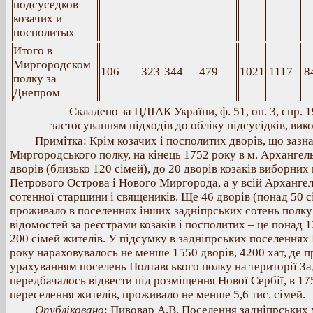
подсуседков
козачих и
посполитых
Итого в
Миргородском
106
323
344
479
1021
1117
8
полку за
Днепром
Складено за ЦДІАК України, ф. 51, оп. 3, спр. 19
застосуванням підходів до обліку підсусідків, вико
Примітка: Крім козачих і посполитих дворів, що зазна
Миргородського полку, на кінець 1752 року в м. Арханге
дворів (близько 120 сімей), до 20 дворів козаків виборних 
Петрового Острова і Нового Миргорода, а у всій Архангел
сотенної старшини і священиків. Ще 46 дворів (понад 50 
проживало в поселеннях інших задніпрських сотень полку
відомостей за реєстрами козаків і посполитих – це понад 1
200 сімей жителів. У підсумку в задніпрських поселеннях
року нараховувалось не менше 1550 дворів, 4200 хат, де 
урахуванням поселень Полтавського полку на території З
передбачалось відвести під розміщення Нової Сербії, в 17
переселення жителів, проживало не менше 5,6 тис. сімей.
Опубліковано
: Пивовар А.В. Поселення задніпрських 