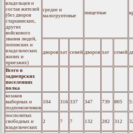
владельцев и
состав жителей
средне и
нищетные
к
(без дворов
малогрунтовые
старшинских,
других
войскового
звания людей,
поповских и
владельческих
дворов
хат
семей
дворов
хат
семей
д
жилих и
приезжих)
Всего в
заднепрских
поселениях
полка
козаков
выборных и
104
316
337
347
739
805
5
подпоможчиков
посполитых
свободных и
2
7
7
132
282
312
3
владельческих