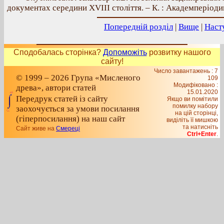
документах середини ХVІІІ століття. – К. : Академперіодика
Попередній розділ
|
Вище
|
Наст
Сподобалась сторінка?
Допоможіть
розвитку нашого
сайту!
Число завантажень : 7
© 1999 – 2026 Група «Мисленого
109
Модифіковано :
древа», автори статей
15.01.2020
Передрук статей із сайту
Якщо ви помітили
помилку набору
заохочується за умови посилання
на цiй сторiнцi,
(гіперпосилання) на наш сайт
видiлiть її мишкою
та натисніть
Сайт живе на
Смереці
Ctrl+Enter
.