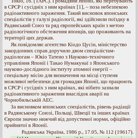
Токіо, 16. (ТАРС). Громадяни Японії, які перебувають
в СРСР і сусідніх з ним країнах [1], – поза небезпекою
радіоактивного зараження. Такий висновок японських
спеціалістів у галузі радіології, які здійснили поїздку в
Радянський Союз та ряд європейських країн з метою
радіологічного обстеження японців, що проживають на
території цих держав.
Як повідомляє агентство Кіодо Цусін, міністерство
закордонних справ доручило двом спеціалістам-
радіологам – Юкіо Татено з Науково-технічного
управління Японії і Такао Нумакунаї з Японського
науково-дослідного інституту атомної енергії –
спеціальну місію для визначення на місці ступеня
можливої небезпеки для громадян Японії, що працюють
в СРСР і сусідніх з ним країнах, які нібито зазнали
радіоактивного зараження внаслідок аварії на
Чорнобильській АЕС.
За висновком японських спеціалістів, рівень радіації
в Радянському Союзі, Польщі, Швеції та інших країнах
Європи значно нижчий від допустимої норми, офіційно
прийнятої в Японії.
Радянська Україна, 1986 р., 17.05, № 112 (19617).