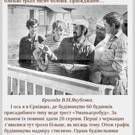
близько трьох тисяч чоловік. Приїжджайте…
Бригада В.М.Якубенка.
І ось я в Єрківцях, де будівництво 60 будинків
присадибного типу веде трест «Уманьагробуд». За
планом їх повинні здати 20 серпня. Перші з черкащан
з’явилися тут трохи більше, як місяць тому. Отож графік
будівництва надміру стиснено. Однак будівельники