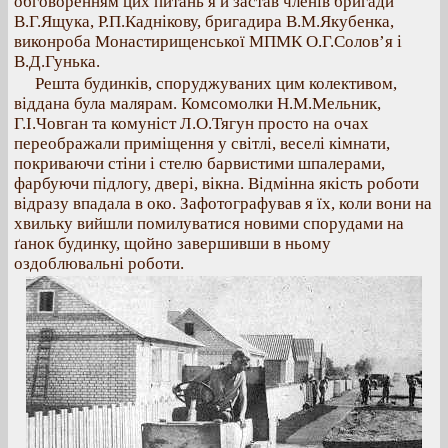
обговоренням цих питань я й застав членів бригади
В.Г.Ящука, Р.П.Каднікову, бригадира В.М.Якубенка,
виконроба Монастирищенської МПМК О.Г.Солов’я і
В.Д.Гунька.
Решта будинків, споруджуваних цим колективом,
віддана була малярам. Комсомолки Н.М.Мельник,
Г.І.Човган та комуніст Л.О.Тягун просто на очах
переображали приміщення у світлі, веселі кімнати,
покриваючи стіни і стелю барвистими шпалерами,
фарбуючи підлогу, двері, вікна. Відмінна якість роботи
відразу впадала в око. Зафотографував я їх, коли вони на
хвильку вийшли помилуватися новими спорудами на
ґанок будинку, щойно завершивши в ньому
оздоблювальні роботи.