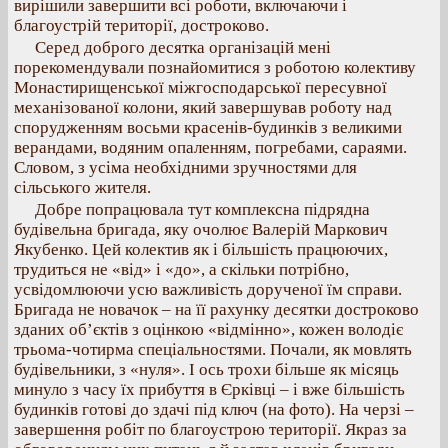
вирішили завершити всі роботи, включаючи і
благоустрій території, достроково.
Серед доброго десятка організацій мені
порекомендували познайомитися з роботою колективу
Монастирищенської міжгосподарської пересувної
механізованої колони, який завершував роботу над
спорудженням восьми красенів-будинків з великими
верандами, водяним опаленням, погребами, сараями.
Словом, з усіма необхідними зручностями для
сільського жителя.
Добре попрацювала тут комплексна підрядна
будівельна бригада, яку очолює Валерій Маркович
Якубенко. Цей колектив як і більшість працюючих,
трудиться не «від» і «до», а скільки потрібно,
усвідомлюючи усю важливість дорученої їм справи.
Бригада не новачок – на її рахунку десятки достроково
зданих об’єктів з оцінкою «відмінно», кожен володіє
трьома-чотирма спеціальностями. Почали, як мовлять
будівельники, з «нуля». І ось трохи більше як місяць
минуло з часу їх прибуття в Єрківці – і вже більшість
будинків готові до здачі під ключ (на фото). На черзі –
завершення робіт по благоустрою території. Якраз за