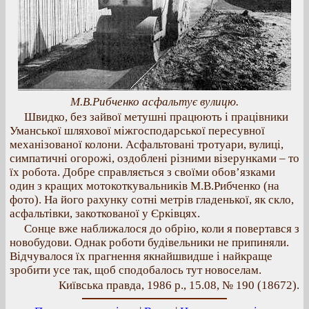
М.В.Рибченко асфальтує вулицю.
Швидко, без зайвої метушні працюють і працівники
Уманської шляхової міжгосподарської пересувної
механізованої колони. Асфальтовані тротуари, вулиці,
симпатичні огорожі, оздоблені різними візерунками – то
їх робота. Добре справляється з своїми обов’язками
один з кращих мотокоткувальників М.В.Рибченко (на
фото). На його рахунку сотні метрів гладенької, як скло,
асфальтівки, закоткованої у Єрківцях.
Сонце вже наближалося до обрію, коли я повертався з
новобудови. Однак роботи будівельники не припиняли.
Відчувалося їх прагнення якнайшвидше і найкраще
зробити усе так, щоб сподобалось тут новоселам.
Київська правда, 1986 р., 15.08, № 190 (18672).