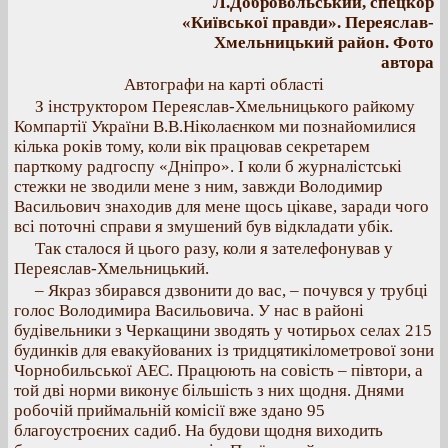
Л.Добровольський, спецкор
«Київської правди». Переяслав-
Хмельницький район. Фото
автора
Автографи на карті області
З інструктором Переяслав-Хмельницького райкому
Компартії України В.В.Ніколаєнком ми познайомилися
кілька років тому, коли вік працював секретарем
парткому радгоспу «Дніпро». І коли б журналістські
стежки не зводили мене з ним, завжди Володимир
Васильович знаходив для мене щось цікаве, заради чого
всі поточні справи я змушений був відкладати убік.
Так сталося й цього разу, коли я зателефонував у
Переяслав-Хмельницький.
– Якраз збирався дзвонити до вас, – почувся у трубці
голос Володимира Васильовича. У нас в районі
будівельники з Черкащини зводять у чотирьох селах 215
будинків для евакуйованих із тридцятикілометрової зони
Чорнобильської АЕС. Працюють на совість – півтори, а
той дві норми виконує більшість з них щодня. Днями
робочій приймальній комісії вже здано 95
благоустроєних садиб. На будови щодня виходить