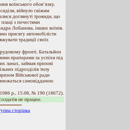
ння воїнського обов’язку.
 сиділи, війнуло свіжим
алися доглянуті троянди, що
 плаці з почестями
ндра Лобанова, інших воїнів.
вно присягу автомобілісти
вжувати традиції своїх
о трудовому фронті. Батальйон
ними прапорами за успіхи під
их ланах, займав призові
ільних підрозділів тилу
ризом Військової ради
 множаться самовідданою
1986 р., 15.08, № 190 (18672).
солдатів не працює.
упна сторінка