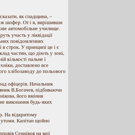
сказати, як спадщина, –
теж шофер. От і я, вирішивши
кове автомобільне училище.
руть участь у ліквідації
льних повідомленнях
в строк. У принципі це і є
клад частин, що діють у зоні,
ій кількості пальне і
ехніки, доставлено все
вого хлібозаводу до польового
рад офіцерів. Начальник
овник В.Богачев, підбиваючи
нікова, його вміння
чне виконання будь-яких
р. На відкритому
ь утоми. Капітан щойно
ідповів Сенніков на мої