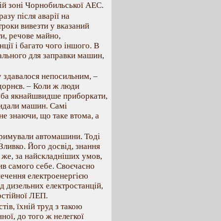
ій зоні Чорнобильської АЕС.
азу після аварії на
троки вивезти у вказаний
ти, речове майно,
ції і багато чого іншого. В
пального для заправки машин,
у здавалося непосильним, –
дорнєв. – Коли ж люди
треба якнайшвидше приборкати,
кидали машин. Самі
не знаючи, що таке втома, а
тримували автомашини. Тоді
Зливко. Його досвід, знання
 же, за найскладніших умов,
ив самого себе. Своєчасно
печення електроенергією
ід дизельних електростанцій,
остійної ЛЕП.
тів, їхній труд з такою
ної, до того ж нелегкої