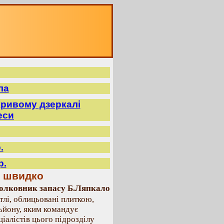
ла
ривому дзеркалі
еси
.
р.
ь швидко
олковник запасу Б.Ляпкало
тлі, облицьовані плиткою,
ьйону, яким командує
іалістів цього підрозділу