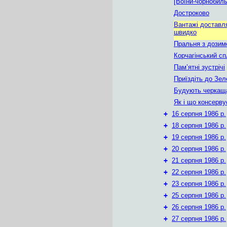
[Воїни-чорнобиль
Достроково
Вантажі доставл
швидко
Пральня з дозим
Корчагінський с
Пам’ятні зустрічі
Приїздіть до Зел
Будують черкащ
Як і що консерву
+
16 серпня 1986 р.
+
18 серпня 1986 р.
+
19 серпня 1986 р.
+
20 серпня 1986 р.
+
21 серпня 1986 р.
+
22 серпня 1986 р.
+
23 серпня 1986 р.
+
25 серпня 1986 р.
+
26 серпня 1986 р.
+
27 серпня 1986 р.