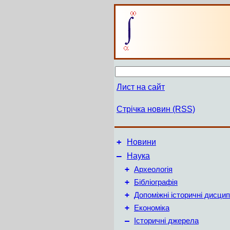
Лист на сайт
Стрічка новин (RSS)
+
Новини
–
Наука
+
Археологія
+
Бібліографія
+
Допоміжні історичні дисцип
+
Економіка
–
Історичні джерела