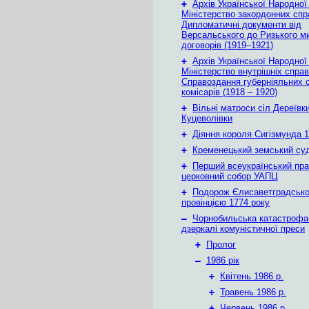
+
Архів Української Народної
Міністерство закордонних спр
Дипломатичні документи від
Версальського до Ризького м
договорів (1919–1921)
+
Архів Української Народної
Міністерство внутрішніх справ
Справоздання губерніяльних с
комісарів (1918 – 1920)
+
Вільні матроси сіл Дереївки
Куцеволівки
+
Діяння короля Сигізмунда 1
+
Кременецький земський су
+
Перший всеукраїнський пр
церковний собор УАПЦ
+
Подорож Єлисаветградськ
провінцією 1774 року
–
Чорнобильська катастрофа
дзеркалі комуністичної преси
+
Пролог
–
1986 рік
+
Квітень 1986 р.
+
Травень 1986 р.
+
Червень 1986 р.