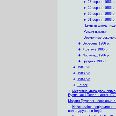
+
28 серпня 1986 р.
+
29 серпня 1986 р.
+
30 серпня 1986 р.
+
31 серпня 1986 р.
Памятки школьника
Режим питания
Временные рекомен
+
Вересень 1986 р.
+
Жовтень 1986 р.
+
Листопад 1986 р.
+
Грудень 1986 р.
+
1987 рік
+
1988 рік
+
1989 рік
+
Епілог
+
Метрична книга двох приход
Буянської і Попельнастої 1770
Мартин Груневег і його опис 
+
Найстисліше повідомлення
сплюндрування Індій