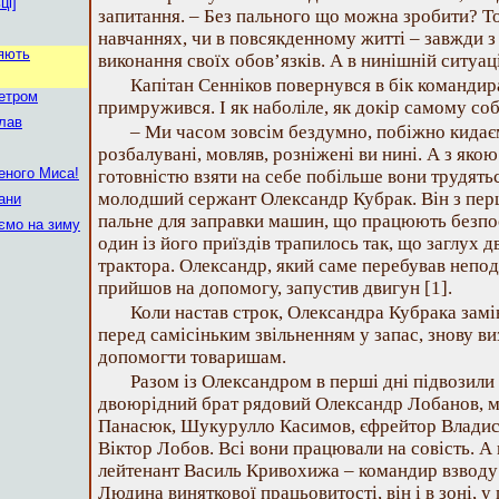
ці]
запитання. – Без пального що можна зробити? То
навчаннях, чи в повсякденному житті – завжди з
яють
виконання своїх обов’язків. А в нинішній ситуаці
Капітан Сенніков повернувся в бік командир
етром
примружився. І як наболіле, як докір самому собі
плав
– Ми часом зовсім бездумно, побіжно кидає
розбалувані, мовляв, розніжені ви нині. А з яко
еного Миса!
готовністю взяти на себе побільше вони трудяться
молодший сержант Олександр Кубрак. Він з перш
ани
пальне для заправки машин, що працюють безпос
ємо на зиму
один із його приїздів трапилось так, що заглух 
трактора. Олександр, який саме перебував непод
прийшов на допомогу, запустив двигун [1].
Коли настав строк, Олександра Кубрака замі
перед самісіньким звільненням у запас, знову ви
допомогти товаришам.
Разом із Олександром в перші дні підвозили
двоюрідний брат рядовий Олександр Лобанов, 
Панасюк, Шукурулло Касимов, єфрейтор Владис
Віктор Лобов. Всі вони працювали на совість. А 
лейтенант Василь Кривохижа – командир взводу 
Людина виняткової працьовитості, він і в зоні, 