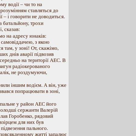
му водії – чи то на
 розумінням ставляться до
ї – і говорити не доводиться.
а батальйону, трохи
, сказав:
мо на адресу юнаків:
ю самовіддачею, з якою
 там, у зоні! От, скажімо,
их днів аварії підвозив
ередньо на території АЕС. В
двигун радіокерованого
алік, не роздумуючи,
нили іншим водієм. А він, уже
звався попрацювати в зоні,
 пальне у район АЕС його
молодші сержанти Валерій
лав Горобенко, рядовий
взірцем для них був
підвезення пального.
у повсякденному житті запалює