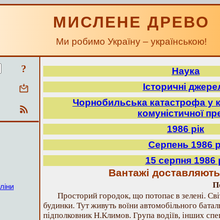
МИСЛЕНЕ ДРЕВО
Ми робимо Україну – українською!
?
Наука
Історичні джере
Чорнобильська катастрофа у к
комуністичної пр
1986 рік
Серпень 1986 р
15 серпня 1986 
Вантажі доставляют
П
ліни
Просторий городок, що потопає в зелені. Сві
будинки. Тут живуть воїни автомобільного батал
підполковник Н.Климов. Група водіїв, інших спец