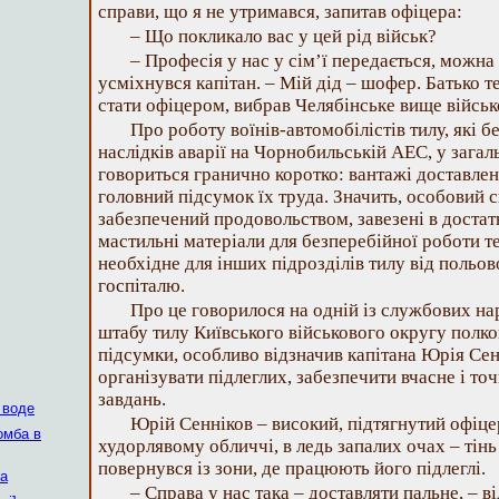
справи, що я не утримався, запитав офіцера:
– Що покликало вас у цей рід військ?
– Професія у нас у сім’ї передається, можна 
усміхнувся капітан. – Мій дід – шофер. Батько 
стати офіцером, вибрав Челябінське вище війсь
Про роботу воїнів-автомобілістів тилу, які бе
наслідків аварії на Чорнобильській АЕС, у зага
говориться гранично коротко: вантажі доставлені 
головний підсумок їх труда. Значить, особовий с
забезпечений продовольством, завезені в достатн
мастильні матеріали для безперебійної роботи т
необхідне для інших підрозділів тилу від польо
госпіталю.
Про це говорилося на одній із службових на
штабу тилу Київського військового округу полк
підсумки, особливо відзначив капітана Юрія Сен
організувати підлеглих, забезпечити вчасне і то
завдань.
 воде
Юрій Сенніков – високий, підтягнутий офіце
омба в
худорлявому обличчі, в ледь запалих очах – тін
повернувся із зони, де працюють його підлеглі.
а
– Справа у нас така – доставляти пальне, – в