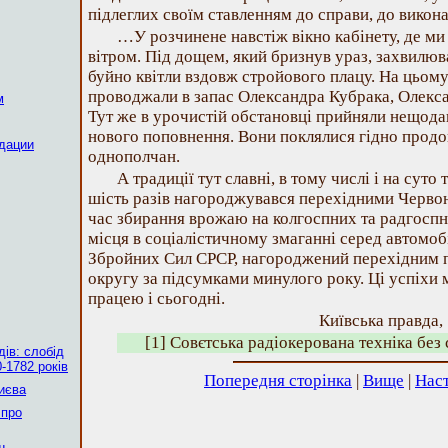
підлеглих своїм ставленням до справи, до викона
…У розчинене навстіж вікно кабінету, де ми
вітром. Під дощем, який бризнув ураз, захвилюв
буйно квітли вздовж стройового плацу. На цьому
проводжали в запас Олександра Кубрака, Олекса
м
Тут же в урочистій обстановці прийняли нещода
нового поповнення. Вони поклялися гідно продо
дации
однополчан.
А традиції тут славні, в тому числі і на сут
шість разів нагороджувався перехідними Черво
час збирання врожаю на колгоспних та радгоспн
місця в соціалістичному змаганні серед автомоб
Збройних Сил СРСР, нагороджений перехідним п
округу за підсумками минулого року. Ці успіхи
працею і сьогодні.
Київська правда, 
[1] Совєтська радіокерована техніка без 
ів: слобід
-1782 років
Попередня сторінка
|
Вище
|
Наст
Києва
 про