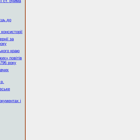
І ст. очима
сць до
 консисторії
рнії за
року
ького краю
их» повітів
796 року
авчих
р.
вське
окументах і