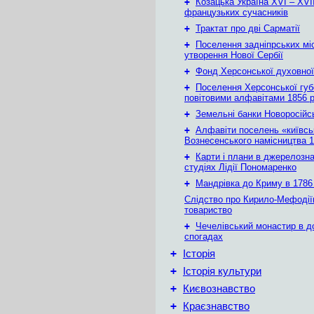
+
Козацька Україна ХVІ – ХVІІ
французьких сучасників
+
Трактат про дві Сарматії
+
Поселення задніпрських мі
утворення Нової Сербії
+
Фонд Херсонської духовної
+
Поселення Херсонської губе
повітовими алфавітами 1856 
+
Земельні банки Новоросійс
+
Алфавіти поселень «київськ
Вознесенського намісництва 1
+
Карти і плани в джерелозн
студіях Лідії Пономаренко
+
Мандрівка до Криму в 1786 
Слідство про Кирило-Мефодії
товариство
+
Чечелівський монастир в д
спогадах
+
Історія
+
Історія культури
+
Києвознавство
+
Краєзнавство