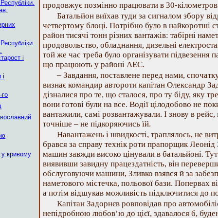
 Республіки.
продовжує позмінно працювати в 30-кілометров
ав.
Батальйон виїхав туди за сигналом збору відр
ирних
четвертому блоці. Потрібно було в найкоротші с
район тисячі тонн різних вантажів: табірні наме
 Республіки.
продовольство, обладнання, дизельні електростан
.
той же час треба було організувати підвезення 
тарост і
що працюють у районі АЕС.
– Завдання, поставлене перед нами, спочатк
 і
визнає командир автороти капітан Олександр За
дізналися про те, що сталося, про ту біду, яку 
-го
вони готові були на все. Водії цілодобово не по
д
вантажили, самі розвантажували. І знову в рейс, 
авославний
точніше – не підкоряючись їй.
Навантажень і швидкості, траплялось, не ви
ою
брався за справу технік роти прапорщик Леонід 
машин завжди високо цінували в батальйоні. Тут
 у кривому
виявивши завидну працездатність, він переверш
обслуговуючи машини, Зливко взявся й за забез
наметового містечка, польової бази. Попервах в
а потім відшукав можливість підключитися до п
Капітан Задорнєв ровповідав про автомобіліс
непідробною любов’ю до цієї, здавалося б, буден