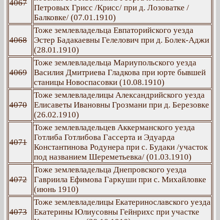
4067
Петровых Грисс /Крисс/ при д. Лозоватке /
Балковке/ (07.01.1910)
Тоже землевладельца Евпаторийского уезда
4068
Эстер Бадакаевны Гелелович при д. Болек-Аджи
(28.01.1910)
Тоже землевладельца Мариупольского уезда
4069
Василия Дмитриева Гладкова при юрте бывшей
станицы Новоспасовки (10.08.1910)
Тоже землевладелицы Александрийского уезда
4070
Елисаветы Ивановны Грозмани при д. Березовке
(26.02.1910)
Тоже землевладельцев Аккерманского уезда
Готлиба Готлибова Гассерта и Эдуарда
4071
Константинова Родунера при с. Будаки /участок
под названием Шереметьевка/ (01.03.1910)
Тоже землевладельца Днепровского уезда
4072
Гавриила Ефимова Гаркуши при с. Михайловке
(июнь 1910)
Тоже землевладелицы Екатеринославского уезда
4073
Екатерины Юлиусовны Гейнрихс при участке