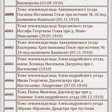
Кишкирены (03.08.1910)
Тоже землевладельца Аккерманского уезда
4080
Оаганна Иоганнова Гекле при вотчине № 18 под
названием Кашпалат (05.11.1910)
Тоже землевладельца Херсонского уезда
4081
Иосифа Георгиева Гекка при д. Ново-
Николаевке (29.05.1910)
Тоже землевладелицы Аккерманского уезда
4082
Екатерины Христиановны Гекле при вотчине №
18 под названием Кашпалат (05.11.1910)
Тоже землевладельца Александрийского уезда,
4083
князя Леонида Васильева Джурича при с.
Васильевке (1910)
Тоже землевладельца Александрийского уезда
4084
Якова Георгиева Дауенгауера при д.
Настасьевке /Андреевке/ (07.05.1910)
Тоже Павла Яковлева Дауенгауэра при д
4085
Анновке Александрийского уезда (06.12.1910)
Тоже землевладельца Александровского уезда
4086
Абрама Абрамова Дридгера при пустоши