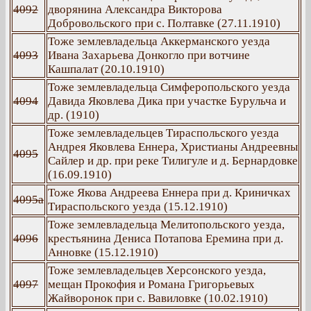
4092
дворянина Александра Викторова
Добровольского при с. Полтавке (27.11.1910)
Тоже землевладельца Аккерманского уезда
4093
Ивана Захарьева Донкогло при вотчине
Кашпалат (20.10.1910)
Тоже землевладельца Симферопольского уезда
4094
Давида Яковлева Дика при участке Бурульча и
др. (1910)
Тоже землевладельцев Тираспольского уезда
Андрея Яковлева Еннера, Христианы Андреевны
4095
Сайлер и др. при реке Тилигуле и д. Бернардовке
(16.09.1910)
Тоже Якова Андреева Еннера при д. Криничках
4095а
Тираспольского уезда (15.12.1910)
Тоже землевладельца Мелитопольского уезда,
4096
крестьянина Дениса Потапова Еремина при д.
Анновке (15.12.1910)
Тоже землевладельцев Херсонского уезда,
4097
мещан Прокофия и Романа Григорьевых
Жайворонок при с. Вавиловке (10.02.1910)