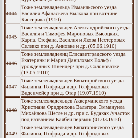
Тоже землевладельца Измаильского уезда
4044
Василия Афанасьева Вылкова при вотчине
Биссерика (1910)
Тоже землевладельцев Александрийского уезда
Василия и Тимофея Мироновых Высоцких,
4045
Карпа, Стефана, Василия и Якова Нестеровых
Селевко при д. Анновке и др. (05.06.1910)
Тоже землевладелиц Елисаветградского уезда
Екатерины и Марии Даниловых Вольф /
4046
урожденных Шнейдер/ при д. Солоноватке
(13.05.1910)
Тоже землевладельцев Евпаторийского уезда
4047
Филиппа, Готфрида и др. Готфридовых
Виденмейер при д. Отар (19.07.1910)
Тоже землевладельцев Аккерманского уезда
Христиана Фридрихова Вальтера, Эммануила
4048
Михайлова Шетле и др. при с. Будаках /участок
под названием Каябей первый/ (01.03.1910)
Тоже землевладельцев Евпаторийского уезда
4049
Филиппа, Готфрида и др. Готфридовых