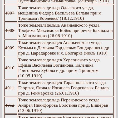
Пустельниковой /Измайловка/ (сентябрь 1910)
Тоже землевладельца Одесского уезда,
4007
мещанина Федора Васильева Балана при м.
Троицком /Коблевка/ (18.12.1910)
Тоже землевладельца Ананьевского уезда
4008
Трофима Максимова Бойко при речке Бакшала и
х. Маламанова (26.08.1910)
Тоже землевладельцев Ананьевского уезда
4009
Кузьмы и Демьяна Гордеевых Бондаренко и др.
при д. Царедаровке и х. Болгарке (июль 1910)
Тоже землевладельцев Херсонского уезда
Ефима Васильева Богданова, Каленика
4010
Григорьева Зубова и др. при м. Троицком
(10.05.1910)
Тоже землевладельцев Тираспольского уезда
4011
Георгия, Якова и Иоганеса Георгиевых Бендер
при д. Реймаровке (26.01.1910)
Тоже землевладельца Перекопского уезда
4012
Андрея Никифорова Болотина при д. Бишеран
(13.06.1910)
Тоже землевладельцев Елисаветградского уезда