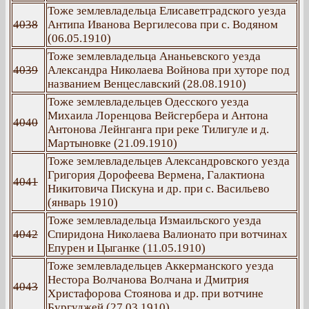
Тоже землевладельца Елисаветградского уезда
4038
Антипа Иванова Вергилесова при с. Водяном
(06.05.1910)
Тоже землевладельца Ананьевского уезда
4039
Александра Николаева Войнова при хуторе под
названием Венцеславский (28.08.1910)
Тоже землевладельцев Одесского уезда
Михаила Лоренцова Вейсгербера и Антона
4040
Антонова Лейнганга при реке Тилигуле и д.
Мартыновке (21.09.1910)
Тоже землевладельцев Александровского уезда
Григория Дорофеева Вермена, Галактиона
4041
Никитовича Пискуна и др. при с. Васильево
(январь 1910)
Тоже землевладельца Измаильского уезда
4042
Спиридона Николаева Валионато при вотчинах
Епурен и Цыганке (11.05.1910)
Тоже землевладельцев Аккерманского уезда
Нестора Волчанова Волчана и Дмитрия
4043
Христафорова Стоянова и др. при вотчине
Бургуджей (27.03.1910)