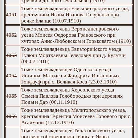
Гречки и др. при с. Васильево (1910)
Тоже землевладельца Елисаветградского уезда,
4061
крестьянина Ивана Иванова Голубенко при
речке Еланце (10.07.1910)
Тоже землевладельца Верхнеднепровского
4062
уезда Моисея Федорова Грановского при
хуторах Анно-Любовском и Горьковатом (1910)
Тоже землевладельца Евпаторийского уезда
4063
Гулюш Мортхаевны Гелелович при д. Булатчи
(06.07.1910)
Тоже землевладельцев Одесского уезда
4064
Иоганна, Матиаса и Фридриха Иоганновых
Гопфауф при с. Великая Коса (23.03.1910)
Тоже землевладельца Херсонского уезда
4065
Семена Павлова Голобородько при деревнях
Поды и Дар (06.11.1910)
Тоже землевладельца Мелитопольского уезда,
4066
крестьянина Терентия Моисеева Горового при с.
Агайманы (17.12.1910)
Тоже землевладельцев Тираспольского уезда,
поселян собственников Георга и Якова