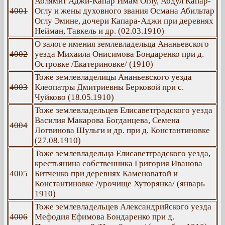
Аблямит Аджи-Капар Имам Оглу, Абдул Капар-
4001
Оглу и жены духовного звания Османа Абильтар
Оглу Эмине, дочери Капара-Аджи при деревнях
Нейман, Тавкель и др. (02.03.1910)
О залоге имения землевладельца Ананьевского
4002
уезда Михаила Онисимова Бондаренко при д.
Островке /Екатериновке/ (1910)
Тоже землевладелицы Ананьевского уезда
4003
Клеопатры Дмитриевны Берковой при с.
Чуйково (18.05.1910)
Тоже землевладельцев Елисаветградского уезда
Василия Макарова Богданцева, Семена
4004
Логвинова Шульги и др. при д. Константиновке
(27.08.1910)
Тоже землевладельца Елисаветградского уезда,
крестьянина собственника Григория Иванова
4005
Битченко при деревнях Каменоватой и
Константиновке /урочище Хуторянка/ (январь
1910)
Тоже землевладельцев Александрийского уезда
4006
Мефодия Ефимова Бондаренко при д.