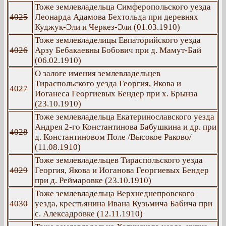
Тоже землевладельца Симферопольского уезда
4025
Леонарда Адамова Бехтольда при деревнях
Куджук-Эли и Черкез-Эли (01.03.1910)
Тоже землевладелицы Евпаторийского уезда
4026
Арзу Бебакаевны Бобович при д. Мамут-Бай
(06.02.1910)
О залоге имения землевладельцев
Тираспольского уезда Георгия, Якова и
4027
Иоганеса Георгиевых Бендер при х. Брынза
(23.10.1910)
Тоже землевладельца Екатеринославского уезда
Андрея 2-го Константинова Бабушкина и др. при
4028
д. Константиновом Поле /Высокое Раково/
(11.08.1910)
Тоже землевладельцев Тираспольского уезда
4029
Георгия, Якова и Иоганова Георгиевых Бендер
при д. Реймаровке (23.10.1910)
Тоже землевладельца Верхнеднепровского
4030
уезда, крестьянина Ивана Кузьмича Бабича при
с. Алексадровке (12.11.1910)