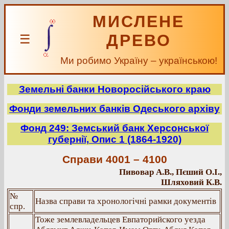
МИСЛЕНЕ
ДРЕВО
☰
Ми робимо Україну – українською!
Земельні банки Новоросійського краю
Фонди земельних банків Одеського архіву
Фонд 249: Земський банк Херсонської
губернії, Опис 1 (1864-1920)
Справи 4001 – 4100
Пивовар А.В., Пєший О.І.,
Шляховий К.В.
№
Назва справи та хронологічні рамки документів
спр.
Тоже землевладельцев Евпаторийского уезда