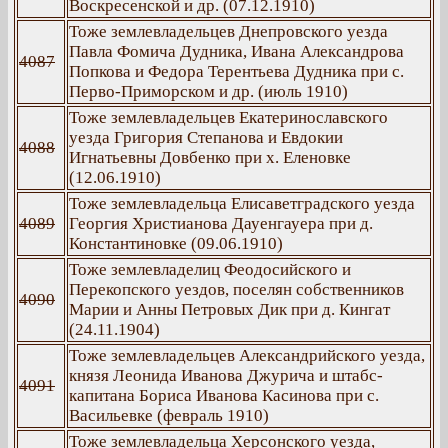
Воскресенской и др. (07.12.1910)
Тоже землевладельцев Днепровского уезда
Павла Фомича Дудника, Ивана Александрова
4087
Попкова и Федора Терентьева Дудника при с.
Перво-Приморском и др. (июль 1910)
Тоже землевладельцев Екатеринославского
уезда Григория Степанова и Евдокии
4088
Игнатьевны Довбенко при х. Еленовке
(12.06.1910)
Тоже землевладельца Елисаветградского уезда
4089
Георгия Христианова Дауенгауера при д.
Константиновке (09.06.1910)
Тоже землевладелиц Феодосийского и
Перекопского уездов, поселян собственников
4090
Марии и Анны Петровых Дик при д. Кингат
(24.11.1904)
Тоже землевладельцев Александрийского уезда,
князя Леонида Иванова Джурича и штабс-
4091
капитана Бориса Иванова Касинова при с.
Васильевке (февраль 1910)
Тоже землевладельца Херсонского уезда,