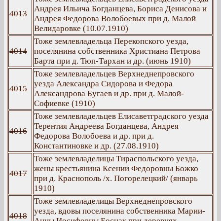
Андрея Ильича Богданцева, Бориса Денисова и
4013
Андрея Федорова Волобоевых при д. Малой
Велидаровке (10.07.1910)
Тоже землевладельца Перекопского уезда,
4014
поселянина собственника Христиана Петрова
Барта при д. Тюп-Тархан и др. (июнь 1910)
Тоже землевладельцев Верхнеднепровского
уезда Александра Сидорова и Федора
4015
Александрова Бугаев и др. при д. Малой-
Софиевке (1910)
Тоже землевладельцев Елисаветградского уезда
Терентия Андреева Богданцева, Андрея
4016
Федорова Волобоева и др. при д.
Константиновке и др. (27.08.1910)
Тоже землевладелицы Тираспольского уезда,
жены крестьянина Ксении Федоровны Божко
4017
при д. Краснополь /х. Погорелецкий/ (январь
1910)
Тоже землевладелицы Верхнеднепровского
уезда, вдовы поселянина собственника Марии-
4018
Анны Иосифовны Боснак при деревнях