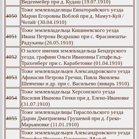
Виденмейер при д. Кудаш (19.07.1910)
Тоже землевладелицы Евпаторийского уезда
4050
Марии Егоровны Воблой при д. Мамут-Куй /
Чотай/ (30.04.1910)
Тоже землевладельца Кишиневского уезда
4051
Ивана Петрова Ведрашко при с. Фрасинешты-
Радуканы (26.05.1910)
О залоге имения землевладельца Бендерского
4052
уезда, графини Ольги Ивановны Гатцфельд-
Трахенберг при с. Карабетовке (01.04.1910)
Тоже землевладельцев Александровского уезда
4053
Афанасия Петрова Гречки, Павла Яковлева
Шевченко и др. при с. Васильево (январь 1910)
Тоже землевладельца Херсонского уезда
4054
Василия Иванова Гички при д. Елено-Ивановке
(31.07.1910)
Тоже землевладелицы Тираспольского уезда
4055
Дарии Дмитриевны Грушевой при д. Греко-
Марьяновке (11.01.1910)
Тоже землевладельцев Александровского уезда
Тимофея Иванова Гордиенко /Малый-