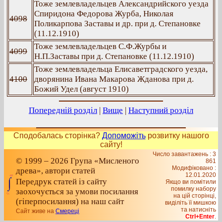
Тоже землевладельцев Александрийского уезда
Спиридона Федорова Журба, Николая
4098
Поликарпова Заставы и др. при д. Степановке
(11.12.1910)
Тоже землевладельцев С.Ф.Журбы и
4099
Н.П.Заставы при д. Степановке (11.12.1910)
Тоже землевладельца Елисаветградского уезда,
4100
дворянина Ивана Макарова Жданова при д.
Божий Удел (август 1910)
Попередній розділ
|
Вище
|
Наступний розділ
Сподобалась сторінка?
Допоможіть
розвитку нашого
сайту!
Число завантажень : 3
© 1999 – 2026 Група «Мисленого
861
Модифіковано :
древа», автори статей
12.01.2020
Передрук статей із сайту
Якщо ви помітили
помилку набору
заохочується за умови посилання
на цiй сторiнцi,
(гіперпосилання) на наш сайт
видiлiть її мишкою
та натисніть
Сайт живе на
Смереці
Ctrl+Enter
.