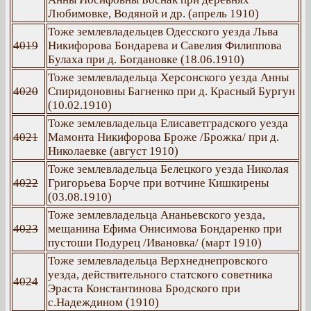
Любимовке, Водяной и др. (апрель 1910)
Тоже землевладельцев Одесского уезда Льва
4019
Никифорова Бондарева и Савелия Филиппова
Булаха при д. Богдановке (18.06.1910)
Тоже землевладельца Херсонского уезда Анны
4020
Спиридоновны Багненко при д. Красный Бургун
(10.02.1910)
Тоже землевладельца Елисаветградского уезда
4021
Мамонта Никифорова Броже /Брожка/ при д.
Николаевке (август 1910)
Тоже землевладельца Белецкого уезда Николая
4022
Григорьева Борче при вотчине Кишкирены
(03.08.1910)
Тоже землевладельца Ананьевского уезда,
4023
мещанина Ефима Онисимова Бондаренко при
пустоши Подурец /Ивановка/ (март 1910)
Тоже землевладельца Верхнеднепровского
уезда, действительного статского советника
4024
Эраста Константинова Бродского при
с.Надеждином (1910)