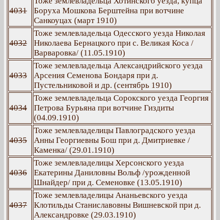
Тоже землевладельца Хотинского уезда, купца
4031
Боруха Мошкова Берштейна при вотчине
Санкоуцах (март 1910)
Тоже землевладельца Одесского уезда Николая
4032
Николаева Бернацкого при с. Великая Коса /
Варваровка/ (11.05.1910)
Тоже землевладельца Александрийского уезда
4033
Арсения Семенова Бондаря при д.
Пустельниковой и др. (сентябрь 1910)
Тоже землевладельца Сорокского уезда Георгия
4034
Петрова Бурьяна при вотчине Гиздиты
(04.09.1910)
Тоже землевладелицы Павлоградского уезда
4035
Анны Георгиевны Бош при д. Дмитриевке /
Каменка/ (29.01.1910)
Тоже землевладелицы Херсонского уезда
4036
Екатерины Даниловны Вольф /урожденной
Шнайдер/ при д. Семеновке (13.05.1910)
Тоже землевладелицы Ананьевского уезда
4037
Клотильды Станиславовны Вишневской при д.
Александровке (29.03.1910)