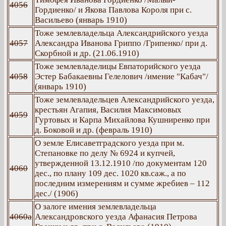
4056
Гордиенко/ и Якова Павлова Короля при с.
Васильево (январь 1910)
Тоже землевладельца Александрийского уезда
4057
Александра Иванова Гриппо /Грипенко/ при д.
Скорбной и др. (21.06.1910)
Тоже землевладелицы Евпаторийского уезда
4058
Эстер Бабакаевны Гелелович /имение "Кабач"/
(январь 1910)
Тоже землевладельцев Александрийского уезда,
крестьян Агапия, Василия Максимовых
4059
Гуртовых и Карпа Михайлова Кушниренко при
д. Боковой и др. (февраль 1910)
О земле Елисаветградского уезда при м.
Степановке по делу № 6924 и купчей,
утвержденной 13.12.1910 /по документам 120
4060
дес., по плану 109 дес. 1020 кв.саж., а по
последним измерениям и сумме жребиев – 112
дес./ (1906)
О залоге имения землевладельца
4060а
Александровского уезда Афанасия Петрова