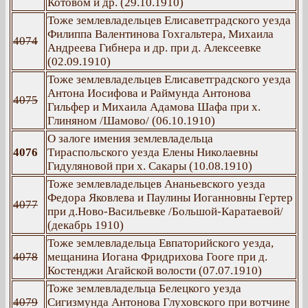
Котовом и др. (29.10.1910)
Тоже землевладельцев Елисаветградского уезда
Филиппа Валентинова Гохгальтера, Михаила
4074
Андреева Гибнера и др. при д. Алексеевке
(02.09.1910)
Тоже землевладельцев Елисаветградского уезда
Антона Иосифова и Раймунда Антонова
4075
Гильфер и Михаила Адамова Шафа при х.
Глиняном /Шамово/ (06.10.1910)
О залоге имения землевладельца
4076
Тираспольского уезда Елены Николаевны
Гидуляновой при х. Сакары (10.08.1910)
Тоже землевладельцев Ананьевского уезда
Федора Яковлева и Паулины Иоганновны Гертер
4077
при д.Ново-Васильевке /Большой-Каратаевой/
(декабрь 1910)
Тоже землевладельца Евпаторийского уезда,
4078
мещанина Иогана Фридрихова Гооге при д.
Костенджи Агайской волости (07.07.1910)
Тоже землевладельца Белецкого уезда
4079
Сигизмунда Антонова Глуховского при вотчине