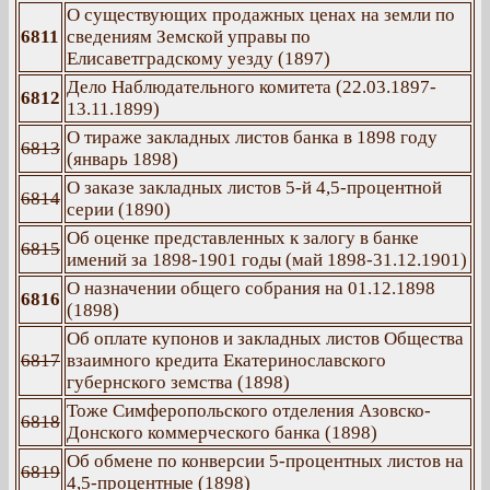
О существующих продажных ценах на земли по
6811
сведениям Земской управы по
Елисаветградскому уезду (1897)
Дело Наблюдательного комитета (22.03.1897-
6812
13.11.1899)
О тираже закладных листов банка в 1898 году
6813
(январь 1898)
О заказе закладных листов 5-й 4,5-процентной
6814
серии (1890)
Об оценке представленных к залогу в банке
6815
имений за 1898-1901 годы (май 1898-31.12.1901)
О назначении общего собрания на 01.12.1898
6816
(1898)
Об оплате купонов и закладных листов Общества
6817
взаимного кредита Екатеринославского
губернского земства (1898)
Тоже Симферопольского отделения Азовско-
6818
Донского коммерческого банка (1898)
Об обмене по конверсии 5-процентных листов на
6819
4,5-процентные (1898)