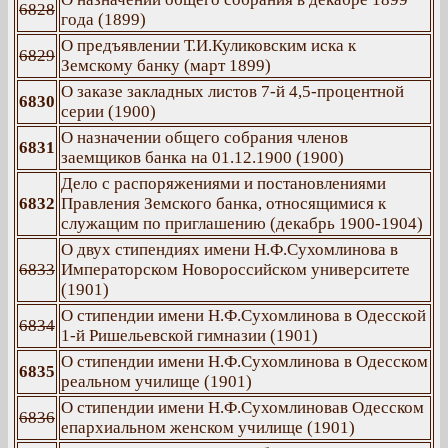
6828
года (1899)
О предъявлении Т.И.Куликовским иска к
6829
Земскому банку (март 1899)
О заказе закладных листов 7-й 4,5-процентной
6830
серии (1900)
О назначении общего собрания членов
6831
заемщиков банка на 01.12.1900 (1900)
Дело с распоряжениями и постановлениями
6832
Правления Земского банка, относящимися к
служащим по приглашению (декабрь 1900-1904)
О двух стипендиях имени Н.Ф.Сухомлинова в
6833
Императорском Новороссийском университете
(1901)
О стипендии имени Н.Ф.Сухомлинова в Одесской
6834
1-й Ришельевской гимназии (1901)
О стипендии имени Н.Ф.Сухомлинова в Одесском
6835
реальном училище (1901)
О стипендии имени Н.Ф.Сухомлиновав Одесском
6836
епархиальном женском училище (1901)