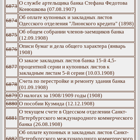
О службе артельщика банка Стефана Федотова
6873
Конюшкова (07.08.1907)
Об оплате купонных и закладных листов
6874
Одесского отделения "Лионского кредита" (1898)
Об общем собрании членов-заемщиков банка
6875
(12.09.1908)
Описи бумаг и дела общего характера (январь
6876
1908)
О заказе закладных листов банка 15-й 4,5-
6877
процентной серии и купонных листов к
закладным листам 5-й серии (10.03.1908)
Счета по перестройке и ремонту здания банка
6878
(01.09.1908)
6879
О налогах за 1908/1909 годы (1908)
6880
О пособии Кузмида (12.12.1908)
О текущем счете в Одесском отделении Санкт-
6881
Петербургского международного коммерческого
банка (26.08.1908)
Об оплате купонных и закладных листов Санкт-
6882
Петербургского международного коммерческого