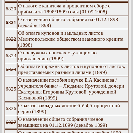
О налоге с капитала и процентном сборе с
6820
прибыли за 1898/1899 годы (01.09.1908)
О назначении общего собрания на 01.12.1898
6821
(декабрь 1898)
Об оплате купонов и закладных листов
6822
Мелитопольским обществом взаимного кредита
(1898)
О послужных списках служащих по
6823
приглашению (1899)
Об оплате тиражных листов и купонов от листов,
6824
представляемых разными лицами (1899)
О назначении пособия внучке Е.А.Касинова /
учредителя банка/ – Людмиле Крутовой, дочери
6825
Екатерины Егоровны Крутовой, урожденной
Касиновой (1899)
О заказе закладных листов 6-й 4,5-процентной
6826
серии (1899)
О назначении общего собрания членов
6827
заемщиков на 01.12.1899 (декабрь 1899)
О назначении общего собрания в декабре 1899