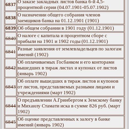
О заказе закладных листов банка 6-й 4,5-
6837
процентной серии (04.07.1901-05.07.1902)
О назначении общего собрания членов
6838
заемщиков банка на 01.12.1901 (1901)
6839
Об общем собрании в 1901 году (01.12.1901)
О налоге с капитала и процентном сборе с
6840
прибыли на 1901 и 1902 годы (01.12.1901)
Разные заявления от землевладельцев по залогам
6841
имений (1902)
Об оплачиваемых Госбанком и его конторами
6842
вышедших в тираж листах и купонах от листов
(январь 1902)
Об оплате вышедших в тираж листов и купонов
6843
от листов, представляемых разными лицами и
учреждениями (март 1902)
О предъявлении А.Гринбергом к Земскому банку
6844
и Михаилу Стамати иска в сумме 826 руб. (март
1902)
Об оценке представленных к залогу в банке
6845
имений (январь 1902)