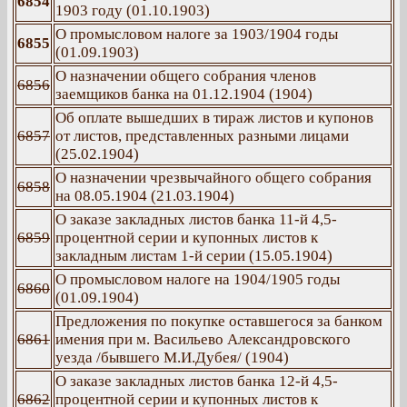
6854
1903 году (01.10.1903)
О промысловом налоге за 1903/1904 годы
6855
(01.09.1903)
О назначении общего собрания членов
6856
заемщиков банка на 01.12.1904 (1904)
Об оплате вышедших в тираж листов и купонов
6857
от листов, представленных разными лицами
(25.02.1904)
О назначении чрезвычайного общего собрания
6858
на 08.05.1904 (21.03.1904)
О заказе закладных листов банка 11-й 4,5-
6859
процентной серии и купонных листов к
закладным листам 1-й серии (15.05.1904)
О промысловом налоге на 1904/1905 годы
6860
(01.09.1904)
Предложения по покупке оставшегося за банком
6861
имения при м. Васильево Александровского
уезда /бывшего М.И.Дубея/ (1904)
О заказе закладных листов банка 12-й 4,5-
6862
процентной серии и купонных листов к