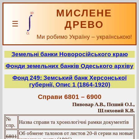
МИСЛЕНЕ
ДРЕВО
☰
Ми робимо Україну – українською!
Земельні банки Новоросійського краю
Фонди земельних банків Одеського архіву
Фонд 249: Земський банк Херсонської
губернії, Опис 1 (1864-1920)
Справи 6801 – 6900
Пивовар А.В., Пєший О.І.,
Шляховий К.В.
№
Назва справи та хронологічні рамки документів
спр.
Об обмене талонов от листов 20-й серии на новые
6801