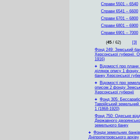
Справи 5501 – 6540
Справи 6541 – 6600
Справи 6701 – 6800
Справи 6801 – 6900
Справи 6901 – 7000
(
45
/ 62)
[3]
Фонд 249: Земський ба
Херсонської губернії. О
1916)
+
Відомості про плани
ділянок опису 1 фонду
банку Херсонської губе
+
Відомості про земель
описом 2 фонду Земськ
Херсонської губернії
+
Фонд 305: Бессарабс
Таврійський земельний
1 (1868-1920)
Фонд 750: Одеське від
Державного дворянсько
земельного банку
+
Фонди земельних банків
Дніпропетровського архіву