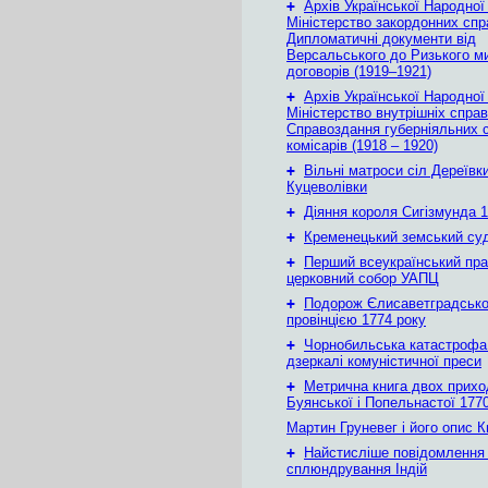
+
Архів Української Народної
Міністерство закордонних спр
Дипломатичні документи від
Версальського до Ризького м
договорів (1919–1921)
+
Архів Української Народної
Міністерство внутрішніх справ
Справоздання губерніяльних с
комісарів (1918 – 1920)
+
Вільні матроси сіл Дереївки
Куцеволівки
+
Діяння короля Сигізмунда 1
+
Кременецький земський су
+
Перший всеукраїнський пр
церковний собор УАПЦ
+
Подорож Єлисаветградськ
провінцією 1774 року
+
Чорнобильська катастрофа
дзеркалі комуністичної преси
+
Метрична книга двох приход
Буянської і Попельнастої 1770
Мартин Груневег і його опис 
+
Найстисліше повідомлення
сплюндрування Індій