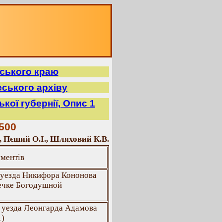
ського краю
ського архіву
кої губернії, Опис 1
500
, Пєший О.І., Шляховий К.В.
ументів
 уезда Никифора Кононова
речке Богодушной
 уезда Леонгарда Адамова
1)