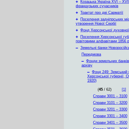
+
Козацька Україна ХVІ – ХVІІ
французьких сучасників
+
Трактат про дві Сарматії
+
Поселення задніпрських мі
утворення Нової Сербії
+
Фонд Херсонської духовної
+
Поселення Херсонської губе
повітовими алфавітами 1856 
–
Земельні банки Новоросійс
Передмова
–
Фонди земельних банкі
архіву
–
Фонд 249: Земський 
Херсонської губернії, О
1920)
(
45
/ 62)
[1]
Справи 3001 – 3100
Справи 3101 – 3200
Справи 3201 – 3300
Справи 3301 – 3400
Справи 3401 – 3500