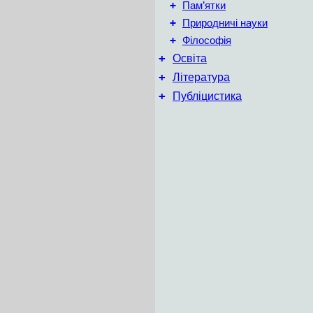
+
Пам’ятки
+
Природничі науки
+
Філософія
+
Освіта
+
Література
+
Публіцистика