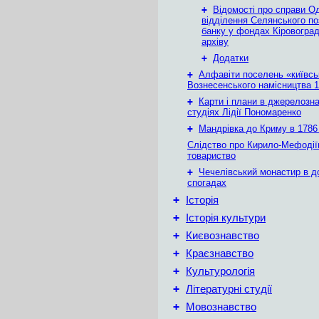
+
Відомості про справи О
відділення Селянського п
банку у фондах Кіровогра
архіву
+
Додатки
+
Алфавіти поселень «київськ
Вознесенського намісництва 1
+
Карти і плани в джерелозн
студіях Лідії Пономаренко
+
Мандрівка до Криму в 1786 
Слідство про Кирило-Мефодії
товариство
+
Чечелівський монастир в д
спогадах
+
Історія
+
Історія культури
+
Києвознавство
+
Краєзнавство
+
Культурологія
+
Літературні студії
+
Мовознавство