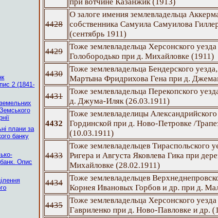
при вотчине Казанжик (1913)
О залоге имения землевладельца Аккерма
4428
собственника Самуила Самуилова Гилле
(сентябрь 1911)
Тоже землевладельца Херсонского уезд
4429
Голобородько при д. Михайловке (1911)
Тоже землевладельца Бендерского уезда,
4430
нк
Мартына Фридрихова Гена при д. Джеман
пис 2 (1841-
Тоже землевладельца Перекопского уезд
4431
д. Джума-Иляк (26.03.1911)
 земельних
 Земського
Тоже землевладелицы Александрийского
рнії
4432
Гординской при д. Ново-Петровке /Трап
ні плани за
(10.03.1911)
ого банку
Тоже землевладельцев Тираспольского у
ько-
4433
Ригера и Августа Яковлева Гика при дер
 банк. Опис
Михайловке (28.02.1911)
Тоже землевладельцев Верхнеднепровског
ділення
4434
Корнея Ивановых Горбов и др. при д. Ма
го
Тоже землевладельца Херсонского уезда
4435
Гавриленко при д. Ново-Павловке и др. (