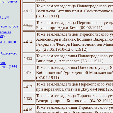
І ст. очима
Тоже землевладельца Павлоградского уе
4412
Васильева Бутенко при д. Сосипатровке и
(31.08.1911)
сць до
Тоже землевладельца Перекопского уезд
4413
 консисторії
Бауэра при Аджи-Кечь (09.02.1911)
рнії за
Тоже землевладельцев Тираспольского уе
року
Александра и Ивана-Люциана Валерьяно
4414
ького краю
Генриха и Федора Наполеоновичей Маньк
др. (28.05.1910-12.04.1912)
в Одеського
Тоже землевладелицы Павлоградского у
4415
Винс при д. Алексеевке (28.11.1911)
банк
пис 1 (1864-
Тоже землевладелицы Одесского уезда 
4416
Вибрановской /урожденной Малаховской/
(07.07.1911)
Тоже землевладельцев Перекопского уезд
4417
при деревнях Булатчи и Джума-Иляк (26.
Тоже землевладельца Тираспольского уе
4418
Веверица при с. Бирносовке (04.02.1911)
Тоже землевладелицы Тираспольского у
4419
Васюхновой при д. Антоновке /Коввачево