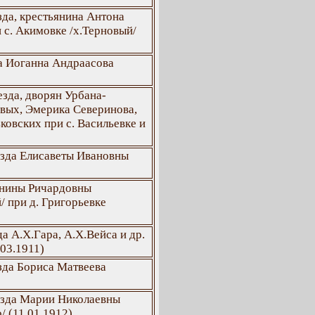
зда, крестьянина Антона
 с. Акимовке /х.Терновый/
а Иоганна Андраасова
зда, дворян Урбана-
вых, Эмерика Северинова,
овских при с. Васильевке и
езда Елисаветы Ивановны
Янины Ричардовны
 при д. Григорьевке
а А.Х.Гара, А.Х.Вейса и др.
03.1911)
зда Бориса Матвеева
езда Марии Николаевны
/ (11.01.1912)