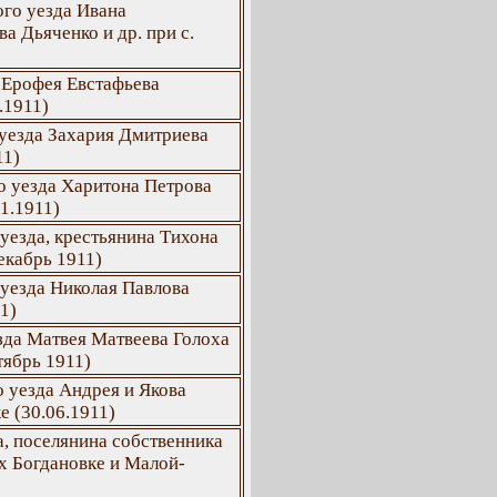
го уезда Ивана
а Дьяченко и др. при с.
 Ерофея Евстафьева
.1911)
уезда Захария Дмитриева
11)
о уезда Харитона Петрова
01.1911)
уезда, крестьянина Тихона
екабрь 1911)
 уезда Николая Павлова
1)
зда Матвея Матвеева Голоха
тябрь 1911)
 уезда Андрея и Якова
е (30.06.1911)
а, поселянина собственника
х Богдановке и Малой-