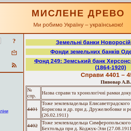
МИСЛЕНЕ ДРЕВО
Ми робимо Україну – українською!
?
Земельні банки Новоросій
Фонди земельних банків Оде
Фонд 249: Земський банк Херсонсь
(1864-1920)
Справи 4401 – 4
Пивовар А.В.
№
Назва справи та хронологічні рамки док
спр.
Тоже землевладельца Елисаветградского
4401
Борисова и др. при д. Дружелюбовке и 
ліни
(26.02.1911)
Тоже землевладельца Симферопольского
4402
Бехтольда при д. Коджук-Эли (27.08.191