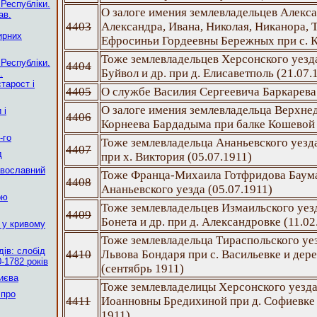
 Республіки.
О залоге имения землевладельцев Алекс
ав.
4403
Александра, Ивана, Николая, Никанора,
ирних
Ефросиньи Гордеевны Бережных при с. К
Тоже землевладельцев Херсонского уезд
 Республіки.
4404
Буйвол и др. при д. Елисаветполь (21.07.
.
тарост і
4405
О службе Василия Сергеевича Баркарева 
О залоге имения землевладельца Верхне
 і
4406
Корнеева Бардадыма при балке Кошевой 
-го
Тоже землевладельца Ананьевского уезд
4407
д
при х. Виктория (05.07.1911)
авославний
Тоже Франца-Михаила Готфридова Баума
4408
Ананьевского уезда (05.07.1911)
ою
Тоже землевладельцев Измаильского уез
4409
Бонета и др. при д. Александровке (11.02
 у кривому
Тоже землевладельца Тираспольского уе
ів: слобід
4410
Львова Бондаря при с. Васильевке и дер
-1782 років
(сентябрь 1911)
Києва
Тоже землевладелицы Херсонского уезд
 про
4411
Иоанновны Бредихиной при д. Софиевке 
1911)