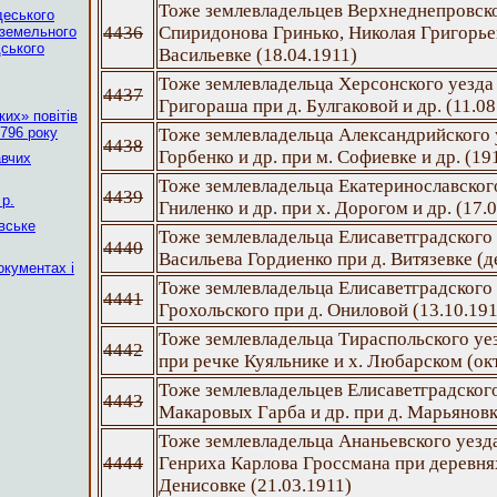
Тоже землевладельцев Верхнеднепровско
деського
4436
Спиридонова Гринько, Николая Григорьев
оземельного
дського
Васильевке (18.04.1911)
Тоже землевладельца Херсонского уезда
4437
Григораша при д. Булгаковой и др. (11.08
их» повітів
796 року
Тоже землевладельца Александрийского 
4438
Горбенко и др. при м. Софиевке и др. (19
авчих
Тоже землевладельца Екатеринославског
4439
р.
Гниленко и др. при х. Дорогом и др. (17.
вське
Тоже землевладельца Елисаветградского 
4440
Васильева Гордиенко при д. Витязевке (д
окументах і
Тоже землевладельца Елисаветградского
4441
Грохольского при д. Ониловой (13.10.191
Тоже землевладельца Тираспольского уе
4442
при речке Куяльнике и х. Любарском (ок
Тоже землевладельцев Елисаветградского
4443
Макаровых Гарба и др. при д. Марьяновк
Тоже землевладельца Ананьевского уезд
4444
Генриха Карлова Гроссмана при деревня
Денисовке (21.03.1911)