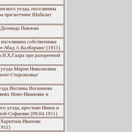
нского уезда, поселянина
ра при вотчине Шабалат
а Деомида Павлова
 поселянина собственника
-Абад /с.Калбарыш/ (1911)
а И.Х.Гаара при разоренной
 уезда Марии Николаевны
езонт-Сторожовка/
езда Иоганна Иоганнова
евнях Ново-Ивановке и
о уезда, крестьян Ивана и
лой-Софиевке (09.04.1911)
 Харитона Иванова
1911)