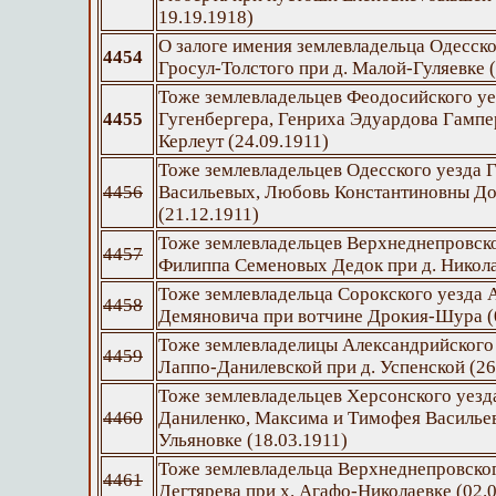
19.19.1918)
О залоге имения землевладельца Одесск
4454
Гросул-Толстого при д. Малой-Гуляевке (
Тоже землевладельцев Феодосийского у
4455
Гугенбергера, Генриха Эдуардова Гампер
Керлеут (24.09.1911)
Тоже землевладельцев Одесского уезда Г
4456
Васильевых, Любовь Константиновны До
(21.12.1911)
Тоже землевладельцев Верхнеднепровско
4457
Филиппа Семеновых Дедок при д. Никола
Тоже землевладельца Сорокского уезда 
4458
Демяновича при вотчине Дрокия-Шура (
Тоже землевладелицы Александрийского
4459
Лаппо-Данилевской при д. Успенской (26
Тоже землевладельцев Херсонского уезд
4460
Даниленко, Максима и Тимофея Васильев
Ульяновке (18.03.1911)
Тоже землевладельца Верхнеднепровско
4461
Дегтярева при х. Агафо-Николаевке (02.