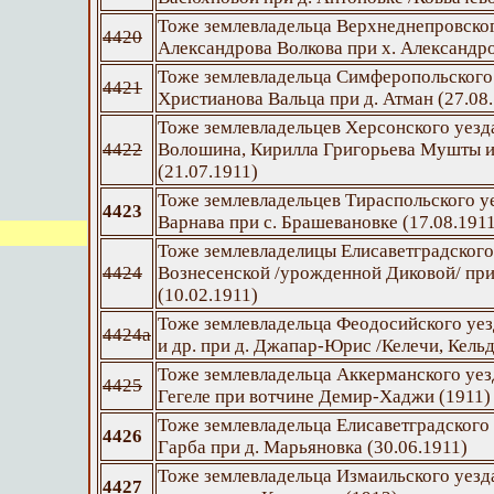
Тоже землевладельца Верхнеднепровског
4420
Александрова Волкова при х. Александро
Тоже землевладельца Симферопольского
4421
Христианова Вальца при д. Атман (27.08
Тоже землевладельцев Херсонского уез
4422
Волошина, Кирилла Григорьева Мушты и 
(21.07.1911)
Тоже землевладельцев Тираспольского у
4423
Варнава при с. Брашевановке (17.08.191
Тоже землевладелицы Елисаветградског
4424
Вознесенской /урожденной Диковой/ пр
(10.02.1911)
Тоже землевладельца Феодосийского уез
4424а
и др. при д. Джапар-Юрис /Келечи, Кельд
Тоже землевладельца Аккерманского уез
4425
Гегеле при вотчине Демир-Хаджи (1911)
Тоже землевладельца Елисаветградского
4426
Гарба при д. Марьяновка (30.06.1911)
Тоже землевладельца Измаильского уезд
4427