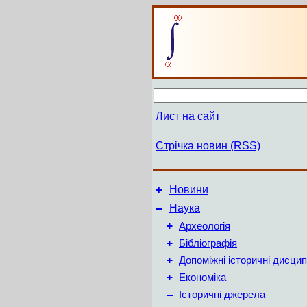
Лист на сайт
Стрічка новин (RSS)
+
Новини
–
Наука
+
Археологія
+
Бібліографія
+
Допоміжні історичні дисцип
+
Економіка
–
Історичні джерела