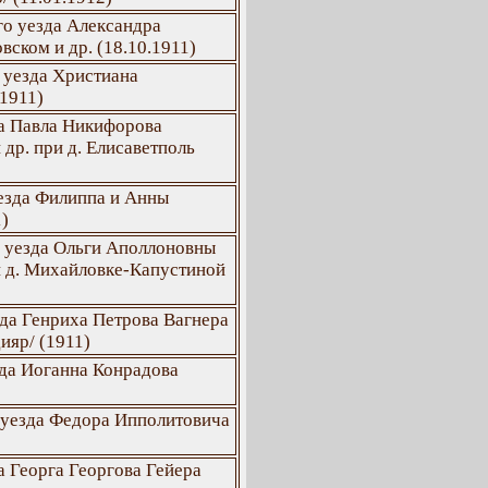
о уезда Александра
вском и др. (18.10.1911)
 уезда Христиана
.1911)
да Павла Никифорова
др. при д. Елисаветполь
езда Филиппа и Анны
1)
о уезда Ольги Аполлоновны
и д. Михайловке-Капустиной
да Генриха Петрова Вагнера
ияр/ (1911)
да Иоганна Конрадова
 уезда Федора Ипполитовича
а Георга Георгова Гейера