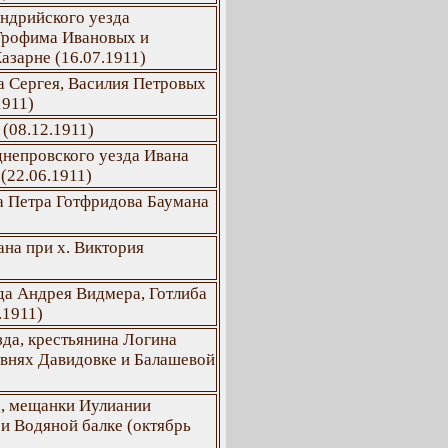
андрийского уезда
 Трофима Ивановых и
азарне (16.07.1911)
а Сергея, Василия Петровых
1911)
(08.12.1911)
днепровского уезда Ивана
(22.06.1911)
а Петра Готфридова Баумана
на при х. Виктория
да Андрея Видмера, Готлиба
.1911)
зда, крестьянина Логина
евнях Давидовке и Балашевой
а, мещанки Иулиании
и Водяной балке (октябрь