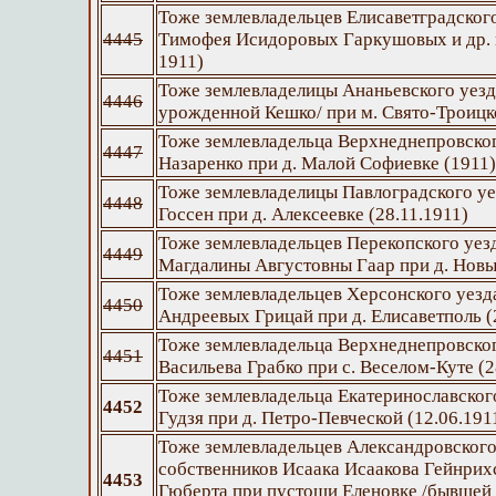
Тоже землевладельцев Елисаветградског
4445
Тимофея Исидоровых Гаркушовых и др. п
1911)
Тоже землевладелицы Ананьевского уезд
4446
урожденной Кешко/ при м. Свято-Троицк
Тоже землевладельца Верхнеднепровско
4447
Назаренко при д. Малой Софиевке (1911)
Тоже землевладелицы Павлоградского у
4448
Госсен при д. Алексеевке (28.11.1911)
Тоже землевладельцев Перекопского уез
4449
Магдалины Августовны Гаар при д. Новы
Тоже землевладельцев Херсонского уезд
4450
Андреевых Грицай при д. Елисаветполь (
Тоже землевладельца Верхнеднепровског
4451
Васильева Грабко при с. Веселом-Куте (2
Тоже землевладельца Екатеринославског
4452
Гудзя при д. Петро-Певческой (12.06.191
Тоже землевладельцев Александровского
собственников Исаака Исаакова Гейнрих
4453
Гюберта при пустоши Еленовке /бывшей 