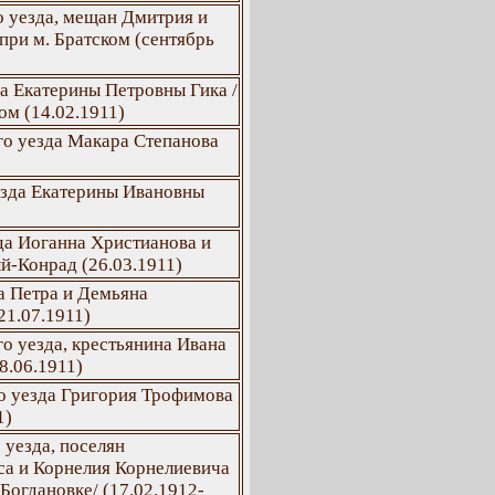
о уезда, мещан Дмитрия и
ри м. Братском (сентябрь
а Екатерины Петровны Гика /
ом (14.02.1911)
го уезда Макара Степанова
езда Екатерины Ивановны
да Иоганна Христианова и
й-Конрад (26.03.1911)
а Петра и Демьяна
21.07.1911)
о уезда, крестьянина Ивана
8.06.1911)
о уезда Григория Трофимова
1)
 уезда, поселян
са и Корнелия Корнелиевича
Богдановке/ (17.02.1912-