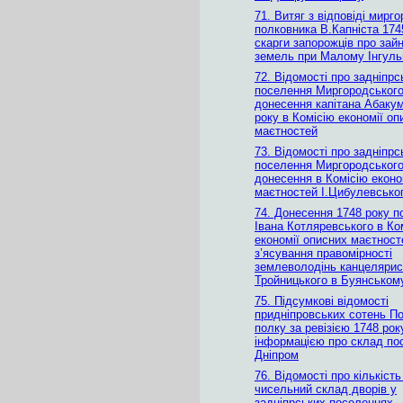
71. Витяг з відповіді мирг
полковника В.Капніста 174
скарги запорожців про зайн
земель при Малому Інгул
72. Відомості про задніпрс
поселення Миргородського
донесення капітана Абаку
року в Комісію економії оп
маєтностей
73. Відомості про задніпрс
поселення Миргородського
донесення в Комісію еконо
маєтностей І.Цибулевськог
74. Донесення 1748 року п
Івана Котляревського в Ко
економії описних маєтнос
з’ясування правомірності
землеволодінь канцелярис
Тройницького в Буянськом
75. Підсумкові відомості
придніпровських сотень П
полку за ревізією 1748 рок
інформацією про склад по
Дніпром
76. Відомості про кількість
чисельний склад дворів у
задніпрських поселеннях