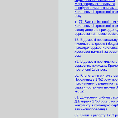
Миргородського полку за
сповідальними розписами 
Криловської хрестової намі
року
+
77. Витяг з іменної книг
Криловської хрестової намі
склад дворів в приходах 
церков за квітневою ревізі
78. Відомості про загальну
чисельність дворів і бездв
приходах церков Криловсь
хрестової намістії за ревіз
року
79. Відомості про кількіст
церковних приходах Крило
протопопії 1752 року
80. Клопотання жителів сіл
Порохнявців 1752 року про
призначення священика та 
церкви (останньої церкви 
місць)
81. Донесення цибулівсько
Д.Байрака 1753 року стос
конфлікту з командою сер
військовопоселенців
82. Витяг з рапорту 1753 р