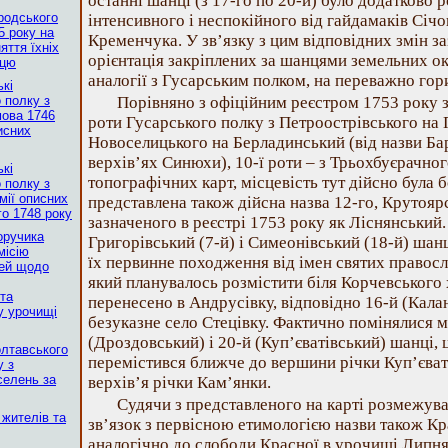
останні шанці (з 17-го по 20-й) було додатково
ородського
інтенсивного і неспокійного від гайдамаків Січ
5 року на
Кременчука. У зв’язку з цим відповідних змін з
яття їхніх
орієнтація закріплених за шанцями земельних ок
ьцю
аналогії з Гусарським полком, на переважно гор
ькі
 полку з
Порівняно з офіційним реєстром 1753 року з
мова 1746
роти Гусарського полку з Петроострівського на П
исних
Новоселицького на Берладинський (від назви Б
верхів’ях Синюхи), 10-ї роти – з Трьохбуєрачно
ькі
топографічних карт, місцевість тут дійсно була б
 полку з
мії описних
представлена також дійсна назва 12-го, Крутоя
о 1748 року
зазначеного в реєстрі 1753 року як Ліснянськи
оручика
Григорівський (7-й) і Симеонівський (18-й) шанц
місію
їх первинне походження від імен святих правосл
тей щодо
який планувалось розмістити біля Корчевського 
та
перенесено в Андрусівку, відповідно 16-й (Кала
у урочищі
безуказне село Стецівку. Фактично помінялися 
(Дроздовський) і 20-й (Куп’єватівський) шанці, 
олтавського
перемістився ближче до вершини річки Куп’євато
у з
селень за
верхів’я річки Кам’янки.
Судячи з представленого на карті розмежува
 жителів та
зв’язок з первісною етимологією назви також К
аналогічно до слободи Красної в урочищі Липня