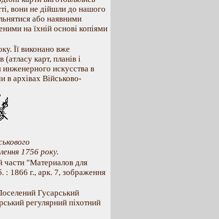
ті, вони не дійшли до нашого
льнятися або наявними
еними на їхній основі копіями
ку. Її виконано вже
(атласу карт, планів і
и инженерного искусства в
и в архівах Військово-
ськового
лення 1756 року.
й части "Материалов для
: 1866 г., арк. 7, зображення
 Поселений Гусарський
рський регулярний піхотний