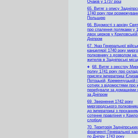
Очаків у 1737 році
65. Витяг з опису Задніпрс
1740 року при розмежуванн
Польщею
66. Відомості з архіву Свя
про спалення поляками у 1
двох церков у Криловській
Дніпром
67. Указ Генеральної війсь
канцелярії 1740 року мирг
полковнику з дозволом на
жителів в Задніпрські місц
+
68. Витяг з реєстру Мир
полку 1741 року про склад
присяги імператриці Єлизав
Потоцькій, Кременчуцькій і
сотнях з відомостями про к
перебували за домашніми
за Дніпром
69. Звернення 1742 року
миргородського полковник
до імператриці з прохання
сотенне правління у Крило
слободі
70. Територія Задніпрських
фрагменті Генеральної кар
по Дніпру 1743 року