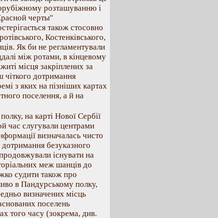
порубіжному розташуванню і
Красной черты"
остерігається також стосовно
ротівського, Костенківського,
нців. Як би не регламентували
ддалі між ротами, в кінцевому
житі місця закріплених за
ш чіткого дотримання
емі з яких на пізніших картах
тного поселення, а й на
полку, на карті Нової Сербії
той час слугували центрами
інформації визначалась чисто
о дотримання безуказного
о продовжували існувати на
иторіальних меж шанців до
ажко судити також про
ливо в Пандурському полку,
редньо визначених місць
заснованих поселень
х того часу (зокрема, див.