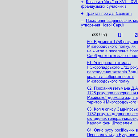
+
Козацька Україна ХVІ – ХVІІ
французьких сучасників
+
Трактат про дві Сарматії
–
Поселення задніпрських мі
утворення Нової Сербії
(
88
/ 97)
[1]
[2
60. Відомості 1758 року пр
Миргородського полку, які
на житло в поселення Ново
Слобідського козачого пол
61. Універсал гетьмана
І.Скоропадського 1711 рок
переведення жителів Задн
краю в лівобережні сотні
Миргородського полку
62. Прохання гетьмана Д.
1728 року про повернення 
Російської держави задніп
територій Миргородського 
63. Копія опису Задніпрськ
1732 року та доданого реє
складених генерал-кварти
Карлом фон Штофелем
64. Опис руху російських в
Переволочни до Бугу при п