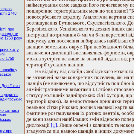
найменування саме завдяки його початковому 
церков
поширенню територіальних меж до так званої "
стії 1748
новосербського кордону. Аналогічна картина сп
розташування Бутівського, Скулеватівського, До
и
Березівського, Усиківського та деяких інших ша
стіі про
одинадцяти
інструкції дотримання 8-ми чи 6-ти верстової ві
єю 1750 року
підсумку для поселення вибирались найбільш об
шанцем земельних округ. При необхідності біль
ірних хат у
визначеної дистанції виставлялись форпости, окр
кої
можна зустріти не лише на значній віддалі від ро
ією 1750
території сусідніх шанців.
ь шлюбів у
На відміну від слобід Слобідського козачого 
вської
не зазначені назви конкретних поселень, які на 
шанців (не виключено, що відсутність подібної 
 Дереївки і
адміністративними вимогами І.Глєбова стосовн
відкриття
статусу колишніх задніпрських сіл і хуторів, щ
Задніпрських
території краю). За недостатньої прив’язки тер
реальної сітки річкових долин з наявної карти в
ко сотника
фактичне розташування їх ротних центрів, особ
овно
де вони зазнали найбільших змін відносно попе
бських
дислокації
[1]
. Лише окремі з колишніх та ново
згадуються під назвою шанців в інших документа
оку про