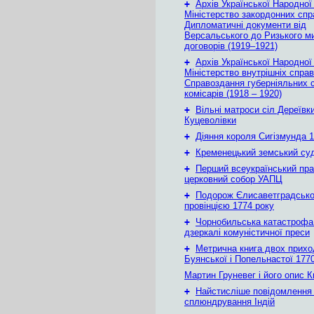
+
Архів Української Народної
Міністерство закордонних спр
Дипломатичні документи від
Версальського до Ризького м
договорів (1919–1921)
+
Архів Української Народної
Міністерство внутрішніх справ
Справоздання губерніяльних с
комісарів (1918 – 1920)
+
Вільні матроси сіл Дереївки
Куцеволівки
+
Діяння короля Сигізмунда 1
+
Кременецький земський су
+
Перший всеукраїнський пр
церковний собор УАПЦ
+
Подорож Єлисаветградськ
провінцією 1774 року
+
Чорнобильська катастрофа
дзеркалі комуністичної преси
+
Метрична книга двох приход
Буянської і Попельнастої 1770
Мартин Груневег і його опис 
+
Найстисліше повідомлення
сплюндрування Індій