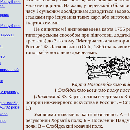
 Республіки.
мало не щорічно. На жаль, у переважній більшос
ав.
часу і сучасним дослідникам доводиться задово
ирних
згадками про існування таких карт, або виготовл
і картосхемами.
 Республіки.
Не є винятком і нижченаведена карта 1756 ро
.
тарост і
типографським способом при підготовці додатків 
креслень) до 3-го тому "Материалов для истори
 і
России" Ф. Ласковського (Спб., 1865) за наявним
топографічного депо джерелами.
-го
д
авославний
ою
Карта Новосербського вій
і Слобідського козачого полку посе
 у кривому
(
Ласковский Ф.
Карты, планы и чертежи к 3-
истории инженерного искусства в России". – Спб. 
ів: слобід
-1782 років
1.)
Києва
Умовними знаками на карті позначено : А –
регулярний Хорватів полк; Б – Поселений Панду
 про
полк; В – Слобідський козачий полк.