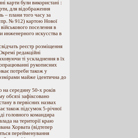
ні карти були використані :
рти, для відображення
ь – плани того часу за
спр. № 912) картою Нової
 військового поселення в
и инженерного искусства в
 свідчать реєстр розміщення
 Окремі редакційні
аховуючи ті ускладнення в їх
и опрацюванні рукописних
икає потреби також у
розмірами майже ідентична до
 на середину 50-х років
ому обсязі зафіксовано
стану в первісних назвах
є також підсумок 5-річної
аді головного командира
 влада на території краю
вана Хорвата (відтепер
ситься перейменування