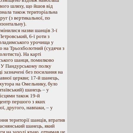
 розміщено вздовж найбільш
ового шляху, що йшов від
азнала також територіальна
руг (з вертикальної, по
изонтальну).
мінилися назви шанців 3-ї
етровський, 6-ї роти з
арладимського урочища у
го на Трьохболотний (судячи з
олотиста). На карті
рського шанця, помилково
й. У Пандурському полку
і зазначені без посилання на
авної церкви; 17-й шанець,
хутора на Омельнику, було
нтаївський) шанець – у
місцями також 19-й
центр першого з яких
ї, другого, навпаки, – у
ння території шанців, втратив
раснянський шанець, який
ги на заході краю, отримав це