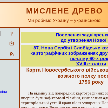
МИСЛЕНЕ ДРЕВО
Ми робимо Україну – українською!
?
Поселення задніпрськ
до утворення Нової 
87. Нова Сербія і Слобідське ко
картографічних зображеннях друг
початку 60-х рок
ХVІІІ століття
Карта Новосербського військов
козачого полку пос
1756 року
ліни
На відміну від попередніх картографічних з
вперше були зафіксовані ті зміни, яких зазнав а
територіальний устрій краю після утворення Нов
козачого полку. Вважається, що в подальшому по