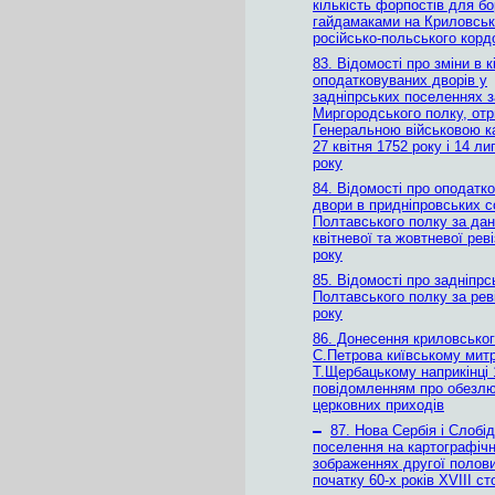
кількість форпостів для бо
гайдамаками на Криловські
російсько-польського корд
83. Відомості про зміни в к
оподатковуваних дворів у
задніпрських поселеннях 
Миргородського полку, от
Генеральною військовою к
27 квітня 1752 року і 14 л
року
84. Відомості про оподатко
двори в придніпровських с
Полтавського полку за да
квітневої та жовтневої реві
року
85. Відомості про задніпрс
Полтавського полку за рев
року
86. Донесення криловсько
С.Петрова київському мит
Т.Щербацькому наприкінці 
повідомленням про обезл
церковних приходів
–
87. Нова Сербія і Слобі
поселення на картографіч
зображеннях другої полови
початку 60-х років ХVІІІ ст