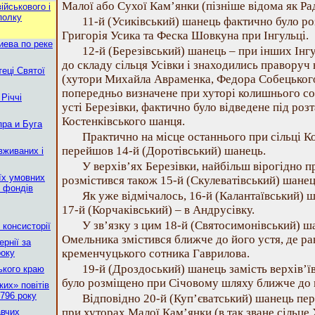
Малої або Сухої Кам’янки (пізніше відома як Рад
ійськового і
полку
11-й (Усиківський) шанець фактично було ро
Григорія Усика та Феска Шовкуна при Інгульці.
иева по реке
12-й (Березівський) шанець – при інших Інг
до складу сільця Усівки і знаходились праворуч 
еці Святої
(хутори Михайла Авраменка, Федора Собецького 
попередньо визначене при хуторі колишнього с
Річчі
усті Березівки, фактично було відведене під роз
Костенківського шанця.
пра и Буга
Практично на місце останнього при сільці Ко
перейшов 14-й (Доротівський) шанець.
вживаних і
У верхів’ях Березівки, найбільш вірогідно 
 їх умовних
розмістився також 15-й (Скулеватівський) шанец
х фондів
Як уже відмічалось, 16-й (Калантаївський) ш
17-й (Корчаківський) – в Андрусівку.
У зв’язку з цим 18-й (Святосимонівський) 
 консисторії
Омельника змістився ближче до його устя, де ра
рнії за
кременчуцького сотника Гаврилова.
року
19-й (Дроздоський) шанець замість верхів’їв
ького краю
було розміщено при Січовому шляху ближче до в
их» повітів
796 року
Відповідно 20-й (Куп’єватський) шанець пер
при хуторах Малої Кам’янки (в так зване сільце 
авчих