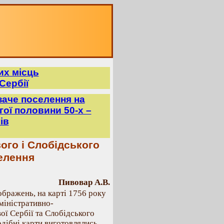
их місць
Сербії
заче поселення на
ої половини 50-х –
ів
ого і Слобідського
елення
Пивовар А.В.
ображень, на карті 1756 року
дміністративно-
ої Сербії та Слобідського
дібні карти виготовлялись