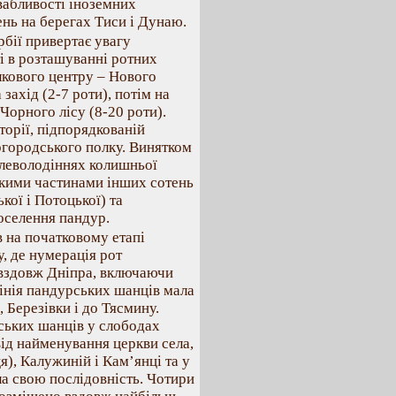
вабливості іноземних
нь на берегах Тиси і Дунаю.
рбії привертає увагу
ті в розташуванні ротних
лкового центру – Нового
захід (2-7 роти), потім на
Чорного лісу (8-20 роти).
орії, підпорядкованій
ргородського полку. Винятком
млеволодіннях колишньої
ькими частинами інших сотень
ої і Потоцької) та
оселення пандур.
 на початковому етапі
, де нумерація рот
 вздовж Дніпра, включаючи
лінія пандурських шанців мала
 Березівки і до Тясмину.
ських шанців у слободах
ід найменування церкви села,
), Калужиній і Кам’янці та у
ла свою послідовність. Чотири