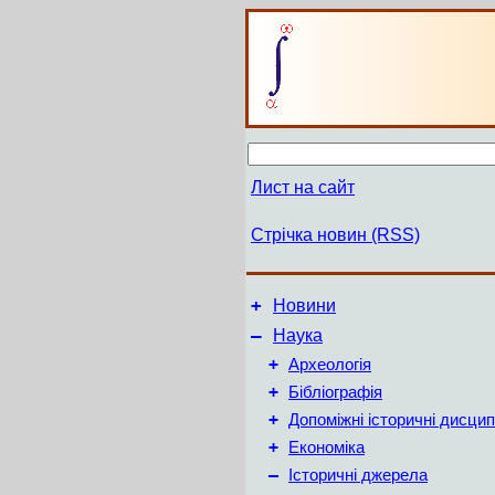
Лист на сайт
Стрічка новин (RSS)
+
Новини
–
Наука
+
Археологія
+
Бібліографія
+
Допоміжні історичні дисцип
+
Економіка
–
Історичні джерела