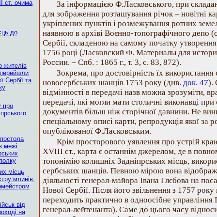
І ст. очима
За інформацією Ф.Ласковського, при складан
для зображення розташування річок – новітні ка
укріплених пунктів і розмежування ротних земел
сць до
наявною в архіві Воєнно-топографічного депо (
Сербії, складеною на самому початку утворення
1756 році (Ласковский Ф. Материалы для истори
]
России. – Спб. : 1865 г., т. 3, с. 83, 872).
о жителів
Зокрема, про достовірність їх використання
 перейшли
ї Сербії та
новосербських шанців 1753 року (див.
док. 47
).
ку
відмінності в передачі назв можна зрозуміти, вр
передачі, які могли мати столичні виконавці пр
у про
документів більш ніж сторічної давнини. Не вин
іпрського
спеціальному описі карти, репродукція якої за 
опублікованої Ф.Ласковським.
Апостола
Крім просторового уявлення про устрій краю
в межі
ХVІІІ ст., карта є останнім джерелом, де в повн
рських
топонімію колишніх Задніпрських місць, викори
полку
сербських шанців. Певною мірою вона відобража
их місць
стру млинів,
діяльності генерал-майора Івана Глєбова на пос
рмейстром
Нової Сербії. Після його звільнення з 1757 року
переходить практично в одноосібне управління І
ійськ від
генерал-лейтенанта). Саме до цього часу відно
оході на