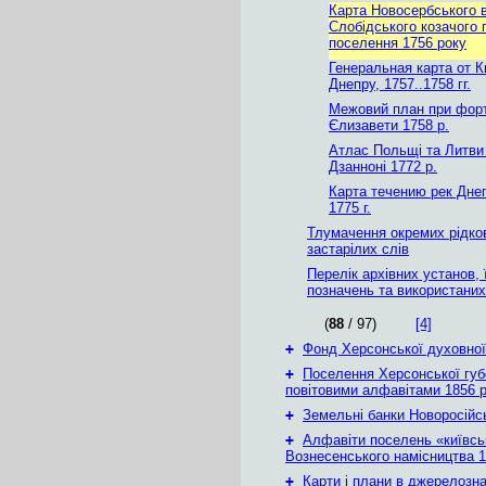
Карта Новосербського в
Слобідського козачого 
поселення 1756 року
Генеральная карта от К
Днепру, 1757..1758 гг.
Межовий план при форт
Єлизавети 1758 р.
Атлас Польщі та Литви 
Дзанноні 1772 р.
Карта течению рек Дне
1775 г.
Тлумачення окремих рідко
застарілих слів
Перелік архівних установ,
позначень та використани
(
88
/ 97)
[4]
+
Фонд Херсонської духовної
+
Поселення Херсонської губе
повітовими алфавітами 1856 
+
Земельні банки Новоросійс
+
Алфавіти поселень «київськ
Вознесенського намісництва 1
+
Карти і плани в джерелозн