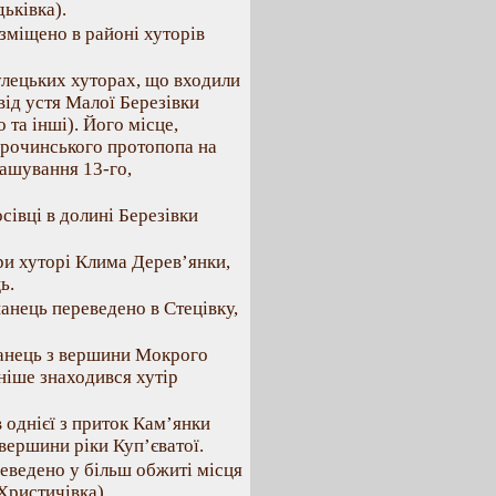
ьківка).
зміщено в районі хуторів
улецьких хуторах, що входили
від устя Малої Березівки
та інші). Його місце,
орочинського протопопа на
ташування 13-го,
сівці в долині Березівки
при хуторі Клима Дерев’янки,
ь.
анець переведено в Стецівку,
шанець з вершини Мокрого
ніше знаходився хутір
 однієї з приток Кам’янки
ершини ріки Куп’єватої.
еведено у більш обжиті місця
Христичівка).