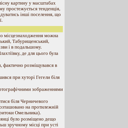
ілісну картину у масштабах
ому простежується тенденція,
адуватись інші поселення, що
ї.
вно місцезнаходження можна
ський, Табурищенський,
азви і в подальшому.
лахтіївку, де для цього була
, фактично розміщувався в
шився при хуторі Гегели біля
артографічними зображеннями
итися біля Черничевого
розташовано на протилежній
притоки Омельника).
’янці було розміщено дещо
льш зручному місці при усті