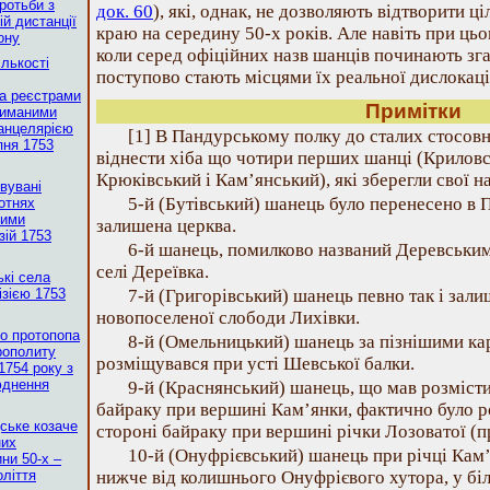
ротьби з
док. 60
), які, однак, не дозволяють відтворити ц
й дистанції
краю на середину 50-х років. Але навіть при ць
ону
коли серед офіційних назв шанців починають зг
ількості
поступово стають місцями їх реальної дислокаці
за реєстрами
Примітки
риманими
анцелярією
[1] В Пандурському полку до сталих стосо
ипня 1753
віднести хіба що чотири перших шанці (Крилов
Крюківський і Кам’янський), які зберегли свої н
вувані
5-й (Бутівський) шанець було перенесено в П
отнях
ними
залишена церква.
зій 1753
6-й шанець, помилково названий Деревським
селі Дереївка.
ькі села
ізією 1753
7-й (Григорівський) шанець певно так і зали
новопоселеної слободи Лихівки.
го протопопа
8-й (Омельницький) шанець за пізнішими к
рополиту
розміщувався при усті Шевської балки.
1754 року з
юднення
9-й (Краснянський) шанець, що мав розміст
байраку при вершині Кам’янки, фактично було 
дське козаче
стороні байраку при вершині річки Лозоватої (
них
10-й (Онуфрієвський) шанець при річці Кам
ни 50-х –
оліття
нижче від колишнього Онуфрієвого хутора, у бі