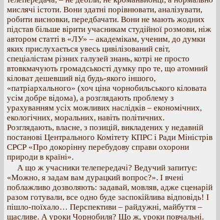
мислячі істоти. Вони здатні порівнювати, аналізувати,
робити висновки, передбачати. Вони не мають жодних
підстав більше вірити учасникам студійної розмови, ніж
автором статті в «ЛУ» – академікам, ученим, до думки
яких прислухається увесь цивілізований світ,
спеціалістам різних галузей знань, котрі не просто
втовкмачують громадськості думку про те, що атомний
кіловат дешевший від будь-якого іншого,
«патріархального» (хоч ціна чорнобильського кіловата
усім добре відома), а розглядають проблему з
урахуванням усіх можливих наслідків – економічних,
екологічних, моральних, навіть політичних.
Розглядають, власне, з позицій, викладених у недавній
постанові Центрального Комітету КПРС і Ради Міністрів
СРСР «Про докорінну перебудову справи охорони
природи в країні».
А що ж учасники телепередачі? Ведучий запитує:
«Можно, я задам вам дурацкий вопрос?». І вчені
поблажливо дозволяють: задавай, мовляв, адже сценарій
разом готували, все одно буде заспокійлива відповідь! І
пішло-поїхало… Перспективи – райдужні, майбуття –
щасливе. А уроки Чорнобиля? Що ж, уроки повчальні.