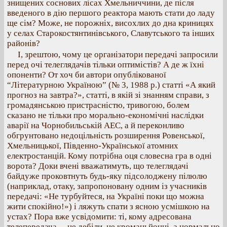
знищених соснових лісах Хмельниччини, де після
введеного в дію першого реактора мають стати до ладу
ще сім? Може, не порожніх, висохлих до дна криницях
у селах Старокостянтинівського, Славутського та інших
районів?
І, зрештою, чому це організатори передачі запросили
перед очі телеглядачів тільки оптимістів? А де ж їхні
опоненти? От хоч би автори опублікованої
“Літературною Україною” (№ 3, 1988 р.) статті «А який
прогноз на завтра?», статті, в якій зі знанням справи, з
громадянською пристрасністю, тривогою, болем
сказано не тільки про морально-економічні наслідки
аварії на Чорнобильській АЕС, а й переконливо
обгрунтовано недоцільність розширення Ровенської,
Хмельницької, Південно-Української атомних
електростанцій. Кому потрібна оця словесна гра в одні
ворота? Доки вчені вважатимуть, що телеглядачі
байдуже проковтнуть будь-яку підсолоджену пілюлю
(наприклад, отаку, запропоновану одним із учасників
передачі: «Не турбуйтеся, на Україні поки що можна
жити спокійно!») і ляжуть спати з ясною усмішкою на
устах? Пора вже усвідомити: ті, кому адресована
телепередача, – не дебіли, не кроманьйонці, а нормально