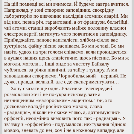
На цій помилці всі ми вчимося. Й будемо завтра вчитися.
Наприклад, у зоні створено заповідник, своєрідну
лабораторію по вивченню наслідків атомних аварій. Ми
від них, певна річ, гарантовані, а от французи, бельгійці,
чиї атомні станції виробляють майже половину власної
електроенергії, матимуть чого повчитися в заповіднику.
Приїжджайте, панове капіталісти, хлібом-сіллю вас
зустрінем, файну пісню заспіваєм. Бо ми ж такі. Бо ми
навіть удвох на три голоси співаємо, коли прокидається
в душах наших щось атавістичне, щось пісенне. Бо ми ж
моголи, моголи… Інші онде за чистоту Байкалу
чубляться, за річки північні, за тайгу і тундру. А ми
заповідники створюємо. Чорнобильський – перший. Не
дуже, правда, великий, але є де експериментувати…
Хочу сказати ще одне. Учасники телепередачі
розмовляли хоч і не по-українському, зате а
незнищенним «малороським» акцентом. Той, хто
досконало володіє російською мовою, слово
«радиация», ніколи не скаже м’яко, а, дотримуючись
орфоепії, неодмінно вимовить його так: «радиацыя». У
зв’язку з «орфоепією» подумалося: нехтування рідною
мовою, зневага до неї, хоч і не в кожному випадку, але