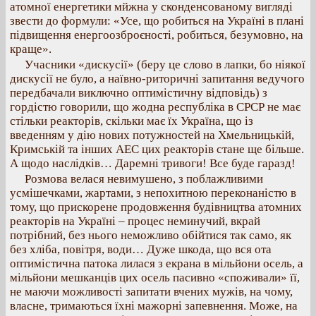
атомної енергетики мйжна у сконденсованому вигляді
звести до формули: «Усе, що робиться на Україні в плані
підвищення енергоозброєності, робиться, безумовно, на
краще».
Учасники «дискусії» (беру це слово в лапки, бо ніякої
дискусії не було, а наївно-риторичні запитання ведучого
передбачали виключно оптимістичну відповідь) з
гордістю говорили, що жодна республіка в СРСР не має
стільки реакторів, скільки має їх Україна, що із
введенням у дію нових потужностей на Хмельницькій,
Кримській та інших АЕС цих реакторів стане ще більше.
А щодо наслідків… Даремні тривоги! Все буде гаразд!
Розмова велася невимушено, з поблажливими
усмішечками, жартами, з непохитною переконаністю в
тому, що прискорене продовження будівництва атомних
реакторів на Україні – процес неминучий, вкрай
потрібний, без нього неможливо обійтися так само, як
без хліба, повітря, води… Дуже шкода, що вся ота
оптимістична патока лилася з екрана в мільйони осель, а
мільйони мешканців цих осель пасивно «споживали» її,
не маючи можливості запитати вчених мужів, на чому,
власне, тримаються їхні мажорні запевнення. Може, на