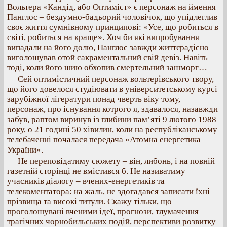
Вольтера «Кандід, або Оптиміст» є персонаж на ймення
Панглос – бездумно-бадьорий чоловічок, що упідлеглив
своє життя сумнівному принципові: «Усе, що робиться в
світі, робиться на краще». Хоч би які випробування
випадали на його долю, Панглос завжди життєрадісно
виголошував отой сакраментальний свій девіз. Навіть
тоді, коли його шию обхопив смертельний зашморг…
Сей оптимістичний персонаж вольтерівського твору,
що його довелося студіювати в університетському курсі
зарубіжної лігератури понад чверть віку тому,
персонаж, про існування котрого я, здавалося, назавжди
забув, раптом виринув із глибини пам’яті 9 лютого 1988
року, о 21 годині 50 хівилин, коли на республіканському
телебаченні почалася передача «Атомна енергетика
України».
Не переповідатиму сюжету – він, либонь, і на повній
газетній сторінці не вмістився б. Не називатиму
учасників діалогу – вчених-енергетиків та
телекоментатора: на жаль, не здогадався записати їхні
прізвища та високі титули. Скажу тільки, що
проголошувані вченими ідеї, прогнози, тлумачення
трагічних чорнобильських подій, перспективи розвитку