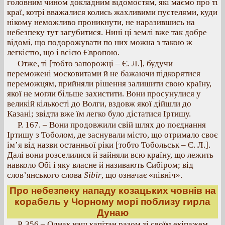
головним чином докладним відомостям, які маємо про ті
краї, котрі вважалися колись жахливими пустелями, куди
нікому неможливо проникнути, не наразившись на
небезпеку тут загубитися. Нині ці землі вже так добре
відомі, що подорожувати по них можна з такою ж
легкістю, що і всією Європою.
Отже, ті [тобто запорожці – Є. Л.], будучи
переможені московитами й не бажаючи підкорятися
переможцям, прийняли рішення залишити свою країну,
якої не могли більше захистити. Вони просунулися у
великій кількості до Волги, вздовж якої дійшли до
Казані; звідти вже їм легко було дістатися Іртишу.
Р. 167. – Вони продовжили свій шлях до поєднання
Іртишу з Тоболом, де заснували місто, що отримало своє
ім’я від назви останньої ріки [тобто Тобольськ – Є. Л.].
Далі вони розселилися й зайняли всю країну, що лежить
навколо Обі і яку власне й називають Сибіром; від
слов’янського слова
Sibir
, що означає «північ».
Про небезпеку нападу козацьких човнів на
корабель у Чорному морі поблизу гирла
Дунаю
Р. 356 – Однак наш капітан разом зі своїм екіпажем