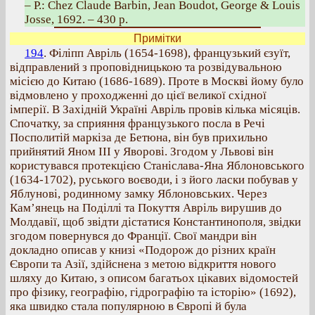
– P.: Chez Claude Barbin, Jean Boudot, George & Louis
Josse, 1692. – 430 p.
Примітки
194
. Філіпп Авріль (1654-1698), французький єзуїт,
відправлений з проповідницькою та розвідувальною
місією до Китаю (1686-1689). Проте в Москві йому було
відмовлено у проходженні до цієї великої східної
імперії. В Західній Україні Авріль провів кілька місяців.
Спочатку, за сприяння французького посла в Речі
Посполитій маркіза де Бетюна, він був прихильно
прийнятий Яном ІІІ у Яворові. Згодом у Львові він
користувався протекцією Станіслава-Яна Яблоновського
(1634-1702), руського воєводи, і з його ласки побував у
Яблунові, родинному замку Яблоновських. Через
Кам’янець на Поділлі та Покуття Авріль вирушив до
Молдавії, щоб звідти дістатися Константинополя, звідки
згодом повернувся до Франції. Свої мандри він
докладно описав у книзі «Подорож до різних країн
Європи та Азії, здійснена з метою відкриття нового
шляху до Китаю, з описом багатьох цікавих відомостей
про фізику, географію, гідрографію та історію» (1692),
яка швидко стала популярною в Європі й була