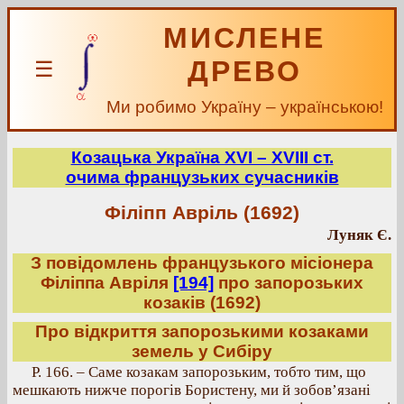
МИСЛЕНЕ
ДРЕВО
☰
Ми робимо Україну – українською!
Козацька Україна ХVІ – ХVІІІ ст.
очима французьких сучасників
Філіпп Авріль (1692)
Луняк Є.
З повідомлень французького місіонера
Філіппа Авріля
[194]
про запорозьких
козаків (1692)
Про відкриття запорозькими козаками
земель у Сибіру
Р. 166. – Саме козакам запорозьким, тобто тим, що
мешкають нижче порогів Бористену, ми й зобов’язані