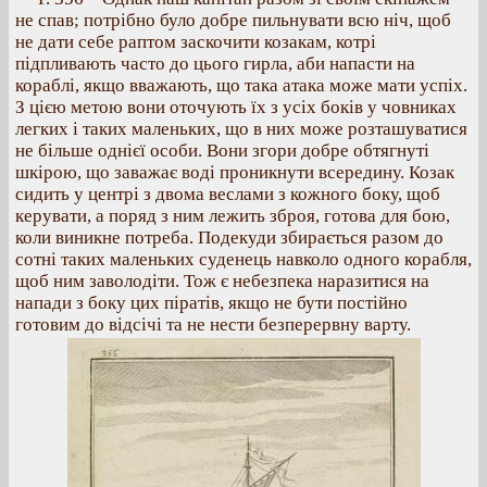
не спав; потрібно було добре пильнувати всю ніч, щоб
не дати себе раптом заскочити козакам, котрі
підпливають часто до цього гирла, аби напасти на
кораблі, якщо вважають, що така атака може мати успіх.
З цією метою вони оточують їх з усіх боків у човниках
легких і таких маленьких, що в них може розташуватися
не більше однієї особи. Вони згори добре обтягнуті
шкірою, що заважає воді проникнути всередину. Козак
сидить у центрі з двома веслами з кожного боку, щоб
керувати, а поряд з ним лежить зброя, готова для бою,
коли виникне потреба. Подекуди збирається разом до
сотні таких маленьких суденець навколо одного корабля,
щоб ним заволодіти. Тож є небезпека наразитися на
напади з боку цих піратів, якщо не бути постійно
готовим до відсічі та не нести безперервну варту.