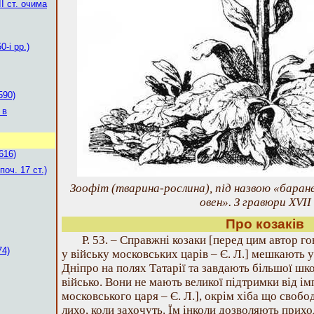
І ст. очима
0-і рр.)
590)
 в
616)
поч. 17 ст.)
Зоофіт (тварина-рослина), під назвою «бара
овен». З гравюри ХVІІ
Про козаків
Р. 53. – Справжні козаки [перед цим автор г
74)
у війську московських царів – Є. Л.] мешкають у
Дніпро на полях Татарії та завдають більшої шко
військо. Вони не мають великої підтримки від ім
московського царя – Є. Л.], окрім хіба що свобод
лихо, коли захочуть. Їм інколи дозволяють прих