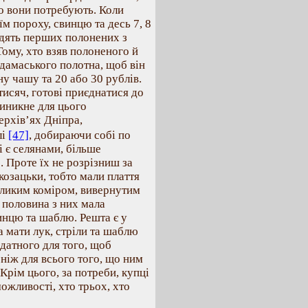
о вони потребують. Коли
їм пороху, свинцю та десь 7, 8
одять перших полонених з
Тому, хто взяв полоненого й
 дамаського полотна, щоб він
ну чашу та 20 або 30 рублів.
тисяч, готові приєднатися до
виникне для цього
ерхів’ях Дніпра,
лі
[47]
, добираючи собі по
і є селянами, більше
. Проте їх не розрізниш за
козацьки, тобто мали плаття
великим коміром, вивернутим
 половина з них мала
инцю та шаблю. Решта є у
а мати лук, стріли та шаблю
идатного для того, щоб
 ніж для всього того, що ним
Крім цього, за потреби, купці
ожливості, хто трьох, хто