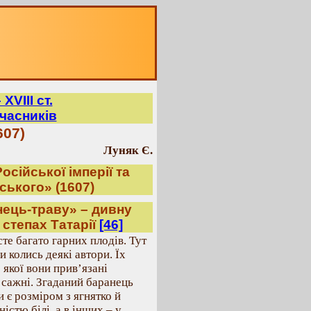
ХVІІІ ст.
часників
607)
Луняк Є.
осiйської імперії та
ського» (1607)
нець-траву» – дивну
степах Татарії
[46]
сте багато гарних плодів. Тут
 колись деякі автори. Їх
 якої вони прив’язані
сажні. Згаданий баранець
и є розміром з ягнятко й
істю білі, а в інших – у