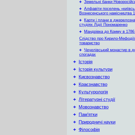
+
Земельні банки Новоросійс
+
Алфавіти поселень «київськ
Вознесенського намісництва 1
+
Карти і плани в джерелозн
студіях Лідії Пономаренко
+
Мандрівка до Криму в 1786 
Слідство про Кирило-Мефодії
товариство
+
Чечелівський монастир в д
спогадах
+
Історія
+
Історія культури
+
Києвознавство
+
Краєзнавство
+
Культурологія
+
Літературні студії
+
Мовознавство
+
Пам’ятки
+
Природничі науки
+
Філософія