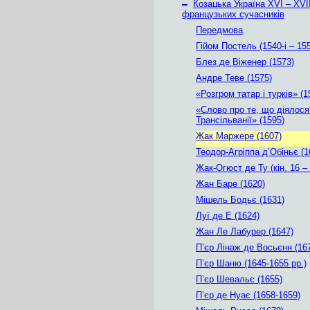
–
Козацька Україна ХVІ – ХVІІ
французьких сучасників
Передмова
Гійом Постель (1540-і – 155
Блез де Віженер (1573)
Андре Теве (1575)
«Розгром татар і турків» (1
«Слово про те, що діялося
Трансільванії» (1595)
Жак Маржере (1607)
Теодор-Агріппа д’Обіньє (1
Жак-Огюст де Ту (кін. 16 – 
Жан Баре (1620)
Мішель Бодьє (1631)
Луї де Е (1624)
Жан Ле Лабурер (1647)
П’єр Лінаж де Восьєнн (16
П’єр Шаню (1645-1655 рр.)
П’єр Шевальє (1655)
П’єр де Нуає (1658-1659)