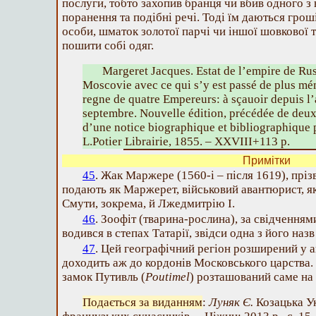
послуги, тобто захопив бранця чи вбив одного з 
поранення та подібні речі. Тоді їм даються гроші
особи, шматок золотої парчі чи іншої шовкової 
пошити собі одяг.
Margeret Jacques. Estat de l’empire de Ru
Moscovie avec ce qui s’y est passé de plus mé
regne de quatre Empereurs: à sçauoir depuis l
septembre. Nouvelle édition, précédée de deux l
d’une notice biographique et bibliographique p
L.Potier Librairie, 1855. – ХХVІІІ+113 р.
Примітки
45
. Жак Маржере (1560-і – після 1619), прі
подають як Маржерет, військовий авантюрист, я
Смути, зокрема, й Лжедмитрію І.
46
. Зоофіт (тварина-рослина), за свідченням
водився в степах Татарії, звідси одна з його наз
47
. Цей географічний регіон розширений у а
доходить аж до кордонів Московського царства. 
замок Путивль (
Poutimel
) розташований саме на
Подається за виданням
:
Луняк Є.
Козацька Ук