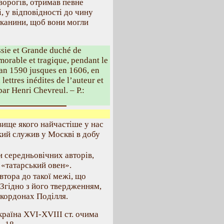
ворогів, отримав певне
, у відповідності до чину
тканини, щоб вони могли
ssie et Grande duché de
morable et tragique, pendant le
’an 1590 jusques en 1606, en
ettres inédites de l’auteur et
ar Henri Chevreul. – P.:
звище якого найчастіше у нас
кий служив у Москві в добу
и середньовічних авторів,
в «татарський овен».
втора до такої межі, що
Згідно з його твердженням,
 кордонах Поділля.
раїна ХVІ-ХVІІІ ст. очима