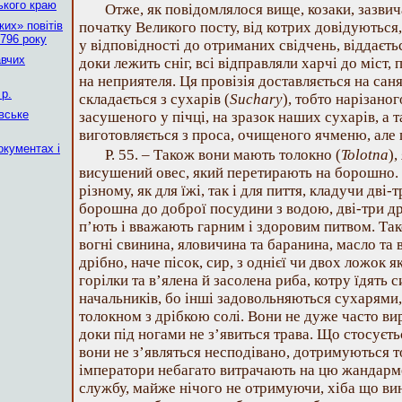
ького краю
Отже, як повідомлялося вище, козаки, зазви
их» повітів
початку Великого посту, від котрих довідуються, 
796 року
у відповідності до отриманих свідчень, віддаєтьс
авчих
доки лежить сніг, всі відправляли харчі до міст,
на неприятеля. Ця провізія доставляється на саня
р.
складається з сухарів (
Suchary
), тобто нарізано
вське
засушеного у пічці, на зразок наших сухарів, а 
виготовляється з проса, очищеного ячменю, але 
окументах і
Р. 55. – Також вони мають толокно (
Tolotna
)
висушений овес, який перетирають на борошно.
різному, як для їжі, так і для пиття, кладучи дві
борошна до доброї посудини з водою, дві-три др
п’ють і вважають гарним і здоровим питвом. Так
вогні свинина, яловичина та баранина, масло та
дрібно, наче пісок, сир, з однієї чи двох ложок 
горілки та в’ялена й засолена риба, котру їдять 
начальників, бо інші задовольняються сухарями
толокном з дрібкою солі. Вони не дуже часто ви
доки під ногами не з’явиться трава. Що стосуєть
вони не з’являться несподівано, дотримуються т
імператори небагато витрачають на цю жандарме
службу, майже нічого не отримуючи, хіба що вин