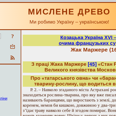
МИСЛЕНЕ ДРЕВО
Ми робимо Україну – українською!
?
Козацька Україна ХVІ – 
очима французьких су
Жак Маржере (1
З праці Жака Маржере
[45]
«Стан Р
Великого князівства Москов
Про «татарського овна» чи «бара
тварину-рослину, що водиться в 
Р. 2. – Навколо згаданого міста Астрахані ро
знаходиться рослина-тварина, про яку вже писали
ліни
називають баранцями, що виростають з землі, до
коренем, немов би кишкою, довжиною у два-три 
з’їдає траву навколо себе й згодом помирає. Вон
мають кучеряву вовну. Шкіри у деяких з них повн