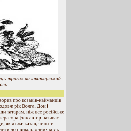
нець-трава» чи «татарський
 ст.
оворив про козаків-найманців
здовж рік Волга, Дон і
ди татарам, ніж все російське
ператора [так автор називає
и, як я вже казав, чинити
одити до прикордонних міст,