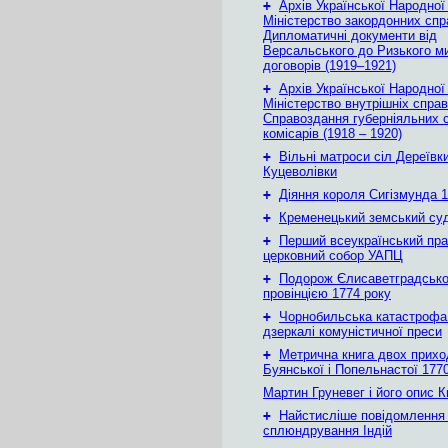
+
Архів Української Народної
Міністерство закордонних спр
Дипломатичні документи від
Версальського до Ризького м
договорів (1919–1921)
+
Архів Української Народної
Міністерство внутрішніх справ
Справоздання губерніяльних с
комісарів (1918 – 1920)
+
Вільні матроси сіл Дереївки
Куцеволівки
+
Діяння короля Сигізмунда 1
+
Кременецький земський су
+
Перший всеукраїнський пр
церковний собор УАПЦ
+
Подорож Єлисаветградськ
провінцією 1774 року
+
Чорнобильська катастрофа
дзеркалі комуністичної преси
+
Метрична книга двох приход
Буянської і Попельнастої 1770
Мартин Груневег і його опис 
+
Найстисліше повідомлення
сплюндрування Індій