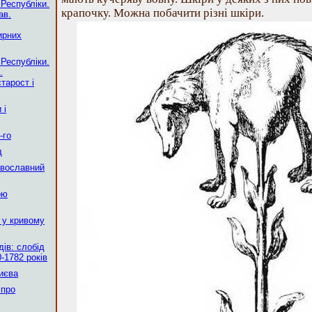
 Республіки.
крапочку. Можна побачити різні шкіри.
ав.
ирних
 Республіки.
.
тарост і
 і
-го
д
авославний
ою
 у кривому
ів: слобід
-1782 років
Києва
 про