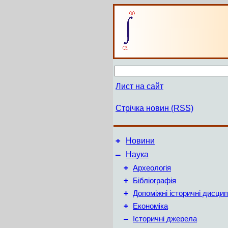
Лист на сайт
Стрічка новин (RSS)
+
Новини
–
Наука
+
Археологія
+
Бібліографія
+
Допоміжні історичні дисцип
+
Економіка
–
Історичні джерела