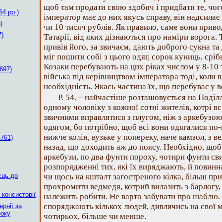
щоб там продати свою здобич і придбати те, чог
4 рр.)
імператор має до них якусь справу, він надсилає 
)
чи 10 тисяч рублів. Як правило, саме вони прив
7)
Татарії, від яких дізнаються про наміри ворога. 
привів його, за звичаєм, дають доброго сукна та
міг пошити собі з цього одяг, сорок куниць, сріб
Козаки перебувають на цих ріках числом у 8-10 
697)
війська під керівництвом імператора тоді, коли 
необхідність. Якась частина їх, що перебуває у в
Р. 54. – найчастіше розташовується на Поділ
одному чоловіку з кожної сотні жителів, котрі вс
звичними вправлятися з плугом, ніж з аркебузою
одягом, бо потрібно, щоб всі вони одягалися по-
нижче колін, вузьке у попереку, наче камзол, з 
1761)
назад, що доходить аж до поясу. Необхідно, щоб
аркебузи, по два фунти пороху, чотири фунти св
розпорядженні тих, які їх виряджають, й повинн
сць до
чи щось на кшталт загостреного кілка, більш пр
прохромити ведмедя, котрий вилазить з барлогу,
 консисторії
належить робити. Не варто забувати про шаблю. 
споряджають кількох людей, дивлячись на свої м
рнії за
року
чотирьох, більше чи менше.