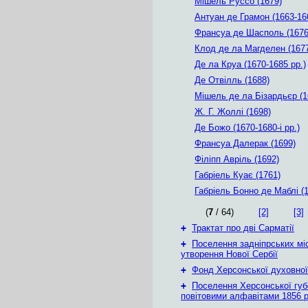
Мішель Руссо (1679)
Антуан де Грамон (1663-166
Франсуа де Шасполь (1676
Клод де ла Магделен (167
Де ла Круа (1670-1685 рр.)
Де Отвілль (1688)
Мішель де ла Бізардьєр (1
Ж. Г. Жоллі (1698)
Де Божо (1670-1680-і рр.)
Франсуа Далерак (1699)
Філіпп Авріль (1692)
Габріель Куає (1761)
Габріель Бонно де Маблі (
(
7
/ 64)
[2]
[3]
+
Трактат про дві Сарматії
+
Поселення задніпрських мі
утворення Нової Сербії
+
Фонд Херсонської духовної
+
Поселення Херсонської губе
повітовими алфавітами 1856 