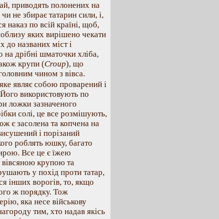
чай, приводять полонених на
чи не збирає татарин сили, і,
я наказ по всій країні, щоб,
 поблизу яких вирішено чекати
х до названих міст і
го на дрібні шматочки хліба,
також крупи (
Croup
), що
головним чином з вівса.
, яке являє собою проварений і
 Його використовують по
-три ложки зазначеного
ібки солі, це все розмішують,
ож є засолена та копчена на
 висушений і порізаний
якого роблять юшку, багато
сирою. Все це є їжею
, вівсяною крупою та
рушають у похід проти татар,
ся інших ворогів, то, якщо
ого ж порядку. Тож
рію, яка несе військову
агороду тим, хто надав якісь