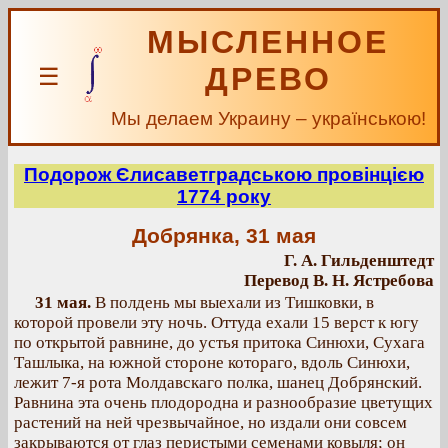
МЫСЛЕННОЕ
ДРЕВО
☰
Мы делаем Украину – українською!
Подорож Єлисаветградською провінцією
1774 року
Добрянка, 31 мая
Г. А. Гильденштедт
Перевод В. Н. Ястребова
31 мая.
В полдень мы выехали из Тишковки, в
которой провели эту ночь. Оттуда ехали 15 верст к югу
по открытой равнине, до устья притока Синюхи, Сухага
Ташлыка, на южной стороне котораго, вдоль Синюхи,
лежит 7-я рота Молдавскаго полка, шанец Добрянский.
Равнина эта очень плодородна и разнообразие цветущих
растений на ней чрезвычайное, но издали они совсем
закрываются от глаз перистыми семенами ковыля; он