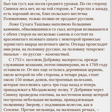
был так густ, как посев среднего урожая. По сю сторону
Синюхи леса нет, но на той стороне, в 7 верстах к западу,
есть хороший лесок, близ польскаго местечка
Головановки, только поляки не продают русским.
Ложе Сухага Ташлыка наполнено большими
камнями, обвалившимися со скал, которыя возвышаются
с обеих сторон на несколько сажень и состоят из
красноватаго полеваго шпата с некоторой примесью
зернистаго кварца молочнаго цвета. Отсюда происходит
имя реки, на половину русское, на половину татарское:
ташлык
– по русски –
каменистый.
С 1753 г. заселяли Добрянку малороссы, прежде
служившие козаками, потом пикинерами, но в 1769 году
оставили ее. От них еще осталась деревянная церковь,
около которой по обе стороны, в четыре ряда, стоит
около 150 новых домов, построенных волохами,
которые поселились здесь три года назад и теперь
принадлежат к Молдавскому полку. У Добрянки через
Синюху проведена плотина, на восточном конце которой
построена небольшая мельница, принадлежащая
полковнику Звереву, с подливным колесом, как в
Семлеке. Прочие мельницы, на маленьких речках, –