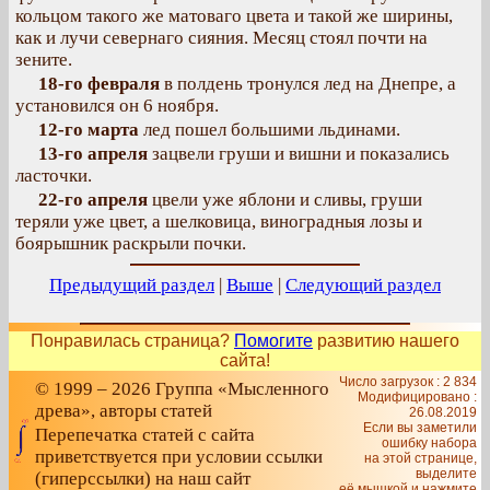
кольцом такого же матоваго цвета и такой же ширины,
как и лучи севернаго сияния. Месяц стоял почти на
зените.
18-го февраля
в полдень тронулся лед на Днепре, а
установился он 6 ноября.
12-го марта
лед пошел большими льдинами.
13-го апреля
зацвели груши и вишни и показались
ласточки.
22-го апреля
цвели уже яблони и сливы, груши
теряли уже цвет, а шелковица, виноградныя лозы и
боярышник раскрыли почки.
Предыдущий раздел
|
Выше
|
Следующий раздел
Понравилась страница?
Помогите
развитию нашего
сайта!
Число загрузок : 2 834
© 1999 – 2026 Группа «Мысленного
Модифицировано :
древа», авторы статей
26.08.2019
Если вы заметили
Перепечатка статей с сайта
ошибку набора
приветствуется при условии ссылки
на этой странице,
выделите
(гиперссылки) на наш сайт
её мышкой и нажмите