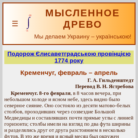
МЫСЛЕННОЕ
ДРЕВО
☰
Мы делаем Украину – українською!
Подорож Єлисаветградською провінцією
1774 року
Кременчуг, февраль – апрель
Г. А. Гильденштедт
Перевод В. Н. Ястребова
Кременчуг. 8-го февраля
, в 8 часов вечера, при
небольшом холоде и ясном небе, здесь видно было
северное сияние. Оно состояло из десяти матово-белых
столбов, проходивших через созвездие Большой
Медведицы и составлявших почти прямые углы с линией
горизонта; столбы имели на взгляд по два фута ширины
и разделялись друг от друга разстоянием в несколько
футов. В это же время и ясный месяц был окружен