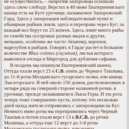
не осуществилось, – напротив запорожцы основали
здесь свою слободу. Верстах в 40 ниже Екатерининскаго
шанца есть на Буге урочище, называемое Запорожский
Гард. Здесь у запорожцев наблюдательный пункт и
обширная рыбная ловля, здесь и переправа через Буг; за
каждый воз берут по 25 копеек. Здесь ловят много рыбы
из семейства осетровых разных видов и других,
меньших, особенно же часто: бешенку, коропов,
вырезубов и рыбцов. Говорят, в Гарде растет в большом
количестве
Rhus cotinus (скумпия),
листья котораго
вывозятся отсюда в Миргород для дубления сафьяна.
В полдень мы покинули Екатерининский шанец.
Оттуда ехали верст 25 к
С.В.
опять до Чернаго Ташлыка,
до 11-й роты Молдавскаго гусарскаго полка, или шанца
Лысогорскаго. В ней около 150 домов, расположенных в
четыре ряда на северной стороне названной речки, в
урочище, прежде называвшемся Лысы Горы. И эта рота
теперь тоже совершенно пуста, потому что несколько
дней назад жители отправились с запорожцами на Буг.
Немного ниже роты мы переправились через Черный
Ташлык и потом ехали верст 13 к
В.С.В.
до речки
Мазницы, а оттуда еще 12 верст до 3-й роты
Молдавскаго гусарскаго полка, или шанца