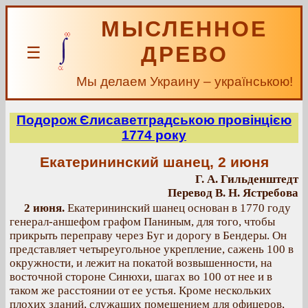
МЫСЛЕННОЕ
ДРЕВО
☰
Мы делаем Украину – українською!
Подорож Єлисаветградською провінцією
1774 року
Екатерининский шанец, 2 июня
Г. А. Гильденштедт
Перевод В. Н. Ястребова
2 июня.
Екатерининский шанец основан в 1770 году
генерал-аншефом графом Паниным, для того, чтобы
прикрыть переправу через Буг и дорогу в Бендеры. Он
представляет четыреугольное укрепление, сажень 100 в
окружности, и лежит на покатой возвышенности, на
восточной стороне Синюхи, шагах во 100 от нее и в
таком же расстоянии от ее устья. Кроме нескольких
плохих зданий, служащих помещением для офицеров,