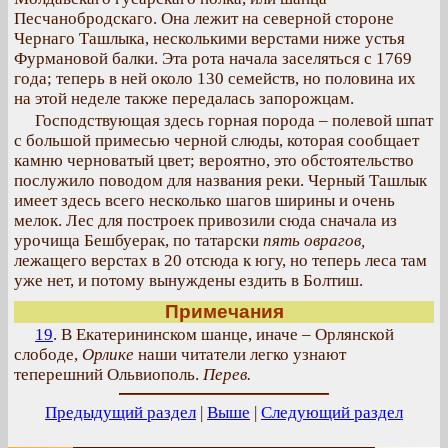
Песчанобродскаго. Она лежит на северной стороне
Чернаго Ташлыка, несколькими верстами ниже устья
Фурмановой балки. Эта рота начала заселяться с 1769
года; теперь в ней около 130 семейств, но половина их
на этой неделе также передалась запорожцам.
Господствующая здесь горная порода – полевой шпат
с большой примесью черной слюды, которая сообщает
камню черноватый цвет; вероятно, это обстоятельство
послужило поводом для названия реки. Черный Ташлык
имеет здесь всего несколько шагов ширины и очень
мелок. Лес для построек привозили сюда сначала из
урочища Бешбуерак, по татарски
пять оврагов,
лежащего верстах в 20 отсюда к югу, но теперь леса там
уже нет, и потому вынуждены ездить в Болтиш.
Примечания
19
. В Екатерининском шанце, иначе – Орлянской
слободе,
Орлике
наши читатели легко узнают
теперешний Ольвиополь.
Перев.
Предыдущий раздел
|
Выше
|
Следующий раздел