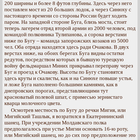
200 ширины и более 8 футов глубины. Здесь через него
поставлен мост из 20 больших лодок, а через Синюху с
настоящего времени со стороны России будет ходить
паром. На западной стороне Буга, близь моста, стоит
теперь лагерем отряд второй армии из 2000 челов
ек
, под
командой полковника Тулипанова, а сорока верстами
ниже по Бугу – команда запорожских козаков из 5000
чел. Оба отряда находятся здесь ради Очакова. В двух
верстах ниже, на обоих берегах Буга видны остатки
редутов, посредством которых в бывшую турецкую
войну фельдмаршал Миних прикрывал переправу через
Буг и проезд к Очакову. Высоты по Бугу становятся
здесь круты и скалисты, как и на Синюхе повыше устья,
и ложе Буга наполнено большими камнями, как в
днепровских порогах, представляющими тут
красноватый полевой шпат, с примесью зернистаго
кварца молочного цвета.
Осмотрев местность по Бугу до речки Мигия, или
Мигийский Ташлык, я возратился в Екатерининский
шанец. При учреждении Молдавскаго полка
предполагалось при устье Мигии основать 16-ю роту,
или Мигийский шанец, но до сих пор предположение это