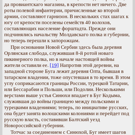
да провиантскаго магазина, в крепости нет ничего. Две
роты полевой инфантерии, причисленные ко второй
армии, составляют гарнизон. В нескольких стах шагах к
югу от крепости поселены семейств 40 волохов,
составляющих население форштадта. Прежде они
подчинялись начальству Молдавскаго полка и губернии,
но теперь перешли к запорожцам.
При основании Новой Сербии здесь была деревня
Орлянская слобода, служившая 8-й ротой новаго
пикинерного полка, но в начале настоящей войны
жители оставили ее.
[19]
Напротив этой деревни, на
западной стороне Буга лежит деревня Олта, бывшая в
татарском владении, тоже опустевшая в то время. В этом
углу соприкасаются границы России, турецкой Татарии,
или Бессарабии и Польши, или Подолии. Несколькими
верстами выше устья Синюхи впадает в Буг Кодыма,
служившая до войны границею между польскими и
турецкими владениями; теперь, по инициативе русских,
она будет занята волошскими колониями и перейдет под
русскую власть, составивши Балтский уезд
Новороссийской губернии.
Тотчас за соединением с Синюхой, Буг имеет шагов