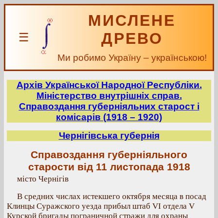
МИСЛЕНЕ
ДРЕВО
☰
Ми робимо Україну – українською!
Архів Української Народної Республіки.
Міністерство внутрішніх справ.
Справоздання губерніяльних старост і
комісарів (1918 – 1920)
Чернігівська губернія
Справоздання губерніяльного
старости від 11 листопада 1918
місто Чернігів
В средних числах истекшего октября месяца в посад
Клинцы Суражского уезда прибыл штаб VI отдела V
Курской бригады пограничной стражи для охраны