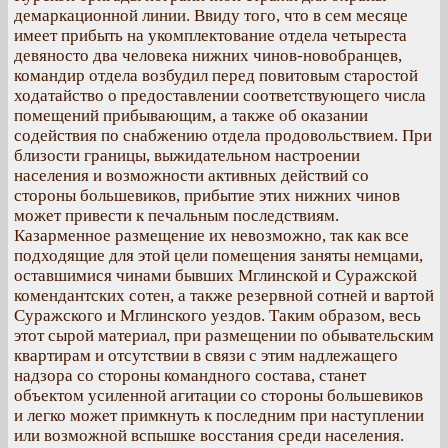
демаркационной линии. Ввиду того, что в сем месяце
имеет прибыть на укомплектование отдела четыреста
девяносто два человека нижних чинов-новобранцев,
командир отдела возбудил перед повитовым старостой
ходатайство о предоставлении соответствующего числа
помещений прибывающим, а также об оказании
содействия по снабжению отдела продовольствием. При
близости границы, выжидательном настроении
населения и возможности активных действий со
стороны большевиков, прибытие этих нижних чинов
может привести к печальным последствиям.
Казарменное размещение их невозможно, так как все
подходящие для этой цели помещения заняты немцами,
оставшимися чинами бывших Мглинской и Суражской
комендантских сотен, а также резервной сотней и вартой
Суражского и Мглинского уездов. Таким образом, весь
этот сырой материал, при размещении по обывательским
квартирам и отсутствии в связи с этим надлежащего
надзора со стороны командного состава, станет
объектом усиленной агитации со стороны большевиков
и легко может примкнуть к последним при наступлении
или возможной вспышке восстания среди населения.