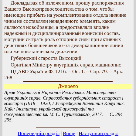
Докладывая об изложенном, прошу распоряжения
Вашего Высокопревосходительства о том, чтобы
имеющие прибыть на укомплектование отдела нижние
чины не составляли ненадежного элемента, каким
являются новобранцы, а предоставляли вполне
надежный и дисциплинированный воинский состав,
могущий сыграть роль отпорной силы при активных
действиях большевиков из-за демаркационной линии
или же повстанческом движении.
Губернский староста Высоцкий
Оригінал Міністру внутрішніх справ, машинопис
ЦДАВО України Ф. 1216. – Оп. 1. – Спр. 79. – Арк.
268.
Джерело
Архів Української Народної Республіки. Міністерство
внутрішніх справ. Справоздання губерніяльних старост і
комісарів (1918 – 1920) / Упорядкував Валентин Кавунник. –
Київ: Інститут української археографії та
джерелознавства ім. М. С. Грушевського, 2017. — C. 294-
295.
Попередній розділ
|
Вище
|
Наступний розділ