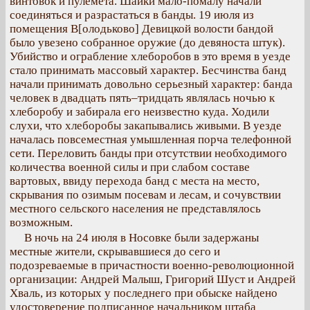
винтовок и пулемета. Шайки мало-помалу начали
соединяться и разрастаться в банды. 19 июля из
помещения В[олодьково] Девицкой волости бандой
было увезено собранное оружие (до девяноста штук).
Убийство и ограбление хлеборобов в это время в уезде
стало принимать массовый характер. Бесчинства банд
начали принимать довольно серьезный характер: банда
человек в двадцать пять–тридцать являлась ночью к
хлеборобу и забирала его неизвестно куда. Ходили
слухи, что хлеборобы закапывались живыми. В уезде
началась повсеместная умышленная порча телефонной
сети. Переловить банды при отсутствии необходимого
количества военной силы и при слабом составе
вартовых, ввиду перехода банд с места на место,
скрывания по озимым посевам и лесам, и сочувствии
местного сельского населения не представлялось
возможным.
В ночь на 24 июля в Носовке были задержаны
местные жители, скрывавшиеся до сего и
подозреваемые в причастности военно-революционной
организации: Андрей Малыш, Григорий Шуст и Андрей
Хваль, из которых у последнего при обыске найдено
удостоверение подписанное начальником штаба