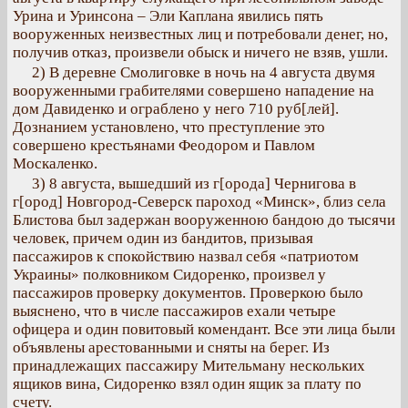
Урина и Уринсона – Эли Каплана явились пять
вооруженных неизвестных лиц и потребовали денег, но,
получив отказ, произвели обыск и ничего не взяв, ушли.
2) В деревне Смолиговке в ночь на 4 августа двумя
вооруженными грабителями совершено нападение на
дом Давиденко и ограблено у него 710 руб[лей].
Дознанием установлено, что преступление это
совершено крестьянами Феодором и Павлом
Москаленко.
3) 8 августа, вышедший из г[орода] Чернигова в
г[ород] Новгород-Северск пароход «Минск», близ села
Блистова был задержан вооруженною бандою до тысячи
человек, причем один из бандитов, призывая
пассажиров к спокойствию назвал себя «патриотом
Украины» полковником Сидоренко, произвел у
пассажиров проверку документов. Проверкою было
выяснено, что в числе пассажиров ехали четыре
офицера и один повитовый комендант. Все эти лица были
объявлены арестованными и сняты на берег. Из
принадлежащих пассажиру Мительману нескольких
ящиков вина, Сидоренко взял один ящик за плату по
счету.