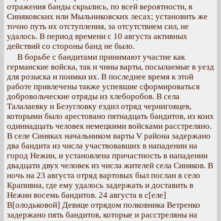
отражения банды скрылись, по всей вероятности, в
Синяковских или Мыльниковских лесах; установить же
точно путь их отступления, за отсутствием сил, не
удалось. В период времени с 10 августа активных
действий со стороны банд не было.
В борьбе с бандитами принимают участие как
германские войска, так и чины варты, посылаемые в уезд
для розыска и поимки их. В последнее время к этой
работе привлечены также успевшие сформироваться
добровольческие отряды из хлеборобов. В села
Талалаевку и Безугловку ездил отряд черниговцев,
которыми было арестовано пятнадцать бандитов, из коих
одиннадцать человек немецкими войсками расстреляно.
В селе Синяках начальником варты V района задержано
два бандита из числа участвовавших в нападении на
город Нежин, и установлена причастность в нападении
двадцати двух человек из числа жителей села Синяков. В
ночь на 23 августа отряд вартовых был послан в село
Крапивна, где ему удалось задержать и доставить в
Нежин восемь бандитов. 24 августа в с[еле]
В[олодьковой] Девице отрядом полковника Ветренко
задержано пять бандитов, которые и расстреляны на