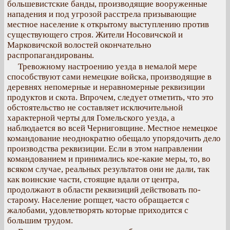
большевистские банды, производящие вооруженные
нападения и под угрозой расстрела призывающие
местное население к открытому выступлению против
существующего строя. Жители Носовичской и
Марковичской волостей окончательно
распропагандированы.
Тревожному настроению уезда в немалой мере
способствуют сами немецкие войска, производящие в
деревнях непомерные и неравномерные реквизиции
продуктов и скота. Впрочем, следует отметить, что это
обстоятельство не составляет исключительной
характерной черты для Гомельского уезда, а
наблюдается во всей Черниговщине. Местное немецкое
командование неоднократно обещало упорядочить дело
производства реквизиции. Если в этом направлении
командованием и принимались кое-какие меры, то, во
всяком случае, реальных результатов они не дали, так
как воинские части, стоящие вдали от центра,
продолжают в области реквизиций действовать по-
старому. Население ропщет, часто обращается с
жалобами, удовлетворять которые приходится с
большим трудом.