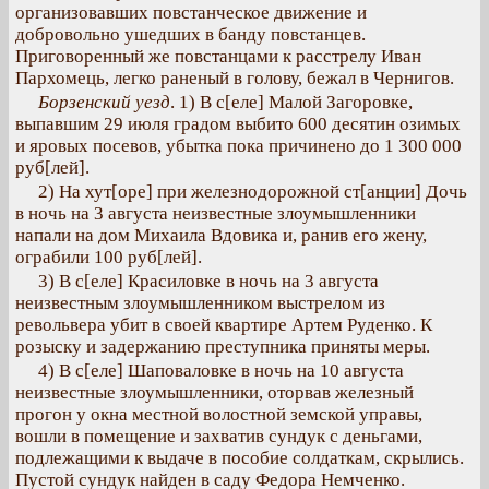
организовавших повстанческое движение и
добровольно ушедших в банду повстанцев.
Приговоренный же повстанцами к расстрелу Иван
Пархомець, легко раненый в голову, бежал в Чернигов.
Борзенский уезд
. 1) В с[еле] Малой Загоровке,
выпавшим 29 июля градом выбито 600 десятин озимых
и яровых посевов, убытка пока причинено до 1 300 000
руб[лей].
2) На хут[оре] при железнодорожной ст[анции] Дочь
в ночь на 3 августа неизвестные злоумышленники
напали на дом Михаила Вдовика и, ранив его жену,
ограбили 100 руб[лей].
3) В с[еле] Красиловке в ночь на 3 августа
неизвестным злоумышленником выстрелом из
револьвера убит в своей квартире Артем Руденко. К
розыску и задержанию преступника приняты меры.
4) В с[еле] Шаповаловке в ночь на 10 августа
неизвестные злоумышленники, оторвав железный
прогон у окна местной волостной земской управы,
вошли в помещение и захватив сундук с деньгами,
подлежащими к выдаче в пособие солдаткам, скрылись.
Пустой сундук найден в саду Федора Немченко.