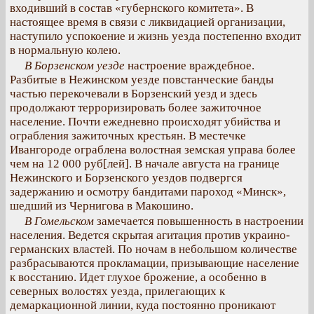
входивший в состав «губернского комитета». В
настоящее время в связи с ликвидацией организации,
наступило успокоение и жизнь уезда постепенно входит
в нормальную колею.
В Борзенском уезде
настроение враждебное.
Разбитые в Нежинском уезде повстанческие банды
частью перекочевали в Борзенский уезд и здесь
продолжают терроризировать более зажиточное
население. Почти ежедневно происходят убийства и
ограбления зажиточных крестьян. В местечке
Ивангороде ограблена волостная земская управа более
чем на 12 000 руб[лей]. В начале августа на границе
Нежинского и Борзенского уездов подвергся
задержанию и осмотру бандитами пароход «Минск»,
шедший из Чернигова в Макошино.
В Гомельском
замечается повышенность в настроении
населения. Ведется скрытая агитация против украино-
германских властей. По ночам в небольшом количестве
разбрасываются прокламации, призывающие население
к восстанию. Идет глухое брожение, а особенно в
северных волостях уезда, прилегающих к
демаркационной линии, куда постоянно проникают