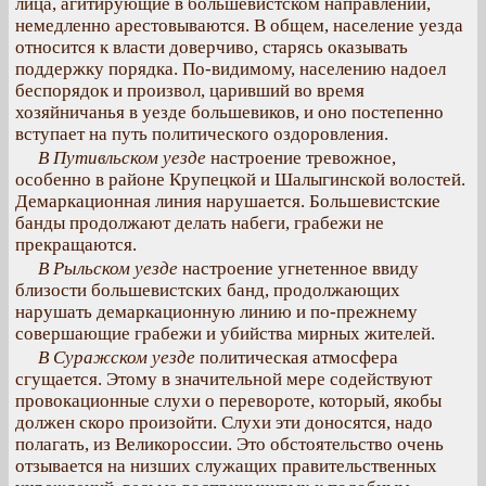
лица, агитирующие в большевистском направлении,
немедленно арестовываются. В общем, население уезда
относится к власти доверчиво, старясь оказывать
поддержку порядка. По-видимому, населению надоел
беспорядок и произвол, царивший во время
хозяйничанья в уезде большевиков, и оно постепенно
вступает на путь политического оздоровления.
В Путивльском уезде
настроение тревожное,
особенно в районе Крупецкой и Шалыгинской волостей.
Демаркационная линия нарушается. Большевистские
банды продолжают делать набеги, грабежи не
прекращаются.
В Рыльском уезде
настроение угнетенное ввиду
близости большевистских банд, продолжающих
нарушать демаркационную линию и по-прежнему
совершающие грабежи и убийства мирных жителей.
В Суражском уезде
политическая атмосфера
сгущается. Этому в значительной мере содействуют
провокационные слухи о перевороте, который, якобы
должен скоро произойти. Слухи эти доносятся, надо
полагать, из Великороссии. Это обстоятельство очень
отзывается на низших служащих правительственных