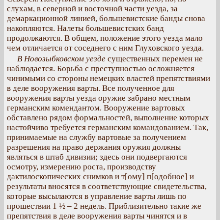
слухам, в северной и восточной части уезда, за
демаркационной линией, большевистские банды снова
накопляются. Налеты большевистских банд
продолжаются. В общем, положение этого уезда мало
чем отличается от соседнего с ним Глуховского уезда.
В Новозыбковском уезде
существенных перемен не
наблюдается. Борьба с преступностью осложняется
чинимыми со стороны немецких властей препятствиями
в деле вооружения варты. Все полученное для
вооружения варты уезда оружие забрано местным
германским комендантом. Вооружение вартовых
обставлено рядом формальностей, выполнение которых
настойчиво требуется германским командованием. Так,
принимаемые на службу вартовые за получением
разрешения на право держания оружия должны
являться в штаб дивизии; здесь они подвергаются
осмотру, измерению роста, производству
дактилоскопических снимков и т[ому] п[одобное] и
результаты вносятся в соответствующие свидетельства,
которые высылаются в управление варты лишь по
прошествии 1 ½ – 2 недель. Приблизительно такие же
препятствия в деле вооружения варты чинятся и в