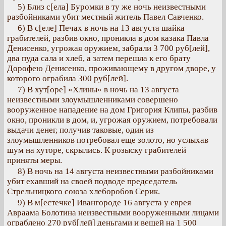
5) Близ с[ела] Буромки в ту же ночь неизвестными
разбойниками убит местный житель Павел Савченко.
6) В с[еле] Печах в ночь на 13 августа шайка
грабителей, разбив окно, проникла в дом казака Павла
Денисенко, угрожая оружием, забрали 3 700 руб[лей],
два пуда сала и хлеб, а затем перешла к его брату
Дорофею Денисенко, проживающему в другом дворе, у
которого ограбила 300 руб[лей].
7) В хут[оре] «Хлины» в ночь на 13 августа
неизвестными злоумышленниками совершено
вооруженное нападение на дом Григория Клипы, разбив
окно, проникли в дом, и, угрожая оружием, потребовали
выдачи денег, получив таковые, один из
злоумышленников потребовал еще золото, но услыхав
шум на хуторе, скрылись. К розыску грабителей
приняты меры.
8) В ночь на 14 августа неизвестными разбойниками
убит ехавший на своей подводе председатель
Стрельницкого союза хлеборобов Серик.
9) В м[естечке] Ивангороде 16 августа у еврея
Авраама Болотина неизвестными вооруженными лицами
ограблено 270 руб[лей] деньгами и вещей на 1 500