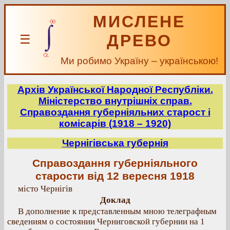
МИСЛЕНЕ
ДРЕВО
☰
Ми робимо Україну – українською!
Архів Української Народної Республіки.
Міністерство внутрішніх справ.
Справоздання губерніяльних старост і
комісарів (1918 – 1920)
Чернігівська губернія
Справоздання губерніяльного
старости від 12 вересня 1918
місто Чернігів
Доклад
В дополнение к представленным мною телеграфным
сведениям о состоянии Черниговской губернии на 1