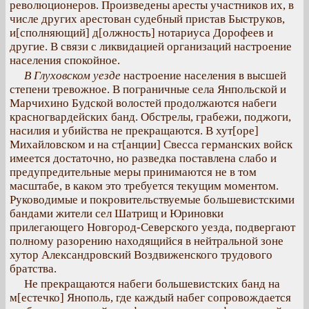
революционеров. Произведены аресты участников их, в
числе других арестован судебный пристав Быструков,
и[сполняющий] д[олжность] нотариуса Дорофеев и
другие. В связи с ликвидацией организаций настроение
населения спокойное.
В Глуховском уезде
настроение населения в высшей
степени тревожное. В пограничные села Янпольской и
Марчихино Будской волостей продолжаются набеги
красногвардейских банд. Обстрелы, грабежи, поджоги,
насилия и убийства не прекращаются. В хут[оре]
Михайловском и на ст[анции] Свесса германских войск
имеется достаточно, но разведка поставлена слабо и
предупредительные меры принимаются не в том
масштабе, в каком это требуется текущим моментом.
Руководимые и покровительствуемые большевистскими
бандами жители сел Шатрищ и Юриновки
прилегающего Новгород-Северского уезда, подвергают
полному разорению находящийся в нейтральной зоне
хутор Александровский Воздвиженского трудового
братства.
Не прекращаются набеги большевистских банд на
м[естечко] Янополь, где каждый набег сопровождается