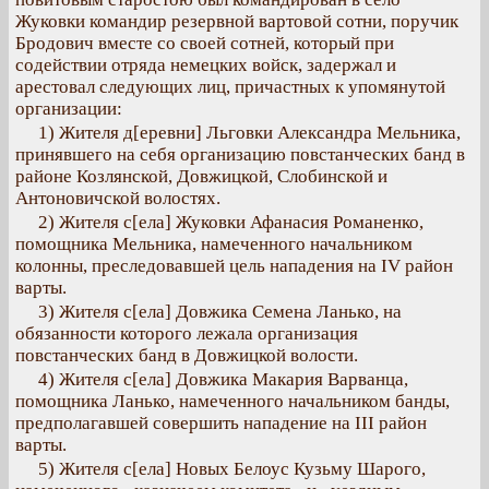
Жуковки командир резервной вартовой сотни, поручик
Бродович вместе со своей сотней, который при
содействии отряда немецких войск, задержал и
арестовал следующих лиц, причастных к упомянутой
организации:
1) Жителя д[еревни] Льговки Александра Мельника,
принявшего на себя организацию повстанческих банд в
районе Козлянской, Довжицкой, Слобинской и
Антоновичской волостях.
2) Жителя с[ела] Жуковки Афанасия Романенко,
помощника Мельника, намеченного начальником
колонны, преследовавшей цель нападения на IV район
варты.
3) Жителя с[ела] Довжика Семена Ланько, на
обязанности которого лежала организация
повстанческих банд в Довжицкой волости.
4) Жителя с[ела] Довжика Макария Варванца,
помощника Ланько, намеченного начальником банды,
предполагавшей совершить нападение на III район
варты.
5) Жителя с[ела] Новых Белоус Кузьму Шарого,