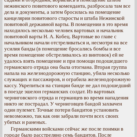
нежинского повитового коменданта, разбросала там все
дела и документы, а затем бросилась на помещение
канцелярии повитового старосты и штаба Нежинской
повитовой державной варты. В помещении в это время
находилось несколько человек вартовых и начальник
повитовой варты Н. А. Кобец. Вартовые во главе с
начальником начали отстреливаться и, несмотря на все
усилия банды (в помещение бросались бомбы и все
время помещение обстреливалось из винтовок) ей не
удалось взять помещение и при помощи подошедшего
германского отряда она была отогнана. Вторая группа
напала на железнодорожную станцию, убила несколько
служащих и пассажиров, и ограбила железнодорожную
кассу. Укрепиться на станции банде не дал подошедший
в поезде эшелон германских солдат. Из вартовых
черниговского отряда и германцев во время нападения
никто не пострадал. У черниговцев бандой захвачен
один пулемет. Точные потери бандитов установить
невозможно, так как они забрали почти всех своих
убитых и раненых.
Германскими войсками сейчас же после поимки в
городе было расстреляно семь бандитов. После