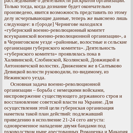
расследование о деятельности раскрытой организации.
Только тогда, когда дознание будет окончательно
произведено, явится возможность представить по этому
делу исчерпывающие данные, теперь же выяснено лишь
следующее: в г[ороде] Чернигове находился
«губернский военно-революционный комитет
всеукраинской военно-революционной организации», а
в Черниговском уезде «районные, волостные и сельские
организации губернского комитета». Деятельность
«губернского комитета» проявлялась пока в
Халявинской, Слобинской, Козлянской, Довжицкой и
Антоновичской волостях. Движением же в Салтыково
Девицкой волости руководили, по-видимому, из
Нежинского уезда.
Основная задача военно-революционной
организации – борьба с немецкими войсками,
ниспровержение существующего державного строя и
восстановление советской власти на Украине. Для
осуществления этой цели губернская организация
наметила такой план действий: подлежавший
приведению в исполнение 21-24 сего августа:
одновременное нападение двумя бандами под
руководством ныне арестованных Романенка и Макария