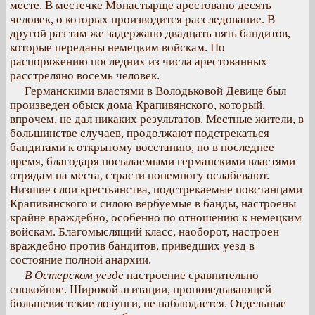
месте. В местечке Монастырще арестовано десять
человек, о которых производится расследование. В
другой раз там же задержано двадцать пять бандитов,
которые переданы немецким войскам. По
распоряжению последних из числа арестованных
расстреляно восемь человек.
Германскими властями в Володьковой Девице был
произведен обыск дома Крапивянского, который,
впрочем, не дал никаких результатов. Местные жители, в
большинстве случаев, продолжают подстрекаться
бандитами к открытому восстанию, но в последнее
время, благодаря посылаемыми германскими властями
отрядам на места, страсти понемногу ослабевают.
Низшие слои крестьянства, подстрекаемые повстанцами
Крапивянского и силою вербуемые в банды, настроены
крайне враждебно, особенно по отношению к немецким
войскам. Благомыслящий класс, наоборот, настроен
враждебно против бандитов, приведших уезд в
состояние полной анархии.
В Остерском уезде
настроение сравнительно
спокойное. Широкой агитации, проповедывающей
большевистские лозунги, не наблюдается. Отдельные