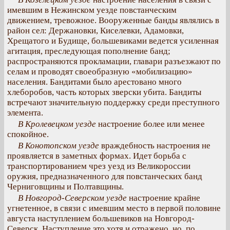
имевшим в Нежинском уезде повстанческим
движением, тревожное. Вооруженные банды являлись в
район сел: Держановки, Киселевки, Адамовки,
Хрещатого и Будище, большевиками ведется усиленная
агитация, преследующая пополнение банд;
распространяются прокламации, главари разъезжают по
селам и проводят своеобразную «мобилизацию»
населения. Бандитами было арестовано много
хлеборобов, часть которых зверски убита. Бандиты
встречают значительную поддержку среди преступного
элемента.
В Кролевецком уезде
настроение более или менее
спокойное.
В Конотопском уезде
враждебность настроения не
проявляется в заметных формах. Идет борьба с
транспортированием чрез уезд из Великороссии
оружия, предназначенного для повстанческих банд
Черниговщины и Полтавщины.
В Новгород-Северском уезде
настроение крайне
угнетенное, в связи с имевшим место в первой половине
августа наступлением большевиков на Новгород-
Северск. Наступление это хотя и отражено, но, по