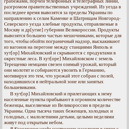
грабежами, порчей телефонных и телеграфных линий,
разгромом правительственных учреждений. Из уезда в
последнее время вывозятся за пределы Украины по
направлению к селам Каменке и Шатрищам Новгород-
Северского уезда хлебные продукты, отправляемые в
Москву и др[угие] губернии Великороссии. Продукты
вывозятся большею частью мешочниками, которые для
того, чтобы обойти пограничный надзор, выскакивают
из вагонов на перегоне между станциями Янполь и
хут[ор] Михайловский и скрываются с продуктами в
окрестные леса. В хут[оре] Михайловском с земель
Терещенко немцами свезен озимый урожай, который
они молотят и собираются увозить в Германию,
мотивируя это тем, что урожай этот собран с полей,
находившихся в нейтральной зоне или занятых
большевиками.
В хут[ор] Михайловский и прилегающих к нему
населенные пункты прибывают в огромном количестве
беженцы, выселяемые из Великороссии в пределы
Украины. Одна тысяча таких беженцев, холодных и
голодных, с малолетними детьми, целыми неделями
живут под открытым небом.
В Козелецком уезде
настроение населения в связи с