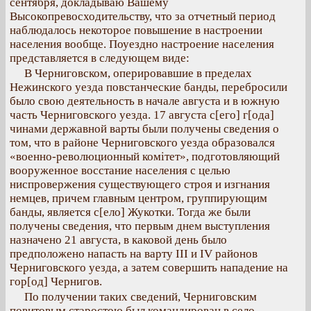
сентября, докладываю Вашему
Высокопревосходительству, что за отчетный период
наблюдалось некоторое повышение в настроении
населения вообще. Поуездно настроение населения
представляется в следующем виде:
В Черниговском, оперировавшие в пределах
Нежинского уезда повстанческие банды, перебросили
было свою деятельность в начале августа и в южную
часть Черниговского уезда. 17 августа с[его] г[ода]
чинами державной варты были получены сведения о
том, что в районе Черниговского уезда образовался
«военно-революционный комітет», подготовляющий
вооруженное восстание населения с целью
ниспровержения существующего строя и изгнания
немцев, причем главным центром, группирующим
банды, является с[ело] Жукотки. Тогда же были
получены сведения, что первым днем выступления
назначено 21 августа, в каковой день было
предположено напасть на варту III и IV районов
Черниговского уезда, а затем совершить нападение на
гор[од] Чернигов.
По получении таких сведений, Черниговским
повитовым старостою был командирован в село