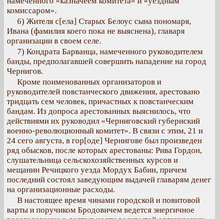
намеченного «казначеем комитета» и «уездным
комиссаром».
6) Жителя с[ела] Старых Белоус сына пономаря,
Ивана (фамилия коего пока не выяснена), главаря
организации в своем селе.
7) Кондрата Барванца, намеченного руководителем
банды, предполагавшей совершить нападение на город
Чернигов.
Кроме поименованных организаторов и
руководителей повстанческого движения, арестовано
тридцать сем человек, причастных к повстанческим
бандам. Из допроса арестованных выяснилось, что
действиями их руководил «Черниговский губернский
военно-революционный комитет». В связи с этим, 21 и
24 сего августа, в гор[оде] Чернигове был произведен
ряд обысков, после которых арестованы: Рива Гордон,
слушательница сельскохозяйственных курсов и
мещанин Речицкого уезда Мордух Бабин, причем
последний состоял заведующим выдачей главарям денег
на организационные расходы.
В настоящее время чинами городской и повитовой
варты и поручиком Бродовичем ведется энергичное