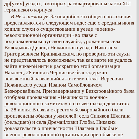
др[угих] уездах, в которых расквартированы части XLI
германского корпуса.
В Нежинском уезде
подробности общего положения
представляются в следующем виде: еще с средины июня
ходили слухи о существовании в уезде «военно-
революционной организации» во главе с
подполковником русской службы, уроженцем села
Володькова Девица Нежинского уезда, Николаем
Григорьевичем Крапивянским, но проверить эти слухи
не представлялось возможным, так как варте не удалось
найти никакой нити к раскрытию этой организации.
Наконец, 28 июня в Чернигове был задержан
неизвестный назвавшийся жителем с[ела] Вересочи
Нежинского уезда, Иваном Самойловичем
Безкоровайным. При задержании у Безкоровайного была
отобрана прокламация «Нежинского военно-
революционного комитета» о созыве съезда делегатов
на 28 июня. В связи с арестом Безкоровайного были
произведены обыски у жителей: села Синяков Шлагана
(фельдшер) и села Дремайловки Глобы. Никаких
доказательств о причастности Шлагана и Глобы к
военно-революционной организации при обыске не