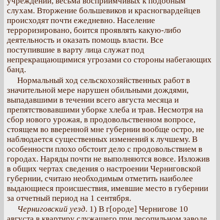
учреждений, весьма восприимчивых к подобным
слухам. Вторжение большевиков и красногвардейцев
происходят почти ежедневно. Население
терроризировано, боится проявлять какую-либо
деятельность и оказать помощь власти. Все
поступившие в варту лица служат под
непрекращающимися угрозами со стороны набегающих
банд.
Нормальный ход сельскохозяйственных работ в
значительной мере нарушен обильными дождями,
выпадавшими в течении всего августа месяца и
препятствовавшими уборке хлеба и трав. Несмотря на
сбор нового урожая, в продовольственном вопросе,
стоящем во вверенной мне губернии вообще остро, не
наблюдается существенных изменений к лучшему. В
особенности плохо обстоит дело с продовольствием в
городах. Наряды почти не выполняются вовсе. Изложив
в общих чертах сведения о настроении Черниговской
губернии, считаю необходимым отметить наиболее
выдающиеся происшествия, имевшие место в губернии
за отчетный период на 1 сентября.
Черниговский уезд
. 1) В г[ороде] Чернигове 10
августа в квартиру служащего при лесопильном заводе