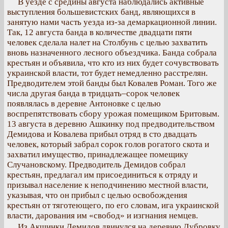
В уезде с средины августа наблюдались активные
выступления большевистских банд, являющихся в
занятую нами часть уезда из-за демаркационной линии.
Так, 12 августа банда в количестве двадцати пяти
человек сделала налет на Столбунь с целью захватить
вновь назначенного лесного объездчика. Банда собрала
крестьян и объявила, что кто из них будет сочувствовать
украинской власти, тот будет немедленно расстрелян.
Предводителем этой банды был Ковалев Роман. Того же
числа другая банда в тридцать–сорок человек
появлялась в деревне Антоновке с целью
воспрепятствовать сбору урожая помещиком Бритовым.
13 августа в деревню Ашкинку под предводительством
Демидова и Ковалева прибыл отряд в сто двадцать
человек, который забрал сорок голов рогатого скота и
захватил имущество, принадлежащее помещику
Случановскому. Предводитель Демидов собрал
крестьян, предлагал им присоединиться к отряду и
призывал население к неподчинению местной власти,
указывая, что он прибыл с целью освобождения
крестьян от тяготеющего, по его словам, ига украинской
власти, дарования им «свобод» и изгнания немцев.
Из Акшинки Демидов двинулся на деревню Дубровку