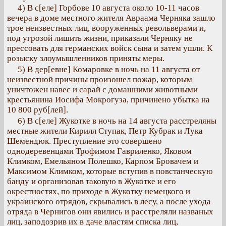
4) В с[еле] Горбове 10 августа около 10-11 часов
вечера в доме местного жителя Авраама Черняка зашло
трое неизвестных лиц, вооруженных револьверами и,
под угрозой лишить жизни, приказали Черняку не
прессовать для германских войск сына и затем ушли. К
розыску злоумышленников приняты меры.
5) В дер[евне] Комаровке в ночь на 11 августа от
неизвестной причины произошел пожар, которым
уничтожен навес и сарай с домашними животными
крестьянина Иосифа Мокрогуза, причинено убытка на
10 800 руб[лей].
6) В с[еле] Жукотке в ночь на 14 августа расстреляны
местные жители Кирилл Ступак, Петр Кубрак и Лука
Шемендюк. Преступление это совершено
однодеревенцами Трофимом Гавриленко, Яковом
Климком, Емельяном Полешко, Карпом Бровачем и
Максимом Климком, которые вступив в повстанческую
банду и организовав таковую в Жукотке и его
окрестностях, по приходе в Жукотку немецкого и
украинского отрядов, скрывались в лесу, а после ухода
отряда в Чернигов они явились и расстреляли названых
лиц, заподозрив их в даче властям списка лиц,