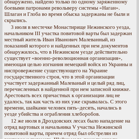
обнаружено, найдено только по одному заряженному
боевыми патронами револьверу системы «Наган».
Шлаган и Глоба во время обыска задержаны не были и
скрылись.
3 июля в местечке Монастирище Нежинского уезда,
начальником ІІІ участка повитовой варты был задержан
местный житель Иван Иванович Малеванный, из
показаний которого и найденных при нем документов
обнаружилось, что в Нежинском уезде действительно
существует «военно-революционная организация»,
имеющая целью изгнания немецкий войск из Украины и
ниспровержение существующего на Украине
государственного строя, что в этой организации
участвует задержанный Малеваный и целый ряд лиц,
перечисленных в найденной при нем записной книжке.
Арестовать всех причастных к организации лиц не
удалось, так как часть из них уже скрывалась. С этого
времени, шайками человек пять–десять, начались в
уезде убийства и ограбления хлеборобов.
12 же июля в Дроздовских лесах было нападение на
отряд вартовых и начальника V участка Нежинской
повитовой варты, причем отряд был обстрелян из