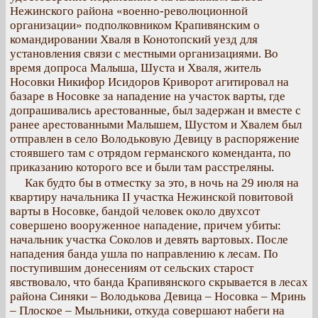
Нежинского района «военно-революционной
организации» подполковником Крапивянским о
командировании Хваля в Конотопский уезд для
установления связи с местными организациями. Во
время допроса Малыша, Шуста и Хваля, житель
Носовки Никифор Исидоров Криворот агитировал на
базаре в Носовке за нападение на участок варты, где
допрашивались арестованные, был задержан и вместе с
ранее арестованными Малышем, Шустом и Хвалем был
отправлен в село Володьковую Девицу в распоряжение
стоявшего там с отрядом германского коменданта, по
приказанию которого все и были там расстреляны.
Как будто бы в отместку за это, в ночь на 29 июля на
квартиру начальника ІІ участка Нежинской повитовой
варты в Носовке, бандой человек около двухсот
совершено вооруженное нападение, причем убиты:
начальник участка Соколов и девять вартовых. После
нападения банда ушла по направлению к лесам. По
поступившим донесениям от сельских старост
явствовало, что банда Крапивянского скрывается в лесах
района Синяки – Володькова Девица – Носовка – Мринь
– Плоское – Мыльники, откуда совершают набеги на