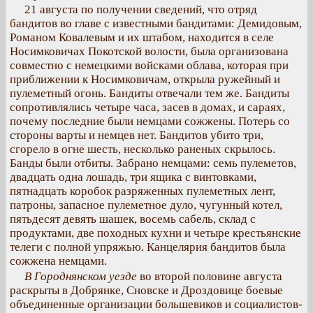
21 августа по получении сведений, что отряд
бандитов во главе с известными бандитами: Демидовым,
Романом Ковалевым и их штабом, находится в селе
Носимковичах Покотской волости, была организована
совместно с немецкими войсками облава, которая при
приближении к Носимковичам, открыла ружейный и
пулеметный огонь. Бандиты отвечали тем же. Бандиты
сопротивлялись четыре часа, засев в домах, и сараях,
почему последние были немцами сожжены. Потерь со
стороны варты и немцев нет. Бандитов убито три,
сгорело в огне шесть, несколько раненых скрылось.
Банды были отбиты. Забрано немцами: семь пулеметов,
двадцать одна лошадь, три ящика с винтовками,
пятнадцать коробок разряженных пулеметных лент,
патроны, запасное пулеметное дуло, чугунный котел,
пятьдесят девять шашек, восемь сабель, склад с
продуктами, две походных кухни и четыре крестьянские
телеги с полной упряжью. Канцелярия бандитов была
сожжена немцами.
В Городнянском уезде
во второй половине августа
раскрыты в Добрянке, Сновске и Дроздовице боевые
объединенные организации большевиков и социалистов-