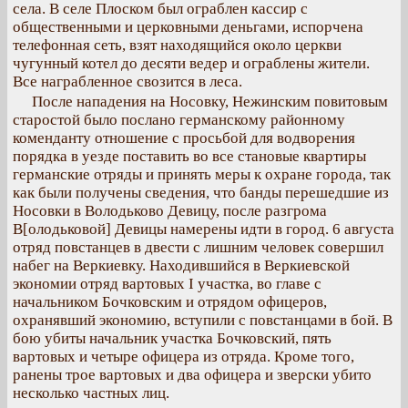
села. В селе Плоском был ограблен кассир с
общественными и церковными деньгами, испорчена
телефонная сеть, взят находящийся около церкви
чугунный котел до десяти ведер и ограблены жители.
Все награбленное свозится в леса.
После нападения на Носовку, Нежинским повитовым
старостой было послано германскому районному
коменданту отношение с просьбой для водворения
порядка в уезде поставить во все становые квартиры
германские отряды и принять меры к охране города, так
как были получены сведения, что банды перешедшие из
Носовки в Володьково Девицу, после разгрома
В[олодьковой] Девицы намерены идти в город. 6 августа
отряд повстанцев в двести с лишним человек совершил
набег на Веркиевку. Находившийся в Веркиевской
экономии отряд вартовых І участка, во главе с
начальником Бочковским и отрядом офицеров,
охранявший экономию, вступили с повстанцами в бой. В
бою убиты начальник участка Бочковский, пять
вартовых и четыре офицера из отряда. Кроме того,
ранены трое вартовых и два офицера и зверски убито
несколько частных лиц.