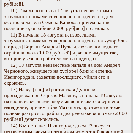
руб[лей].
10) Там же в ночь на 17 августа неизвестными
злоумышленниками совершено нападение на дом
местного жителя Семена Канюка, причем ранив
последнего, ограбили 2 000 руб[лей] и самовар.
11) В ночь на 18 августа неизвестными
злоумышленниками совершено нападение на хутор близ
г[орода] Борзны Андрея Шульги, связав последнего,
ограбили около 1 000 руб[лей] и разное имущество,
которое увезено грабителями на подводах.
12) 18 августа неизвестные напали на дом Андрея
Черноного, живущего на хут[оре] близ м[естечка]
Ивангорода и, захватив последнего, убили его и
скрылись.
13) На хут[оре] «Тростянская Дубина»,
принадлежащий Сергею Матяшу, в ночь на 19 августа
пятью неизвестными злоумышленниками совершено
нападение, причем убив Матяша и, произведя в доме
полный разгром, ограбили два револьвера и около 2 000
руб[лей] денег скрылись.
14) В м[естечке] Ивангороде днем 23 августа
неизвестным злоумышленником из местной волостной