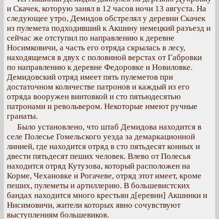
и Скачек, которую занял в 12 часов ночи 13 августа. На
следующее утро, Демидов обстрелял у деревни Скачек
из пулемета подходивший к Акшину немецкий разъезд и
сейчас же отступил по направлению к деревне
Носимковичи, а часть его отряда скрылась в лесу,
находящемся в двух с половиной верстах от Габровки
по направлению к деревне Федоровке и Новиловке.
Демидовский отряд имеет пять пулеметов при
достаточном количестве патронов и каждый из его
отряда вооружен винтовкой и сто пятьюдесятью
патронами и револьвером. Некоторые имеют ручные
гранаты.
Было установлено, что штаб Демидова находится в
селе Полесье Гомельского уезда за демаркационной
линией, где находится отряд в сто пятьдесят конных и
двести пятьдесят пеших человек. Влево от Полесья
находится отряд Кутузова, который расположен на
Корме, Чехановке и Рогачеве, отряд этот имеет, кроме
пеших, пулеметы и артиллерию. В большевистских
бандах находится много крестьян д[еревни] Акшинки и
Нисимовичи, жители которых явно сочувствуют
выступлениям большевиков.