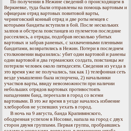
По получении в Нежине сведений о происходящем в
Веркиевке, туда были отправлены на помощь вартовым и
офицерам отряд вартовых повитовой варты,
черниговский конный отряд и две роты немцев с
которыми бандиты вступили в бой. После нескольких
залпов и обстрела повстанцев из пулеметов последние
рассеялись, а отряды, подобрав несколько убитых
вартовых и забрав раненых, с захваченными пленными
бандитами, возвратились в Нежин. Потери в последнем
столкновении выразились: убит один вартовой и ранены
один вартовой и два германских солдата, повстанцы же
потеряли человек около пятидесяти. Сведения из уезда в
это время уже не получались, так как 1) телефонная сеть
везде умышленно была испорчена, 2) начальники
участков варты, ввиду невозможности при наличии
небольших отрядов вартовых противостоять
нападениям банд, переехали в город со всеми
вартовыми. В это же время в уезде началось избиение
хлеборобов не успевших уехать в город.
В ночь на 9 августа, банда Крапивянского,
ободренная успехом в Носовке, напала на город с двух
сторон двумя группами. Первая группа, пробравшись
садами и огородами, ворвалась в помещение штаба