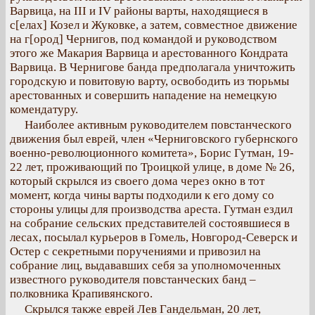
Варвица, на III и IV районы варты, находящиеся в
с[елах] Козел и Жуковке, а затем, совместное движение
на г[ород] Чернигов, под командой и руководством
этого же Макария Варвица и арестованного Кондрата
Варвица. В Чернигове банда предполагала уничтожить
городскую и повитовую варту, освободить из тюрьмы
арестованных и совершить нападение на немецкую
комендатуру.
Наиболее активным руководителем повстанческого
движения был еврей, член «Черниговского губернского
военно-революционного комитета», Борис Гутман, 19-
22 лет, проживающий по Троицкой улице, в доме № 26,
который скрылся из своего дома через окно в тот
момент, когда чины варты подходили к его дому со
стороны улицы для производства ареста. Гутман ездил
на собрание сельских представителей состоявшиеся в
лесах, посылал курьеров в Гомель, Новгород-Северск и
Остер с секретными поручениями и привозил на
собрание лиц, выдававших себя за уполномоченных
известного руководителя повстанческих банд –
полковника Крапивянского.
Скрылся также еврей Лев Гандельман, 20 лет,