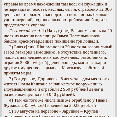
управы во время нахождения там восьми служащих и
четырнадцати человек местных селян, ограблено 12 000
денег, шесть бланков паспортов и пять чистых бланков
удостоверений, подписанных по требованию бандита
председателя управы.
Глуховский уезд
. 1) На хут[оре] Васином в ночь на 29
июля из имения помещицы Ольги Постельниковой
бандой красногвардейцев похищены три лошади.
2) Близ с[ела] Шкирмановки 29 июля на лесопильный
завод Макария Тимошенко, в отсутствие последнего,
явились два неизвестных вооруженных разбойника и,
ограбив 2 000 руб[лей] денег, лошадь, масло, сахар и
другое имущество, скрылись. К розыску грабителей
приняты меры.
3) В д[еревне] Дорошевке 6 августа в дом местного
жителя Фомы Каштана зашли четыре вооруженных
злоумышленника и ограбили 2 960 руб[лей] денег и
разное имущество на 4 940 руб[лей].
4) Там же того же числа ими же ограблено у Ивана
Журавля 245 руб[лей] и вещей на 3 028 руб[лей].
5) 10 августа на перегоне «Заруцкое – Крупец»
большевистскими бандами взорван железнодорожный