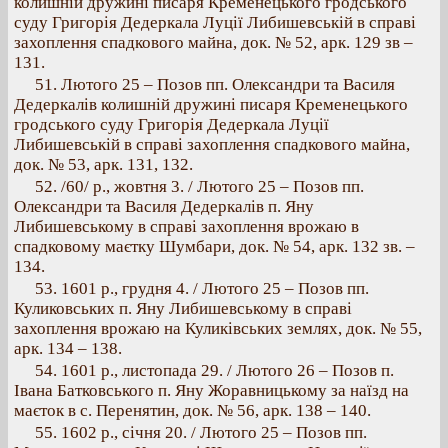
колишній дружині писаря Кременецького гродського
суду Григорія Дедеркала Луції Либишевській в справі
захоплення спадкового майна, док. № 52, арк. 129 зв –
131.
51. Лютого 25 – Позов пп. Олександри та Василя
Дедеркалів колишній дружині писаря Кременецького
гродського суду Григорія Дедеркала Луції
Либишевській в справі захоплення спадкового майна,
док. № 53, арк. 131, 132.
52. /60/ p., жовтня 3. / Лютого 25 – Позов пп.
Олександри та Василя Дедеркалів п. Яну
Либишевському в справі захоплення врожаю в
спадковому маєтку Шумбари, док. № 54, арк. 132 зв. –
134.
53. 1601 p., грудня 4. / Лютого 25 – Позов пп.
Куликовських п. Яну Либишевському в справі
захоплення врожаю на Куликівських землях, док. № 55,
арк. 134 – 138.
54. 1601 p., листопада 29. / Лютого 26 – Позов п.
Івана Батковського п. Яну Жоравницькому за наїзд на
маєток в с. Перенятин, док. № 56, арк. 138 – 140.
55. 1602 p., січня 20. / Лютого 25 – Позов пп.