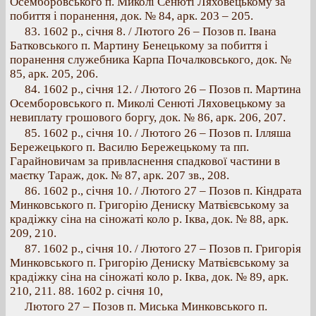
Осемборовського п. Миколі Сенюті Ляховецькому за
побиття і поранення, док. № 84, арк. 203 – 205.
83. 1602 p., січня 8. / Лютого 26 – Позов п. Івана
Батковського п. Мартину Бенецькому за побиття і
поранення служебника Карпа Почалковського, док. №
85, арк. 205, 206.
84. 1602 p., січня 12. / Лютого 26 – Позов п. Мартина
Осемборовського п. Миколі Сенюті Ляховецькому за
невиплату грошового боргу, док. № 86, арк. 206, 207.
85. 1602 р., січня 10. / Лютого 26 – Позов п. Ілляша
Бережецького п. Василю Бережецькому та пп.
Гарайновичам за привласнення спадкової частини в
маєтку Тараж, док. № 87, арк. 207 зв., 208.
86. 1602 р., січня 10. / Лютого 27 – Позов п. Кіндрата
Минковського п. Григорію Дениску Матвієвському за
крадіжку сіна на сіножаті коло р. Іква, док. № 88, арк.
209, 210.
87. 1602 p., січня 10. / Лютого 27 – Позов п. Григорія
Минковського п. Григорію Дениску Матвієвському за
крадіжку сіна на сіножаті коло р. Іква, док. № 89, арк.
210, 211. 88. 1602 р. січня 10,
Лютого 27 – Позов п. Миська Минковського п.