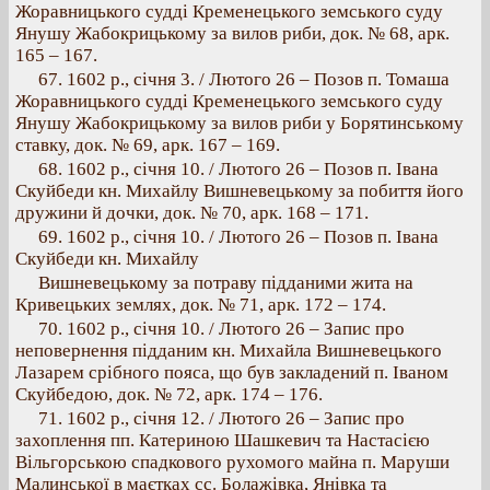
Жоравницького судді Кременецького земського суду
Янушу Жабокрицькому за вилов риби, док. № 68, арк.
165 – 167.
67. 1602 p., січня 3. / Лютого 26 – Позов п. Томаша
Жоравницького судді Кременецького земського суду
Янушу Жабокрицькому за вилов риби у Борятинському
ставку, док. № 69, арк. 167 – 169.
68. 1602 р., січня 10. / Лютого 26 – Позов п. Івана
Скуйбеди кн. Михайлу Вишневецькому за побиття його
дружини й дочки, док. № 70, арк. 168 – 171.
69. 1602 р., січня 10. / Лютого 26 – Позов п. Івана
Скуйбеди кн. Михайлу
Вишневецькому за потраву підданими жита на
Кривецьких землях, док. № 71, арк. 172 – 174.
70. 1602 р., січня 10. / Лютого 26 – Запис про
неповернення підданим кн. Михайла Вишневецького
Лазарем срібного пояса, що був закладений п. Іваном
Скуйбедою, док. № 72, арк. 174 – 176.
71. 1602 p., січня 12. / Лютого 26 – Запис про
захоплення пп. Катериною Шашкевич та Настасією
Вільгорською спадкового рухомого майна п. Маруши
Малинської в маєтках сс. Болажівка, Янівка та