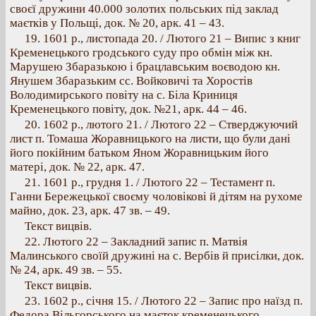
своєї дружини 40.000 золотих польських під заклад
маєтків у Польщі, док. № 20, арк. 41 – 43.
19. 1601 p., листопада 20. / Лютого 21 – Випис з книг
Кременецького гродського суду про обмін між кн.
Марушею Збаразькою і брацлавським воєводою кн.
Янушем Збаразьким сс. Войковичі та Хоростів
Володимирського повіту на с. Біла Криниця
Кременецького повіту, док. №21, арк. 44 – 46.
20. 1602 p., лютого 21. / Лютого 22 – Стверджуючий
лист п. Томаша Жоравницького на листи, що були дані
його покійним батьком Яном Жоравницьким його
матері, док. № 22, арк. 47.
21. 1601 p., грудня 1. / Лютого 22 – Тестамент п.
Ганни Бережецької своєму чоловікові й дітям на рухоме
майно, док. 23, арк. 47 зв. – 49.
Текст вицвів.
22. Лютого 22 – Закладний запис п. Матвія
Малинського своїй дружині на с. Вербів й присілки, док.
№ 24, арк. 49 зв. – 55.
Текст вицвів.
23. 1602 p., січня 15. / Лютого 22 – Запис про наїзд п.
Федора Вільгорського на маєток кременецького