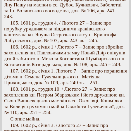
Яну Пащу на маєтки в сс. Дубоє, Куликович, Заболотці
та Ін. Волинського воєводства, док. № 106, арк. 241 –
243.
105. 1601 p., грудня 4. / Лютого 27 – Запис про
порубку урядником та підданими краківського
каштеляна кн. Януша Острозького лісу п. Криштофа
Лабунського, док. № 107, арк. 243 зв. – 245.
106. 1602 р., січня 1 / Лютого 7 – Запис про збройне
захоплення пп. Павловичами замку Новий Двір опікунів
дітей забитого п. Миколи Боговитина Шумбарського пп.
Боговитинів Козерадських, док. № 108, арк. 245 – 249.
107. 1602 p., січня 1. Лютого 7 – Запис про поранення
дітьми п. Семена Гуляльницького п. Матіяща
Прихоцького, док. № 109, арк. 249 зв. – 251.
108. 1601 p., грудня 10. / Лютого 27. – Запис про
захоплення кн. Петром Збаразьким і його дружиною кн.
Свою Вишневецькою маєтків в сс. Ожогівці, Кошм’яки
та Волиця і рухомого майна Галжбети Гулевичової, док.
№ 110, арк. 251 – 254.
Є опис майна.
109. 1602 p., січня 3. / Лютого 27 – Запис про