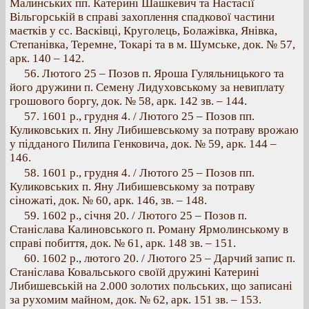
Малинських пп. Катерині Шашкевич та Настасії
Вільгорській в справі захоплення спадкової частини
маєтків у сс. Васківці, Круголець, Болажівка, Янівка,
Степанівка, Теремне, Токарі та в м. Шумське, док. № 57,
арк. 140 – 142.
56. Лютого 25 – Позов п. Яроша Гуляльницького та
його дружини п. Семену Лидуховському за невиплату
грошового боргу, док. № 58, арк. 142 зв. – 144.
57. 1601 p., грудня 4. / Лютого 25 – Позов пп.
Куликовських п. Яну Либишевському за потраву врожаю
у підданого Пилипа Генковича, док. № 59, арк. 144 –
146.
58. 1601 p., грудня 4. / Лютого 25 – Позов пп.
Куликовських п. Яну Либишевському за потраву
сіножаті, док. № 60, арк. 146, зв. – 148.
59. 1602 р., січня 20. / Лютого 25 – Позов п.
Станіслава Калиновського п. Роману Ярмолинському в
справі побиття, док. № 61, арк. 148 зв. – 151.
60. 1602 p., лютого 20. / Лютого 25 – Дарчий запис п.
Станіслава Ковальського своїй дружині Катерині
Либишевській на 2.000 золотих польських, що записані
за рухомим майном, док. № 62, арк. 151 зв. – 153.