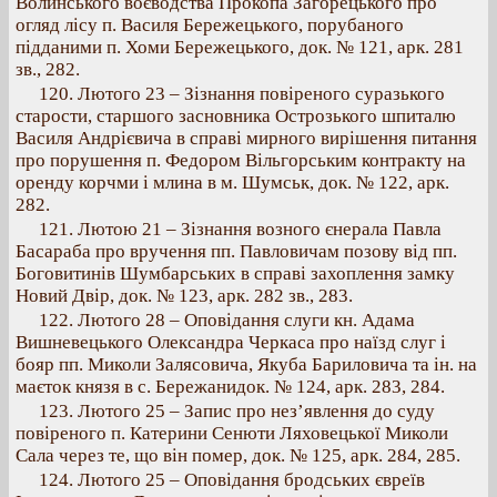
Волинського воєводства Прокопа Загорецького про
огляд лісу п. Василя Бережецького, порубаного
підданими п. Хоми Бережецького, док. № 121, арк. 281
зв., 282.
120. Лютого 23 – Зізнання повіреного суразького
старости, старшого засновника Острозького шпиталю
Василя Андрієвича в справі мирного вирішення питання
про порушення п. Федором Вільгорським контракту на
оренду корчми і млина в м. Шумськ, док. № 122, арк.
282.
121. Лютою 21 – Зізнання возного єнерала Павла
Басараба про вручення пп. Павловичам позову від пп.
Боговитинів Шумбарських в справі захоплення замку
Новий Двір, док. № 123, арк. 282 зв., 283.
122. Лютого 28 – Оповідання слуги кн. Адама
Вишневецького Олександра Черкаса про наїзд слуг і
бояр пп. Миколи Залясовича, Якуба Бариловича та ін. на
маєток князя в с. Бережанидок. № 124, арк. 283, 284.
123. Лютого 25 – Запис про нез’явлення до суду
повіреного п. Катерини Сенюти Ляховецької Миколи
Сала через те, що він помер, док. № 125, арк. 284, 285.
124. Лютого 25 – Оповідання бродських євреїв