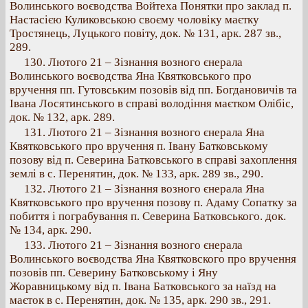
Волинського воєводства Войтеха Понятки про заклад п.
Настасією Куликовською своєму чоловіку маєтку
Тростянець, Луцького повіту, док. № 131, арк. 287 зв.,
289.
130. Лютого 21 – Зізнання возного єнерала
Волинського воєводства Яна Квятковського про
вручення пп. Гутовським позовів від пп. Богдановичів та
Івана Лосятинського в справі володіння маєтком Олібіс,
док. № 132, арк. 289.
131. Лютого 21 – Зізнання возного єнерала Яна
Квятковського про вручення п. Івану Батковському
позову від п. Северина Батковського в справі захоплення
землі в с. Перенятин, док. № 133, арк. 289 зв., 290.
132. Лютого 21 – Зізнання возного єнерала Яна
Квятковського про вручення позову п. Адаму Сопатку за
побиття і пограбування п. Северина Батковського. док.
№ 134, арк. 290.
133. Лютого 21 – Зізнання возного єнерала
Волинського воєводства Яна Квятковского про вручення
позовів пп. Северину Батковському і Яну
Жоравницькому від п. Івана Батковського за наїзд на
маєток в с. Перенятин, док. № 135, арк. 290 зв., 291.