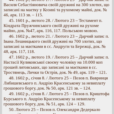
Василя Себастіяновича своїй дружині на 300 злотих, що
записані на маєтку у Козині та рухомому майні, док. №
46, арк. 113 зв. – 115.
45. 1601 p., лютого 28. / Лютого 23 – Тестамент п.
Кіндрата Пружчинського своїй дружині на рухоме
майно, док. №47, арк. 116, 117. Польською мовою.
46. 1602 p., лютого 21. / Лютого 23 – Дарчий запис п.
Івана Лешницького своїй дружині на 700 злотих, що
записані за маєтками в сс. Андруги та Бережці, док. №
48, арк. 117, 118.
47. 1602 p., лютого 19. / Лютого 25 – Дарчий запис п.
Настасії Куликовської своєму чоловіку на 10.000 коп
грошей литовських, що записані за маєтками в сс.
Тростянець, Лички та Острів, док. № 49, арк. 119 – 121.
48. 1602 p., січня 8. / Лютого 25 – Позов п. Вавринця
Либишевського п. Андрію Красенському за невиплату
грошового боргу, док. № 50, арк. 121 зв. – 124.
49. 1602 p., січня 8. / Лютого 25 – Позов п. Криштофа
Бурського п. Андрію Красенському за невиплату
грошового боргу, док. № 51, арк. 124 – 129.
50. Лютого 25 – Позов п. Олександри Дедеркало