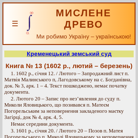
МИСЛЕНЕ
ДРЕВО
☰
Ми робимо Україну – українською!
Кременецький земський суд
Книга № 13 (1602 р., лютий – березень)
1. 1602 р., січня 12. / Лютого – Запродажний лист п.
Матвія Малинського п, Лагодовському на с. Богданівна,
док. № 3, арк. 1 – 4. Текст пошкоджено, немає початку
документа.
2. Лютого 20 – Запис про нез’явлення до суду п.
Миколи Яловицького, що позивався п. Матеєм
Погорельським за неповернення закладеного маєтку
Загірці, док № 4, арк. 4, 5.
Немає середини документа.
3. 1601 p., січня 20. / Лютого 20 – Позов п. Матея
Погорельського п. Миколі Яловицькому за неповернення