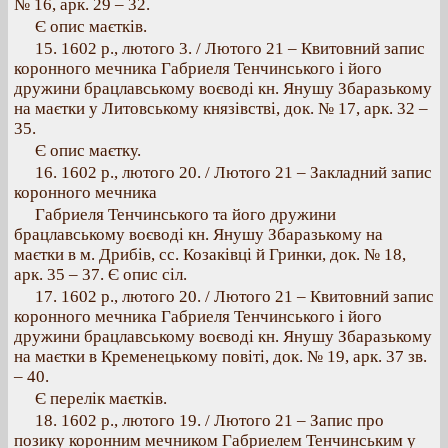
№ 16, арк. 29 – 32.
Є опис маєтків.
15. 1602 p., лютого 3. / Лютого 21 – Квитовний запис
коронного мечника Габриеля Тенчинського і його
дружини брацлавському воєводі кн. Янушу Збаразькому
на маєтки у Литовському князівстві, док. № 17, арк. 32 –
35.
Є опис маєтку.
16. 1602 p., лютого 20. / Лютого 21 – Закладний запис
коронного мечника
Габриеля Тенчинського та його дружини
брацлавському воєводі кн. Янушу Збаразькому на
маєтки в м. Дрибів, сс. Козаківці й Гринки, док. № 18,
арк. 35 – 37. Є опис сіл.
17. 1602 р., лютого 20. / Лютого 21 – Квитовний запис
коронного мечника Габриеля Тенчинського і його
дружини брацлавському воєводі кн. Янушу Збаразькому
на маєтки в Кременецькому повіті, док. № 19, арк. 37 зв.
– 40.
Є перелік маєтків.
18. 1602 p., лютого 19. / Лютого 21 – Запис про
позику коронним мечником Габриелем Тенчинським у