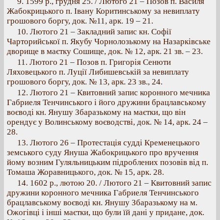
9. 1599 p., грудня 25. / Лютого 21 – Позов п. Василя
Жабокрицького п. Івану Коритинському за невиплату
грошового боргу, док. №11, арк. 19 – 21.
10. Лютого 21 – Закладний запис кн. Софії
Чарторийської п. Якубу Чорнолозькому на Назарківське
дворище в маєтку Сошище, док. № 12, арк. 21 зв. – 23.
11. Лютого 21 – Позов п. Григорія Сенюти
Ляховецького п. Луції Либишевській за невиплату
грошового боргу, док. № 13, арк. 23 зв., 24.
12. Лютого 21 – Квитовний запис коронного мечника
Габриеля Тенчинського і його дружини брацлавському
воєводі кн. Янушу Збаразькому на маєтки, що він
орендує у Волинському воєводстві, док. № 14, арк. 24 –
28.
13. Лютого 26 – Протестація судді Кременецького
земського суду Януша Жабокрицького про вручення
йому возним Гуляльницьким підроблених позовів від п.
Томаша Жоравницького, док. № 15, арк. 28.
14. 1602 р., лютою 20. / Лютого 21 – Квитовний запис
дружини коронного мечника Габриеля Тенчинського
брацлавському воєводі кн. Янушу Збаразькому на м.
Ожогівці і інші маєтки, що були їй дані у придане, док.