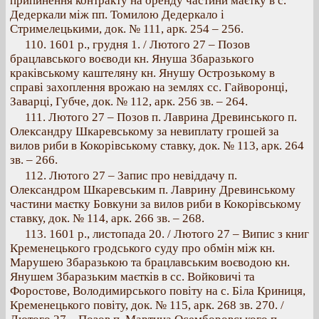
припинення контракту на оренду частини маєтку в с.
Дедеркали між пп. Томилою Дедеркало і
Стримелецькими, док. № 111, арк. 254 – 256.
110. 1601 p., грудня 1. / Лютого 27 – Позов
брацлавського воєводи кн. Януша Збаразького
краківському каштеляну кн. Янушу Острозькому в
справі захоплення врожаю на землях сс. Гайворонці,
Заварці, Губче, док. № 112, арк. 256 зв. – 264.
111. Лютого 27 – Позов п. Лаврина Древинського п.
Олександру Шкаревському за невиплату грошей за
вилов риби в Кокорівському ставку, док. № 113, арк. 264
зв. – 266.
112. Лютого 27 – Запис про невіддачу п.
Олександром Шкаревським п. Лаврину Древинському
частини маєтку Бовкуни за вилов риби в Кокорівському
ставку, док. № 114, арк. 266 зв. – 268.
113. 1601 p., листопада 20. / Лютого 27 – Випис з книг
Кременецького гродського суду про обмін між кн.
Марушею Збаразькою та брацлавським воєводою кн.
Янушем Збаразьким маєтків в сс. Войковичі та
Форостове, Володимирського повіту на с. Біла Криниця,
Кременецького повіту, док. № 115, арк. 268 зв. 270. /