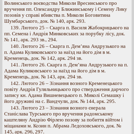
Волинського воєводства Миколи Вресинського про
вручення пп. Олександру Ближинському і Семену Лику
позовів у справі вбивства п. Миколи Боговитина
Шумбарського, док. № 140, арк. 293.
139. Лютого 25 – Скарга п. Василя Жабокрицького на
пп. Семена і Андрія Минковських за порубку лісу, док.
№ 141, арк. 293 зв., 294.
140. Лютого 26 – Скарга п. Дем’яна Андрузького на
п. Адама Куликовського за наїзд на його дім в м.
Кременець, док. № 142, арк. 294 зв.
141. Лютого 26. Скарга п. Дем’яна Андрузького на п.
Адама Куликовського за наїзд на його дім в м.
Кременець, док. № 143, арк. 294 зв.
142. Лютого 26 – Зізнання возного Кременецького
повіту Андрія Гуляльницького про ствердження дарчого
запису кн. Адама Вишневецького п. Миколі Семашку і
його дружині на с. Вандчули, док. № 144, арк. 295.
143. Лютого 23 – Зізнання возного єнерала
Станіслава Турського про вручення радомському
каштеляну Андрію Фірлею позову за побиття війтом і
міщанами м. Козин п. Абрама Ледоховського, док. №
145, арк. 296, 297.