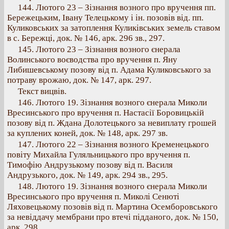
144. Лютого 23 – Зізнання возного про вручення пп.
Бережецьким, Івану Телецькому і ін. позовів від. пп.
Куликовських за затоплення Куликівських земель ставом
в с. Бережці, док. № 146, арк. 296 зв., 297.
145. Лютого 23 – Зізнання возного єнерала
Волинського воєводства про вручення п. Яну
Либишевському позову від п. Адама Куликовського за
потраву врожаю, док. № 147, арк. 297.
Текст вицвів.
146. Лютого 19. Зізнання возного єнерала Миколи
Вресинського про вручення п. Настасії Боровицькій
позову від п. Ждана Долотецького за невиплату грошей
за куплених коней, док. № 148, арк. 297 зв.
147. Лютого 22 – Зізнання возного Кременецького
повіту Михайла Гуляльницького про вручення п.
Тимофію Андрузькому позову від п. Василя
Андрузького, док. № 149, арк. 294 зв., 295.
148. Лютого 19. Зізнання возного єнерала Миколи
Вресинського про вручення п. Миколі Сенюті
Ляховецькому позовів від п. Мартина Осемборовського
за невіддачу мембрани про втечі підданого, док. № 150,
арк. 298.