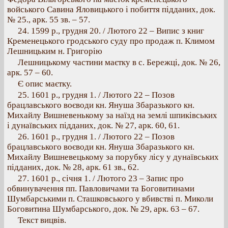
войського Савина Яловицького і побиття підданих, док.
№ 25., арк. 55 зв. – 57.
24. 1599 p., грудня 20. / Лютого 22 – Випис з книг
Кременецького гродського суду про продаж п. Климом
Лешницьким н. Григорію
Лешницькому частини маєтку в с. Бережці, док. № 26,
арк. 57 – 60.
Є опис маєтку.
25. 1601 p., грудня 1. / Лютого 22 – Позов
брацлавського воєводи кн. Януша Збаразького кн.
Михайлу Вишневенькому за наїзд на землі шпиківських
і дунаївських підданих, док. № 27, арк. 60, 61.
26. 1601 p., грудня 1. / Лютого 22 – Позов
брацлавського воєводи кн. Януша Збаразького кн.
Михайлу Вишневецькому за порубку лісу у дунаївських
підданих, док. № 28, арк. 61 зв., 62.
27. 1601 p., січня 1. / Лютого 23 – Запис про
обвинувачення пп. Павловичами та Боговитинами
Шумбарськими п. Сташковського у вбивстві п. Миколи
Боговитина Шумбарського, док. № 29, арк. 63 – 67.
Текст вицвів.