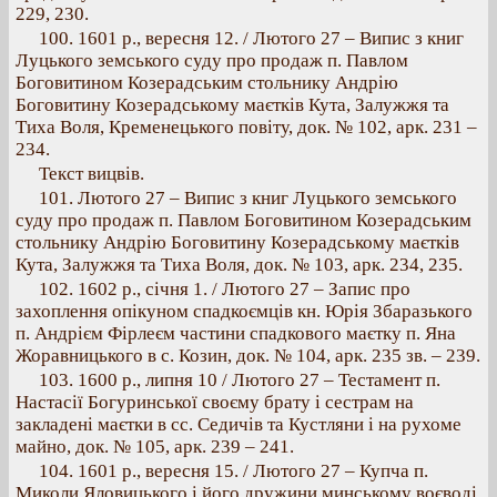
229, 230.
100. 1601 p., вересня 12. / Лютого 27 – Випис з книг
Луцького земського суду про продаж п. Павлом
Боговитином Козерадським стольнику Андрію
Боговитину Козерадському маєтків Кута, Залужжя та
Тиха Воля, Кременецького повіту, док. № 102, арк. 231 –
234.
Текст вицвів.
101. Лютого 27 – Випис з книг Луцького земського
суду про продаж п. Павлом Боговитином Козерадським
стольнику Андрію Боговитину Козерадському маєтків
Кута, Залужжя та Тиха Воля, док. № 103, арк. 234, 235.
102. 1602 p., січня 1. / Лютого 27 – Запис про
захоплення опікуном спадкоємців кн. Юрія Збаразького
п. Андрієм Фірлеєм частини спадкового маєтку п. Яна
Жоравницького в с. Козин, док. № 104, арк. 235 зв. – 239.
103. 1600 p., липня 10 / Лютого 27 – Тестамент п.
Настасії Богуринської своєму брату і сестрам на
закладені маєтки в сс. Седичів та Кустляни і на рухоме
майно, док. № 105, арк. 239 – 241.
104. 1601 p., вересня 15. / Лютого 27 – Купча п.
Миколи Яловицького і його дружини минському воєводі