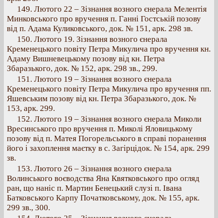
149. Лютого 22 – Зізнання возного єнерала Мелентія
Минковського про вручення п. Ганні Гостській позову
від п. Адама Куликовського, док. № 151, арк. 298 зв.
150. Лютого 19. Зізнання возного єнерала
Кременецького повіту Петра Микулича про вручення кн.
Адаму Вишневецькому позову від кн. Петра
Збаразького, док. № 152, арк. 298 зв., 299.
151. Лютого 19 – Зізнання возного єнерала
Кременецького повіту Петра Микулича про вручення пп.
Яшевським позову від кн. Петра Збаразького, док. №
153, арк. 299.
152. Лютого 19 – Зізнання возного єнерала Миколи
Вресинського про вручення п. Миколі Яловицькому
позову від п. Матея Погорельського в справі поранення
його і захоплення маєтку в с. Загірцідок. № 154, арк. 299
зв.
153. Лютого 26 – Зізнання возного єнерала
Волинського воєводства Яна Квятковського про огляд
ран, що наніс п. Мартин Бенецький слузі п. Івана
Батковського Карпу Початковському, док. № 155, арк.
299 зв., 300.