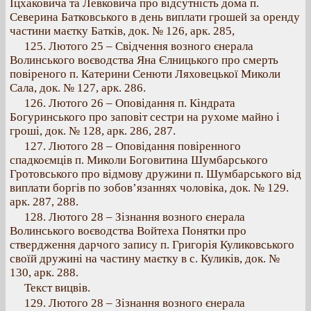
Іцхаковича та Левковича про відсутність дома п.
Северина Батковського в день виплати грошей за оренду
частини маєтку Батків, док. № 126, арк. 285,
125. Лютого 25 – Свідчення возного єнерала
Волинського воєводства Яна Єлницького про смерть
повіреного п. Катерини Сенюти Ляховецької Миколи
Сала, док. № 127, арк. 286.
126. Лютого 26 – Оповідання п. Кіндрата
Богуринського про заповіт сестри на рухоме майно і
гроші, док. № 128, арк. 286, 287.
127. Лютого 28 – Оповідання повіренного
спадкоємців п. Миколи Боговитина Шумбарського
Гротовського про відмову дружини п. Шумбарського від
виплати боргів по зобов’язаннях чоловіка, док. № 129.
арк. 287, 288.
128. Лютого 28 – Зізнання возного єнерала
Волинського воєводства Войтеха Понятки про
ствердження дарчого запису п. Григорія Куликовського
своїй дружині на частину маєтку в с. Куликів, док. №
130, арк. 288.
Текст вицвів.
129. Лютого 28 – Зізнання возного єнерала