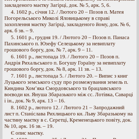
закладеного маєтку Загірці, док. № 5, арк. 5, 6.
4. 1602 р., січня 12. / Лютого 20 – Позов п. Матея
Погорельського Миколі Яловицькому в справі
захоплення маєтку Загірці, закладеного йому, док. № 6,
арк. б зв. – 9.
5. 1601 p., грудня 19. / Лютого 20 – Позов п. Панаса
Пахинського п. Юзефу Селецькому за невиплату
грошового боргу, док. № 7, арк. 9 – 11.
6. 1601 p., листопада 19. / Лютого 20 – Позов п.
Андрія Рихальського п. Богушу Гораїну за невиплату
грошового боргу, док. № 8, арк. 11 зв. – 13.
7. 1601 p., листопада 5. / Лютого 20. – Випис з книг
Луцького земського суду про розмежування земель п.
Киндина Хом’яка Смордовського та брацлавського
воєводи кн. Януша Збаразького між сс. Лотівка, Саварці
і ін., док. № 9, арк. 13 – 16.
8. 1602 p., лютого 12. / Лютого 21 – Запродажний
лист п. Станіслава Рихлицького кн. Льву Збаразькому на
частину маєтку в с. Серетці, Кременецького повіту, док.
№ 10, арк. 16 зв. – 19.
Є опис маєтку.