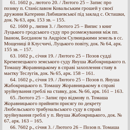
61. 1602 p., лютого 20. / Лютого 25 – Запис про
позику п. Станіславом Ковальським грошей у своєї
дружини Катерини Либишевської під заклад с. Осташки,
док. № 63, арк. 153 зв. – 155.
62. 1600 р., липня 3. / Лютого 25 – Випис з книг
Луцького гродського суду про розмежування між пп.
Іваном, Богданом та Андрієм Сулмицькими земель в сс.
Мощениці й Клусчичі, Луцького повіту, док. № 64, арк.
155 зв. – 157.
63. 1602 p., січня 19. / Лютого 25 – Позов судді
Кременецького земського суду Януша Жабокрицького п.
Томашу Жоравницькому в справі захоплення ставу в
маєтку Теслугів, док. № 65, арк. 158 – 161.
64. 1602 р., січня 19. / Лютого 25 – Позов п. Януша
Жабокрицького п. Томашу Жоравницькому в справі
зруйнування греблі на ставку, док. № 66, арк. 161 – 163.
65. Лютого 25 – Запис про відмову п. Томаша
Жоравницького прийняти присягу по декрету
Любельського трибунальського суду в справі
зруйнування греблі у п. Януша Жабокрицького, док. №
67, арк. 163 – 165.
66. 7602 p., січня 3. / Лютого 26 – Позов п. Томаша