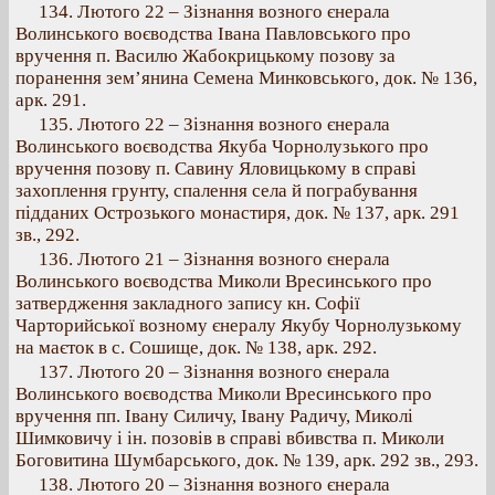
134. Лютого 22 – Зізнання возного єнерала
Волинського воєводства Івана Павловського про
вручення п. Василю Жабокрицькому позову за
поранення зем’янина Семена Минковського, док. № 136,
арк. 291.
135. Лютого 22 – Зізнання возного єнерала
Волинського воєводства Якуба Чорнолузького про
вручення позову п. Савину Яловицькому в справі
захоплення грунту, спалення села й пограбування
підданих Острозького монастиря, док. № 137, арк. 291
зв., 292.
136. Лютого 21 – Зізнання возного єнерала
Волинського воєводства Миколи Вресинського про
затвердження закладного запису кн. Софії
Чарторийської возному єнералу Якубу Чорнолузькому
на маєток в с. Сошище, док. № 138, арк. 292.
137. Лютого 20 – Зізнання возного єнерала
Волинського воєводства Миколи Вресинського про
вручення пп. Івану Силичу, Івану Радичу, Миколі
Шимковичу і ін. позовів в справі вбивства п. Миколи
Боговитина Шумбарського, док. № 139, арк. 292 зв., 293.
138. Лютого 20 – Зізнання возного єнерала