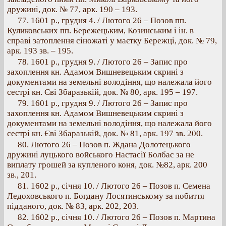
дружині, док. № 77, арк. 190 – 193.
77. 1601 p., грудня 4. / Лютого 26 – Позов пп.
Куликовських пп. Бережецьким, Козинським і ін. в
справі затоплення сіножаті у маєтку Бережці, док. № 79,
арк. 193 зв. – 195.
78. 1601 p., грудня 9. / Лютого 26 – Запис про
захоплення кн. Адамом Вишневецьким скрині з
документами на земельні володіння, що належала його
сестрі кн. Єві Збаразькій, док. № 80, арк. 195 – 197.
79. 1601 p., грудня 9. / Лютого 26 – Запис про
захоплення кн. Адамом Вишневецьким скрині з
документами на земельні володіння, що належала його
сестрі кн. Єві Збаразькій, док. № 81, арк. 197 зв. 200.
80. Лютого 26 – Позов п. Ждана Долотецького
дружині луцького войського Настасії Болбас за не
виплату грошей за купленого коня, док. №82, арк. 200
зв., 201.
81. 1602 р., січня 10. / Лютого 26 – Позов п. Семена
Ледоховського п. Богдану Лосятинському за побиття
підданого, док. № 83, арк. 202, 203.
82. 1602 p., січня 10. / Лютого 26 – Позов п. Мартина