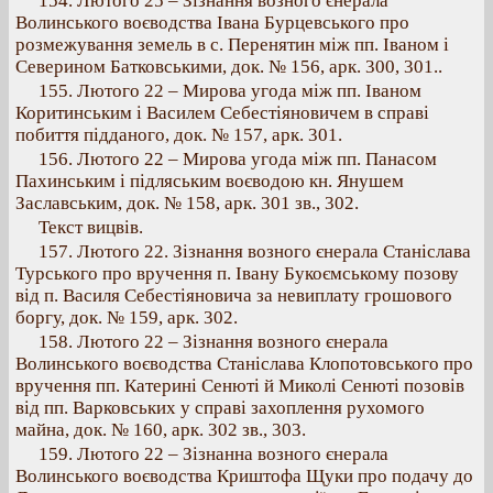
154. Лютого 25 – Зізнання возного єнерала
Волинського воєводства Івана Бурцевського про
розмежування земель в с. Перенятин між пп. Іваном і
Северином Батковськими, док. № 156, арк. 300, 301..
155. Лютого 22 – Мирова угода між пп. Іваном
Коритинським і Василем Себестіяновичем в справі
побиття підданого, док. № 157, арк. 301.
156. Лютого 22 – Мирова угода між пп. Панасом
Пахинським і підляським воєводою кн. Янушем
Заславським, док. № 158, арк. 301 зв., 302.
Текст вицвів.
157. Лютого 22. Зізнання возного єнерала Станіслава
Турського про вручення п. Івану Букоємському позову
від п. Василя Себестіяновича за невиплату грошового
боргу, док. № 159, арк. 302.
158. Лютого 22 – Зізнання возного єнерала
Волинського воєводства Станіслава Клопотовського про
вручення пп. Катерині Сенюті й Миколі Сенюті позовів
від пп. Варковських у справі захоплення рухомого
майна, док. № 160, арк. 302 зв., 303.
159. Лютого 22 – Зізнанна возного єнерала
Волинського воєводства Криштофа Щуки про подачу до