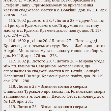
Лютого 27 – Позов п. Мартина Осемборовського п.
Стефану Лащу Стримелецькому за привласнення
частини спадкового маєтку в с. Вовківці, док. № 116, арк.
270 зв. – 274.
115. 1602 p., лютого 23. / Лютого 28 – Дарчий запис
п. Григорія Куликовського своїй дружині на частину
маєтку в с. Куликів, Кременецького повіту, док. № 117,
арк. 274 – 276.
116. 1602 p., січня 20. / Лютого 27 – Позов судді
Кременецького земського суду Януша Жабокрицького п.
Андрію Минковському за невиплату грошового боргу,
док. № 118, арк. 276 зв. – 278.
117. 1602 p., лютого 28. / Лютого 28 – Мирова угода
між пп. Іваном та Северином Батковськими, що
сперечалися за спадкові маєтки в сс. Батків, Башарів,
Перенятин і Волиця, Кременецького повіту, док. № 119,
арк. 278 – 280.
118. Лютого 28 – Зізнання возного єнерала
Станіслава Турського про заклад пп. Козинським дворів
з підданими в м. Козині п. Василю Себастіяновичу, док.
№ 120, арк. 281.
119. Лютого 23 – Зізнання возного єнерала