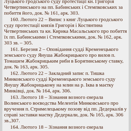
Луцького гродського суду протестації кн. Григорія
Четвертинського на пп. Бабинських і Стемпковських за
побиття його, док. № 161, арк. 303.
160. Лютого 22 – Випис з книг Луцького гродського
суду протестації князів Григорія і Костянтина
Четвертинських та кн. Кирика Масальського про побиття
їх пп. Бабинськими і Стемпковськими, док. № 162, арк.
303 зв. – 305.
161. Березня 2 – Оповідання судді Кременецького
земського суду Януша Жабокрицького про вилов п.
Томашем Жабокрицьким риби в Борятинському ставку,
док. № 163, арк. 305.
162. Лютого 22 – Закладний запис п. Тишка
Минковського судді Кременецького земського суду
Янушу Жабокрицькому на млин на р. Іква в маєтку
Минківці, док. № 164, арк. 306.
163. Лютого 18 – Зізнання возного єнерала
Волинського воєводства Мелентія Минковського про
вручення п. Стримелецькому позову від пп. Дедеркалів у
справі заставки маєтку Дедеркали, док. № 165, арк. 306
зв.,307.
164. Лютого 18 – Зізнання возного єнерала