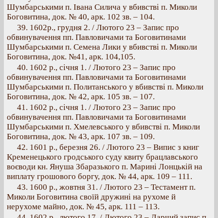
Шумбарськими п. Івана Силича у вбивстві п. Миколи
Боговитина, док. № 40, арк. 102 зв. – 104.
39. 1602р., грудня 2. / Лютого 23 – Запис про
обвинувачення пп. Павловичами та Боговитинами
Шумбарськими п. Семена Лики у вбивстві п. Миколи
Боговитина, док. №41, арк. 104,105.
40. 1602 р., січня 1. / Лютого 23 – Запис про
обвинувачення пп. Павловичами та Боговитинами
Шумбарськими п. Политанського у вбивстві п. Миколи
Боговитина, док. № 42, арк. 105 зв. – 107.
41. 1602 р., січня 1. / Лютого 23 – Запис про
обвинувачення пп. Павловичами та Боговитинами
Шумбарськими п. Хмелевського у вбивстві п. Миколи
Боговитина, док. № 43, арк. 107 зв. – 109.
42. 1601 р., березня 26. / Лютого 23 – Випис з книг
Кременецького гродського суду квиту брацлавського
воєводи кн. Януша Збаразького п. Марині Лонцькій на
виплату грошового боргу, док. № 44, арк. 109 – 111.
43. 1600 р., жовтня 31. / Лютого 23 – Тестамент п.
Миколи Боговитина своїй дружині на рухоме й
нерухоме майно, док. № 45, арк. 111 – 113.
44. 1602 р., лютого 17. / Лютого 23 – Дарчий запис п.