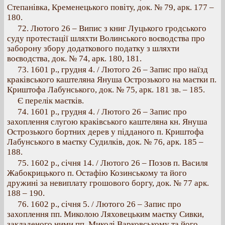
Степанівка, Кременецького повіту, док. № 79, арк. 177 –
180.
72. Лютого 26 – Випис з книг Луцького гродського
суду протестації шляхти Волинського воєводства про
заборону збору додаткового податку з шляхти
воєводства, док. № 74, арк. 180, 181.
73. 1601 p., грудня 4. / Лютого 26 – Запис про наїзд
краківського каштеляна Януша Острозького на маєтки п.
Криштофа Лабунського, док. № 75, арк. 181 зв. – 185.
Є перелік маєтків.
74. 1601 p., грудня 4. / Лютого 26 – Запис про
захоплення слугою краківського каштеляна кн. Януша
Острозького бортних дерев у підданого п. Криштофа
Лабунського в маєтку Судилків, док. № 76, арк. 185 –
188.
75. 1602 p., січня 14. / Лютого 26 – Позов п. Василя
Жабокрицького п. Остафію Козинському та його
дружині за невиплату грошового боргу, док. № 77 арк.
188 – 190.
76. 1602 p., січня 5. / Лютого 26 – Запис про
захоплення пп. Миколою Ляховецьким маєтку Сивки,
закладеного ними пп. Миколі Варковському та його