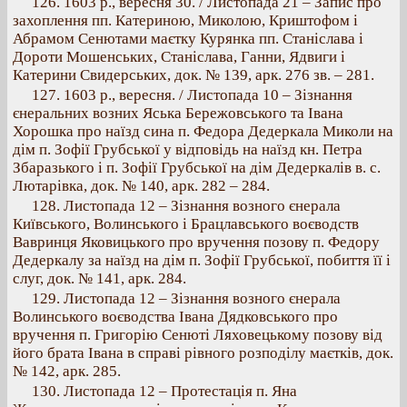
126. 1603 p., вересня 30. / Листопада 21 – Запис про
захоплення пп. Катериною, Миколою, Криштофом і
Абрамом Сенютами маєтку Курянка пп. Станіслава і
Дороти Мошенських, Станіслава, Ганни, Ядвиги і
Катерини Свидерських, док. № 139, арк. 276 зв. – 281.
127. 1603 p., вересня. / Листопада 10 – Зізнання
єнеральних возних Яська Бережовського та Івана
Хорошка про наїзд сина п. Федора Дедеркала Миколи на
дім п. Зофії Грубської у відповідь на наїзд кн. Петра
Збаразького і п. Зофії Грубської на дім Дедеркалів в. с.
Лютарівка, док. № 140, арк. 282 – 284.
128. Листопада 12 – Зізнання возного єнерала
Київського, Волинського і Брацлавського воєводств
Вавринця Яковицького про вручення позову п. Федору
Дедеркалу за наїзд на дім п. Зофії Грубської, побиття її і
слуг, док. № 141, арк. 284.
129. Листопада 12 – Зізнання возного єнерала
Волинського воєводства Івана Дядковського про
вручення п. Григорію Сенюті Ляховецькому позову від
його брата Івана в справі рівного розподілу маєтків, док.
№ 142, арк. 285.
130. Листопада 12 – Протестація п. Яна