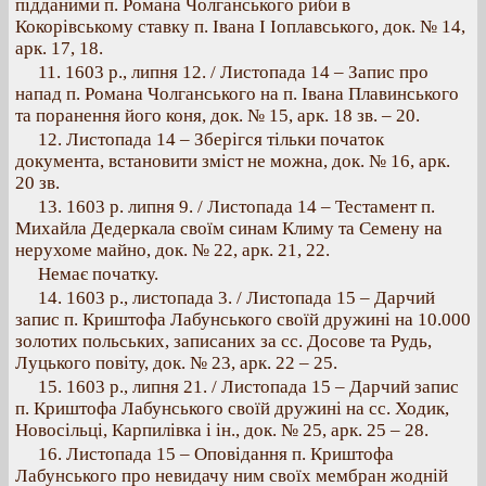
підданими п. Романа Чолганського риби в
Кокорівському ставку п. Івана I Іоплавського, док. № 14,
арк. 17, 18.
11. 1603 p., липня 12. / Листопада 14 – Запис про
напад п. Романа Чолганського на п. Івана Плавинського
та поранення його коня, док. № 15, арк. 18 зв. – 20.
12. Листопада 14 – Зберігся тільки початок
документа, встановити зміст не можна, док. № 16, арк.
20 зв.
13. 1603 р. липня 9. / Листопада 14 – Тестамент п.
Михайла Дедеркала своїм синам Климу та Семену на
нерухоме майно, док. № 22, арк. 21, 22.
Немає початку.
14. 1603 p., листопада 3. / Листопада 15 – Дарчий
запис п. Криштофа Лабунського своїй дружині на 10.000
золотих польських, записаних за сс. Досове та Рудь,
Луцького повіту, док. № 23, арк. 22 – 25.
15. 1603 p., липня 21. / Листопада 15 – Дарчий запис
п. Криштофа Лабунського своїй дружині на сс. Ходик,
Новосільці, Карпилівка і ін., док. № 25, арк. 25 – 28.
16. Листопада 15 – Оповідання п. Криштофа
Лабунського про невидачу ним своїх мембран жодній