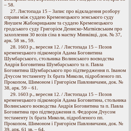
– 58.
27. Листопада 15 – Запис про відкладення розбору
справи між суддею Кременецького земського суду
Янушем Жабокрицьким та суддею Кременецького
гродського суду Григорієм Дениско-Матвієвським про
захоплення 30 возів сіна в маєтку Минківці, док. № 37,
арк. 58 зв., 59.
28. 1603 p., вересня 12. / Листопада 15 – Позов
кременецького підкоморія Адама Боговитина
Шумбарського, стольника Волинського воєводства
Андрія Боговитина Шумбарського та п. Павла
Боговитина Шумбарського про підтвердження п. Іваном
Дчусом тестаменту Ix брата Миколи, підробленого пп.
Прокопом, Шимоном і Григорієм Павловичами, док. №
38, арк. 59 – 61.
29. 1603 p., вересня 12. / Листопада 15 – Позов
кременецького підкоморія Адама Боговитина, стольника
Волинського воєводства Андрія Боговитина та п. Павла
Боговитина про підтвердження п. Федором Дчусом
тестаменту їх брата Миколи, підробленого пп.
Прокопом, Шимоном і Григорієм Павловичами, док. №
39, арк. 61 зв. – 64.