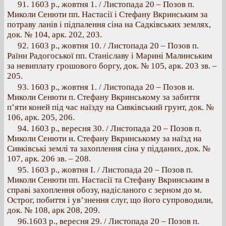
91. 1603 p., жовтня 1. / Листопада 20 – Позов п.
Миколи Сенюти пп. Настасії і Стефану Вкринським за
потраву ланів і підпалення сіна на Садківських землях,
док. № 104, арк. 202, 203.
92. 1603 p., жовтня 10. / Листопада 20 – Позов п.
Раїни Радогоської пп. Станіславу і Марині Малинським
за невиплату грошового боргу, док. № 105, арк. 203 зв. –
205.
93. 1603 p., жовтня 1. / Листопада 20 – Позов и.
Миколи Сенюти п. Стефану Вкринському за забиття
п’яти коней під час наїзду на Сивківський грунт, док. №
106, арк. 205, 206.
94. 1603 p., вересня 30. / Листопада 20 – Позов п.
Миколи Сенюти и. Стефану Вкринському за наїзд на
Сивківські землі та захоплення сіна у підданих, док. №
107, арк. 206 зв. – 208.
95. 1603 p., жовтня І. / Листопада 20 – Позов п.
Миколи Сенюти пп. Настасії та Стефану Вкринським в
справі захоплення обозу, надісланого с зерном до м.
Острог, побиття і ув’знення слуг, що його супроводили,
док. № 108, арк 208, 209.
96.1603 p., вересня 29. / Листопада 20 – Позов п.