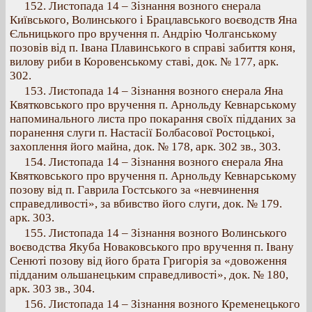
152. Листопада 14 – Зізнання возного єнерала
Київського, Волинського і Брацлавського воєводств Яна
Єльницького про вручення п. Андрію Чолганському
позовів від п. Івана Плавинського в справі забиття коня,
вилову риби в Коровенському ставі, док. № 177, арк.
302.
153. Листопада 14 – Зізнання возного єнерала Яна
Квятковського про вручення п. Арнольду Кевнарському
напоминального листа про покарання своїх підданих за
поранення слуги п. Настасії Болбасової Ростоцькоі,
захоплення його майна, док. № 178, арк. 302 зв., 303.
154. Листопада 14 – Зізнання возного єнерала Яна
Квятковського про вручення п. Арнольду Кевнарському
позову від п. Гаврила Гостського за «невчинення
справедливості», за вбивство його слуги, док. № 179.
арк. 303.
155. Листопада 14 – Зізнання возного Волинського
воєводства Якуба Новаковського про вручення п. Івану
Сенюті позову від його брата Григорія за «довоження
підданим ольшанецьким справедливості», док. № 180,
арк. 303 зв., 304.
156. Листопада 14 – Зізнання возного Кременецького