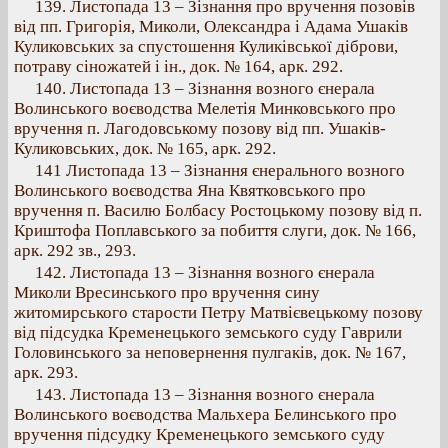
139. Листопада 13 – Зізнання про вручення позовів
від пп. Григорія, Миколи, Олександра і Адама Ушаків
Куликовських за спустошення Куликівської діброви,
потраву сіножатей і ін., док. № 164, арк. 292.
140. Листопада 13 – Зізнання возного єнерала
Волинського воєводства Мелетія Минковського про
вручення п. Лагодовському позову від пп. Ушаків-
Куликовських, док. № 165, арк. 292.
141 Листопада 13 – Зізнання єнерального возного
Волинського воєводства Яна Квятковського про
вручення п. Василю Болбасу Ростоцькому позову від п.
Криштофа Поплавського за побиття слуги, док. № 166,
арк. 292 зв., 293.
142. Листопада 13 – Зізнання возного єнерала
Миколи Вресинського про вручення сину
житомирського старости Петру Матвієвецькому позову
від підсудка Кременецького земського суду Гаврили
Головинського за неповернення пулгаків, док. № 167,
арк. 293.
143. Листопада 13 – Зізнання возного єнерала
Волинського воєводства Мальхера Белинського про
вручення підсудку Кременецького земського суду