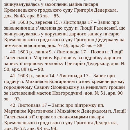
звинувачувалась у захопленні майна писаря
Кременецького гродського суду Григорія Дедеркала,
док. № 48, арк. 83 зв. – 85.
39. 1603 p., вересня 15. / Листопада 17 – Запис про
звільнення від з’явлення до суду п. Люції Галенської, що
звинувачувалась у порушенні дарчого запису писарю
Кременецького гродського суду Григорію Дедеркалу на
земельні володіння, док. № 49, арк. 85 зв. – 88.
40. 1603 р., липня 9. / Листопада 17 – Позов н. Люції
Галенської п. Мартину Кратовичу за підробку дарчого
запису її першому чоловіку Григорію Дедеркалу, док. №
50, арк. 88 зв. – 90.
41. 1603 p., липня 14. / Листопада 17 – Запис про
подачу п. Михайлом Болгариним позову кременецькому
городничому Савину Яловицькому за невиплату грошей
за заставлений маєток Новгородчичі, док. № 51, арк. 90
зв. – 93.
42. Листопада 17 – Запис про підтримку пп.
Мартином Кратовичем і Михайлом Дедеркалом п. Люції
Галенської в її справах з спадкоємцями писаря
Кременецького гродського суду Григорія Дедеркала,
док. № 52, арк. 93 зв., 94.