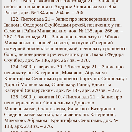
121. 1603 p., жовтня 20. Листопада 21 – Запис про
побиття і поранення п. Андрієм Чолганським п. Яна
Рогаля, док. № 134 арк. 264 зв. – 266.
122. Листопада 21 – Запис про неповернення пп.
Іваном і Федором Скуйбедами речей, позичених у пп.
Семена і Раїни Минковських, док. № 135, арк. 266 зв. –
267. / Листопада 21 – Запис про невиплату п. Раїною
Минковською грошей за вола, що купив її перший
померлий чоловік Іляшновицький, невиплату грошового
боргу, неповернення речей, взятих у пп. Івана і Федора
Скуйбед, док. № 136, арк. 267 зв. – 270.
124. 1603 p., вересня 30. / Листопада 21 – Запис про
невиплату пп. Катериною, Миколою, Абрамом і
Криштофом Сенютами грошового боргу пп. Станіславу і
Дороті Мошенським, Станіславу, Ганні, Ядвизі та
Катерині Свидерським, док. № 137, арк. 270 зв. – 273.
125. 1603 p., жовтня 10. / Листопада 21 – Запис про
неповернення пп. Станіславом і Доротою
Мошенськими, Станіславом, Ядвигою і Катериною
Свидерськими маєтків, заставлених пп. Катериною,
Миколою, Абрамом і Криштофом Сенютами, док. №
138, арк. 273 зв. – 276.