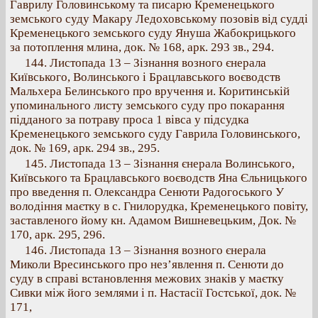
Гаврилу Головинському та писарю Кременецького
земського суду Макару Ледоховському позовів від судді
Кременецького земського суду Януша Жабокрицького
за потоплення млина, док. № 168, арк. 293 зв., 294.
144. Листопада 13 – Зізнання возного єнерала
Київського, Волинського і Брацлавського воєводств
Мальхера Белинського про вручення и. Коритинській
упоминального листу земського суду про покарання
підданого за потраву проса 1 вівса у підсудка
Кременецького земського суду Гаврила Головинського,
док. № 169, арк. 294 зв., 295.
145. Листопада 13 – Зізнання єнерала Волинського,
Київського та Брацлавського воєводств Яна Єльницького
про введення п. Олександра Сенюти Радогоського У
володіння маєтку в с. Гнилорудка, Кременецького повіту,
заставленого йому кн. Адамом Вишневецьким, Док. №
170, арк. 295, 296.
146. Листопада 13 – Зізнання возного єнерала
Миколи Вресинського про нез’явлення п. Сенюти до
суду в справі встановлення межових знаків у маєтку
Сивки між його землями і п. Настасії Гостської, док. №
171,