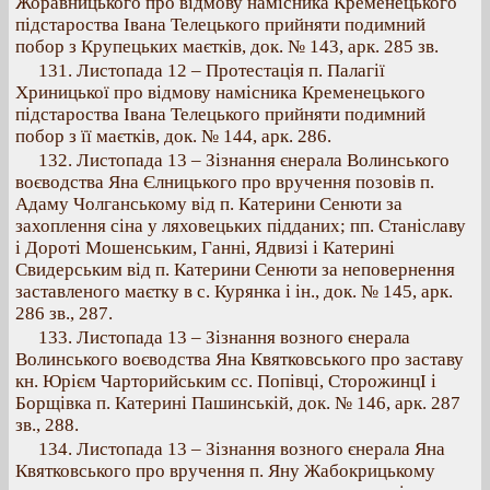
Жоравницького про відмову намісника Кременецького
підстароства Івана Телецького прийняти подимний
побор з Крупецьких маєтків, док. № 143, арк. 285 зв.
131. Листопада 12 – Протестація п. Палагії
Хриницької про відмову намісника Кременецького
підстароства Івана Телецького прийняти подимний
побор з її маєтків, док. № 144, арк. 286.
132. Листопада 13 – Зізнання єнерала Волинського
воєводства Яна Єлницького про вручення позовів п.
Адаму Чолганському від п. Катерини Сенюти за
захоплення сіна у ляховецьких підданих; пп. Станіславу
і Дороті Мошенським, Ганні, Ядвизі і Катерині
Свидерським від п. Катерини Сенюти за неповернення
заставленого маєтку в с. Курянка і ін., док. № 145, арк.
286 зв., 287.
133. Листопада 13 – Зізнання возного єнерала
Волинського воєводства Яна Квятковського про заставу
кн. Юрієм Чарторийським сс. Попівці, СторожинцІ і
Борщівка п. Катерині Пашинській, док. № 146, арк. 287
зв., 288.
134. Листопада 13 – Зізнання возного єнерала Яна
Квятковського про вручення п. Яну Жабокрицькому