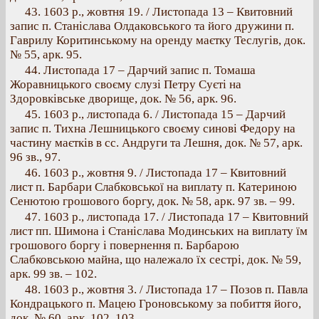
43. 1603 p., жовтня 19. / Листопада 13 – Квитовний
запис п. Станіслава Олдаковського та його дружини п.
Гаврилу Коритинському на оренду маєтку Теслугів, док.
№ 55, арк. 95.
44. Листопада 17 – Дарчий запис п. Томаша
Жоравницького своєму слузі Петру Суєті на
Здоровківське дворище, док. № 56, арк. 96.
45. 1603 p., листопада 6. / Листопада 15 – Дарчий
запис п. Тихна Лешницького своєму синові Федору на
частину маєтків в сс. Андруги та Лешня, док. № 57, арк.
96 зв., 97.
46. 1603 p., жовтня 9. / Листопада 17 – Квитовний
лист п. Барбари Слабковської на виплату п. Катериною
Сенютою грошового боргу, док. № 58, арк. 97 зв. – 99.
47. 1603 p., листопада 17. / Листопада 17 – Квитовний
лист пп. Шимона і Станіслава Модинських на виплату їм
грошового боргу і повернення п. Барбарою
Слабковською майна, що належало їх сестрі, док. № 59,
арк. 99 зв. – 102.
48. 1603 p., жовтня 3. / Листопада 17 – Позов п. Павла
Кондрацького п. Мацею Гроновському за побиття його,
док. № 60, арк. 102, 103.