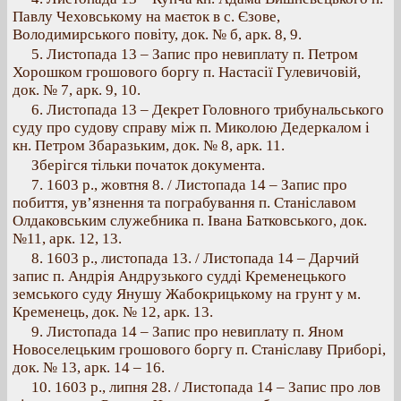
Павлу Чеховському на маєток в с. Єзове,
Володимирського повіту, док. № б, арк. 8, 9.
5. Листопада 13 – Запис про невиплату п. Петром
Хорошком грошового боргу п. Настасії Гулевичовій,
док. № 7, арк. 9, 10.
6. Листопада 13 – Декрет Головного трибунальського
суду про судову справу між п. Миколою Дедеркалом і
кн. Петром Збаразьким, док. № 8, арк. 11.
Зберігся тільки початок документа.
7. 1603 p., жовтня 8. / Листопада 14 – Запис про
побиття, ув’язнення та пограбування п. Станіславом
Олдаковським служебника п. Івана Батковського, док.
№11, арк. 12, 13.
8. 1603 p., листопада 13. / Листопада 14 – Дарчий
запис п. Андрія Андрузького судді Кременецького
земського суду Янушу Жабокрицькому на грунт у м.
Кременець, док. № 12, арк. 13.
9. Листопада 14 – Запис про невиплату п. Яном
Новоселецьким грошового боргу п. Станіславу Приборі,
док. № 13, арк. 14 – 16.
10. 1603 p., липня 28. / Листопада 14 – Запис про лов