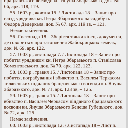
брацлавського воєводи кн. Януша Збаразького, док. №
66, арк. 118, 119.
55. 1603 p., жовтня 15. / Листопада 18 – Запис про
наїзд урядника кн. Петра Збаразького на садибу п.
Федора Дедеркала, док. № 67, арк. 119 зв. – 121.
Немає закінчення.
56. Листопада 18 – Зберігся тільки кінець документа,
де говориться про затоплення Жабокрицьких земель,
док. № 69, арк. 122.
57. 1603 p., листопада 7. / Листопада 18 – Запис про
побиття урядником кн. Петра Збаразького п. Станіслава
Хоментовського, док. № 70, арк. 122, 123.
58. 1603 p., травня 15. / Листопада 18 – Запис про
побиття, пограбування і вбивство п. Василем Черкасом
тилявецьких підданих брацлавського воєводи кн. Януша
Збаразького, док. № 71, арк. 123 зв, – 125.
59. 1603 p., травня 15. / Листопада 18 – Запис про
вбивство п. Василем Черкасом підданого брацлавського
воєводи кн. Януша Збаразького Бенеша Губецького, док.
№ 72, арк. 125.
Немає закінчення.
60. 1603 p., листопада 12. / Листопада 18 – Лист п.