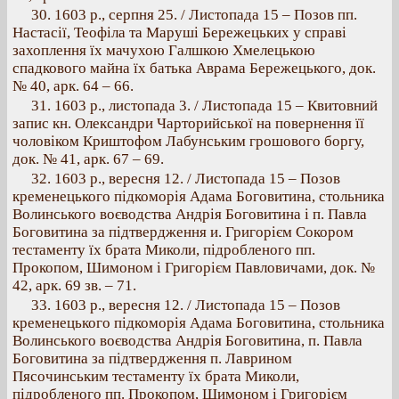
30. 1603 p., серпня 25. / Листопада 15 – Позов пп.
Настасії, Теофіла та Маруші Бережецьких у справі
захоплення їх мачухою Галшкою Хмелецькою
спадкового майна їх батька Аврама Бережецького, док.
№ 40, арк. 64 – 66.
31. 1603 p., листопада 3. / Листопада 15 – Квитовний
запис кн. Олександри Чарторийської на повернення її
чоловіком Криштофом Лабунським грошового боргу,
док. № 41, арк. 67 – 69.
32. 1603 p., вересня 12. / Листопада 15 – Позов
кременецького підкоморія Адама Боговитина, стольника
Волинського воєводства Андрія Боговитина і п. Павла
Боговитина за підтвердження и. Григорієм Сокором
тестаменту їх брата Миколи, підробленого пп.
Прокопом, Шимоном і Григорієм Павловичами, док. №
42, арк. 69 зв. – 71.
33. 1603 p., вересня 12. / Листопада 15 – Позов
кременецького підкоморія Адама Боговитина, стольника
Волинського воєводства Андрія Боговитина, п. Павла
Боговитина за підтвердження п. Лаврином
Пясочинським тестаменту їх брата Миколи,
підробленого пп. Прокопом, Шимоном і Григорієм