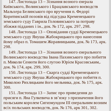
147. Листопада 13 – Зізнання возного єнерала
Київського, Волинського і Брацлавського воєводств
Мальхера Белинського про вручення п. Федорі
Коритинській позовів від підсудка Кременецького
земського суду Гаврила Головинського за потраву
збіжжя підданих і ін., док. № 172, арк. 297, 298.
148. Листопада 13 – Оповідання судді Кременецького
земського суду Януша Жабокрицького про нанесення
йому образ п. Томашем Жоравницьким, док. № 173, арк.
298.
149. Листопада 13 – Зізнання возного єнерального
Волинського воєводства Івана Пахинського про побиття
п. Миколи Сенюти його слугою Юрієм Красовським,.
док. № 174, арк. 299, 300.
150. Листопада 13 – Скарга судді Кременецького
земського суду Януша Жабокрицького про побиття п.
Миколою Рихлицьким його мельника, док. № 175, арк.
300.
151. Листопада 13 – Запис про приведення до
присяги п. Яна Гулкевича в зв’язку з призначення його
польським королем Сигизмундом III єнеральним возним
всіх польських воєводств, док. № 176, арк 301, 302.