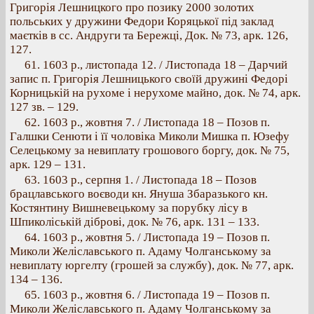
Григорія Лешницкого про позику 2000 золотих
польських у дружини Федори Коряцької під заклад
маєтків в сс. Андруги та Бережці, Док. № 73, арк. 126,
127.
61. 1603 p., листопада 12. / Листопада 18 – Дарчий
запис п. Григорія Лешницького своїй дружині Федорі
Корницькій на рухоме і нерухоме майно, док. № 74, арк.
127 зв. – 129.
62. 1603 p., жовтня 7. / Листопада 18 – Позов п.
Галшки Сенюти і її чоловіка Миколи Мишка п. Юзефу
Селецькому за невиплату грошового боргу, док. № 75,
арк. 129 – 131.
63. 1603 p., серпня 1. / Листопада 18 – Позов
брацлавського воєводи кн. Януша Збаразького кн.
Костянтину Вишневецькому за порубку лісу в
Шпиколіській діброві, док. № 76, арк. 131 – 133.
64. 1603 p., жовтня 5. / Листопада 19 – Позов п.
Миколи Желіславського п. Адаму Чолганському за
невиплату юргелту (грошей за службу), док. № 77, арк.
134 – 136.
65. 1603 p., жовтня 6. / Листопада 19 – Позов п.
Миколи Желіславського п. Адаму Чолганському за