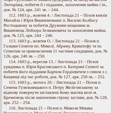
Лютарівці, побиття її і підданих, захоплення майна і ін.,
док. № 124, арк. 241 зв. – 244.
112. 1603 p., жовтня 4. / Листопада 21 – Позов князів
Михайла і Юрія Вишневеньких п. Василю Болбасу
Ростоцькому за побиття Дружини міщанина м.
Вишневець Лейзора Зелмановича та захоплення майна,
док. № 125, арк. 244 – 246.
113. 1603 p., жовтня О. / Листопада 21 – Позов п.
Галшки Сенюти пп. Миколі. Абраму, Криштофу та ін.
Сенютам за привласнення 11 частини спадщини, док. №
126, арк. 246 зв. – 250.
114. 1603 p., вересня 13. / Листопада 21 – Позов
урядника п. Юрія Красовського п. Катерині Сенюті за
побиття його підданим Карпом Гордієвичем з сином з с.
Кащинці під час роботи, док. № 127, арк. 250 зв. – 252.
115. 1603 p., лютого 20. / Листопада 21 – Позов п.
Семена Гуляльницького п. Петру Желіговському за
відмову повернути заставлені йому маєтки коло м.
Кременець після закінчення строку застави, док. № 128,
арк. 252 – 254.
116. Листопада 21 – Позов п. Миколи Мишка