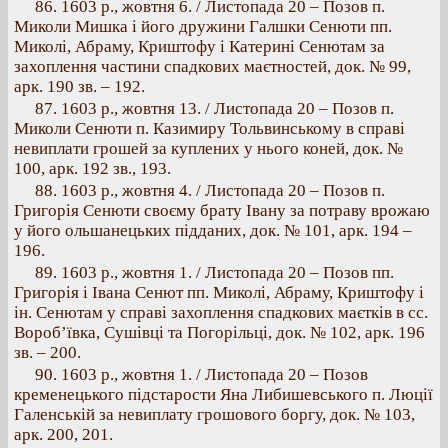
86. 1603 p., жовтня 6. / Листопада 20 – Позов п.
Миколи Мишка і його дружини Галшки Сенюти пп.
Миколі, Абраму, Криштофу і Катерині Сенютам за
захоплення частини спадкових маєтностей, док. № 99,
арк. 190 зв. – 192.
87. 1603 p., жовтня 13. / Листопада 20 – Позов п.
Миколи Сенюти п. Казимиру Тольвинському в справі
невиплати грошей за куплених у нього коней, док. №
100, арк. 192 зв., 193.
88. 1603 p., жовтня 4. / Листопада 20 – Позов п.
Григорія Сенюти своєму брату Івану за потраву врожаю
у його ольшанецьких підданих, док. № 101, арк. 194 –
196.
89. 1603 p., жовтня 1. / Листопада 20 – Позов пп.
Григорія і Івана Сенют пп. Миколі, Абраму, Криштофу і
ін. Сенютам у справі захоплення спадкових маєтків в сс.
Вороб’ївка, Сушівці та Погорільці, док. № 102, арк. 196
зв. – 200.
90. 1603 p., жовтня 1. / Листопада 20 – Позов
кременецького підстарости Яна Либишевського п. Люції
Галенській за невиплату грошового боргу, док. № 103,
арк. 200, 201.