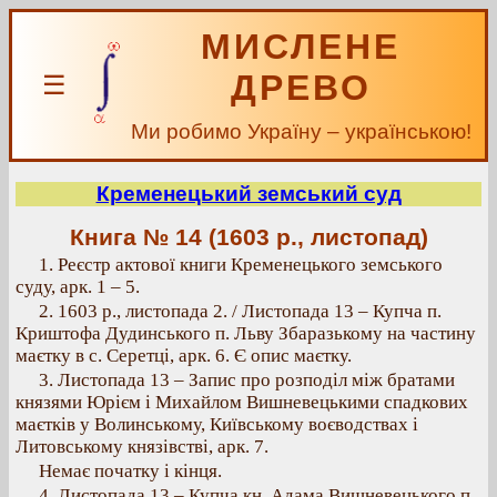
МИСЛЕНЕ
ДРЕВО
☰
Ми робимо Україну – українською!
Кременецький земський суд
Книга № 14 (1603 р., листопад)
1. Реєстр актової книги Кременецького земського
суду, арк. 1 – 5.
2. 1603 p., листопада 2. / Листопада 13 – Купча п.
Криштофа Дудинського п. Льву Збаразькому на частину
маєтку в с. Серетці, арк. 6. Є опис маєтку.
3. Листопада 13 – Запис про розподіл між братами
князями Юрієм і Михайлом Вишневецькими спадкових
маєтків у Волинському, Київському воєводствах і
Литовському князівстві, арк. 7.
Немає початку і кінця.
4. Листопада 13 – Купча кн. Адама Вишневецького п.