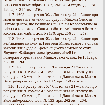
Варковського п. Миколі Сенюті Ляховецькому за
нанесення йому образ перед земським судом, док. №
129, арк. 254 зв. – 256.
117. 1603 p., вересня 30. / Листопада 21 – Запис про
звільнення від з’явлення до суду п. Миколи Сенюти
Ляховецького, що позивався п. Юрієм Красовським за
наїзд на маєток в с. Сивки, побиття, ув’язнення його та
захоплення майна, док. № 130, арк. 256 зв. – 258.
118. 1603 p., вересня 30. / Листопада 21 – Запис про
нез’явлення до суду и. Григорія Минковського в справі
захоплення суддею Кременецького земського суду
Янушем Жабокрицьким іружини, дітей і майна його
померлого брата Івана Минковськогч, док. № 131, арк.
258 зв. – 260.
119. 1603 p., серпня 25. / Листопада 21 Запис про
порушення п. Романом Ярмолинським контракту на
оренду сс. Семенів, Бережинець і Данилівка п. Мацея
Влосциборського, док.| № 132, арк. 260 зв. – 262.
120. 1603 p., серпня 25. / Листопада 21 – Запис про
порушення п. Романом Ярмолинським контракту на
оренду сс. Семенів, Бережинець і Данилівка п. Мацея
Влосциборського, док. № 133, арк. 262 зв. – 264.