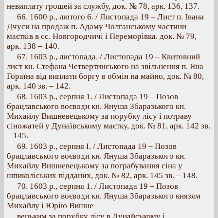
невиплату грошей за службу, док. № 78, арк. 136, 137.
66. 1600 р., лютого 6. / Листопада 19 – Лист п. Івана
Дчуси на продаж п. Адаму Чолганському частини
маєтків в сс. Новгородчичі і Переморівка. док. № 79,
арк. 138 – 140.
67. 1603 p., листопада. / Листопада 19 – Квитовний
лист кн. Стефана Четвертинського на звільнення п. Яна
Гораїна від виплати боргу в обмін на майно, док. № 80,
арк. 140 зв. – 142.
68. 1603 p., серпня 1. / Листопада 19 – Позов
брацлавського воєводи кн. Януша Збаразького кн.
Михайлу Вишневецькому за порубку лісу і потраву
сіножатей у Дунаївському маєтку, док. № 81, арк. 142 зв.
– 145.
69. 1603 p., серпня І. / Листопада 19 – Позов
брацлавського воєводи кн. Януша Збаразького кн.
Михайлу Вишневецькому за пограбування сіна у
шпиколіських підданих, док. № 82, арк. 145 зв. – 148.
70. 1603 p., серпня 1. / Листопада 19 – Позов
брацлавського воєводи кн. Януша Збаразького князям
Михайлу і Юрію Вишне
вецьким за порубку лісу в Дунайському і