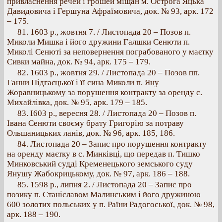
привласнення речей і грошей міщан м. Острога Яцька
Давидовича і Гершуна Афраїмовича, док. № 93, арк. 172
– 175.
81. 1603 p., жовтня 7. / Листопада 20 – Позов п.
Миколи Мишка і його дружини Галшки Сенюти п.
Миколі Сенюті за неповернення пограбованого у маєтку
Сивки майна, док. № 94, арк. 175 – 179.
82. 1603 p., жовтня 29. / Листопада 20 – Позов пп.
Ганни Підгаєцької і її сина Миколи п. Яну
Жоравницькому за порушення контракту за оренду с.
Михайлівка, док. № 95, арк. 179 – 185.
83. І603 p., вересня 28. / Листопада 20 – Позов п.
Івана Сенюти своєму брату Григорію за потраву
Ольшаницьких ланів, док. № 96, арк. 185, 186.
84. Листопада 20 – Запис про порушення контракту
на оренду маєтку в с. Минківці, що передав п. Тишко
Минковський судді Кременецького земського суду
Янушу Жабокрицькому, док. № 97, арк. 186 – 188.
85. 1598 p., липня 2. / Листопада 20 – Запис про
позику п. Станіславом Малинським і його дружиною
600 золотих польських у п. Раїни Радогоської, док. № 98,
арк. 188 – 190.