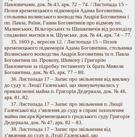
Павловичами, док. № 43, арк. 72 – 74. / Листопада 15 –
Позов кременецького підкоморія Адама Боговитина,
стольника волинського воєводства Андрія Боговитина і
пп. Павла, Раїни, Ганни Боговитинів про відмову пп.
Малинських, Вільгорських та Шашкевичів від розподілу
спадкових маєтків в м. Шумське, док. № 44, арк. 74 – 77.
35. 1603 p., вересня 12. / Листопада 15 – Позов
кременецького підкоморія Адама Боговитина, стольника
Волинського воєводства Андрія Боговитина та п. Павла
Боговитина пп. Прокопу, Шимону і Григорію
Павловичам за підробку тестаменту їх брата Миколи
Боговитина, док. № 45, арк. 77 – 80.
36. Листопада 17 – Запис про звільнення від виклику
до суду п. Люції Галенської, що звинувачувалась у
привласненні майна п. Григорія Дедеркала, док. № 46,
арк. 81, 82.
37. Листопада 17 – Запис про звільнення п. Люції
Галенської від з’явлення до суду в справі захоплення
майна писаря Кременецького гродського суду Григорія
Дедеркала, док. № 47, арк. 82 – 83.
38. Листопада 17 – Запис про звільнення від
з’явлення до суду п. Луції Галенської, що