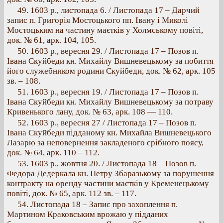
49. 1603 p., листопада 6. / Листопада 17 – Дарчий
запис п. Григорія Мостоцького пп. Івану і Миколі
Мостоцьким на частину маєтків у Холмському повіті,
док. № 61, арк. 104, 105.
50. 1603 p., вересня 29. / Листопада 17 – Позов п.
Івана Скуйбеди кн. Михайлу Вишневецькому за побиття
його служебником родини Скуйбеди, док. № 62, арк. 105
зв. – 108.
51. 1603 p., вересня 19. / Листопада 17 – Позов п.
Івана Скуйбеди кн. Михайлу Вишневецькому за потраву
Кривенького лану, док. № 63, арк. 108 — 110.
52. 1603 р., вересня 27 / Листопада 17 – Позов п.
Івана Скуйбеди підданому кн. Михайла Вишневецького
Лазарю за неповернення закладеного срібного поясу,
док. № 64, арк. 110 – 112.
53. 1603 p., жовтня 20. / Листопада 18 – Позов п.
Федора Дедеркала кн. Петру Збаразькому за порушення
контракту на оренду частини маєтків у Кременецькому
повіті, док. № 65, арк. 112 зв. – 117.
54. Листопада 18 – Запис про захоплення п.
Мартином Краковським врожаю у підданих