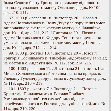
Івана Сенюти брату Григорію за відмову від рівного
розподілу спадкового маєтку Ольшаниця, док. № 109,
арк. 210, 211.
37. 1603 р. / вересня 18. Листопада 20 – Позов п.
Адама Чолганського п. Івану Дчусу за порушення умов
запродажного листа на частину маєтку в с. Ілляшівка,
док. № 110, арк. 211, 212. / Листопада 20 – Позов п.
Адама Чолганського п. Федору Сенюті за порушення
умов запродажного листа на частину маєтку Ілляшівка,
док. № 111, арк. 212 зв. – 214.
99. 1603 p., жовтня 10. / Листопада 20 – Позов п.
Григорія Сосницького п. Тимофію Андрузькому за наїзд
на маєток в с. Андруги док. № 112, арк. 214, 215.
100. 1603 p., серпня 11. / Листопада 21 – Лист п. Івана
Мишки Холоневського і його сина Івана на продаж п.
Гневошу Гулевичу двору і плаца в Луцькому замку, док.
№ 113, арк. 216 – 219.
101. 1603 p., жовтня 7. / Листопада 21 – Позов п.
Криштофа Поплавського п. Василю Болбасу
Ростоцькому за побиття служебника під час
перебування його в с. Ростоки для купівлі коней, док. №
114, арк. 219, 220.