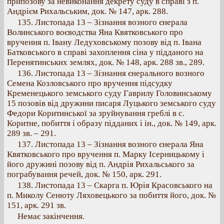
припозову за невиконання декрету суду в справі з п.
Андрієм Рихальським, док. № 147, арк. 288.
135. Листопада 13 – Зізнання возного єнерала
Волинського воєводства Яна Квятковського про
вручення п. Івану Ледуховському позову від п. Івана
Батковського в справі захоплення сіна у підданого на
Перенятинських землях, док. № 148, арк. 288 зв., 289.
136. Листопада 13 – Зізнання єнерального возного
Семена Козловського про вручення підсудку
Кременецького земського суду Гаврилу Головинському
15 позовів від дружини писаря Луцького земського суду
Федори Коритинської за зруйнування греблі в с.
Коритне, побиття і образу підданих і ін., док. № 149, арк.
289 зв. – 291.
137. Листопада 13 – Зізнання возного єнерала Яна
Квятковського про вручення п. Марку Ісерницькому і
його дружині позову від п. Андрія Рихальського за
пограбування речей, док. № 150, арк. 291.
138. Листопада 13 – Скарга п. Юрія Красовського на
п. Миколу Сенюту Ляховецького за побиття його, док. №
151, арк. 291 зв.
Немає закінчення.