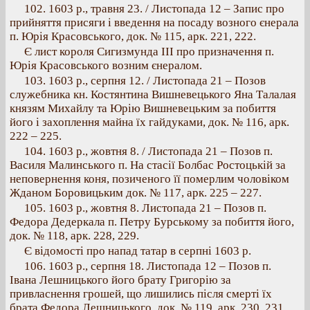
102. 1603 p., травня 23. / Листопада 12 – Запис про
прийняття присяги і введення на посаду возного єнерала
п. Юрія Красовського, док. № 115, арк. 221, 222.
Є лист короля Сигизмунда III про призначення п.
Юрія Красовського возним єнералом.
103. 1603 p., серпня 12. / Листопада 21 – Позов
служебника кн. Костянтина Вишневецького Яна Талалая
князям Михайлу та Юрію Вишневецьким за побиття
його і захоплення майна їх гайдуками, док. № 116, арк.
222 – 225.
104. 1603 p., жовтня 8. / Листопада 21 – Позов п.
Василя Малинського п. На стасії Болбас Ростоцькій за
неповернення коня, позиченого її померлим чоловіком
Жданом Боровицьким док. № 117, арк. 225 – 227.
105. 1603 p., жовтня 8. Листопада 21 – Позов п.
Федора Дедеркала п. Петру Бурському за побиття його,
док. № 118, арк. 228, 229.
Є відомості про напад татар в серпні 1603 р.
106. 1603 p., серпня 18. Листопада 12 – Позов п.
Івана Лешницького його брату Григорію за
привласнення грошей, що лишились після смерті їх
брата Федора Лешницького, док. № 119, арк. 230, 231.