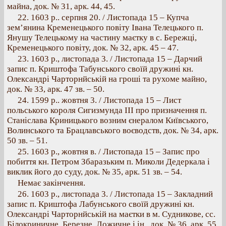
майна, док. № 31, арк. 44, 45.
22. 1603 p.. серпня 20. / Листопада 15 – Купча
зем’янина Кременецького повіту Івана Телецького п.
Янушу Телецькому на частину маєтку в с. Бережці,
Кременецького повіту, док. № 32, арк. 45 – 47.
23. 1603 p., листопада 3. / Листопада 15 – Дарчий
запис п. Криштофа Табунського своїй дружині кн.
Олександрі Чарторнйській на гроші та рухоме майно,
док. № 33, арк. 47 зв. – 50.
24. 1599 p.. жовтня 3. / Листопада 15 – Лист
польського короля Сигизмунда III про призначення п.
Станіслава Криницького возним єнералом Київського,
Волинського та Брацлавського воєводств, док. № 34, арк.
50 зв. – 51.
25. 1603 p., жовтня в. / Листопада 15 – Запис про
побиття кн. Петром Збаразьким п. Миколи Дедеркала і
виклик його до суду, док. № 35, арк. 51 зв. – 54.
Немає закінчення.
26. 1603 p., листопада 3. / Листопада 15 – Закладний
запис п. Криштофа Лабунського своїй дружині кн.
Олександрі Чарторнйській на маєтки в м. Судникове, сс.
Білокриничне, Березне, Ложичне і ін., док. № 36, арк. 55