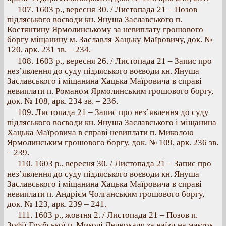
107. 1603 p., вересня 30. / Листопада 21 – Позов
підляського воєводи кн. Януша Заславського п.
Костянтину Ярмолинському за невиплату грошового
боргу міщанину м. Заславля Хацьку Маїровичу, док. №
120, арк. 231 зв. – 234.
108. 1603 p., вересня 26. / Листопада 21 – Запис про
нез’явлення до суду підляського воєводи кн. Януша
Заславського і міщанина Хацька Маїровича в справі
невиплати п. Романом Ярмолинським грошового боргу,
док. № 108, арк. 234 зв. – 236.
109. Листопада 21 – Запис про нез’явлення до суду
підляського воєводи кн. Януша Заславського і міщанина
Хацька Маїровича в справі невиплати п. Миколою
Ярмолинським грошового боргу, док. № 109, арк. 236 зв.
– 239.
110. 1603 p., вересня 30. / Листопада 21 – Запис про
нез’явлення до суду підляського воєводи кн. Януша
Заславського і міщанина Хацька Маїровича в справі
невиплати п. Андрієм Чолганським грошового боргу,
док. № 123, арк. 239 – 241.
111. 1603 p., жовтня 2. / Листопада 21 – Позов п.
Зофії Грубської п. Миколі Дедеркалу за наїзд на маєток