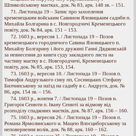
Шпиколіському маєтках, док. № 83, арк. 148 зв. – 151.
71. Листопада 19 – Запис про захоплення
кременецьким войським Савином Яловицьким садиби п.
Михайла Болгарина в с. Новгородчичі Кременецького
повіту, док. № 84, арк. 151 – 153.
72. 1603 p., вересня 1. / Листопада 19 – Позов
кременецького городничого Савина Яловицького п.
Михайлу Болгарину і його дружині Ганні Дядковській
за невнесення до книги суду закладного листа на
частину маєтку в с. Новгородчичі, Кременецького
повіту, док. № 85, арк. 153, 154.
73. 1603 p., вересня 10. / Листопада 19 – Позов п.
Тимофія Андрузького сину пп, Сосницьких Стефану
Билчинському за наїзд на садибу в с. Андруги, док. №
86, арк. 154 зв. – 156.
74. 1603 p., жовтня 7. / Листопада 19 – Позов н.
Григорія Сенюти п. Івану Сенюті за відмову від
розподілу спадкових маєтків, док. № 87, арк. 156 – 160.
75. 1603 p., вересня 26. / Листопада 19 – Позов п.
Романа Ярмолинського и. Мацею Влосциборському за
неповернення волів, док. № 88, арк. 160 – 162.