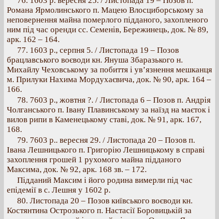
76. 1603 р. вересня 25. / Листопада 19 – Позов п.
Романа Ярмолинського п. Мацею Влосциборському за
неповернення майна померлого підданого, захопленого
ним під час оренди сс. Семенів, Бережинець, док. № 89,
арк. 162 – 164.
77. 1603 p., серпня 5. / Листопада 19 – Позов
брацлавського воєводи кн. Януша Збаразького н.
Михайлу Чеховському за побиття і ув’язнення мешканця
м. Прилуки Нахима Мордухаєвича, док. № 90, арк. 164 –
166.
78. 7603 p., жовтня ?. / Листопада 6 – Позов п. Андрія
Чолганського п. Івану Плавинському за наїзд на маєток і
вилов рипи в Каменецькому ставі, док. № 91, арк. 167,
168.
79. 7603 p.. вересня 29. / Листопада 20 – Позов п.
Івана Лешницького п. Григорію Лешницькому в справі
захоплення грошей 1 рухомого майна підданого
Максима, док. № 92, арк. 168 зв. – 172.
Підданий Максим і його родина вимерли під час
епідемії в с. Лешня у 1602 р.
80. Листопада 20 – Позов київського воєводи кн.
Костянтина Острозького п. Настасії Боровицькій за