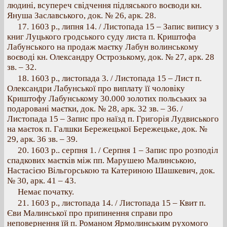
людині, всупереч свідчення підляського воєводи кн.
Януша Заславського, док. № 26, арк. 28.
17. 1603 p., липня 14. / Листопада 15 – Запис випису з
книг Луцького гродського суду листа п. Криштофа
Лабунського на продаж маєтку Лабун волинському
воєводі кн. Олександру Острозькому, док. № 27, арк. 28
зв. – 32.
18. 1603 p., листопада 3. / Листопада 15 – Лист п.
Олександри Лабунської про виплату її чоловіку
Криштофу Лабунському 30.000 золотих польських за
подаровані маєтки, док. № 28, арк. 32 зв. – 36. /
Листопада 15 – Запис про наїзд п. Григорія Лудвиського
на маєток п. Галшки Бережецької Бережецьке, док. №
29, арк. 36 зв. – 39.
20. 1603 р.. серпня 1. / Серпня 1 – Запис про розподіл
спадкових маєтків між пп. Марушею Малинською,
Настасією Вільгорською та Катериною Шашкевич, док.
№ 30, арк. 41 – 43.
Немає початку.
21. 1603 p., листопада 14. / Листопада 15 – Квит п.
Єви Малинської про припинення справи про
неповернення їй п. Романом Ярмолинським рухомого