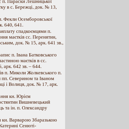
ис п. Параски Лешницької
ку в с. Бережці, док. № 13,
 п. Фекли Осемборовської
к. 640, 641.
 виплату спадкоємцями п.
ня маєтків сс. Перенятин,
ьким, док. № 15, арк. 641 зв.,
запис п. Івана Батковського
частиною маєтків в сс.
 арк. 642 зв. – 644.
ів п. Миколи Жолкевського п.
 пп. Северином та Іваном
і і Волиця, док. № 17, арк.
ання кн. Юрієм
Костянтин Вишневецький
ь та ін. п. Олександру
я кн. Варварою Збаразькою
 Катерині Сенюті-