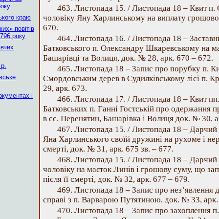
року
463. Листопада 15. / Листопада 18 – Квит п.
чоловіку Яну Харлинському на виплату грошової 
ького краю
670.
их» повітів
796 року
464. Листопада 16. / Листопада 18 – Заставн
авчих
Батковського п. Олександру Шкаревському на ма
Башарівці та Волиця, док. № 28, арк. 670 – 672.
р.
465. Листопада 18 – Запис про порубку п. 
вське
Смордовським дерев в Судилківському лісі п. К
29, арк. 673.
окументах і
466. Листопада 17. / Листопада 18 – Квит пп.
Батковських п. Ганні Гостській про одержання п
в сс. Перенятин, Башарівка і Волиця док. № 30, а
467. Листопада 15. / Листопада 18 – Дарчий
Яна Харлинського своїй дружині на рухоме і не
смерті, док. № 31, арк. 675 зв. – 677.
468. Листопада 15. / Листопада 18 – Дарчий 
чоловіку на маєток Линів і грошову суму, що за
після її смерті, док. № 32, арк. 677 – 679.
469. Листопада 18 – Запис про нез’явлення д
справі з п. Варварою Путятиною, док. № 33, арк.
470. Листопада 18 – Запис про захоплення 