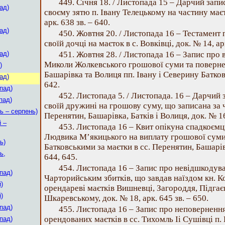
449. Січня 18. / Листопада 15 – Дарчий зап
ад)
своєму зятю п. Івану Телецькому на частину маєт
арк. 638 зв. – 640.
ад)
450. Жовтня 20. / Листопада 16 – Тестамент
своїй дочці на маєток в с. Вовківці, док. № 14, ар
ад)
451. Жовтня 28. / Листопада 16 – Запис про
Миколи Жолкевського грошової суми та повернен
)
Башарівка та Волиця пп. Івану і Северину Батковс
ад)
642.
пад)
452. Листопада 5. / Листопада. 16 – Дарчий 
пад)
своїй дружині на грошову суму, що записана за 
ь – серпень)
Перенятин, Башарівка, Батків і Волиця, док. № 16,
й –
453. Листопада 16 – Квит опікуна спадкоємц
Людвика М’якицького на виплату грошової суми
ь)
Батковськими за маєтки в сс. Перенятин, Башарівц
ь,
644, 645.
454. Листопада 16 – Запис про невідшкодув
пад)
Чарторийським збитків, що завдав наїздом кн. 
)
орендареві маєтків Вишневці, Загороддя, Підгаєц
)
Шкаревському, док. № 18, арк. 645 зв. – 650.
пад)
455. Листопада 16 – Запис про неповерненн
орендованих маєтків в сс. Тихомль Ii Сушівці п.
пад)