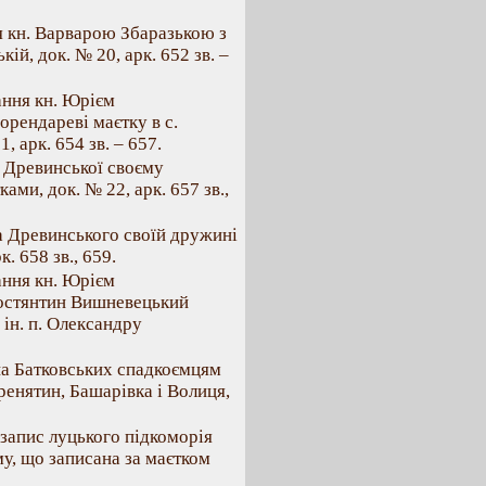
я кн. Варварою Збаразькою з
ій, док. № 20, арк. 652 зв. –
ання кн. Юрієм
рендареві маєтку в с.
 арк. 654 зв. – 657.
ї Древинської своєму
ами, док. № 22, арк. 657 зв.,
а Древинського своїй дружині
. 658 зв., 659.
ання кн. Юрієм
Костянтин Вишневецький
 ін. п. Олександру
ина Батковських спадкоємцям
ренятин, Башарівка і Волиця,
 запис луцького підкоморія
у, що записана за маєтком