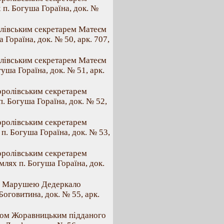
п. Богуша Гораїна, док. №
олівським секретарем Матеєм
Гораїна, док. № 50, арк. 707,
олівським секретарем Матеєм
уша Гораїна, док. № 51, арк.
королівським секретарем
. Богуша Гораїна, док. № 52,
королівським секретарем
п. Богуша Гораїна, док. № 53,
королівським секретарем
лях п. Богуша Гораїна, док.
 п. Марушею Дедеркало
Боговитина, док. № 55, арк.
Яном Жоравницьким підданого