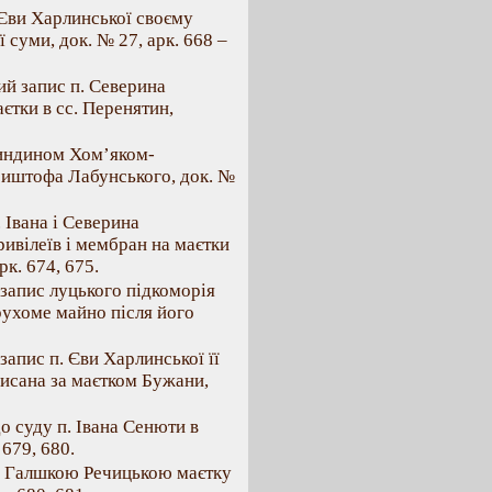
 Єви Харлинської своєму
суми, док. № 27, арк. 668 –
ий запис п. Северина
єтки в сс. Перенятин,
Киндином Хом’яком-
риштофа Лабунського, док. №
 Івана і Северина
ривілеїв і мембран на маєтки
рк. 674, 675.
 запис луцького підкоморія
рухоме майно після його
запис п. Єви Харлинської її
писана за маєтком Бужани,
о суду п. Івана Сенюти в
 679, 680.
п. Галшкою Речицькою маєтку