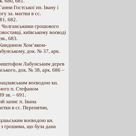
к. 680, 681.
Ганни Гостської пп. Івану і
у за. маєтки в сс.
81, 682.
п. Чолганськими грошового
Новоставці, київському воєводі
в., 683.
. Киндином Хом’яком-
унському, док. № 37, арк.
 Криштофом Лабунським дерев
ького, док. № 38, арк. 686 –
брацлавським воєводою кн.
ного п. Стефаном
9 зв. – 691.
й запис п. Івана
єтки в сс. Перенятин,
ацлаьським воєводою кн.
з грошима, що була дана