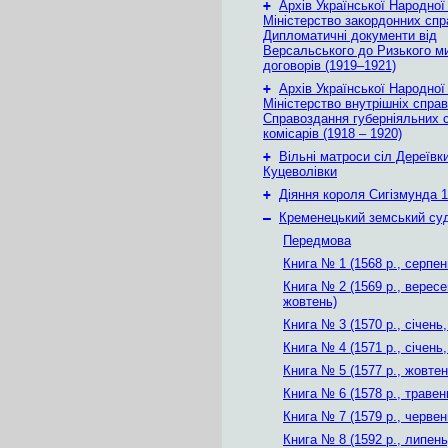
+
Архів Української Народної
Міністерство закордонних спр
Дипломатичні документи від
Версальського до Ризького м
договорів (1919–1921)
+
Архів Української Народної
Міністерство внутрішніх справ
Справоздання губерніяльних с
комісарів (1918 – 1920)
+
Вільні матроси сіл Дереївки
Куцеволівки
+
Діяння короля Сигізмунда 1
–
Кременецький земський су
Передмова
Книга № 1 (1568 р., серпен
Книга № 2 (1569 р., вересе
жовтень)
Книга № 3 (1570 р., січень
Книга № 4 (1571 р., січень
Книга № 5 (1577 р., жовтен
Книга № 6 (1578 р., травен
Книга № 7 (1579 р., червен
Книга № 8 (1592 р., липень