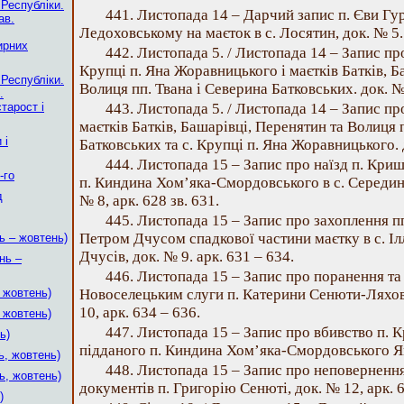
 Республіки.
441. Листопада 14 – Дарчий запис п. Єви Гу
ав.
Ледоховському на маєток в с. Лосятин, док. № 5. 
ирних
442. Листопада 5. / Листопада 14 – Запис пр
Крупці п. Яна Жоравницького і маєтків Батків, Б
 Республіки.
Волиця пп. Твана і Северина Батковських. док. № 6
.
тарост і
443. Листопада 5. / Листопада 14 – Запис п
маєтків Батків, Башарівці, Перенятин та Волиця 
 і
Батковських та с. Крупці п. Яна Жоравницького. д
444. Листопада 15 – Запис про наїзд п. Кри
-го
п. Киндина Хом’яка-Смордовського в с. Серединц
д
№ 8, арк. 628 зв. 631.
445. Листопада 15 – Запис про захоплення 
Петром Дчусом спадкової частини маєтку в с. Іл
ь – жовтень)
Дчусів, док. № 9. арк. 631 – 634.
нь –
446. Листопада 15 – Запис про поранення та
, жовтень)
Новоселецьким слуги п. Катерини Сенюти-Ляхов
10, арк. 634 – 636.
, жовтень)
447. Листопада 15 – Запис про вбивство п
ь)
підданого п. Киндина Хом’яка-Смордовського Яць
ь, жовтень)
448. Листопада 15 – Запис про неповерненн
ь, жовтень)
документів п. Григорію Сенюті, док. № 12, арк. 6
)