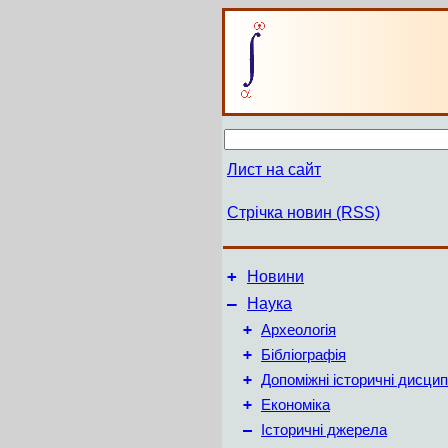
Лист на сайт
Стрічка новин (RSS)
+
Новини
–
Наука
+
Археологія
+
Бібліографія
+
Допоміжні історичні дисцип
+
Економіка
–
Історичні джерела