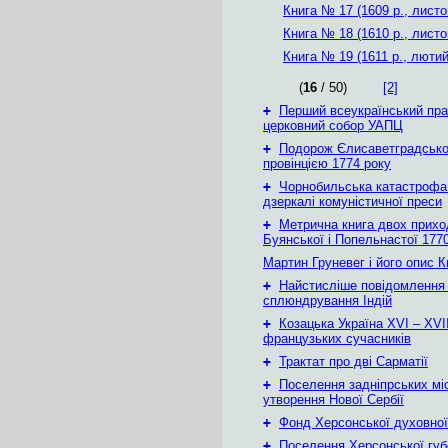
Книга № 17 (1609 р., листо
Книга № 18 (1610 р., листо
Книга № 19 (1611 р., лютий
(
16
/ 50)
[2]
+
Перший всеукраїнський пр
церковний собор УАПЦ
+
Подорож Єлисаветградськ
провінцією 1774 року
+
Чорнобильська катастрофа
дзеркалі комуністичної преси
+
Метрична книга двох приход
Буянської і Попельнастої 1770
Мартин Груневег і його опис 
+
Найстисліше повідомлення
сплюндрування Індій
+
Козацька Україна ХVІ – ХVІІ
французьких сучасників
+
Трактат про дві Сарматії
+
Поселення задніпрських мі
утворення Нової Сербії
+
Фонд Херсонської духовної
+
Поселення Херсонської губе