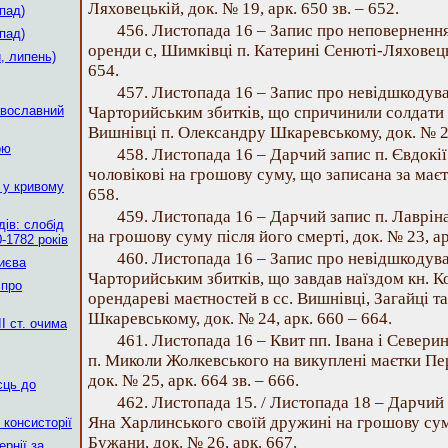
Ляховецькій, док. № 19, арк. 650 зв. – 652.
пад)
456. Листопада 16 – Запис про неповерненн
пад)
оренди с, Шимківці п. Катерині Сенюті-Ляховецьк
, липень)
654.
457. Листопада 16 – Запис про невідшкодув
авославний
Чарторийським збитків, що спричинили солдати о
Вишнівці п. Олександру Шкаревському, док. № 21,
ою
458. Листопада 16 – Дарчий запис п. Євдокі
чоловікові на грошову суму, що записана за маєтк
 у кривому
658.
459. Листопада 16 – Дарчий запис п. Лаврін
ів: слобід
на грошову суму після його смерті, док. № 23, арк
-1782 років
460. Листопада 16 – Запис про невідшкодув
Києва
Чарторийським збитків, що завдав наїздом кн. 
 про
орендареві маєтностей в сс. Вишнівці, Загайці та
Шкаревському, док. № 24, арк. 660 – 664.
І ст. очима
461. Листопада 16 – Квит пп. Івана і Север
п. Миколи Жолкевського на викуплені маєтки Пе
док. № 25, арк. 664 зв. – 666.
сць до
462. Листопада 15. / Листопада 18 – Дарчий
Яна Харлинського своїй дружині на грошову сум
 консисторії
Бужани, док. № 26, арк. 667.
рнії за