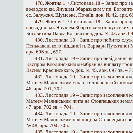
478. Жовтня 1. / Листопада 18 – Запис про 
воєводою кн. Янушем Збаразьким у пп. Боговпти
сс. Залужжя, Шумське, Почаїв, док. № 42, арк. 69
479. Жовтня 1. / Листопада 18 – Запис про 
воєводою кн. Янушем Збаразьким опікунських п
Боговитина Павла Боговитина, док. № 43, арк. 695
480. Листопада 18 – Запис про побиття служ
Пенькавецького підданої п. Варвари Путятиної М
арк. 696 зв., 697.
481. Листопада 19 – Запис про невіддання
Каспром Клодинським мембран на виплату грош
Василя Красинського, док. № 45, арк. 697 зв. – 7
482. Листопада 19 – Запис про захоплення 
Матеєм Малинським сіна на Стовпецькій сіножат
46, арк. 701, 702.
483. Листопада 19 – Запис про захоплення 
Матеєм Малинським жита на Стовпецьких землях
47, арк. 702 зв. – 704.
484. Листопада 19 – Запис про захоплення 
Матеєм Малинським пшениці на Стовпецьких зем
№ 48, арк. 704. 705.
485. Листопада 19 – Запис про захоплення 