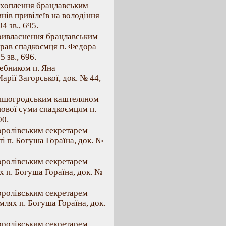
захоплення брацлавським
нів привілеїв на володіння
4 зв., 695.
привласнення брацлавським
рав спадкоємця п. Федора
 зв., 696.
ебником п. Яна
арії Загорської, док. № 44,
 вишогродським каштеляном
ової суми спадкоємцям п.
00.
королівським секретарем
і п. Богуша Гораїна, док. №
королівським секретарем
 п. Богуша Гораїна, док. №
королівським секретарем
лях п. Богуша Гораїна, док.
королівським секретарем