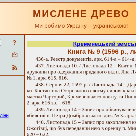
МИСЛЕНЕ ДРЕВО
Ми робимо Україну – українською!
?
Кременецький земсь
Книга № 9 (1596 р., л
436-а. Реестр документів, арк. 614-а – 614-д.
437. Листопада 10. / Листопада 12 – Квит п.
дружини про одержання приданого від п. Яна Ля
№ 1, арк. 615, 616.
438. Серпня 22, 1595 p. / Листопада 14 – Да
кн. Костянтина Острозького своєму синові крак
маєтки Чарторий, Кременецького повіту, та Пинів
2, арк. 616 зв. – 618.
439. Листопада 14 – Запис про обвинувачен
вбивстві п. Петра Домбровського. док. № 3. арк. 
ліни
440. Листопада 15 – Запис про захоплення 
Ожогівці, що був переданий нею в оренду п. Мик
620 – 622.