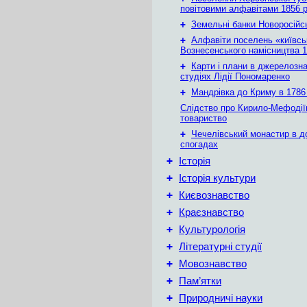
повітовими алфавітами 1856 
+
Земельні банки Новоросійс
+
Алфавіти поселень «київськ
Вознесенського намісництва 1
+
Карти і плани в джерелозн
студіях Лідії Пономаренко
+
Мандрівка до Криму в 1786 
Слідство про Кирило-Мефодії
товариство
+
Чечелівський монастир в д
спогадах
+
Історія
+
Історія культури
+
Києвознавство
+
Краєзнавство
+
Культурологія
+
Літературні студії
+
Мовознавство
+
Пам’ятки
+
Природничі науки