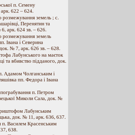
рської п. Семену
арк. 622 – 624.
о розмежування земель ; с.
ашарівці, Перенятин та
, арк. 624 зв. – 626.
ро розмежування земель
пп. Івана і Северина
ок. № 7, арк. 626 зв. – 628.
штофа Лабунського на маєток
і та вбивство підданого, док.
пп. Адамом Чолганським і
ляшівка пп. Федора і Івана
 пограбування п. Петром
ецької Миколи Сала, док. №
. Криштофом Лабунським
ка, док. № 11, арк. 636, 637.
я п. Василем Красенським
37, 638.