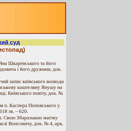
кий суд
истопад)
 Яна Шкаревського та його
довича і його дружини, док.
рчий запис київського воєводи
івському каштеляну Янушу на
ці, Київського повіту, док. №
ня п. Каспера Поповського у
618 зв. – 620.
кн. Свою Збаразькою маєтку
олі Вонсовичу, док. № 4, арк.