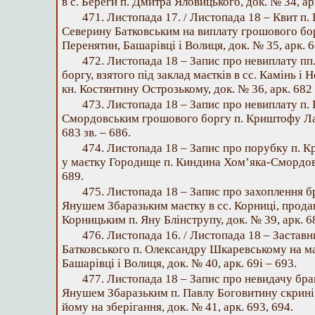
в с. Береги п. Дмитра Яловицького, док. № 34, ар
471. Листопада 17. / Листопада 18 – Квит п. 
Северину Батковським на виплату грошового борг
Перенятин, Башарівці і Волиця, док. № 35, арк. 6
472. Листопада 18 – Запис про невиплату п
боргу, взятого під заклад маєтків в сс. Камінь і 
кн. Костянтину Острозькому, док. № 36, арк. 682 з
473. Листопада 18 – Запис про невиплату п
Смордовським грошового боргу п. Криштофу Лаб
683 зв. – 686.
474. Листопада 18 – Запис про порубку п.
у маєтку Городище п. Киндина Хом’яка-Смордовс
689.
475. Листопада 18 – Запис про захоплення 
Янушем Збаразьким маєтку в сс. Корниці, прода
Корницьким п. Яну Блінструпу, док. № 39, арк. 68
476. Листопада 16. / Листопада 18 – Заставни
Батковського п. Олександру Шкаревському на ма
Башарівці і Волиця, док. № 40, арк. 69і – 693.
477. Листопада 18 – Запис про невидачу бр
Янушем Збаразьким п. Павлу Боговитину скрині 
йому на зберігання, док. № 41, арк. 693, 694.