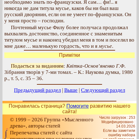
необходимо знать по-французски. Я сам… фи!.. я
никогда не дам титула мусье, каков бы ни был ваш
русский дворянин, если он не умеет по-французски. Он
у меня просто – господин.
Почтенный мусье Филу более получаса продолжал
выхвалять достоинство, соединенное с знаменитым
титулом мусье и наконец убедил меня в том и поселил во
мне даже… маленькую гордость, что и я
мусье
.
Примітки
Подається за виданням
:
Квітка-Основ’яненко Г.Ф.
Зібрання творів у 7-ми томах. – К.: Наукова думка, 1980
р., т. 5, с. 35 – 36.
Предыдущий раздел
|
Выше
|
Следующий раздел
Понравилась страница?
Помогите
развитию нашего
сайта!
Число загрузок : 253
© 1999 – 2026 Группа «Мысленного
Модифицировано :
древа», авторы статей
14.03.2026
Если вы заметили
Перепечатка статей с сайта
ошибку набора
приветствуется при условии ссылки