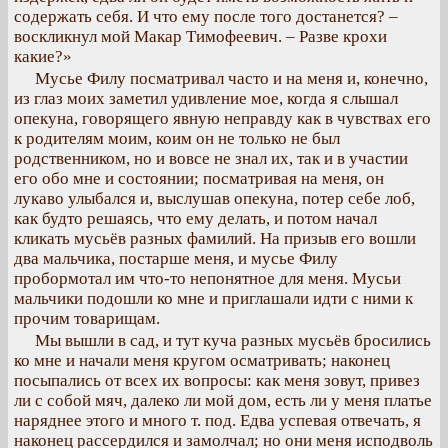
содержать себя. И что ему после того достанется? –
воскликнул мой Макар Тимофеевич. – Разве крохи
какие?»
Мусье Филу посматривал часто и на меня и, конечно,
из глаз моих заметил удивление мое, когда я слышал
опекуна, говорящего явную неправду как в чувствах его
к родителям моим, коим он не только не был
родственником, но и вовсе не знал их, так и в участии
его обо мне и состоянии; посматривая на меня, он
лукаво улыбался и, выслушав опекуна, потер себе лоб,
как будто решаясь, что ему делать, и потом начал
кликать мусьёв разных фамилий. На призыв его вошли
два мальчика, постарше меня, и мусье Филу
пробормотал им что-то непонятное для меня. Мусьи
мальчики подошли ко мне и приглашали идти с ними к
прочим товарищам.
Мы вышли в сад, и тут куча разных мусьёв бросились
ко мне и начали меня кругом осматривать; наконец
посыпались от всех их вопросы: как меня зовут, привез
ли с собой мяч, далеко ли мой дом, есть ли у меня платье
наряднее этого и много т. под. Едва успевая отвечать, я
наконец рассердился и замолчал; но они меня исподволь