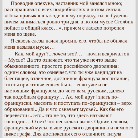
Проводив опекуна, наставник мой занялся мною;
расспрашивал о всех подробностях и потом сказал:
«Пока привыкнешь к здешнему порядку, ты не будешь
ничем заниматься ровно три дня, а потом мусье Столбик
пойдет в общий класс…», причем с ласкою потрепал
меня по щеке.
Я сквозь слезы начал просить его, чтобы не обижал
меня называя мусье…
– Как, мой друг?..
почем
это?… – почти вскричал он.
– Мусье? Да это означает, что ты уже нечто выше
обыкновенного, простого российского дворянина;
одним словом, это означает, что ты уже кандидат на
блестящее, отличное, достойное француза воспитание;
что ты приготовляешься быть – если уже и не
настоящим французом, до чего вам, русским, далеко –
так подобным французу… Ах, мой друг! знать по-
французски, мыслить и поступать по-французски – верх
образования!.. Да и что означает мусье?.. Как бы его
перевести?.. Это.. это не то, что здесь называют
господин… О нет! это несколько выше. Одним словом,
французский мусье выше русского дворянина и немного
ниже графа. Для достижения сего отличного титула