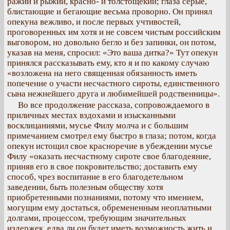
ражий и рыжий, красно- и толстощекий; глаза серые,
блистающие и бегающие весьма проворно. Он принял
опекуна вежливо, и после первых учтивостей,
проговоренных им хотя и не совсем чистым российским
выговором, но довольно бегло и без запинки, он потом,
указав на меня, спросил: «Это ваша дитка?» Тут опекун
принялся рассказывать ему, кто я и по какому случаю
«возложена на него священная обязанность иметь
попечение о участи несчастного сироты, единственного
сына нежнейшего друга и любимейшей родственницы».
Во все продолжение рассказа, сопровождаемого в
приличных местах вздохами и изысканными
восклицаниями, мусье Филу молча и с большим
примечанием смотрел ему быстро в глаза; потом, когда
опекун истощил свое красноречие в убеждении мусье
Филу «оказать несчастному сироте свое благодеяние,
приняв его в свое покровительство; доставить ему
способ, чрез воспитание в его благодетельном
заведении, быть полезным обществу хотя
приобретенными познаниями, потому что имением,
могущим ему достаться, обремененным неоплатными
долгами, процессом, требующим значительных
издержек, едва ли он будет иметь возможность жить и