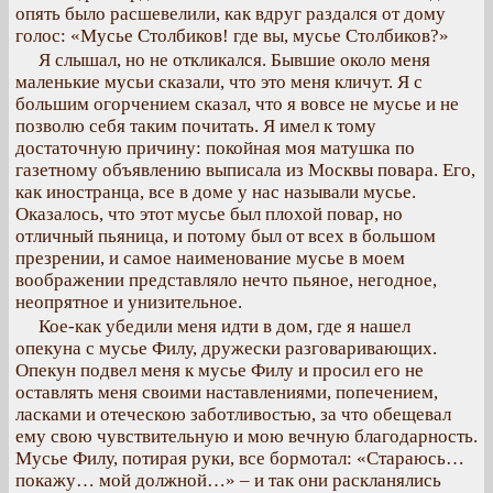
опять было расшевелили, как вдруг раздался от дому
голос: «Мусье Столбиков! где вы, мусье Столбиков?»
Я слышал, но не откликался. Бывшие около меня
маленькие мусьи сказали, что это меня кличут. Я с
большим огорчением сказал, что я вовсе не мусье и не
позволю себя таким почитать. Я имел к тому
достаточную причину: покойная моя матушка по
газетному объявлению выписала из Москвы повара. Его,
как иностранца, все в доме у нас называли мусье.
Оказалось, что этот мусье был плохой повар, но
отличный пьяница, и потому был от всех в большом
презрении, и самое наименование мусье в моем
воображении представляло нечто пьяное, негодное,
неопрятное и унизительное.
Кое-как убедили меня идти в дом, где я нашел
опекуна с мусье Филу, дружески разговаривающих.
Опекун подвел меня к мусье Филу и просил его не
оставлять меня своими наставлениями, попечением,
ласками и отеческою заботливостью, за что обещевал
ему свою чувствительную и мою вечную благодарность.
Мусье Филу, потирая руки, все бормотал: «Стараюсь…
покажу… мой должной…» – и так они раскланялись