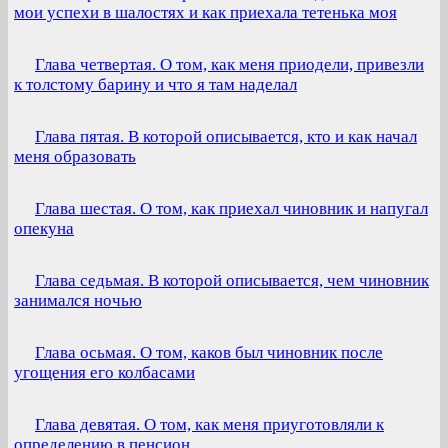
мои успехи в шалостях и как приехала тетенька моя
Глава четвертая. О том, как меня приодели, привезли
к толстому барину и что я там наделал
Глава пятая. В которой описывается, кто и как начал
меня образовать
Глава шестая. О том, как приехал чиновник и напугал
опекуна
Глава седьмая. В которой описывается, чем чиновник
занимался ночью
Глава осьмая. О том, каков был чиновник после
угощения его колбасами
Глава девятая. О том, как меня приуготовляли к
определению в пенсион