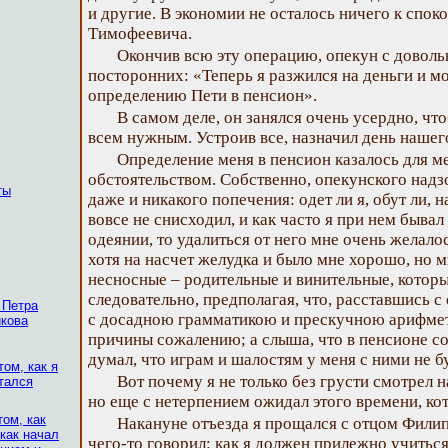
и другие. В экономии не осталось ничего к спо
Тимофеевича.
Окончив всю эту операцию, опекун с доволь
посторонних: «Теперь я разжился на деньги и мо
определению Пети в пенсион».
В самом деле, он занялся очень усердно, чт
всем нужным. Устроив все, назначил день нашег
Определение меня в пенсион казалось для 
обстоятельством. Собственно, опекунского надз
ты
даже и никакого попечения: одет ли я, обут ли, н
вовсе не снисходил, и как часто я при нем бывал
одеянии, то удалиться от него мне очень желало
хотя на насчет желудка и было мне хорошо, но м
несносные – родительные и винительные, которы
следовательно, предполагая, что, расставшись 
 Петра
с досадною грамматикою и прескучною арифмети
икова
причины сожалению; а слыша, что в пенсионе с
думал, что играм и шалостям у меня с ними не б
том, как я
Вот почему я не только без грусти смотрел н
стался
но еще с нетерпением ожидал этого времени, кот
том, как
Накануне отъезда я прощался с отцом Фили
как начал
чего-то говорил: как я должен прилежно учиться,