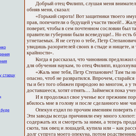
Добрый отец Филипп, слушая меня вниматель
обняв меня, сказал:
«Горький сирота! Вот защитники твоего иму
прав, попечители о будущей участи твоей!.. Жал
поверит, чтобы в сем почтенном сословии был т
правители губернии были всеведущи!.. Но есть б
угнетаемых. Я не сетую о тебе, Петр Степанови
увидишь разорителей своих в стыде и нищете, и
нко
крайности».
дения
Когда я рассказал, что чиновник предложил 
ения
для обучения наукам, то отец Филипп, вздохнувш
«Жаль мне тебя, Петр Степанович! Там ты н
у старцу
опасно, чтоб не развратился. Впрочем, старайся
ты и без того обижен природою во многом, а у т
доставшееся, хотят отнять… Займемся пока учен
ь
И я продолжал свое ученье все прежним по
вбилось мне в голову и после сделанного мне ч
Опекун ездил по прочим имениям поверять п
 буде
Эти заводы всегда причиняли ему много хлопот
содержать их и смотреть за ними, а теперь прод
скота, так овец и лошадей, купила или – как рас
долг супруга моего опекуна, потом родственни