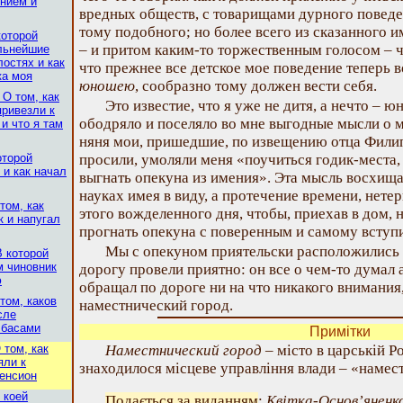
нием и
вредных обществ, с товарищами дурного поведе
тому подобного; но более всего из сказанного и
которой
– и притом каким-то торжественным голосом – ч
льнейшие
остях и как
что прежнее все детское мое поведение теперь во
ка моя
юношею
, сообразно тому должен вести себя.
 О том, как
Это известие, что я уже не дитя, а нечто – 
привезли к
ободряло и поселяло во мне выгодные мысли о м
и что я там
няня мои, пришедшие, по извещению отца Филип
оторой
просили, умоляли меня «поучиться годик-места,
 и как начал
выгнать опекуна из имения». Эта мысль восхищал
науках имея в виду, а протечение времени, нете
том, как
этого вожделенного дня, чтобы, приехав в дом, 
к и напугал
прогнать опекуна с поверенным и самому вступ
Мы с опекуном приятельски расположились в
В которой
м чиновник
дорогу провели приятно: он все о чем-то думал 
ю
обращал по дороге ни на что никакого внимания
том, каков
наместнический город.
сле
лбасами
Примітки
 том, как
Наместнический город
– місто в царській Ро
яли к
знаходилося місцеве управління влади – «намес
енсион
 коей
Подається за виданням
:
Квітка-Основ’яненко