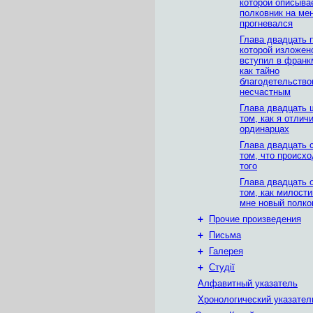
которой описывае
полковник на ме
прогневался
Глава двадцать 
которой изложено
вступил в франк
как тайно
благодетельство
несчастным
Глава двадцать 
том, как я отлич
ординарцах
Глава двадцать 
том, что происх
того
Глава двадцать 
том, как милости
мне новый полко
+
Прочие произведения
+
Письма
+
Галерея
+
Студії
Алфавитный указатель
Хронологический указател