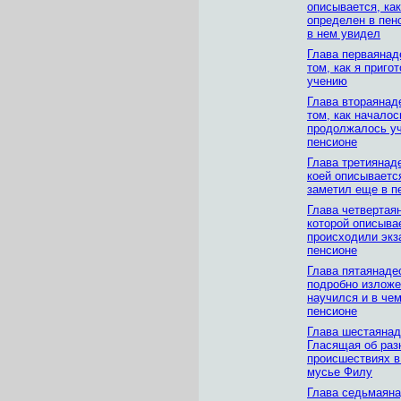
описывается, как
определен в пенс
в нем увидел
Глава перваянад
том, как я приго
учению
Глава втораянад
том, как началос
продолжалось уч
пенсионе
Глава третиянад
коей описывается
заметил еще в п
Глава четвертая
которой описывае
происходили экз
пенсионе
Глава пятаянадес
подробно изложе
научился и в чем
пенсионе
Глава шестаянад
Гласящая об раз
происшествиях в
мусье Филу
Глава седьмаяна