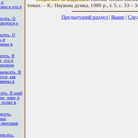
 я
томах. – К.: Наукова думка, 1980 р., т. 5, с. 33 – 3
ион и что я
Предыдущий раздел
|
Выше
|
Сле
есять. О
товлялся к
есять. О
ь и
енье в
есять. В
, что я
енсионе
надесять. В
тся, как
амены в
ять. В коей
но, чему я
 успел в
есять.
ных
 пенсионе
десять.