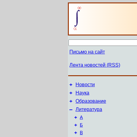
Письмо на сайт
Лента новостей (RSS)
+
Новости
+
Наука
+
Образование
–
Литература
+
А
+
Б
+
В