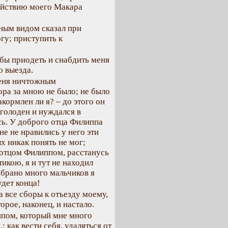
койствию моего Макара
ным видом сказал при
гу; приступить к
обы приодеть и снабдить меня
о выезда.
меня ничтожным
ора за мною не было; не было
акормлен ли я? – до этого он
 голоден и нуждался в
сь. У доброго отца Филиппа
не не нравились у него эти
х никак понять не мог;
с отцом Филиппом, расстанусь
кою, я и тут не находил
обрано много мальчиков я
удет конца!
а все сборы к отъезду моему,
орое, наконец, и настало.
ппом, который мне много
: как вести себя, удаляться от