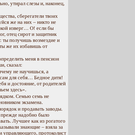
но, утирал слезы и, наконец,
щества, сберегатели твоих
уйся же на них – никто не
акой изверг… О! если бы
ог, отец сирот и защитник
ч: ты получишь возмездие и
 ты же их избавишь от
определить меня в пенсион
и, сказал:
ичему не научишься, а
 сам для себя… Бедное дитя!
ебя и достояние, от родителей
ьем здесь».
рядком. Семью семь не
иновником экзамена.
орядок и продавать заводы.
: прежде надобно было
авать. Лучшее как из рогатого
сказывали знающие – взяла за
ки управляющего, протоколист