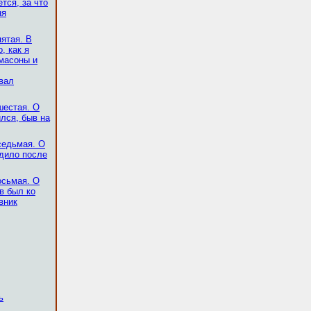
тся, за что
ня
пятая. В
, как я
масоны и
вал
шестая. О
ился, быв на
седьмая. О
одило после
осьмая. О
в был ко
вник
ь