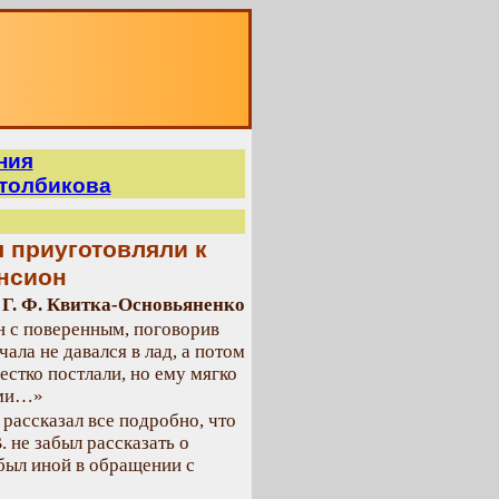
О
ния
Столбикова
я приуготовляли к
нсион
Г. Ф. Квитка-Основьяненко
н с поверенным, поговорив
ала не давался в лад, а потом
естко постлали, но ему мягко
ами…»
 рассказал все подробно, что
. не забыл рассказать о
 был иной в обращении с