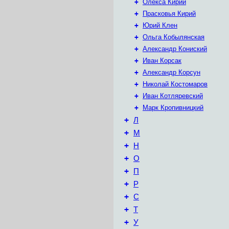
+
Олекса Кирий
+
Прасковья Кирий
+
Юрий Клен
+
Ольга Кобылянская
+
Александр Кониский
+
Иван Корсак
+
Александр Корсун
+
Николай Костомаров
+
Иван Котляревский
+
Марк Кропивницкий
+
Л
+
М
+
Н
+
О
+
П
+
Р
+
С
+
Т
+
У