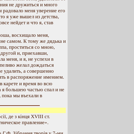
ния не дружиться и много
м радовало меня уверение его
то я уже вышел из детства,
все нейдет и что я, став
юноша, восхищало меня,
не самом. К тому же дядька и
па, проститься со мною,
 другой и, приехавши,
а меня, и я, не успехи в
рпеливо желал дождаться
не удалить, а совершенно
ить в распоряжение имением.
 карете и время во всю
а я большею частью спал и не
, пока мы въехали в
сії, де з кінця XVIII ст.
тническое правление».
 Г.Ф.
Зібрання творів у 7-ми