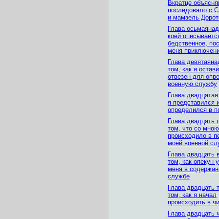
Вкратце объясня
последовало с С
и мамзель Дорот
Глава осьмаянад
коей описываетс
бедственное, по
меня приключен
Глава девятаяна
том, как я остав
отвезен для опр
военную службу
Глава двадцатая.
я представился 
определился в п
Глава двадцать 
том, что со мною
происходило в п
моей военной с
Глава двадцать 
том, как опекун 
меня в содержан
службе
Глава двадцать 
том, как я начал
происходить в ч
Глава двадцать 