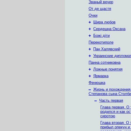
Званый вечер
От де щастя
Очки
+
Щира любов
+
Сердешна Оксана
+
Божі діти
Перекотиполе
+
Пан Халявский
+
Украинские диплома
Панна сотниковна
+
Ложные понятия
+
Ярмарка
Фенюшка
–
Жизнь и похождения
Степанова сына Столб
–
Часть первая
Глава первая. О 
родился и как о
сиротою
Глава вторая. О 
прибыл опекун и 