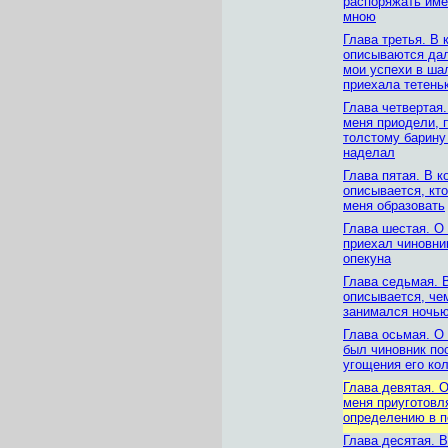
распоряжать име
мною
Глава третья. В 
описываются да
мои успехи в шал
приехала тетень
Глава четвертая.
меня приодели, 
толстому барину 
наделал
Глава пятая. В к
описывается, кто
меня образовать
Глава шестая. О 
приехал чиновни
опекуна
Глава седьмая. 
описывается, че
занимался ночь
Глава осьмая. О 
был чиновник по
угощения его ко
Глава девятая. О
меня приуготовл
определению в п
Глава десятая. В