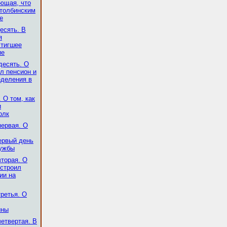
ющая, что
толбинским
е
есять. В
я
стигшее
ие
десять. О
ил пенсион и
еделения в
 О том, как
и
олк
первая. О
ервый день
лужбы
вторая. О
устроил
ии на
третья. О
ины
четвертая. В