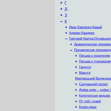
+
Г
+
Д
+
З
–
К
+
Иван Карпенко-Карый
+
Адриан Кащенко
–
Григорий Квитка-Основьяне
+
Драматические произве
–
Прозаические произвед
+
Письма к издателям
+
Письма к лужницком
+
Ганнуся
+
Маруся
Мертвецький Великден
+
Салдацький патрет
+
Добре роби – добре і
+
Конотопская ведьма
+
От тобі і скарб
+
Козир-дівка