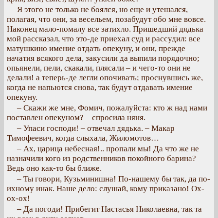
Я этого не только не боялся, но еще и утешался,
полагая, что они, за весельем, позабудут обо мне вовсе.
Наконец мало-помалу все затихло. Пришедший дядька
мой рассказал, что это-де приехал суд и рассудил: все
матушкино имение отдать опекуну, и они, прежде
начатия всякого дела, закусили да выпили порядочно;
опьянели, пели, скакали, плясали – и чего-то они не
делали! а теперь-де легли опочивать; проснувшись же,
когда не напьются снова, так будут отдавать имение
опекуну.
– Скажи же мне, Фомич, пожалуйста: кто ж над нами
поставлен опекуном? – спросила няня.
– Упаси господи! – отвечал дядька. – Макар
Тимофеевич, когда слыхала, Жиломотов…
– Ах, царица небесная!.. пропали мы! Да что же не
назначили кого из родственников покойного барина?
Ведь оно как-то бы ближе.
– Ты говори, Кузьминишна! По-нашему бы так, да по-
ихному инак. Наше дело: слушай, кому приказано! Ох-
ох-ох!
– Да погоди! Прибегит Настасья Николаевна, так та