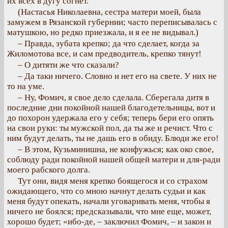
их всех в дугу согнет.
(Настасья Николаевна, сестра матери моей, была
замужем в Рязанской губернии; часто переписывалась с
матушкою, но редко приезжала, и я ее не видывал.)
– Правда, зубата крепко; да что сделает, когда за
Жиломотова все, и сам предводитель, крепко тянут!
– О дитяти же что сказали?
– Да таки ничего. Словно и нет его на свете. У них не
то на уме.
– Ну, Фомич, я свое дело сделала. Сберегала дитя в
последние дни покойной нашей благодетельницы, вот и
до похорон удержала его у себя; теперь бери его опять
на свои руки: ты мужской пол, да ты же и речист. Что с
ним будут делать, ты не дашь его в обиду. Блюди же его!
– В этом, Кузьминишна, не конфужься; как око свое,
соблюду ради покойной нашей общей матери и для-ради
моего рабского долга.
Тут они, видя меня крепко боящегося и со страхом
ожидающего, что со мною начнут делать судьи и как
меня будут опекать, начали уговаривать меня, чтобы я
ничего не боялся; предсказывали, что мне еще, может,
хорошо будет; «ибо-де, – заключил Фомич, – и закон и