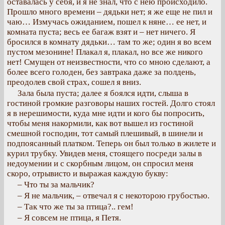
оставалась у себя, и я не знал, что с нею происходило.
Прошло много времени – дядьки нет; я же еще не пил и
чаю… Измучась ожиданием, пошел к няне… ее нет, и
комната пуста; весь ее багаж взят и – нет ничего. Я
бросился в комнату дядьки… там то же; один я во всем
пустом мезонине! Плакал я, плакал, но все же никого
нет! Смущен от неизвестности, что со мною сделают, а
более всего голоден, без завтрака даже за полдень,
преодолев свой страх, сошел я вниз.
Зала была пуста; далее я боялся идти, слыша в
гостиной громкие разговоры наших гостей. Долго стоял
я в нерешимости, куда мне идти и кого бы попросить,
чтобы меня накормили, как вот вышел из гостиной
смешной господин, тот самый плешивый, в шинели и
подпоясанный платком. Теперь он был только в жилете и
курил трубку. Увидев меня, стоящего посреди залы в
недоумении и с скорбным лицом, он спросил меня
скоро, отрывисто и выражая каждую букву:
– Что ты за мальчик?
– Я не мальчик, – отвечал я с некоторою грубостью.
– Так что же ты за птица?.. гем!
– Я совсем не птица, я Петя.