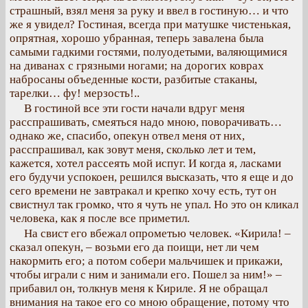
страшный, взял меня за руку и ввел в гостиную… и что
же я увидел? Гостиная, всегда при матушке чистенькая,
опрятная, хорошо убранная, теперь завалена была
самыми гадкими гостями, полуодетыми, валяющимися
на диванах с грязными ногами; на дорогих коврах
набросаны объеденные кости, разбитые стаканы,
тарелки… фу! мерзость!..
В гостиной все эти гости начали вдруг меня
расспрашивать, смеяться надо мною, поворачивать…
однако же, спасибо, опекун отвел меня от них,
расспрашивал, как зовут меня, сколько лет и тем,
кажется, хотел рассеять мой испуг. И когда я, ласками
его будучи успокоен, решился высказать, что я еще и до
сего времени не завтракал и крепко хочу есть, тут он
свистнул так громко, что я чуть не упал. Но это он кликал
человека, как я после все приметил.
На свист его вбежал опрометью человек. «Кирила! –
сказал опекун, – возьми его да поищи, нет ли чем
накормить его; а потом собери мальчишек и прикажи,
чтобы играли с ним и занимали его. Пошел за ним!» –
прибавил он, толкнув меня к Кириле. Я не обращал
внимания на такое его со мною обращение, потому что