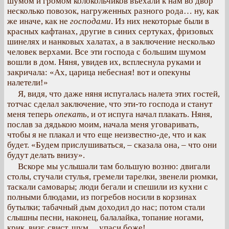
шумом и громом колокольчиков въехали к нам во двор
несколько повозок, нагруженных разного рода… ну, как
же иначе, как не
господами
. Из них некоторые были в
красных кафтанах, другие в синих сертуках, фризовых
шинелях и нанковых халатах, а в заключение несколько
человек верхами. Все эти господа с большим шумом
вошли в дом. Няня, увидев их, всплеснула руками и
закричала: «Ах, царица небесная! вот и опекуны
налетели!»
Я, видя, что даже няня испугалась налета этих гостей,
тотчас сделал заключение, что эти-то господа и станут
меня теперь
опекать
, и от испуга начал плакать. Няня,
послав за дядькою моим, начала меня уговаривать,
чтобы я не плакал и что еще неизвестно-де, что и как
будет. «Будем прислушиваться, – сказала она, – что они
будут делать внизу».
Вскоре мы услышали там большую возню: двигали
столы, стучали стулья, гремели тарелки, звенели рюмки,
таскали самовары; люди бегали и спешили из кухни с
полными блюдами, из погребов носили в корзинах
бутылки; табачный дым доходил до нас; потом стали
слышны песни, наконец, балалайка, топание ногами,
крик, визг, свист, шум… упаси боже!