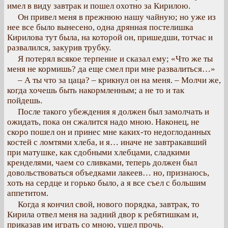
имел в виду завтрак и пошел охотно за Кирилою.
Он привел меня в прежнюю нашу чайную; но уже из
нее все было вынесено, одна дрянная постелишка
Кирилова тут была, на которой он, пришедши, тотчас и
развалился, закурив трубку.
Я потерял всякое терпение и сказал ему; «Что же ты
меня не кормишь? да еще смел при мне развалиться…»
– А ты что за цаца? – крикнул он на меня. – Молчи же,
когда хочешь быть накормленным; а не то и так
пойдешь.
После такого убеждения я должен был замолчать и
ожидать, пока он сжалится надо мною. Наконец, не
скоро пошел он и принес мне каких-то недоглоданных
костей с ломтями хлеба, и я… иначе не завтракавший
при матушке, как сдобными хлебцами, сладкими
кренделями, чаем со сливками, теперь должен был
довольствоваться объедками лакеев… но, признаюсь,
хоть на сердце и горько было, а я все съел с большим
аппетитом.
Когда я кончил свой, нового порядка, завтрак, то
Кирила отвел меня на задний двор к ребятишкам и,
приказав им играть со мною, ушел прочь.