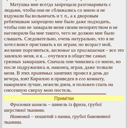
Матушка мне всегда запрещала разговаривать с
людьми, чтобы они не сближались со мною и не
вздумали бы вольничать и т. п., а к дворовым
ребятишкам запрещено мне было даже подходить,
чтобы они не замарали меня своим неопрятством и не
наговорили бы мне такого, чего не должно мне было
слышать. Следовательно, очень натурально, что я не
хотел вовсе приставать к их играм; но возраст мой,
желание порезвиться,
ласковые их приглашения
– все это
завлекло меня, и я… очутился в обществе самых
грязных замарашек. Сначала они чинились со мною, но
после подружились и, наконец, играя, даже толкали
меня. В этих
приятных
занятиях провел я день до
вечера, взят Кирилою и приведен в
его
комнату,
накормлен лучше, нежели днем, и положен спать на
снесенную сверху мою постель.
Примітки
Фризовая шинель
– шинель із фриза, грубої
шерстяної тканини.
Нанковий
– пошитий з нанки, грубої бавовняної
тканини.