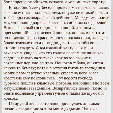
бог запрещают обижать всякого, а кольми паче сироту».
В подобной сему беседе провели мы несколько часов,
как внизу опять поднялся шум, но уже не в такой силе, и
только два самовара были в действии. Между тем видели
мы, что полон двор был крестьян, собранных с деревни.
Вышел красный господин, вчерашний, а за ним…
пресмешной!.. во фризовой шинели, носовым платком
подпоясанный, на красном носу очки как очки, да еще с
боков зеленые стекла – видно, для того, чтобы во все
стороны глядеть. Снял кожаный картуз… я так и
захохотал, увидев, что его голова совсем плешива как
ладонь и только на затылке клок волос рыжих и
связанных черною лентою. Понюхав табака, он читал
какую-то бумагу; потом выступил какой-то господин в
коричневом сертуке; красным указал на него, и все
крестьяне ему поклонились. Тут все эти господа
гурьбою пошли в кладовые, погреба, конюшни и по всем
матушкиным заведениям. Возвратились домой поздо, и
опять поднялась утренняя гульба с таким же шумом и
криком.
На другой день гости наши проснулись довольно
поздо и скоро прислали за моим дядькою. Няня же