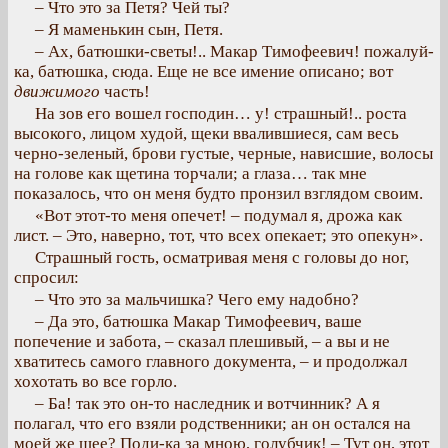
– Что это за Петя? Чей ты?
– Я маменькин сын, Петя.
– Ах, батюшки-светы!.. Макар Тимофеевич! пожалуй-
ка, батюшка, сюда. Еще не все имение описано; вот
движимого
часть!
На зов его вошел господин… у! страшный!.. роста
высокого, лицом худой, щеки ввалившиеся, сам весь
черно-зеленый, брови густые, черные, нависшие, волосы
на голове как щетина торчали; а глаза… так мне
показалось, что он меня будто пронзил взглядом своим.
«Вот этот-то меня опечет! – подумал я, дрожа как
лист. – Это, наверно, тот, что всех опекает; это опекун».
Страшный гость, осматривая меня с головы до ног,
спросил:
– Что это за мальчишка? Чего ему надобно?
– Да это, батюшка Макар Тимофеевич, ваше
попечение и забота, – сказал плешивый, – а вы и не
хватитесь самого главного документа, – и продолжал
хохотать во все горло.
– Ба! так это он-то наследник и вотчинник? А я
полагал, что его взяли родственники; ан он остался на
моей же шее? Поди-ка за мною, голубчик! – Тут он, этот