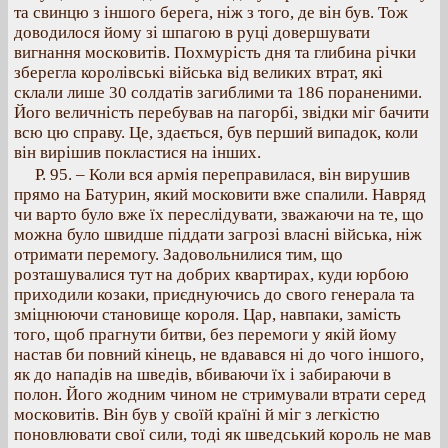
та свинцю з іншого берега, ніж з того, де він був. Тож
доводилося йому зі шпагою в руці довершувати
вигнання московитів. Похмурість дня та глибина річки
зберегла королівські війська від великих втрат, які
склали лише 30 солдатів загиблими та 186 пораненими.
Його величність перебував на пагорбі, звідки міг бачити
всю цю справу. Це, здається, був перший випадок, коли
він вирішив покластися на інших.
Р. 95. – Коли вся армія переправилася, він вирушив
прямо на Батурин, який московити вже спалили. Навряд
чи варто було вже їх переслідувати, зважаючи на те, що
можна було швидше піддати загрозі власні війська, ніж
отримати перемогу. Задовольнилися тим, що
розташувалися тут на добрих квартирах, куди юрбою
приходили козаки, приєднуючись до свого генерала та
зміцнюючи становище короля. Цар, навпаки, замість
того, щоб прагнути битви, без перемоги у якій йому
настав би повний кінець, не вдавався ні до чого іншого,
як до нападів на шведів, вбиваючи їх і забираючи в
полон. Його жодним чином не стримували втрати серед
московитів. Він був у своїй країні й міг з легкістю
поновлювати свої сили, тоді як шведський король не мав