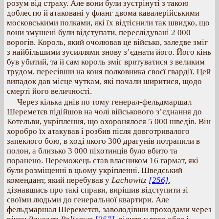
розум від страху. Але вони були зустрінуті з такою
доблестю й атаковані у фланг двома кавалерійськими
московськими полками, які їх відтіснили так швидко, що
вони змушені були відступати, переслідувані 2 000
ворогів. Король, який очолював це військо, заледве зміг
з найбільшими зусиллями знову з’єднати його. Його кінь
був убитий, та й сам король зміг врятуватися з великим
трудом, пересівши на коня полковника своєї гвардії. Цей
випадок дав місце чуткам, які почали ширитися, щодо
смерті його величності.
Через кілька днів по тому генерал-фельдмаршал
Шереметєв підійшов на чолі військового з’єднання до
Котельви, укріплення, що охоронялося 5 000 шведів. Він
хоробро їх атакував і розбив після довготривалого
запеклого бою, в ході якого 300 драгунів потрапили в
полон, а близько 3 000 піхотинців було вбито та
поранено. Переможець став власником 16 гармат, які
були розміщенні в цьому укріпленні. Шведський
комендант, який перебував у
Lachowitz
[256]
,
дізнавшись про такі справи, вирішив відступити зі
своїми людьми до генеральної квартири. Але
фельдмаршал Шереметєв, заволодівши проходами через