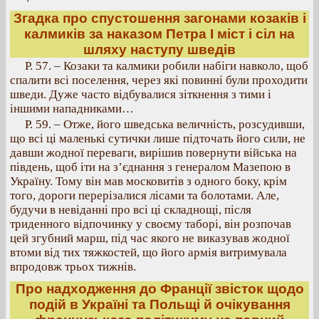
Згадка про спустошення загонами козаків і
калмиків за наказом Петра І міст і сіл на
шляху наступу шведів
Р. 57. – Козаки та калмики робили набіги навколо, щоб
спалити всі поселення, через які повинні були проходити
шведи. Дуже часто відбувалися зіткнення з тими і
іншими нападниками…
Р. 59. – Отже, його шведська величність, розсудивши,
що всі ці маленькі сутички лише підточать його сили, не
давши жодної переваги, вирішив повернути війська на
південь, щоб іти на з’єднання з генералом Мазепою в
Україну. Тому він мав московитів з одного боку, крім
того, дороги перерізалися лісами та болотами. Але,
будучи в невіданні про всі ці складнощі, після
триденного відпочинку у своєму таборі, він розпочав
цей згубний марш, під час якого не виказував жодної
втоми від тих тяжкостей, що його армія витримувала
впродовж трьох тижнів.
Про надходження до Франції звісток щодо
подій в Україні та Польщі й очікування