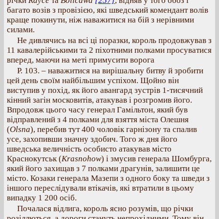
річки
Rayce
та
Bolicawa
[257]
, відняв у того обоз і
багато возів з провізією, які шведський комендант волів
краще покинути, ніж наважитися на бій з нерівними
силами.
Не дивлячись на всі ці поразки, король продовжував з
11 кавалерійськими та 2 піхотними полками просуватися
вперед, маючи на меті примусити ворога
Р. 103. – наважитися на вирішальну битву й зробити
цей день своїм найбільшим успіхом. Щойно він
виступив у похід, як його авангард зустрів 1-тисячний
кінний загін московитів, атакував і розгромив його.
Впродовж цього часу генерал Гамільтон, який був
відправлений з 4 полками для взяття міста Олешня
(
Olsna
), перебив тут 400 чоловік гарнізону та спалив
усе, захопивши значну здобич. Того ж дня його
шведська величність особисто атакував місто
Краснокутськ (
Krasnohow
) і змусив генерала Шомбурга,
який його захищав з 7 полками драгунів, залишити це
місто. Козаки генерала Мазепи з одного боку та шведи з
іншого переслідували втікачів, які втратили в цьому
випадку 1 200 осіб.
Почалася відлига, король ясно розумів, що річки
розіллються, а дороги стануть непрохідними. Тому він