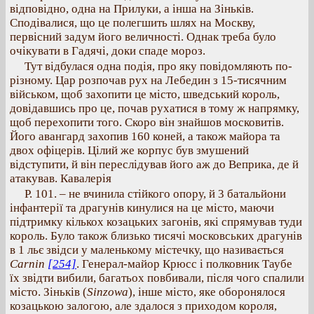
відповідно, одна на Прилуки, а інша на Зіньків.
Сподівалися, що це полегшить шлях на Москву,
первісний задум його величності. Однак треба було
очікувати в Гадячі, доки спаде мороз.
Тут відбулася одна подія, про яку повідомляють по-
різному. Цар розпочав рух на Лебедин з 15-тисячним
військом, щоб захопити це місто, шведський король,
довідавшись про це, почав рухатися в тому ж напрямку,
щоб перехопити того. Скоро він знайшов московитів.
Його авангард захопив 160 коней, а також майора та
двох офіцерів. Цілий же корпус був змушений
відступити, й він переслідував його аж до Веприка, де й
атакував. Кавалерія
Р. 101. – не вчинила стійкого опору, й 3 батальйони
інфантерії та драгунів кинулися на це місто, маючи
підтримку кількох козацьких загонів, які спрямував туди
король. Було також близько тисячі московських драгунів
в 1 льє звідси у маленькому містечку, що називається
Carnin
[254]
. Генерал-майор Крюсс і полковник Таубе
їх звідти вибили, багатьох повбивали, після чого спалили
місто. Зіньків (
Sinzowa
), інше місто, яке оборонялося
козацькою залогою, але здалося з приходом короля,