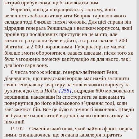
котрий прибув сюди, щоб заволодіти ним.
Нарешті, погода покращилася у лютому, його
величність забажав атакувати Веприк, гарнізон якого
складав тоді близько тисячі чоловік. Для цієї справи він
відрядив генерала Реншильда з великим корпусом, який
провів три послідовних приступи на це місто, але
кожного разу вони були відбиті, а втрати склали 1 200
вбитими та 2 000 пораненими. Губернатор, не маючи
більше змоги оборонятися, здався шведам, після того як
було узгоджено почесну капітуляцію як для нього, так і
для його гарнізону.
8 числа того ж місяця, генерал-лейтенант Ренн,
дізнавшись, що шведський король має намір залишити
свою генеральну квартиру на чолі великого корпусу та
рухатися до села
Holka
[255]
, відрядив 600 московських
вершників, наказавши їм спостерігати за шведами та
повернутися до його військового з’єднання тоді, коли
зав’яжеться бій. Все це було в точності виконано. Шведи
не були ще на достатній відстані, коли пішли в атаку на
піхотний
Р. 102 – Семенівський полк, який займав фронт перед
ними, сподіваючись, що згадана кавалерія втратить