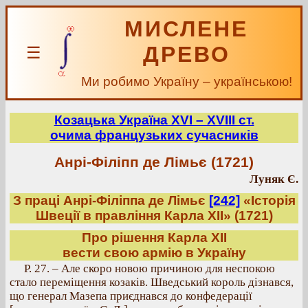
МИСЛЕНЕ
ДРЕВО
☰
Ми робимо Україну – українською!
Козацька Україна ХVІ – ХVІІІ ст.
очима французьких сучасників
Анрі-Філіпп де Лімьє (1721)
Луняк Є.
З праці Анрі-Філіппа де Лімьє
[242]
«Історія
Швеції в правління Карла ХІІ» (1721)
Про рішення Карла ХІІ
вести свою армію в Україну
Р. 27. – Але скоро новою причиною для неспокою
стало переміщення козаків. Шведський король дізнався,
що генерал Мазепа приєднався до конфедерації