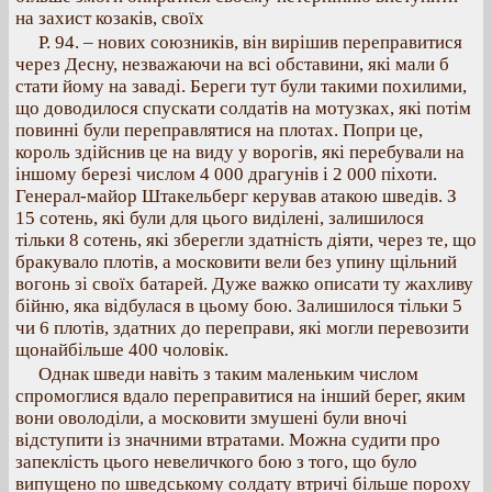
на захист козаків, своїх
Р. 94. – нових союзників, він вирішив переправитися
через Десну, незважаючи на всі обставини, які мали б
стати йому на заваді. Береги тут були такими похилими,
що доводилося спускати солдатів на мотузках, які потім
повинні були переправлятися на плотах. Попри це,
король здійснив це на виду у ворогів, які перебували на
іншому березі числом 4 000 драгунів і 2 000 піхоти.
Генерал-майор Штакельберг керував атакою шведів. З
15 сотень, які були для цього виділені, залишилося
тільки 8 сотень, які зберегли здатність діяти, через те, що
бракувало плотів, а московити вели без упину щільний
вогонь зі своїх батарей. Дуже важко описати ту жахливу
бійню, яка відбулася в цьому бою. Залишилося тільки 5
чи 6 плотів, здатних до переправи, які могли перевозити
щонайбільше 400 чоловік.
Однак шведи навіть з таким маленьким числом
спромоглися вдало переправитися на інший берег, яким
вони оволоділи, а московити змушені були вночі
відступити із значними втратами. Можна судити про
запеклість цього невеличкого бою з того, що було
випущено по шведському солдату втричі більше пороху