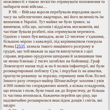
можливості з такою легкістю отримувати поповнення та
набирати нові війська…
Р. 98. – Війська короля перебували впродовж цього
часу на забезпечених квартирах, які його величність їм
визначив в Україні. Тут майже не було тривог, за
винятком, хіба що, загонів і відділень московитів, які
частіше бували розбиті, ніж отримували перемоги.
Однією з таких був випадок, коли 12-тисячне з’єднання,
більшою мірою з кавалерії, під керівництвом генерала
Ренна
[253]
, зазнала такого нищівного розгрому в
грудні, що той вважав за щастя виплутатися з цієї
справи, вправно орудуючи шпорами й залишивши тим
не менш близько 2 тисяч загиблих на бойовищі. Граф
Левенгаупт напав тоді ж на 6 полків інфантерії, які були
розквартировані поблизу Сум, і порубав їх на шматки,
прагнучи реваншу за поразку, отриману ним біля Лісної.
Іншого разу генерал-майор Штакельберг захопив і увів
4 000 повністю споряджених коней, а кілька ескадронів,
що втекли з поля, були гнані аж до Бористену, де більша
їх частина втопилася, бажаючи перейти цю ріку, що
надзвичайно розширилася внаслідок дощів і снігів, які
щедро