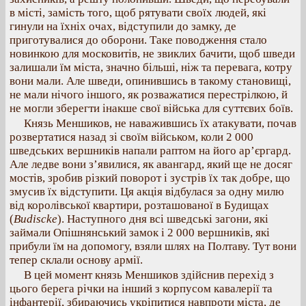
в місті, замість того, щоб рятувати своїх людей, які
гинули на їхніх очах, відступили до замку, де
приготувалися до оборони. Таке поводження стало
новинкою для московитів, не звиклих бачити, щоб шведи
залишали їм міста, значно більші, ніж та перевага, котру
вони мали. Але шведи, опинившись в такому становищі,
не мали нічого іншого, як розважатися перестрілкою, й
не могли зберегти інакше свої війська для суттєвих боїв.
Князь Меншиков, не наважившись їх атакувати, почав
розвертатися назад зі своїм військом, коли 2 000
шведських вершників напали раптом на його ар’єргард.
Але ледве вони з’явилися, як авангард, який ще не досяг
мостів, зробив різкий поворот і зустрів їх так добре, що
змусив їх відступити. Ця акція відбулася за одну милю
від королівської квартири, розташованої в Будищах
(
Budiscke
). Наступного дня всі шведські загони, які
займали Опішнянський замок і 2 000 вершників, які
прибули їм на допомогу, взяли шлях на Полтаву. Тут вони
тепер склали основу армії.
В цей момент князь Меншиков здійснив перехід з
цього берега річки на інший з корпусом кавалерії та
інфантерії, збираючись укріпитися навпроти міста, де