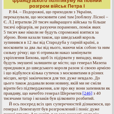
французького політикуму на повний
розгром військ Петра І
Р. 84. – Подорожні, що приходили з України,
переказували, що московити самі там [поблизу Лісної –
Є. Л.] втратили 20 тисяч найкращого війська та більше
тисячі офіцерів, не рахуючи поранених, поміж яких
5 тисяч вже ніколи не будуть спроможні взятися за
зброю. Вони казали також, що шведський король
зупинився в 12 льє від Стародуба у гарній країні, а
московити за два льє від нього, маючи між собою та ним
сильну річку; що ті отримали наказ замінувати
укріплення Бихова, щоб їх підірвати у випадку, якщо
будуть змушені залишити це місто; що генерал Мазепа
приєднався до шведського короля разом зі своєю армією
і що відбулося кілька сутичок з московитами в різних
місцях, котрі закінчилися для тих дуже невдало. До
цього також додавали вони новину, якій ми не сміли
вірити без підтвердження, але про яку вони запевняли як
правдиву, що начебто генерал Шереметєв
[246]
з 40
тисячами татар і козаків був цілковито розбитий.
Й ось посеред всіх цих суперечностей дізнаємося, що
генерал Левенгаупт був розгромлений і поніс дуже