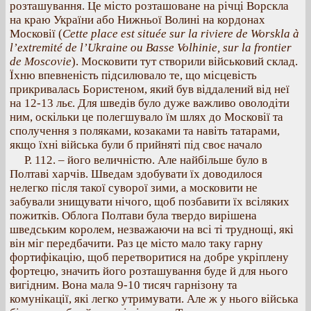
розташування. Це місто розташоване на річці Ворскла
на краю України або Нижньої Волині на кордонах
Московії (
Cette place est située sur la riviere de Worskla à
l’extremité de l’Ukraine ou Basse Volhinie, sur la frontier
de Moscovie
). Московити тут створили військовий склад.
Їхню впевненість підсилювало те, що місцевість
прикривалась Бористеном, який був віддалений від неї
на 12-13 льє. Для шведів було дуже важливо оволодіти
ним, оскільки це полегшувало їм шлях до Московії та
сполучення з поляками, козаками та навіть татарами,
якщо їхні війська були б прийняті під своє начало
Р. 112. – його величністю. Але найбільше було в
Полтаві харчів. Шведам здобувати їх доводилося
нелегко після такої суворої зими, а московити не
забували знищувати нічого, щоб позбавити їх всіляких
пожитків. Облога Полтави була твердо вирішена
шведським королем, незважаючи на всі ті труднощі, які
він міг передбачити. Раз це місто мало таку гарну
фортифікацію, щоб перетворитися на добре укріплену
фортецю, значить його розташування буде й для нього
вигідним. Вона мала 9-10 тисяч гарнізону та
комунікації, які легко утримувати. Але ж у нього війська