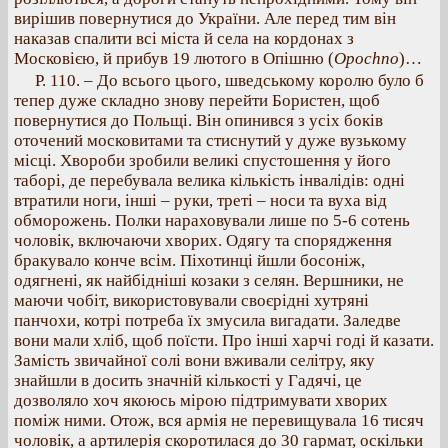
вирішив повернутися до України. Але перед тим він
наказав спалити всі міста й села на кордонах з
Московією, й прибув 19 лютого в Опішню (
Opochno
)…
Р. 110. – До всього цього, шведському королю було б
тепер дуже складно знову перейти Бористен, щоб
повернутися до Польщі. Він опинився з усіх боків
оточений московитами та стиснутий у дуже вузькому
місці. Хвороби зробили великі спустошення у його
таборі, де перебувала велика кількість інвалідів: одні
втратили ноги, інші – руки, треті – носи та вуха від
обморожень. Полки нараховували лише по 5-6 сотень
чоловік, включаючи хворих. Одягу та спорядження
бракувало конче всім. Піхотинці йшли босоніж,
одягнені, як найбідніші козаки з селян. Вершники, не
маючи чобіт, використовували своєрідні хутряні
панчохи, котрі потреба їх змусила вигадати. Заледве
вони мали хліб, щоб поїсти. Про інші харчі годі й казати.
Замість звичайної солі вони вживали селітру, яку
знайшли в досить значній кількості у Гадячі, це
дозволяло хоч якоюсь мірою підтримувати хворих
поміж ними. Отож, вся армія не перевищувала 16 тисяч
чоловік, а артилерія скоротилася до 30 гармат, оскільки