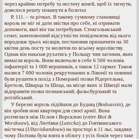
через крайню потребу та нестачу коней, щоб їх тягнути,
довелося решту покинути в болотах
Р. 111. – та річках. В такому сумному становищі
король не міг ні дати звістки про себе, ні отримати
допомоги, якої він так потребував. Стокгольмський
сенат, занепокоєний відсутністю повідомлень від нього
впродовж трьох місяців, постановив призначити на 30
квітня день посту та молитов по всьому королівству.
Однак він наказав рухатись у Польщу тим загонам, яких
вимагав король. Вони включали в себе 6 500 чоловік
інфантерії та 1 000 вершників, а також 12 гармат. Також
малися 7 000 чоловік рекрутованих в Лівонії та повинні
були рушити в похід з Померанії полки Рідергельма,
Бретоля, Шварца та Шоца, на місце яких зі Швеції мали
відправити полки познанський, фальсбурзький та
ротлібський.
У березні король підійшов до Будищ (
Bodoassin
), де
він зробив нові квартири для своєї армії. Вона
розтяглася між Пслом і Ворсклою (
entre Biot &
Worskouw
), від Лютівки (
Lutecka
) до Говтвинського
містечка (
Ultaviskandouw
) на просторі в 11 льє, завдяки
чому Полтава була взята в облогу з усіх боків через таке