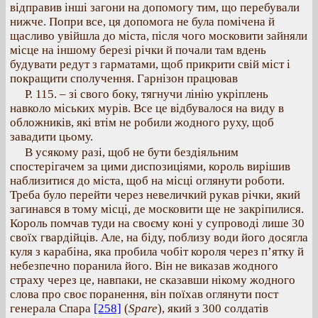
відправив інші загони на допомогу тим, що перебували
нижче. Попри все, ця допомога не була помічена й
щасливо увійшла до міста, після чого московити зайняли
місце на іншому березі річки й почали там вдень
будувати редут з гарматами, щоб прикрити свій міст і
покращити сполучення. Гарнізон працював
Р. 115. – зі свого боку, тягнучи лінію укріплень
навколо міських мурів. Все це відбувалося на виду в
обложників, які втім не робили жодного руху, щоб
завадити цьому.
В усякому разі, щоб не бути бездіяльним
спостерігачем за цими диспозиціями, король вирішив
наблизитися до міста, щоб на місці оглянути роботи.
Треба було перейти через невеличкий рукав річки, який
загинався в тому місці, де московити ще не закріпилися.
Король помчав туди на своєму коні у супроводі лише 30
своїх гвардійців. Але, на біду, поблизу води його досягла
куля з карабіна, яка пробила чобіт короля через п’ятку й
небезпечно поранила його. Він не виказав жодного
страху через це, навпаки, не сказавши нікому жодного
слова про своє поранення, він поїхав оглянути пост
генерала Спара
[258]
(
Spare
), який з 300 солдатів