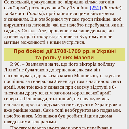
Сенявський, врахувавши це, відрядив кілька загонів
своєї армії, розташувавши їх у Туробіні
[251]
(
Torabin
)
та Замості (
Samoz
), щоб зайнятися цими військовим
з’єднанням. Він отаборився тут сам трохи пізніше, щоб
вирушити на литовців, які ще начебто перебували, як він
гадав, у Сокалі. Але, провівши там лише деньок, він
дізнався, що ті знову відступили за Буг, тому він не
матиме можливості з ними зустрітися.
Про бойові дії 1708-1709 рр. в Україні
та роль у них Мазепи
Р. 90. – Зважаючи на те, що його вікторія поблизу
Лісної не була такою довершеною, як сам він
наголошував, цар наказав князю Меншикову слідувати
поспішно за генералом Левенгауптом з частиною своєї
армії. Але той вже з’єднався при своєму відступі з 8-
тисячним драгунським загоном королівської армії
генерала Реншильда, тож інший, не наважуючись
нападати, просто слідував за ним, йдучи в Україну, як я
вже раніше казав. Саме тоді необгрунтовано подавали,
начебто князь Меншиков був розбитий цими двома
шведськими генералами.
Протягом всього цього часу король перебував у