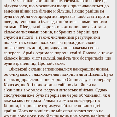
Р. 99. – йшли в останній час. Незважаючи на все це,
відчувалося, що московити щодня призвичаюються до
ведення війни все більше й більше, і якщо раніше їм
була потрібна чотирикратна перевага, щоб стати проти
шведів, тепер вони були здатні битися з ними рівними
силами. Шведський король також поповнив свої лави
кількома тисячами воїнів, набраних в Україні для
служби в піхоті, а також численними регулярними
полками з козаків і волохів, які приходили сюди,
повертаючись до підпорядкування наказам свого
генерала. Армія отримала порох і кулі зі Львова, а також
кількох інших міст Польщі, замість тих боєприпасів, що
були втрачені під Пропойськом.
Військові склади заповнювалися найкращим чином,
бо очікувалося надходження підкріплень зі Швеції. Було
також відправлено гінця королю Станіславу та генералу
Крассау, щоб ті прискорили свій похід і йшли на
з’єднання з королем, ведучи литовське військо. Однак
сполучення вже було перерізане через об’єднання, як я
вже казав, генерала Гольца з армією конфедератів
Корони, і король не отримував більше новин з цієї
країни. Його величність не міг сподіватися тепер на
жодну допомогу, тим більше вона й не могла надійти ні