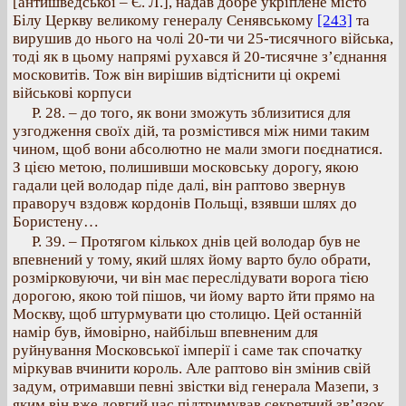
[антишведської – Є. Л.], надав добре укріплене місто
Білу Церкву великому генералу Сенявському
[243]
та
вирушив до нього на чолі 20-ти чи 25-тисячного війська,
тоді як в цьому напрямі рухався й 20-тисячне з’єднання
московитів. Тож він вирішив відтіснити ці окремі
військові корпуси
Р. 28. – до того, як вони зможуть зблизитися для
узгодження своїх дій, та розмістився між ними таким
чином, щоб вони абсолютно не мали змоги поєднатися.
З цією метою, полишивши московську дорогу, якою
гадали цей володар піде далі, він раптово звернув
праворуч вздовж кордонів Польщі, взявши шлях до
Бористену…
Р. 39. – Протягом кількох днів цей володар був не
впевнений у тому, який шлях йому варто було обрати,
розмірковуючи, чи він має переслідувати ворога тією
дорогою, якою той пішов, чи йому варто йти прямо на
Москву, щоб штурмувати цю столицю. Цей останній
намір був, ймовірно, найбільш впевненим для
руйнування Московської імперії і саме так спочатку
міркував вчинити король. Але раптово він змінив свій
задум, отримавши певні звістки від генерала Мазепи, з
яким він вже довгий час підтримував секретний зв’язок.