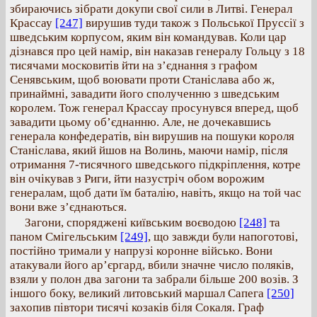
збираючись зібрати докупи свої сили в Литві. Генерал
Крассау
[247]
вирушив туди також з Польської Пруссії з
шведським корпусом, яким він командував. Коли цар
дізнався про цей намір, він наказав генералу Гольцу з 18
тисячами московитів йти на з’єднання з графом
Сенявським, щоб воювати проти Станіслава або ж,
принаймні, завадити його сполученню з шведським
королем. Тож генерал Крассау просунувся вперед, щоб
завадити цьому об’єднанню. Але, не дочекавшись
генерала конфедератів, він вирушив на пошуки короля
Станіслава, який йшов на Волинь, маючи намір, після
отримання 7-тисячного шведського підкріплення, котре
він очікував з Риги, йти назустріч обом ворожим
генералам, щоб дати їм баталію, навіть, якщо на той час
вони вже з’єднаються.
Загони, споряджені київським воєводою
[248]
та
паном Смігельським
[249]
, що завжди були напоготові,
постійно тримали у напрузі коронне військо. Вони
атакували його ар’єргард, вбили значне число поляків,
взяли у полон два загони та забрали більше 200 возів. З
іншого боку, великий литовський маршал Сапега
[250]
захопив півтори тисячі козаків біля Сокаля. Граф