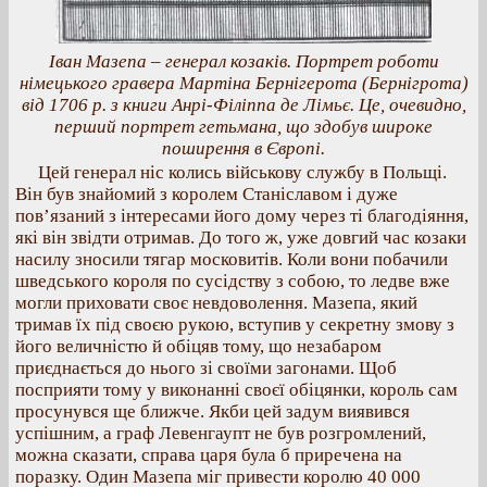
Іван Мазепа – генерал козаків. Портрет роботи
німецького гравера Мартіна Бернігерота (Бернігрота)
від 1706 р. з книги Анрі-Філіппа де Лімьє. Це, очевидно,
перший портрет гетьмана, що здобув широке
поширення в Європі.
Цей генерал ніс колись військову службу в Польщі.
Він був знайомий з королем Станіславом і дуже
пов’язаний з інтересами його дому через ті благодіяння,
які він звідти отримав. До того ж, уже довгий час козаки
насилу зносили тягар московитів. Коли вони побачили
шведського короля по сусідству з собою, то ледве вже
могли приховати своє невдоволення. Мазепа, який
тримав їх під своєю рукою, вступив у секретну змову з
його величністю й обіцяв тому, що незабаром
приєднається до нього зі своїми загонами. Щоб
посприяти тому у виконанні своєї обіцянки, король сам
просунувся ще ближче. Якби цей задум виявився
успішним, а граф Левенгаупт не був розгромлений,
можна сказати, справа царя була б приречена на
поразку. Один Мазепа міг привести королю 40 000