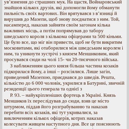
ув’язнення до страшних мук. На щастя, Войнаровський
знайшов кількох друзів, які допомогли йому обманути
пильність своїх вартових. Він врятувався з в’язниці й
вирушив до Мазепи, щоб знову поєднатися з ним. Той,
насамперед, наказав зайняти своїм загонам кілька
важливих місць, а потім попрямував до табору
шведського короля з кількома офіцерами та 500 кіньми.
Це було все, що міг він привести, щоб не бути викритим
московитами, які отаборилися між шведським королем і
ним, та уникнути зустрічі з князем Меншиковим, який
просувався сюди на чолі 15- чи 20-тисячного війська.
З наближенням цього князя більша частина козаків
підкорилася йому, а інші – розсіялися. Лише загін,
приведений Мазепою, приєднався до шведів. Решта,
кількістю до 6 000 чоловік, укрилися в Батурині, звичній
резиденції цього генерала та однієї з
Р. 93. – найукріпленіших фортець в Україні. Князь
Меншиков їх переслідував до сюди, взяв це місто
штурмом, піддав його розграбуванню та наказав
перебити всіх козаків, які тут укривалися, за
виключенням кількох офіцерів, котрих наказав
колесувати живцем наступного дня. Все це пояснюють