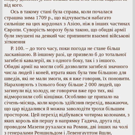
від кого.
Ось в такому стані була справа, коли почалася
страшна зима 1709 р., що відчувається набагато
сильніше на цих кордонах з Азією, ніж в інших частинах
Європи. Суворість морозу була такою, що обидві армії
були змушені на деякий час припинити взаємні військові
зіткнення
Р. 100. – до того часу, поки погода не стане більш
ласкавішою. В іншому разі, це призвело б до тотальної
загибелі кавалерії, як з одного боку, так і з іншого.
Обидві армії на могли собі дозволити загибелі значного
числа людей і коней, втрата яких була тим більшою для
шведів, які не мали змоги, як я вже говорив, їх поновити.
Нараховують з їхнього боку більше 2 000 людей, що
загинули від холоду, не говорячи вже про тих, які
відморозили собі кінцівки. Особливо це припало на
січень-місяць, коли король здійснив перехід, вважаючи,
що цар віддалився й можна заволодіти трохи більшим
простором. Цей перехід відбувався чотирма колонами, з
яких король вів першу в напрямку Гадяча, друга під
проводом Мазепи рухалася на Ромни, дві інших на чолі
з генералами Реншильдом і Левенгауптом йшли,