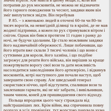
значні втрати. Але навіть в цьому нещасті, коли він
потрапив до рук московитів, не можна не відзначити
його гарного поводження та чеснот, завдяки яким він
зміг виплутатися звідти. Він перебував
Р. 85. – з жменькою людей в оточені 60-ти чи 80-ти
тисяч ворогів, на невигідній ділянці та в країні, де не мав
жодної підтримки, а кожен по рух стримувався вітром і
снігом. Однак він бився протягом 11 годин з ранку до
ночі, не будучи здоланим. Це стало можливим завдяки
його надзвичайній обережності. Лише побачивши, що
його втрати вже склали 3 тисячі чоловік і що вони є
суттєвими для короля, його хазяїна, і що подібне
загрожує для решти його війська, він вирішив за краще
пожертвувати ворогу свої вози та дати можливість
насолодитися заволодінням його артилерією, і відкинув
московитів, котрі наступного дня почали наступ, щоб
завершити свою справу. Але шведський генерал
скористався ніччю, щоб відступити, спаливши вози та
заклепавши гармати, які не міг забрати, і вивільнивши,
таким чином, коней для пришвидшення свого відходу.
Польща впродовж цього часу страждала від
найстрашніших лих. Крім війни, яка спричинила повну
розруху в усіх провінціях, тут жорстоко панувала чума,