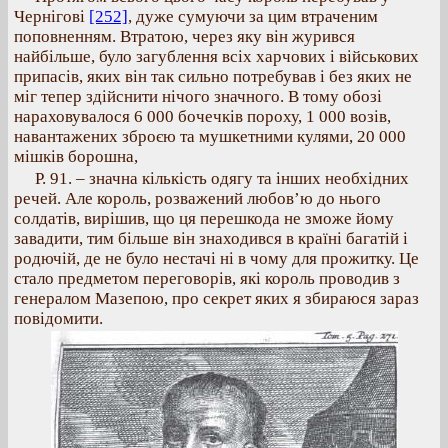
Чернігові
[252]
, дуже сумуючи за цим втраченим
поповненням. Втратою, через яку він журився
найбільше, було загублення всіх харчових і військових
припасів, яких він так сильно потребував і без яких не
міг тепер здійснити нічого значного. В тому обозі
нараховувалося 6 000 бочечків пороху, 1 000 возів,
навантажених зброєю та мушкетними кулями, 20 000
мішків борошна,
Р. 91. – значна кількість одягу та інших необхідних
речей. Але король, розважений любов’ю до нього
солдатів, вирішив, що ця перешкода не зможе йому
завадити, тим більше він знаходився в країні багатій і
родючій, де не було нестачі ні в чому для прожитку. Це
стало предметом переговорів, які король проводив з
генералом Мазепою, про секрет яких я збираюся зараз
повідомити.