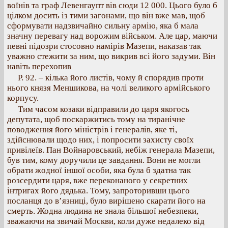
воїнів та граф Левенгаупт вів сюди 12 000. Цього було б
цілком досить із тими загонами, що він вже мав, щоб
сформувати надзвичайно сильну армію, яка б мала
значну перевагу над ворожим військом. Але цар, маючи
певні підозри стосовно намірів Мазепи, наказав так
уважно стежити за ним, що викрив всі його задуми. Він
навіть перехопив
Р. 92. – кілька його листів, чому й спорядив проти
нього князя Меншикова, на чолі великого армійського
корпусу.
Тим часом козаки відправили до царя якогось
депутата, щоб поскаржитись тому на тиранічне
поводження його міністрів і генералів, яке ті,
здійснювали щодо них, і попросити захисту своїх
привілеїв. Пан Войнаровський, небіж генерала Мазепи,
був тим, кому доручили це завдання. Вони не могли
обрати жодної іншої особи, яка була б здатна так
розсердити царя, вже переконаного у секретних
інтригах його дядька. Тому, запроторивши цього
посланця до в’язниці, було вирішено скарати його на
смерть. Жодна людина не знала більшої небезпеки,
зважаючи на звичай Москви, коли дуже недалеко від