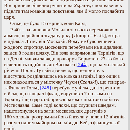
Він прийняв рішення рушити на Україну, сподіваючись
підняти там козаків на повстання, яке б могло послабити
царя.
Отже, це було 15 серпня, коли Карл,
Р. 40. – залишивши Могилів зі своєю переможною
армією, перейшов згадану ріку [Дніпро – Є. Л.], котра
відділяла Литву від Московії. Йому не було вчинено
жодного спротиву, московити перебували на віддаленні
звідси 8 годин шляху. Він взяв напрямок на Чернігів, що
на Десні, маючи завжди праворуч Бористен. 27-го його
величність підійшов до Високого
[244]
, що на маленькій
річечці Проні. Тут він дізнався, що неприятель
відступив, розділившись на кілька загонів, і що один з
них знаходиться у містечку Чауси (
Czanski
), що генерал-
лейтенант Гольц
[245]
перебуває у 4 льє далі з рештою
військ, що генерал Іфланд вирушив з 7 полками на
Україну і що цар отаборився разом з піхотою поблизу
Мстиславля. Саме тоді волохи, що служили шведам,
наштовхнулися на загін московських драгунів з
160 чоловік, розгромили його й взяли у полон 12 в’язнів,
разом з одним майором на ім’я дю Кей, з французької
нації.