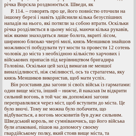
річка Ворскла роздвоюється. Шведи, як
Р. 114. – говорять про це, його повністю оточили на
іншому березі і навіть здійснили кілька безуспішних
нападів на нього, які потягли за собою втрати. Оскільки
річка розділяється в цьому місці, маючи кілька рукавів,
між якими знаходяться лише болота, вкриті лісом,
шириною близько чверті милі, князь Меншиков знайшов
можливості побудувати тут мости та провести 12 сотень
чоловік до міста з необхідною кількістю харчових і
військових припасів під керівництвом бригадира
Головіна. Оскільки цей захід вимагав не меншої
винахідливості, ніж сміливості, ось та стратагема, яку
князь Меншиков використав, щоб мати успіх.
Він розставив два загони зі своїх військ із гарматами:
один вище міста, інший – нижче, й наказав їм відкрити
сильний вогонь, в той час як допоміжні загони
переправлялися через міст, щоб вступити до міста. Це
було вночі. Тому не можна було побачити, що
відбувається, а вогонь московитів був дуже сильним.
Шведський король, не сумніваючись, що його війська
були атаковані, пішов на допомогу своєму
гвардійському полку, який стояв вище міста, та