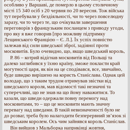
особливо у Варшаві, де померло в цьому столичному
місті 15 340 осіб з 20 червня по 20 вересня. Тож війська
тут перебували у бездіяльності, чи то через повселюдну
заразу, чи то через те, що очікували завершення
переговорів з французьким посланцем з приводу угоди,
про яку я вже говорив [про можливу підтримку
Лещинського Францією – Є. Л.]. Їх успіх повністю
залежав від сили шведської зброї, задіяної проти
московитів. Було очевидно, що, якщо шведський король,
Р. 86 – котрий відігнав московитів від Польщі та
далеко заглибився у їхню країну, зможе покласти край
могутності царя, як він на це сподівався, все, звичайно,
буде швидко вирішено на користь Станіслава. Однак цей
володар, що з таким трудом отримував звістки від
шведського короля, мав відомості такі незначні та
суперечливі, що не знав на що йому наважитися. То
казали, що шведи одержали повну перемогу над
московитами, то – що це московити мають значну
перевагу над шведами. В такій невизначеності було не
до розваг, треба було налагодити безперервний зв’язок зі
шведським королем. Ось чим зайнявся король Станіслав.
Він вийшов з Мальборка наприкінці жовтня,