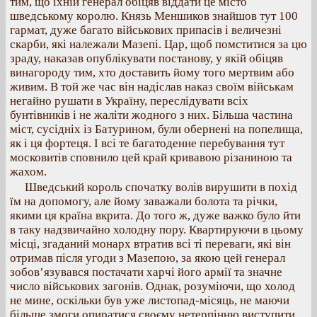
тим, що їхній генерал обіцяв віддати це місто
шведському королю. Князь Меншиков знайшов тут 100
гармат, дуже багато військових припасів і величезні
скарби, які належали Мазепі. Цар, щоб помститися за цю
зраду, наказав опублікувати постанову, у якій обіцяв
винагороду тим, хто доставить йому того мертвим або
живим. В той же час він надіслав наказ своїм військам
негайно рушати в Україну, переслідувати всіх
бунтівників і не жаліти жодного з них. Більша частина
міст, сусідніх із Батурином, були обернені на попелища,
як і ця фортеця. І всі те багатоденне перебування тут
московитів сповнило цей край кривавою різаниною та
жахом.
Шведський король спочатку волів вирушити в похід
їм на допомогу, але йому заважали болота та річки,
якими ця країна вкрита. До того ж, дуже важко було йти
в таку надзвичайно холодну пору. Квартируючи в цьому
місці, згаданий монарх втратив всі ті переваги, які він
отримав після угоди з Мазепою, за якою цей генерал
зобов’язувався постачати харчі його армії та значне
число військових загонів. Однак, розуміючи, що холод
не мине, оскільки був уже листопад-місяць, не маючи
більше змоги опиратися своєму нетерпінню виступити