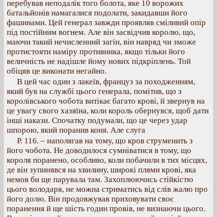
перебував неподалік того болота, яке 10 ворожих
батальйонів намагалися подолати, закидавши його
фашинами. Цей генерал завжди проявляв сміливий опір
під постійним вогнем. Але він засвідчив королю, що,
маючи такий нечисленний загін, він навряд чи зможе
протистояти наміру противника, якщо тільки його
величність не надішле йому нових підкріплень. Той
обіцяв це виконати негайно.
В цей час один з лакеїв, француз за походженням,
який був на службі цього генерала, помітив, що з
королівського чобота витікає багато крові, й звернув на
це увагу свого хазяїна, коли король обернувся, щоб дати
інші накази. Спочатку подумали, що це через удар
шпорою, який поранив коня. Але слуга
Р. 116. – наполягав на тому, що кров струменить з
його чобота. Не доводилося сумніватися в тому, що
короля поранено, особливо, коли побачили в тих місцях,
де він зупинявся на хвилину, широкі плями крові, яка
немов би ще парувала там. Захоплюючись стійкістю
цього володаря, не можна стриматись від слів жалю про
його долю. Він продовжував приховувати своє
поранення й ще шість годин провів, не визнаючи цього.