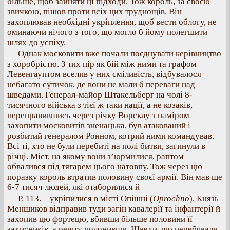
більше, щоб зайняти ці підходи. Тож король, за своєю
звичкою, пішов проти всіх цих труднощів. Він
захоплював необхідні укріплення, щоб вести облогу, не
оминаючи нічого з того, що могло б йому полегшити
шлях до успіху.
Однак московити вже почали поєднувати керівництво
з хоробрістю. З тих пір як бій між ними та графом
Левенгауптом вселив у них сміливість, відбувалося
небагато сутичок, де вони не мали б переваги над
шведами. Генерал-майор Штакельберг на чолі 8-
тисячного війська з тієї ж таки нації, а не козаків,
переправившись через річку Ворсклу з наміром
захопити московитів зненацька, був атакований і
розбитий генералом Ронном, котрий ними командував.
Всі ті, хто не були перебиті на полі битви, загинули в
річці. Міст, на якому вони з’юрмилися, раптом
обвалився під тягарем цього натовпу. Тож через цю
поразку король втратив половину своєї армії. Він мав ще
6-7 тисяч людей, які отаборилися й
Р. 113. – укріпилися в місті Опішні (
Oprochno
). Князь
Меншиков відправив туди загін кавалерії та інфантерії й
захопив цю фортецю, вбивши більше половини її
захисників, а решту полонивши. Шведи, що перебували