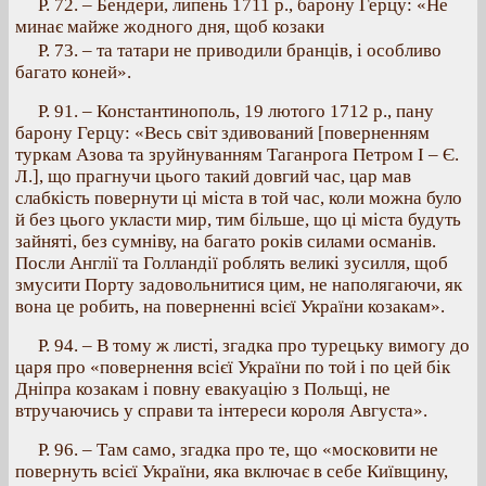
Р. 72. – Бендери, липень 1711 р., барону Герцу: «Не
минає майже жодного дня, щоб козаки
Р. 73. – та татари не приводили бранців, і особливо
багато коней».
Р. 91. – Константинополь, 19 лютого 1712 р., пану
барону Герцу: «Весь світ здивований [поверненням
туркам Азова та зруйнуванням Таганрога Петром І – Є.
Л.], що прагнучи цього такий довгий час, цар мав
слабкість повернути ці міста в той час, коли можна було
й без цього укласти мир, тим більше, що ці міста будуть
зайняті, без сумніву, на багато років силами османів.
Посли Англії та Голландії роблять великі зусилля, щоб
змусити Порту задовольнитися цим, не наполягаючи, як
вона це робить, на поверненні всієї України козакам».
Р. 94. – В тому ж листі, згадка про турецьку вимогу до
царя про «повернення всієї України по той і по цей бік
Дніпра козакам і повну евакуацію з Польщі, не
втручаючись у справи та інтереси короля Августа».
Р. 96. – Там само, згадка про те, що «московити не
повернуть всієї України, яка включає в себе Київщину,