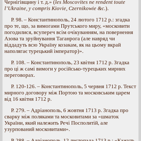
Чернігівщину і т. д.» (
les Moscovites ne rendent toute
l’Ukraine, y compris Kiovie, Czernikowie &c.
).
Р. 98. – Константинополь, 24 лютого 1712 р.: згадка
про те, що, за вимогами Прутського миру, «московити
погодилися, всупереч всім очікуванням, на повернення
Азова та зруйнування Таганрога (але навряд чи
віддадуть всю Україну козакам, як на цьому вкрай
наполягає турецький імператор)».
Р. 108. – Константинополь, 23 квітня 1712 р. Згадка
про ці ж самі вимоги у російсько-турецьких мирних
переговорах.
Р. 120-126. – Константинополь, 5 червня 1712 р. Текст
мирного договору між Портою та московським царем
від 16 квітня 1712 р.
Р. 279. – Адріанополь, 6 жовтня 1713 р. Згадка про
сварку між поляками та московитами за «шматок
України, який належить Речі Посполитій, але
узурпований московитами».
Р. 288. – Адріанополь, 12 листопада 1713 р.: «Кажуть,