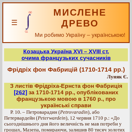
МИСЛЕНЕ
ДРЕВО
☰
Ми робимо Україну – українською!
Козацька Україна ХVІ – ХVІІІ ст.
очима французьких сучасників
Фрідріх фон Фабрицій (1710-1714 рр.)
Луняк Є.
З листів Фрідріха-Ернста фон Фабриція
[262]
за 1710-1714 рр., опублікованих
французькою мовою в 1760 р., про
українські справи
Р. 10. – Петроварадин (
Petrovaradin
), або
Петервардейн (
Peterwardein
), 12 червня 1710 р.: «До
сьогоднішнього дня його величність не мав потреби у
грошах, Мазепа, помираючи, залишив 80 тисяч золотих