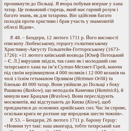
проникнути до Польщі. Я вчора побував вперше у хана
татар. Це поважний старець, який має гарний розум і
багато знань, як для татарина. Він здійснив багато
походів проти християн і брав участь у знаменитій
облозі Відня».
Р. 48. – Бендери, 12 лютого 1711 р. Його високості
єпископу Любекському, герцогу голштинському
Християну-Августу Гольштейн-Готторпському (1673-
1726): «11 лютого київський воєвода [Юзеф Потоцький
– Є. Л.] вирушив звідси, так само як і молодший син
татарського хана на ім’я Султан-Мехмет-Гірей, маючи
під своїм керівництвом 4 000 поляків і 12 000 козаків на
чолі з їхнім гетьманом Орликом (
Hettman Orlik
) та
близько 40 000 татар. Вони увійшли до Польщі з боку
Рашкова (
Raskow
), що неподалік Каменки (
Haminick
), й
минули вже Брацлав (
Braslow
). Вони переслідують
московитів, які відступають до Києва (
Kiow
), щоб
приєднатися до основних армійських сил. Час їм сприяє,
оскільки крига не розтане ще впродовж шести тижнів».
Р. 53. – Бендери, 26 лютого 1711 р. барону Герцу:
«Новини тут такі: наш авангард, тобто татарський хан