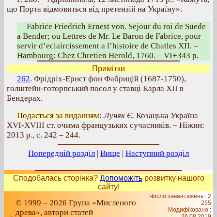
що Порта відмовиться від претензій на Україну».
Fabrice Friedrich Ernest von. Sejour du roi de Suede
a Bender; ou Lettres de Mr. Le Baron de Fabrice, pour
servir d’eclaircissement a l’histoire de Chatles XII. –
Hambourg: Chez Chretien Herold, 1760. – VI+343 p.
Примітки
262
. Фрідріх-Ернст фон Фабрицій (1687-1750),
голштейн-готорпський посол у ставці Карла ХІІ в
Бендерах.
Подається за виданням
:
Луняк Є.
Козацька Україна
ХVІ-ХVІІІ ст. очима французьких сучасників. – Ніжин:
2013 р., с. 242 – 244.
Попередній розділ
|
Вище
|
Наступний розділ
Сподобалась сторінка?
Допоможіть
розвитку нашого
сайту!
Число завантажень : 2
© 1999 – 2026 Група «Мисленого
255
Модифіковано :
древа», автори статей
26.08.2019