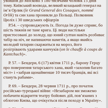
увійшов до Московії з 180 тисячами чоловік 15 днів
тому. Київський воєвода, великий козацький генерал на
ім’я Орлик (
le Grand General des Cosaques, nommé
Orlik
) та син хана проникли до Польщі. Полковник
Цюліх і 30 шведських офіцерів
Р.54. – супроводжують їх. Погода їм дуже сприяє, бо
шість тижнів не тане крига. Ці люди настільки
пристосовані до холоду, що юний султан навіть розбиває
табір на ніч, не напинаючи наметів, а якщо якийсь
молодий татарин скаржиться на мороз, його
розігрівають ударами канчуків (
on le chauffe à coups de
Kantchuch
)».
Р. 57. – Бендери, 6 (17) квітня 1711 р., барону Герцу
про повернення татарського хана, який «захопив багато
міст» і «забрав щонайменше 10 тисяч бранців, які всі
стануть рабами».
Р. 69. – Бендери, 28 червня 1711 р., про початок
російсько-турецької війни: «Незабаром ми зможемо
побачити відкриття театру бойових дій, пов’язаних з
облогою Києва, що очікується після походу в Україну».