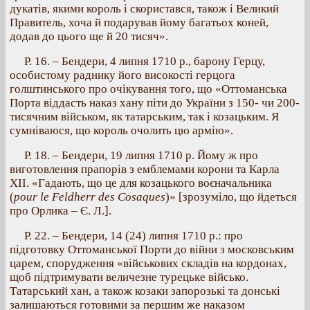
дукатів, якими король і скористався, також і Великий
Правитель, хоча й подарував йому багатьох коней,
додав до цього ще й 20 тисяч».
Р. 16. – Бендери, 4 липня 1710 р., барону Герцу,
особистому раднику його високості герцога
голштинського про очікування того, що «Оттоманська
Порта віддасть наказ хану піти до України з 150- чи 200-
тисячним військом, як татарським, так і козацьким. Я
сумніваюся, що король очолить цю армію».
Р. 18. – Бендери, 19 липня 1710 р. Йому ж про
виготовлення прапорів з емблемами корони та Карла
ХІІ. «Гадають, що це для козацького воєначальника
(
pour le Feldherr des Cosaques
)» [зрозуміло, що йдеться
про Орлика – Є. Л.].
Р. 22. – Бендери, 14 (24) липня 1710 р.: про
підготовку Оттоманської Порти до війни з московським
царем, спорудження «військових складів на кордонах,
щоб підтримувати величезне турецьке військо.
Татарський хан, а також козаки запорозькі та донські
залишаються готовими за першим же наказом