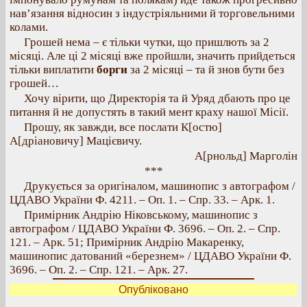
нав’язання відносин з індустріяльними й торговельними
колами.
Грошей нема – є тільки чутки, що пришлють за 2
місяці. Але ці 2 місяці вже пройшли, значить прийдеться
тільки виплатити
борги
за 2 місяці – та й знов бути без
грошей…
Хочу вірити, що Директорія та й Уряд дбають про це
питання й не допустять в такий мент краху нашої Місії.
Прошу, як завжди, все послати К[остю]
А[дріановичу] Мацієвичу.
А[рнольд] Марголін
***
Друкується за оригіналом, машинопис з автографом /
ЦДАВО України Ф. 4211. – Оп. 1. – Спр. 33. – Арк. 1.
Примірник Андрію Ніковському, машинопис з
автографом / ЦДАВО України Ф. 3696. – Оп. 2. – Спр.
121. – Арк. 51; Примірник Андрію Макаренку,
машинопис датований «березнем» / ЦДАВО України Ф.
3696. – Оп. 2. – Спр. 121. – Арк. 27.
Опубліковано