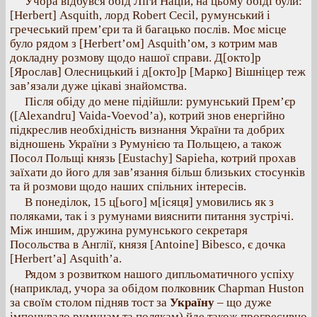
Учора відбувся обід Ліги Націй, на цьому обіді були:
[Herbert] Asquith, лорд Robert Cecil, румунський і
гречеський прем’єри та й багацько послів. Моє місце
було рядом з [Herbert’ом] Asquith’ом, з котрим мав
докладну розмову щодо нашої справи. Д[окто]р
[Ярослав] Олесницький і д[окто]р [Марко] Вішніцер теж
зав’язали дуже цікаві знайомства.
Після обіду до мене підійшли: румунський Прем’єр
([Alexandru] Vaida-Voevod’а), котрий знов енергійно
підкреслив необхідність визнання України та добрих
відношень України з Румунією та Польщею, а також
Посол Польщі князь [Eustachy] Sapieha, котрий прохав
заїхати до його для зав’язання більш близьких стосунків
та й розмови щодо наших спільних інтересів.
В понеділок, 15 ц[ього] м[ісяця] умовились як з
поляками, так і з румунами вияснити питання зустрічі.
Між иншим, дружина румунського секретаря
Посольства в Англії, князя [Antoine] Bibesco, є дочка
[Herbert’а] Asquith’а.
Рядом з розвитком нашого дипльоматичного успіху
(наприклад, учора за обідом полковник Chapman Huston
за своїм столом підняв тост за
Україну
– що дуже
імпонувало румунам та полякам) йде також прогресивно