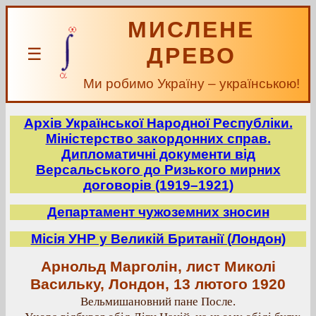
МИСЛЕНЕ
ДРЕВО
☰
Ми робимо Україну – українською!
Архів Української Народної Республіки.
Міністерство закордонних справ.
Дипломатичні документи від
Версальського до Ризького мирних
договорів (1919–1921)
Департамент чужоземних зносин
Місія УНР у Великій Британії (Лондон)
Арнольд Марголін, лист Миколі
Васильку, Лондон, 13 лютого 1920
Вельмишановний пане После.