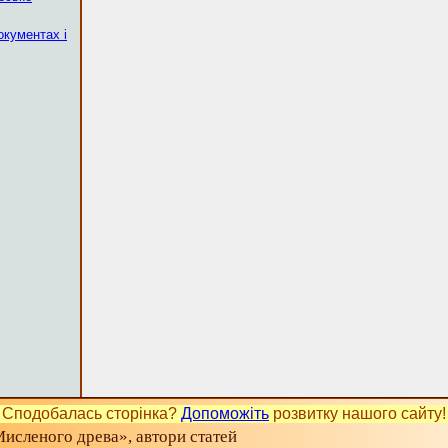
окументах і
Сподобалась сторінка?
Допоможіть
розвитку нашого сайту!
исленого древа», автори статей