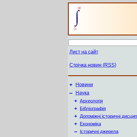
Лист на сайт
Стрічка новин (RSS)
+
Новини
–
Наука
+
Археологія
+
Бібліографія
+
Допоміжні історичні дисцип
+
Економіка
–
Історичні джерела