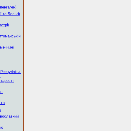
опенгаген)
ї та Бельгії
стрії
ттоманській
меччині
 Республіки.
.
тарост і
 і
-го
д
авославний
ою