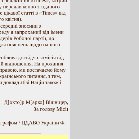
 з редакторів «Times», котрий
у передав копію згаданого
 цікавої статті в «Times» від
о квітня).
осередні зносини з
реду я запроханий від імени
дерів Робочої партії, до
 для пояснень щодо нашого
соблива досвідча комісія від
 й відношення. На прохання
 справою, ми постачаємо йому
країнського питання, з тим,
и доклад Лізі Націй також і
Д[окто]р М[арко] Вішніцер,
За голову Місії
тографом / ЦДАВО України Ф.