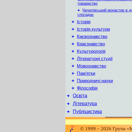
товариство
+
Чечелівський монастир в д
спогадах
+
Історія
+
Історія культури
+
Києвознавство
+
Краєзнавство
+
Культурологія
+
Літературні студії
+
Мовознавство
+
Пам’ятки
+
Природничі науки
+
Філософія
+
Освіта
+
Література
+
Публіцистика
© 1999 – 2026 Група «М