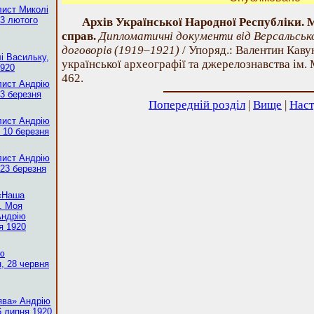
лист Миколі
13 лютого
Архів Української Народної Республіки. 
справ.
Дипломатичні документи від Версальськ
договорів (1919–1921)
/ Упоряд.: Валентин Кавун
і Васильку,
української археографії та джерелознавства ім. 
1920
462.
лист Андрію
3 березня
Попередній розділ
|
Вище
|
Наст
лист Андрію
 10 березня
лист Андрію
 23 березня
 «Наша
. Моя
Андрію
я 1920
ію
, 28 червня
ява» Андрію
6 липня 1920