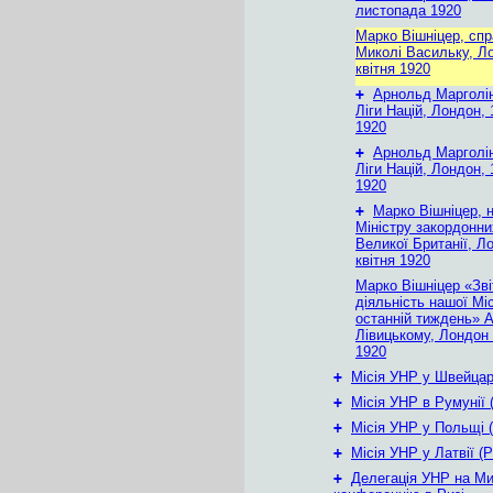
листопада 1920
Марко Вішніцер, сп
Миколі Васильку, Л
квітня 1920
+
Арнольд Марголін
Ліги Націй, Лондон, 
1920
+
Арнольд Марголін
Ліги Націй, Лондон, 
1920
+
Марко Вішніцер, 
Міністру закордонни
Великої Британії, Л
квітня 1920
Марко Вішніцер «Зві
діяльність нашої Міс
останній тиждень» 
Лівицькому, Лондон 
1920
+
Місія УНР у Швейцарі
+
Місія УНР в Румунії 
+
Місія УНР у Польщі 
+
Місія УНР у Латвії (Р
+
Делегація УНР на М