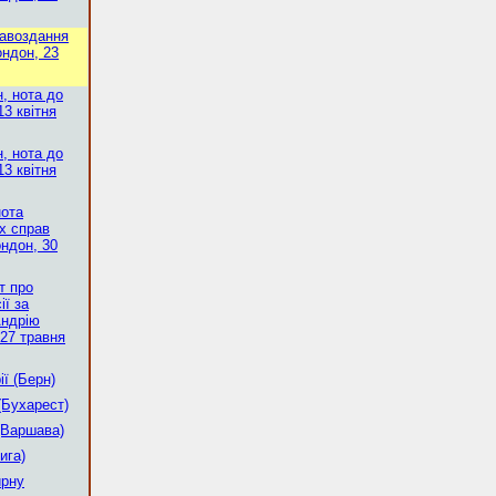
равоздання
ондон, 23
, нота до
13 квітня
, нота до
13 квітня
нота
х справ
ондон, 30
т про
ії за
Андрію
27 травня
ї (Берн)
(Бухарест)
(Варшава)
ига)
ирну