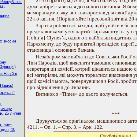
21-го ц[ього] м[ісяця] я мав балачку з одним
 Республіки.
дуже добре ставиться до нашого питання. Я йом
ав.
меморандума, яку він і використав для своєї дуже
ирних
22-го квітня. (Порівн[яйте] пресовий звіт від 20-г
Зараз я роблю всі заходи, щоб увійти в безп
представниками усіх партій Парляменту; в ту се
[John’а] Clynes’а, одного з найбільш видатних лі
х зносин
Парляменту, де буду принятий президією партії
становища і основних бажань.
Незабаром має виїхати до Совітської Росії о
рну
Ліги Народів, щоб вияснити тамошнє становище
Франція)
секретаря ції комісії, котрий цікавиться нашою
и Націй в
всі матеріяли, які можуть торкатися вияснення у
щоб комісія могла, повернувшися з Росії, зробит
(Париж)
про відношення до України.
Британії
Витинок з «Times» до цього долучається.
,
димиру
н, 25 липня
***
Друкується за оригіналом, машинопис з ав
, лист
4211. – Оп. 1. – Спр. 3. – Арк. 122.
ндон, 10
Опубліковано