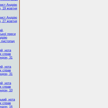
лист Андрію
, 19 жовтня
лист Андрію
, 27 жовтня
ий,
ької преси
ндрію
, листопад
й, нота
х справ
ондон, 31
й, нота
х справ
ондон, 31
й, нота
х справ
ондон, 10
ький, нота
х справ
ондон, 16