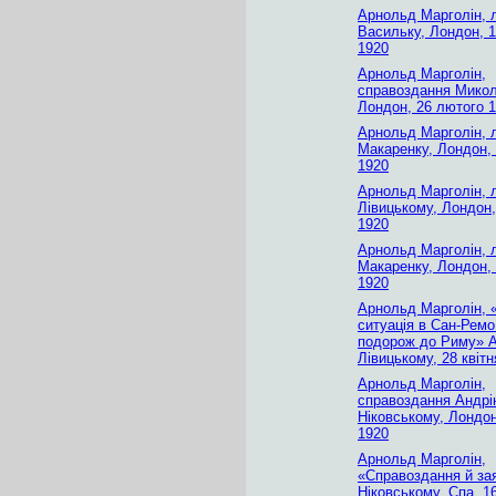
Арнольд Марголін, 
Васильку, Лондон, 
1920
Арнольд Марголін,
справоздання Микол
Лондон, 26 лютого 
Арнольд Марголін, 
Макаренку, Лондон, 
1920
Арнольд Марголін, 
Лівицькому, Лондон,
1920
Арнольд Марголін, 
Макаренку, Лондон,
1920
Арнольд Марголін,
ситуація в Сан-Ремо
подорож до Риму» 
Лівицькому, 28 квітн
Арнольд Марголін,
справоздання Андр
Ніковському, Лондон
1920
Арнольд Марголін,
«Справоздання й за
Ніковському, Спа, 1