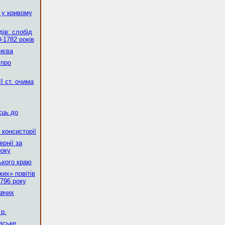
 у кривому
ів: слобід
-1782 років
Києва
 про
І ст. очима
сць до
 консисторії
рнії за
року
ького краю
их» повітів
796 року
авчих
р.
вське