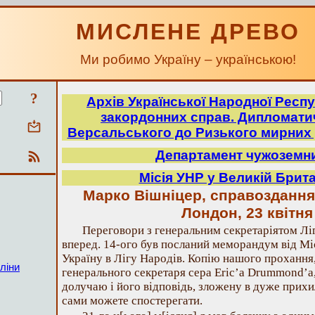
МИСЛЕНЕ ДРЕВО
Ми робимо Україну – українською!
?
Архів Української Народної Респу
закордонних справ. Дипломатич
Версальського до Ризького мирних 
Департамент чужоземн
Місія УНР у Великій Брита
Марко Вішніцер, справоздання
Лондон, 23 квітня
Переговори з генеральним секретаріятом Лі
вперед. 14-ого був посланий меморандум від Мі
Україну в Лігу Народів. Копію нашого прохання, 
ліни
генерального секретаря сера Eric’а Drummond’а
долучаю і його відповідь, зложену в дуже прихи
сами можете спостерегати.