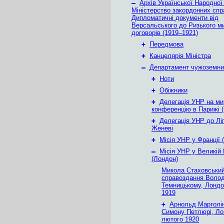
–
Архів Української Народної
Міністерство закордонних спр
Дипломатичні документи від
Версальського до Ризького м
договорів (1919–1921)
+
Передмова
+
Канцелярія Міністра
–
Департамент чужоземни
+
Ноти
+
Обіжники
+
Делегація УНР на ми
конференцію в Парижі (
+
Делегація УНР до Ліг
Женеві
+
Місія УНР у Франції 
–
Місія УНР у Великій 
(Лондон)
Микола Стаховський
справоздання Воло
Темницькому, Лондо
1919
+
Арнольд Марголін
Симону Петлюрі, Ло
лютого 1920