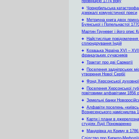
провінцією 1774 року
+
Чорнобильська катастрофа
дзеркалі комуністичної преси
+
Метрична книга двох приход
Буянської і Попельнастої 1770
Мартин Груневег і його опис 
+
Найстисліше повідомлення
сплюндрування Індій
+
Козацька Україна ХVІ – ХVІІ
французьких сучасників
+
Трактат про дві Сарматії
+
Поселення задніпрських мі
утворення Нової Сербії
+
Фонд Херсонської духовної
+
Поселення Херсонської губе
повітовими алфавітами 1856 
+
Земельні банки Новоросійс
+
Алфавіти поселень «київськ
Вознесенського намісництва 1
+
Карти і плани в джерелозн
студіях Лідії Пономаренко
+
Мандрівка до Криму в 1786 
Слідство про Кирило-Мефодії