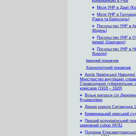
конференцію в Ризі
+
Місія УНР в Данії (К
+
Місія УНР в Голланді
(Гаага та Брюссель)
+
Посольство УНР в Ав
(Відень)
+
Посольство УНР в О
імперії (Царгород)
+
Посольство УНР в Ні
(Берлін)
Іменний покажчик
Хронологічний покажчик
+
Архів Української Народної
Міністерство внутрішніх справ
Справоздання губерніяльних с
комісарів (1918 – 1920)
+
Вільні матроси сіл Дереївки
Куцеволівки
+
Діяння короля Сигізмунда 1
+
Кременецький земський су
+
Перший всеукраїнський пр
церковний собор УАПЦ
+
Подорож Єлисаветградськ