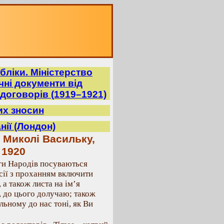
бліки. Міністерство
ні документи від
договорів (1919–1921)
их зносин
нії (Лондон)
 Миколі Васильку,
 1920
ги Народів посуваються
сії з проханням включити
а також листа на ім’я
, до цього долучаю; також
льному до нас тоні, як Ви