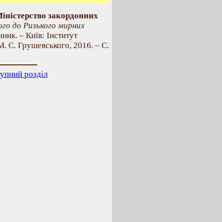
Міністерство закордонних
ого до Ризького мирних
ник. – Київ: Інститут
М. С. Грушевського, 2016. – С.
упний розділ