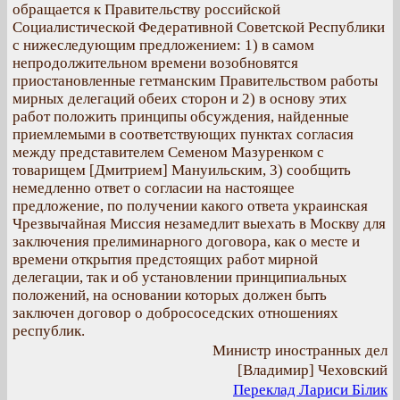
обращается к Правительству российской
Социалистической Федеративной Советской Республики
с нижеследующим предложением: 1) в самом
непродолжительном времени возобновятся
приостановленные гетманским Правительством работы
мирных делегаций обеих сторон и 2) в основу этих
работ положить принципы обсуждения, найденные
приемлемыми в соответствующих пунктах согласия
между представителем Семеном Мазуренком с
товарищем [Дмитрием] Мануильским, 3) сообщить
немедленно ответ о согласии на настоящее
предложение, по получении какого ответа украинская
Чрезвычайная Миссия незамедлит выехать в Москву для
заключения прелиминарного договора, как о месте и
времени открытия предстоящих работ мирной
делегации, так и об установлении принципиальных
положений, на основании которых должен быть
заключен договор о добрососедских отношениях
республик.
Министр иностранных дел
[Владимир] Чеховский
Переклад Лариси Білик