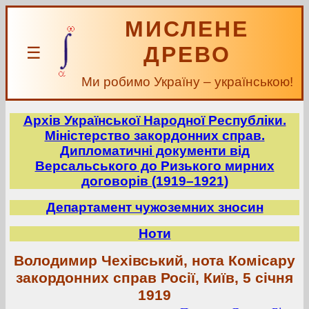
МИСЛЕНЕ
ДРЕВО
☰
Ми робимо Україну – українською!
Архів Української Народної Республіки.
Міністерство закордонних справ.
Дипломатичні документи від
Версальського до Ризького мирних
договорів (1919–1921)
Департамент чужоземних зносин
Ноти
Володимир Чехівський, нота Комісару
закордонних справ Росії, Київ, 5 січня
1919