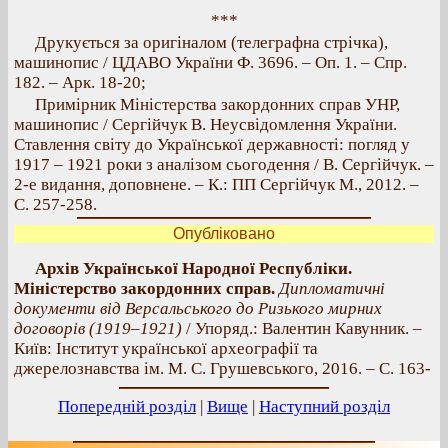
***
Друкується за оригіналом (телеграфна стрічка),
машинопис / ЦДАВО України Ф. 3696. – Оп. 1. – Спр.
182. – Арк. 18-20;
Примірник Міністерства закордонних справ УНР,
машинопис / Сергійчук В. Неусвідомлення України.
Ставлення світу до Української державності: погляд у
1917 – 1921 роки з аналізом сьогодення / В. Сергійчук. –
2-е видання, доповнене. – К.: ПП Сергійчук М., 2012. –
С. 257-258.
Опубліковано
Архів Української Народної Республіки.
Міністерство закордонних справ.
Дипломатичні
документи від Версальського до Ризького мирних
договорів (1919–1921)
/ Упоряд.: Валентин Кавунник. –
Київ: Інститут української археографії та
джерелознавства ім. М. С. Грушевського, 2016. – С. 163-
Попередній розділ
|
Вище
|
Наступний розділ