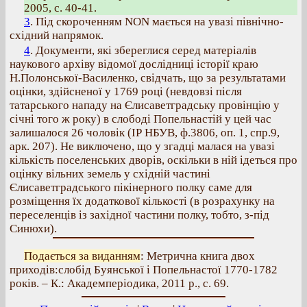
2005, с. 40-41.
3
. Під скороченням NON мається на увазі північно-
східний напрямок.
4
. Документи, які збереглися серед матеріалів
наукового архіву відомої дослідниці історії краю
Н.Полонської-Василенко, свідчать, що за результатами
оцінки, здійсненої у 1769 році (невдовзі після
татарського нападу на Єлисаветградську провінцію у
січні того ж року) в слободі Попельнастій у цей час
залишалося 26 чоловік (ІР НБУВ, ф.3806, оп. 1, спр.9,
арк. 207). Не виключено, що у згадці малася на увазі
кількість поселенських дворів, оскільки в ній ідеться про
оцінку вільних земель у східній частині
Єлисаветградського пікінерного полку саме для
розміщення їх додаткової кількості (в розрахунку на
переселенців із західної частини полку, тобто, з-під
Синюхи).
Подається за виданням
: Метрична книга двох
приходів:слобід Буянської і Попельнастої 1770-1782
років. – К.: Академперіодика, 2011 р., с. 69.