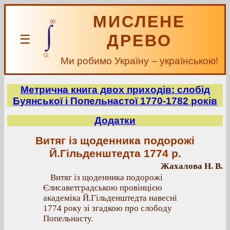
МИСЛЕНЕ
ДРЕВО
☰
Ми робимо Україну – українською!
Метрична книга двох приходів: слобід
Буянської і Попельнастої 1770-1782 років
Додатки
Витяг із щоденника подорожі
Й.Гільденштедта 1774 р.
Жахалова Н. В.
Витяг із щоденника подорожі
Єлисаветградською провінцією
академіка Й.Гільденштедта навесні
1774 року зі згадкою про слободу
Попельнасту.