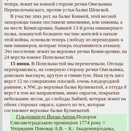
теперь лежит на южной стороне речки Омельника
Переволочанскаго, против устья балки Шевской.
В участке этих рот, на балке Княжей, этой весной
запорожцы также поставили зимовники
,
или хижины, а
на месте Комисаровки, бывшей 13-й роты пикинернаго
полка, покинутой большею частию жителей в начале
этой войны, основали теперь слободу из перешедших к
ним пикинеров, которые теперь подчиняются атаману.
Это поселение лежит на верховье речки Комисаровки, на
24 версты южнее Попельнастой.
15 июня.
В Попельнастой мы переночевали. Отсюда
переправились, на северную сторону речки Омельника,
довольно высокую, крутую и глинистую. Наш путь шел
верст 12 по совершенно плоской, очень плодородной
равнине, к NW,
до верховья балки Купиеватой, а оттуда 8
верст в том же направлении, мимо оврагов, покрытых
небольшим лесом, до слободы Зыбкой, которая лежит на
обеих сторонах оврага, одного из тех, которые
составляют верховье балки Купиеватой.
Гільденштедт Йоган-Антон.
Подорож
Єлисаветградською провінцією 1774 року //
Упорядник Пивовар А.В. – К.: Академперіодика,