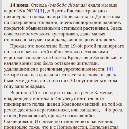
14 июня
. Отсюда /
слобода Жолтая
/ ехали мы еще
верст 16 к NON
[3]
до 6 роты Елисаветградскаго
пикинернаго полка, шанца Попельнастаго. Дорога шла
по совершенно открытой, очень плодородной равнине,
покрытой обыкновенными степными растениями. Здесь
совсем не замечалось кустарников, даже малых
степных, я разумею миндаль, вишню, розу и таволгу.
Прежде это поселение было 19-ой ротой пикинернаго
полка и в начале этой войны лежало несколькими
верстами западнее, на балках Крещатая и Злодейская; в
начале войны оно было оставлено жителями,
удалившимися в различныя укрепленныя места;
[4]
четыре года назад начали его заселять снова, и здесь
было уже домов сто, но из них 30 опустошены в этом
году запорожцами.
Верстах в 15 к западу отсюда, на речке Каменке,
впадающей с востока в Ингулец, стоит 5-я рота
пикинернаго полка, шанец Краснокаменский; на той же
речке, десятью верстами ниже, или западнее, – 4-я рота,
шанец Куколовский, прежде называвшийся
Смедеровкой. И с ними по отношению к населению,
произошло тоже, что и с Попельнастой. Попельнастая